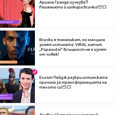
Ариана Гранде изчезва?!
Решението ѝ шокира всички!😯💥
Всички я тананикат, но малцина
знаят истината: VIRAL хитът
„Papaoutai“ всъщност не е изпят
от човек!
Елиът Пейдж разкри истинската
причина за трансформацията на
тялото си!😯💥
Травис Скот получи подарък