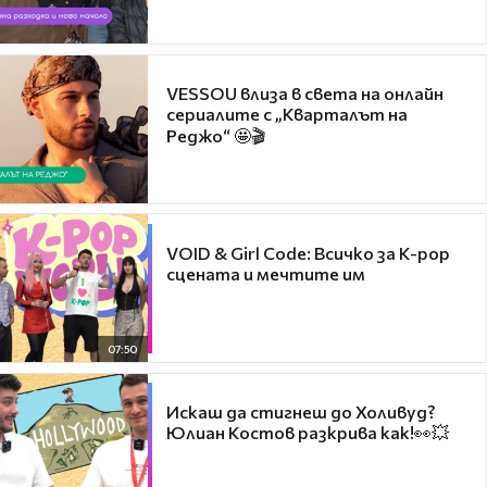
VESSOU влиза в света на онлайн
сериалите с „Кварталът на
Реджо“ 🤩🎬
VOID & Girl Code: Всичко за K-pop
сцената и мечтите им
07:50
Искаш да стигнеш до Холивуд?
Юлиан Костов разкрива как!👀💥