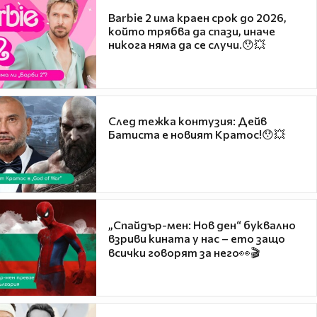
Barbie 2 има краен срок до 2026,
който трябва да спази, иначе
никога няма да се случи.😯💥
След тежка контузия: Дейв
Батиста е новият Кратос!😯💥
„Спайдър-мен: Нов ден“ буквално
взриви кината у нас – ето защо
всички говорят за него👀🎬