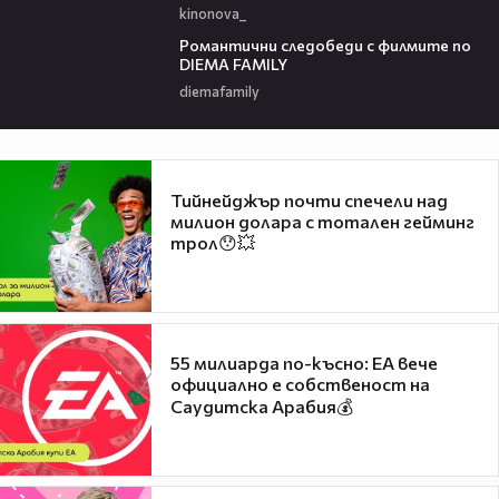
kinonova_
00:31
Романтични следобеди с филмите по
DIEMA FAMILY
diemafamily
Тийнейджър почти спечели над
милион долара с тотален гейминг
трол😯💥
55 милиарда по-късно: EA вече
официално е собственост на
Саудитска Арабия💰