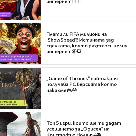
интернет❤️‍🔥🔥
Плати ли FIFA милиони на
IShowSpeed?! Истината зад
сделката, която разтърси целия
интернет🤑💥
„Game of Thrones“ най-накрая
получава PC версията която
чакахме🎮🤩
Топ 5 игри, които ще ти дадат
усещането за „Одисея“ на
Кристофър Нолан🤩🎮