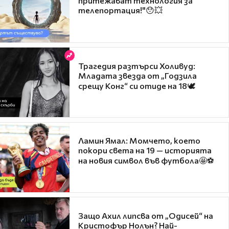
притежават технология за
телепортация!"😯💥
Трагедия разтърси Холивуд:
Младата звезда от „Годзила
срещу Конг“ си отиде на 18🕊️
Ламин Ямал: Момчето, което
покори света на 19 — историята
на новия символ във футбола🤩⚽
Защо Ахил липсва от „Одисей“ на
Кристофър Нолън? Най-