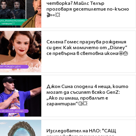
четворка? Майлс Телър
проговаря десетилетие по-късно
🎬👀💥
Селена Гомес празнува рождения
си ден: Как момичето от „Disney“
се превърна в световна икона🤩🎂
Джон Сина сподели 4 неща, които
могат да съсипят всяко GenZ:
„Ако ги имаш, провалът е
гарантиран“🧐💥
Изследовател на НЛО: "САЩ