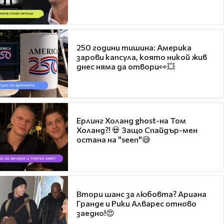
250 години тишина: Америка
зарови капсула, която никой жив
днес няма да отвори👀💥
Ерлинг Холанд ghost-на Том
Холанд?! 💀 Защо Спайдър-мен
остана на "seen"😅
Втори шанс за любовта? Ариана
Гранде и Рики Алварес отново
заедно!😍