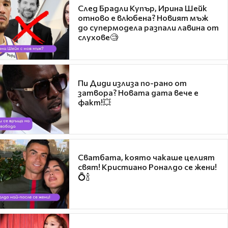
След Брадли Купър, Ирина Шейк
отново е влюбена? Новият мъж
до супермодела разпали лавина от
слухове🧐
Пи Диди излиза по-рано от
затвора? Новата дата вече е
факт!💥
Сватбата, която чакаше целият
свят! Кристиано Роналдо се жени!
💍🍾