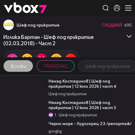
Member of
👾
Шеф под прикритие
СЛЕДВАЙ
495
Иглика Бартан - Шеф под прикритие
(02.03.2018) - Част 2
Всички
TRENDING
Шеф под прикритие
16:45
Ненад Костадинов | Шеф под
прикритие | 12 юни 2026 | част 4
Шеф под прикритие
11:32
Ненад Костадинов | Шеф под
прикритие | 12 юни 2026 | част 3
1
Шеф под прикритие
06:06
Черно море - Лудогорец 2:3 /репортаж/
gongbg
06:12