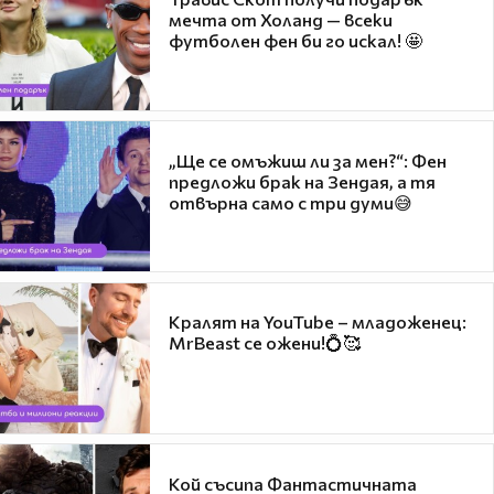
мечта от Холанд — всеки
футболен фен би го искал! 🤩
„Ще се омъжиш ли за мен?“: Фен
предложи брак на Зендая, а тя
отвърна само с три думи😅
Кралят на YouTube – младоженец:
MrBeast се ожени!💍🥰
Кой съсипа Фантастичната