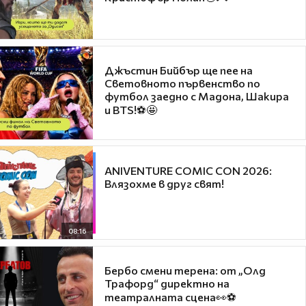
Джъстин Бийбър ще пее на
Световното първенство по
футбол заедно с Мадона, Шакира
и BTS!⚽🤩
ANIVENTURE COMIC CON 2026:
Влязохме в друг свят!
08:16
Бербо смени терена: от „Олд
Трафорд“ директно на
театралната сцена👀⚽