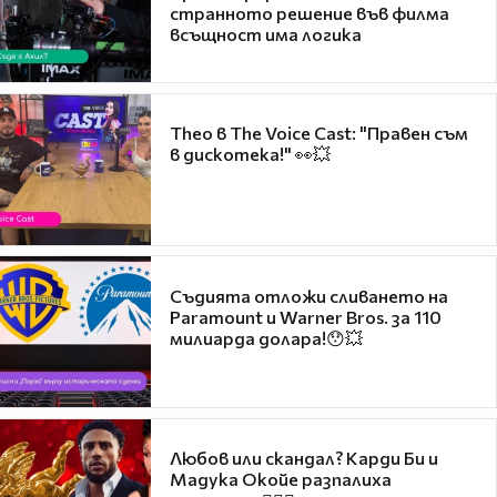
странното решение във филма
всъщност има логика
Theo в The Voice Cast: "Правен съм
в дискотека!" 👀💥
Съдията отложи сливането на
Paramount и Warner Bros. за 110
милиарда долара!😯💥
Любов или скандал? Карди Би и
Мадука Окойе разпалиха