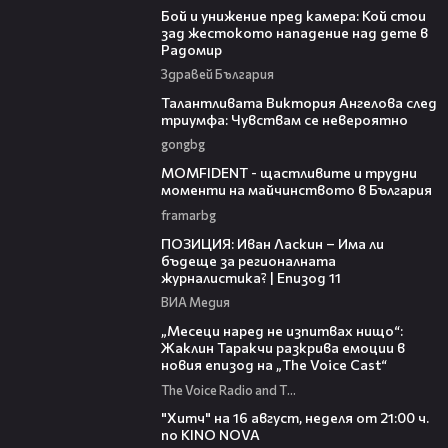
Бой и унижение пред камера: Кой стои
зад жестокото нападение над дете в
Радомир
Здравей България
00:39
Талантливата Виктория Ангелова след
триумфа: Чувствам се невероятно
gongbg
37:07
MOMFIDENT - щастливите и трудни
моменти на майчинството в България
framarbg
39:29
ПОЗИЦИЯ: Иван Ласкин – Има ли
бъдеще за регионалната
журналистика? | Епизод 11
ВИА Медия
01:13:23
„Месеци наред не изпитвах нищо“:
Жаклин Таракчи разкрива емоции в
новия епизод на „The Voice Cast“
The Voice Radio and TV Bulgaria
00:30
"Хитч" на 16 август, неделя от 21:00 ч.
по KINO NOVA