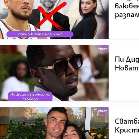
влюбен
разпал
Пи Дид
Новата
Сватба
Кристи