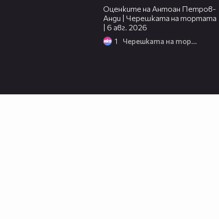
Оценките на Антоан Петров-
Анди | Черешката на тортата
| 6 авг. 2026
1
Черешката на тортата