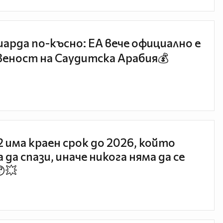
иарда по-късно: EA вече официално е
еност на Саудитска Арабия💰
 2 има краен срок до 2026, който
 да спази, иначе никога няма да се
😯💥