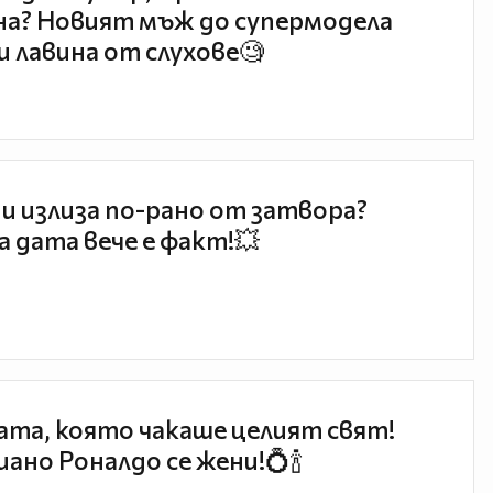
а? Новият мъж до супермодела
и лавина от слухове🧐
и излиза по-рано от затвора?
 дата вече е факт!💥
та, която чакаше целият свят!
ано Роналдо се жени!💍🍾