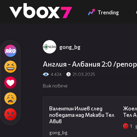
Member of
👾
Trending
gong_bg
Англия - Албания 2:0 /реп
4 424
21.03.2025
Виж повече
06:38
Валентин Илиев след
Жоел
победата над Макаби Тел
Тел А
Авив
1
gong_bg