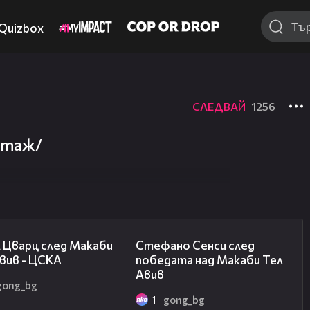
Quizbox
СЛЕДВАЙ
1256
ортаж/
02:27
03:43
 Цварц след Макаби
Стефано Сенси след
вив - ЦСКА
победата над Макаби Тел
Авив
gong_bg
1
gong_bg