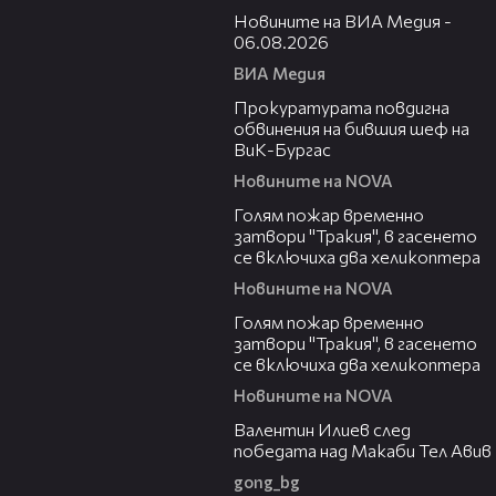
Новините на ВИА Медия -
06.08.2026
ВИА Медия
00:32
Прокуратурата повдигна
обвинения на бившия шеф на
ВиК-Бургас
Новините на NOVA
03:06
Голям пожар временно
затвори "Тракия", в гасенето
се включиха два хеликоптера
Новините на NOVA
03:39
Голям пожар временно
затвори "Тракия", в гасенето
се включиха два хеликоптера
Новините на NOVA
06:38
Валентин Илиев след
победата над Макаби Тел Авив
gong_bg
02:47