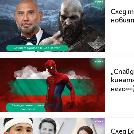
След т
новият
„Спайд
кината
него👀
След Б