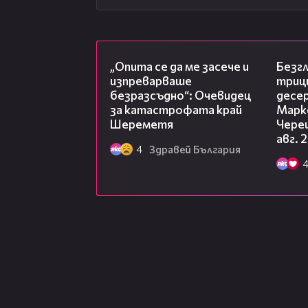
06:38
„Опита се да ме засече и
Безг
изпреварваше
триц
безразсъдно“: Очевидец
десе
за катастрофата край
Марк
Шереметя
Чере
авг. 
4
Здравей България