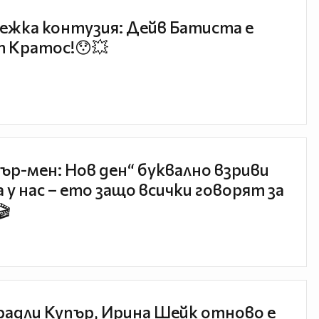
ежка контузия: Дейв Батиста е
 Кратос!😯💥
ър-мен: Нов ден“ буквално взриви
 у нас – ето защо всички говорят за
🎬
радли Купър, Ирина Шейк отново е