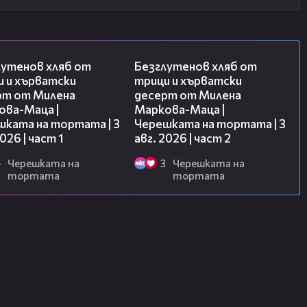
16:02
15:35
лутенов хляб от
Безглутенов хляб от
и и хърватски
трици и хърватски
рт от Милена
десерт от Милена
ова-Маца |
Маркова-Маца |
шката на тортата | 3
Черешката на тортата | 3
2026 | част 1
авг. 2026 | част 2
4
Черешката на
3
Черешката на
тортата
тортата