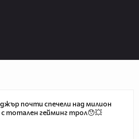
джър почти спечели над милион
 с тотален гейминг трол😯💥