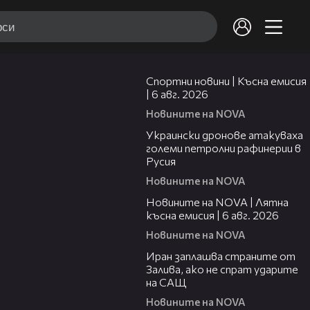
04:51
Спортни новини | Късна емисия
| 6 авг. 2026
Новините на NOVA
00:41
Украински дронове атакуваха
големи петролни рафинерии в
Русия
Новините на NOVA
20:26
Новините на NOVA | Лятна
късна емисия | 6 авг. 2026
Новините на NOVA
00:41
Иран заплашва страните от
Залива, ако не спрат ударите
на САЩ
Новините на NOVA
22:43