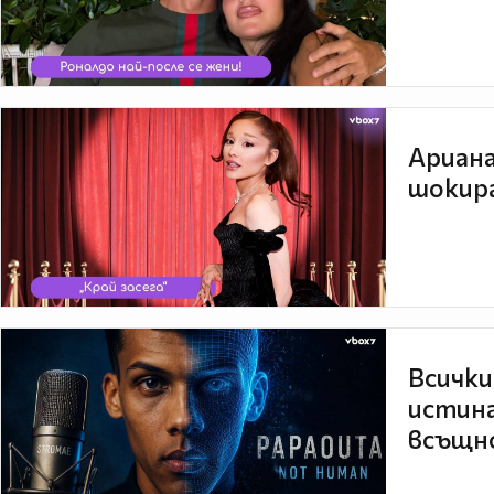
Ариана
шокира
Всички
истина
всъщно