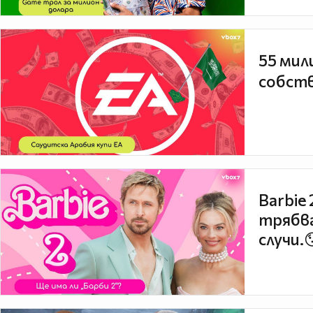
55 мил
собств
Barbie
трябва
случи.