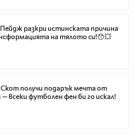
Пейдж разкри истинската причина
нсформацията на тялото си!😯💥
 Скот получи подарък мечта от
 — всеки футболен фен би го искал!