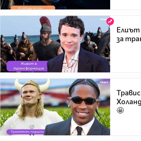
Елиът 
за тра
Травис
Холанд
🤩