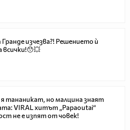
 Гранде изчезва?! Решението ѝ
 всички!😯💥
 я тананикат, но малцина знаят
та: VIRAL хитът „Papaoutai“
ст не е изпят от човек!