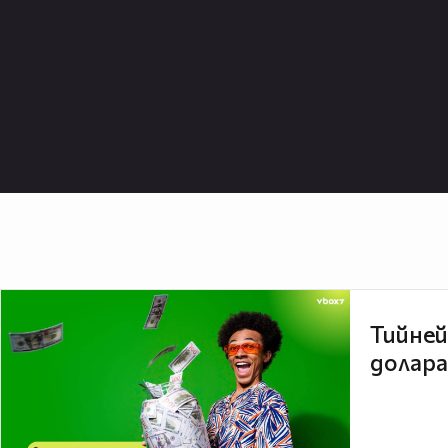
Тийней
долара