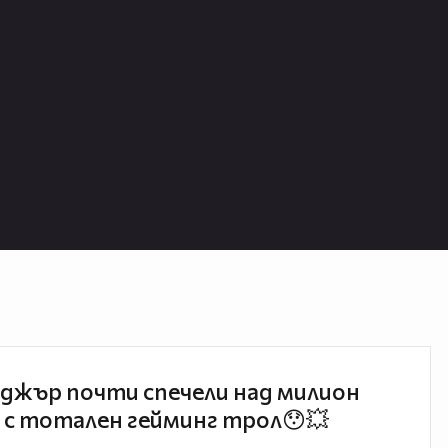
джър почти спечели над милион
 с тотален гейминг трол😯💥