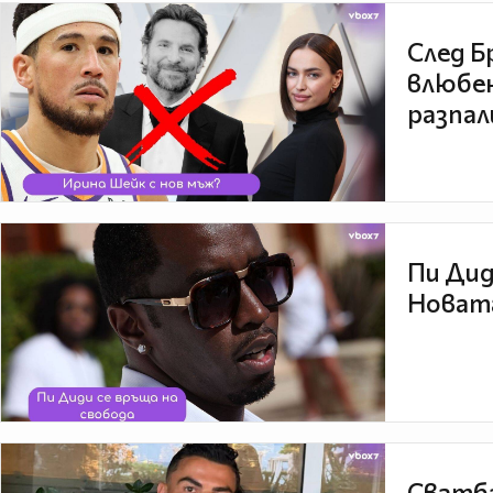
След Б
влюбен
разпал
Пи Дид
Новата
Сватба