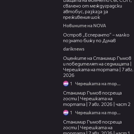
свалено от междуградски
автобус, разказа за
преживения шок
Новините на NOVA
00:04
Остров „Есперанто“ – малко
познато бижу по Дунав
dariknews
02:15
Оценките на Станимир Гъмов
и победителят на седмицата |
Черешката на тортата | 7 авг.
2026
1
Черешката на тортата
12:30
Станимир Гъмов посреща
гости | Черешката на
тортата | 7 авг. 2026 | част 2
1
Черешката на тортата
16:22
Станимир Гъмов посреща
гости | Черешката на
тортата | 7 авг. 2026 | част 1