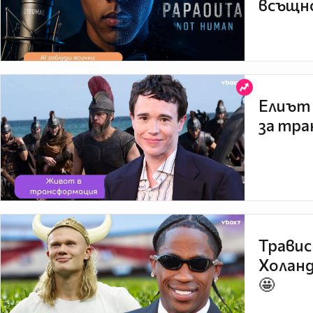
всъщно
Елиът 
за тра
Травис
Холанд
🤩