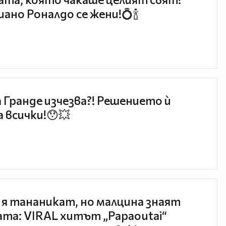
ано Роналдо се жени!💍🍾
 Гранде изчезва?! Решението ѝ
 всички!😯💥
 я тананикат, но малцина знаят
та: VIRAL хитът „Papaoutai“