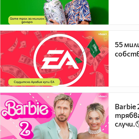
55 мил
собств
Barbie
трябва
случи.