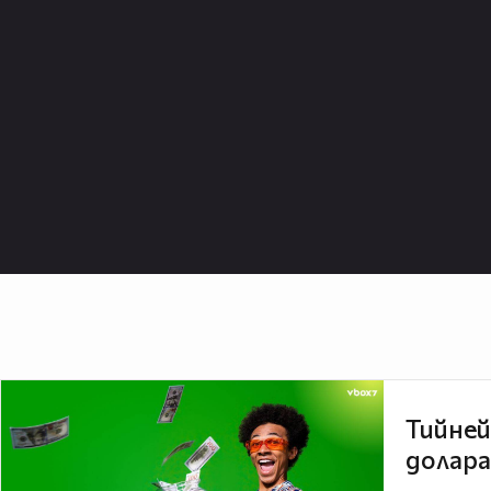
Тийней
долара