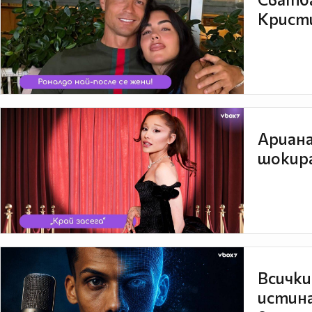
Кристи
Ариана
шокира
Всички
истина