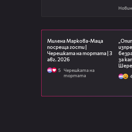
Новин
20:17
Милена Маркова-Маца
„Опит
посреща гости |
изпр
Черешката на тортата | 3
безр
авг. 2026
за к
Шере
5
Черешката на
тортата