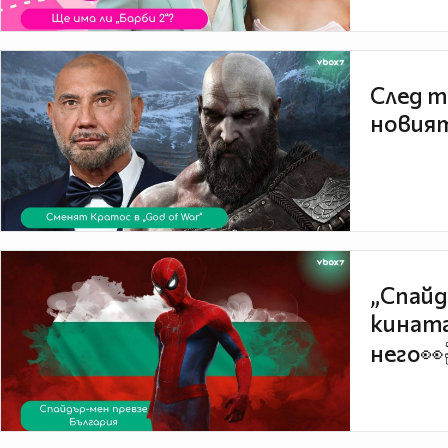
След т
новият
„Спайд
кината
него👀