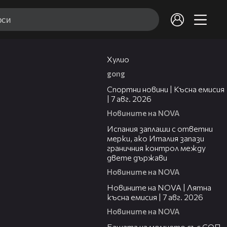
09:40
Хулио
gong
03:46
Спортни новини | Късна емисия
| 7 авг. 2026
Новините на NOVA
00:51
Испания заплаши с ответни
мерки, ако Италия запази
граничния контрол между
двете държави
Новините на NOVA
21:18
Новините на NOVA | Лятна
късна емисия | 7 авг. 2026
Новините на NOVA
00:30
Бащата на момчето със СОП,