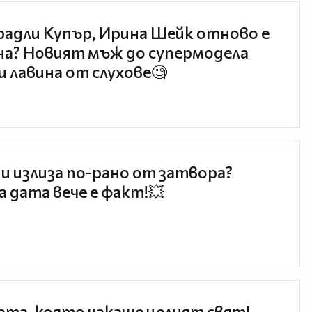
радли Купър, Ирина Шейк отново е
а? Новият мъж до супермодела
и лавина от слухове🧐
и излиза по-рано от затвора?
 дата вече е факт!💥
та, която чакаше целият свят!