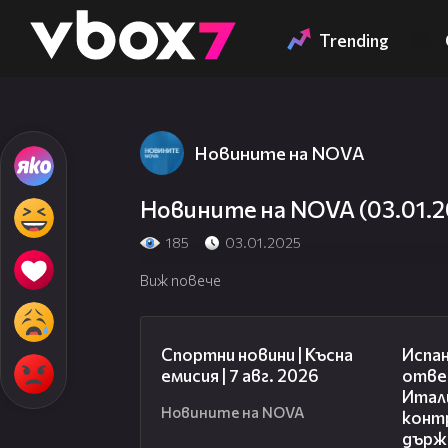
Member of
👾
Trending
Новините на NOVA
Новините на NOVA (03.01.20
185
03.01.2025
Виж повече
03:46
Спортни новини | Късна
Испан
емисия | 7 авг. 2026
отве
Итали
Новините на NOVA
конт
държ