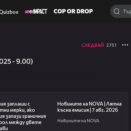
Quizbox
СЛЕДВАЙ
2751
25 - 9.00)
00:51
21:18
ия заплаши с
Новините на NOVA | Лятна
тни мерки, ако
късна емисия | 7 авг. 2026
я запази граничния
Новините на NOVA
рол между двете
ави