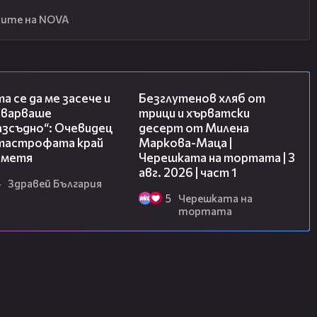
ите на NOVA
06:38
16:02
а се да ме засече и
Безглутенов хляб от
еварваше
трици и хърватски
азсъдно“: Очевидец
десерт от Милена
атастрофата край
Маркова-Маца |
метя
Черешката на тортата | 3
авг. 2026 | част 1
4
Здравей България
5
Черешката на
тортата