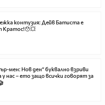
ежка контузия: Дейв Батиста е
 Кратос!😯💥
ър-мен: Нов ден“ буквално взриви
 у нас – ето защо всички говорят за
🎬