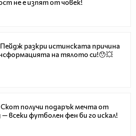
ст не е изпят от човек!
Пейдж разкри истинската причина
нсформацията на тялото си!😯💥
 Скот получи подарък мечта от
 — всеки футболен фен би го искал!