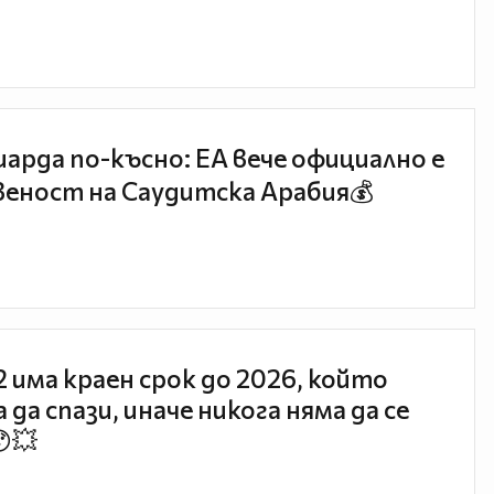
иарда по-късно: EA вече официално е
еност на Саудитска Арабия💰
 2 има краен срок до 2026, който
 да спази, иначе никога няма да се
😯💥