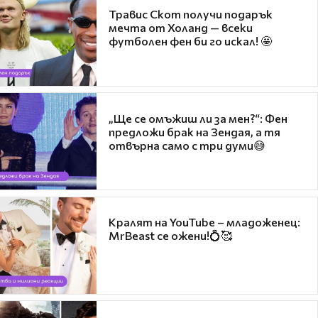
Травис Скот получи подарък
мечта от Холанд — всеки
футболен фен би го искал! 🤩
„Ще се омъжиш ли за мен?“: Фен
предложи брак на Зендая, а тя
отвърна само с три думи😅
Кралят на YouTube – младоженец:
MrBeast се ожени!💍🥰