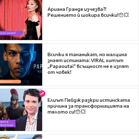
Ариана Гранде изчезва?!
Решението ѝ шокира всички!😯💥
Всички я тананикат, но малцина
знаят истината: VIRAL хитът
„Papaoutai“ всъщност не е изпят
от човек!
Елиът Пейдж разкри истинската
причина за трансформацията на
тялото си!😯💥