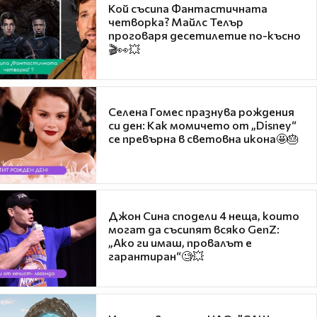
Кой съсипа Фантастичната
четворка? Майлс Телър
проговаря десетилетие по-късно
🎬👀💥
Селена Гомес празнува рождения
си ден: Как момичето от „Disney“
се превърна в световна икона🤩🎂
Джон Сина сподели 4 неща, които
могат да съсипят всяко GenZ:
„Ако ги имаш, провалът е
гарантиран“🧐💥