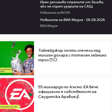
Иран заплашва страните от Залива,
ако не спрат ударите на САЩ
Новините на NOVA
22:43
Новините на ВИА Медия - 06.08.2026
ВИА Медия
Тийнейджър почти спечели над
милион долара с тотален гейминг
трол😯💥
55 милиарда по-късно: EA вече
официално е собственост на
Саудитска Арабия💰