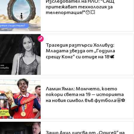
Изследовател на НЛО: "САЩ
притежават технология за
телепортация!"😯💥
Трагедия разтърси Холивуд:
Младата звезда от „Годзила
срещу Конг“ си отиде на 18🕊️
Ламин Ямал: Момчето, което
покори света на 19 — историята
на новия символ във футбола🤩⚽
Защо Ахил липсва от „Одисей“ на