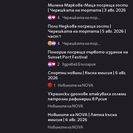
Милена Маркова-Маца посреща гости
| Черешката на тортата | 3 авг. 2026
4
Черешката на тортата
19:25
Поли Недкова посреща гости |
Черешката на тортата | 5 авг. 2026 |
част 1
4
Черешката на тортата
05:54
Поморие посреща първото издание на
Sunset Port Festival
2
Здравей България
04:51
Спортни новини | Късна емисия | 6 авг.
2026
1
Новините на NOVA
00:41
Украински дронове атакуваха големи
петролни рафинерии в Русия
Новините на NOVA
20:26
Новините на NOVA | Лятна късна
емисия | 6 авг. 2026
Новините на NOVA
00:41