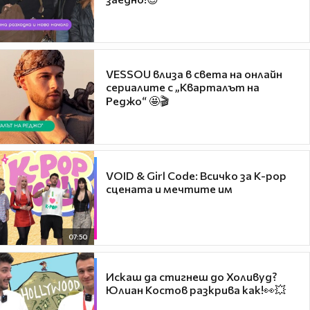
VESSOU влиза в света на онлайн
сериалите с „Кварталът на
Реджо“ 🤩🎬
VOID & Girl Code: Всичко за K-pop
сцената и мечтите им
07:50
Искаш да стигнеш до Холивуд?
Юлиан Костов разкрива как!👀💥