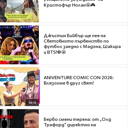
Кристофър Нолан🤩🎮
Джъстин Бийбър ще пее на
Световното първенство по
футбол заедно с Мадона, Шакира
и BTS!⚽🤩
ANIVENTURE COMIC CON 2026:
Влязохме в друг свят!
08:16
Бербо смени терена: от „Олд
Трафорд“ директно на