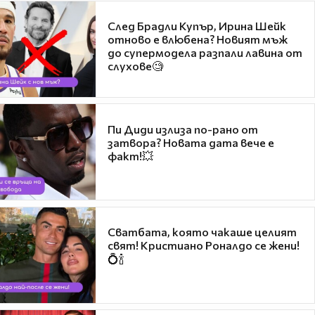
След Брадли Купър, Ирина Шейк
отново е влюбена? Новият мъж
до супермодела разпали лавина от
слухове🧐
Пи Диди излиза по-рано от
затвора? Новата дата вече е
факт!💥
Сватбата, която чакаше целият
свят! Кристиано Роналдо се жени!
💍🍾