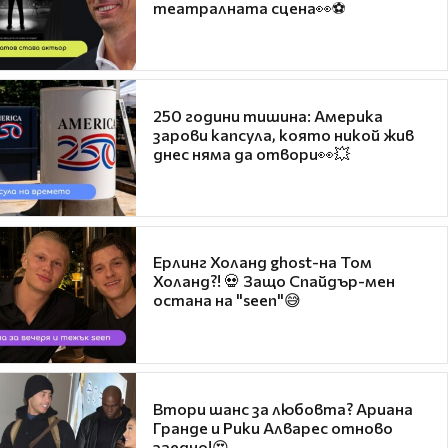
театралната сцена👀⚽
250 години тишина: Америка
зарови капсула, която никой жив
днес няма да отвори👀💥
Ерлинг Холанд ghost-на Том
Холанд?! 💀 Защо Спайдър-мен
остана на "seen"😅
Втори шанс за любовта? Ариана
Гранде и Рики Алварес отново
заедно!😍