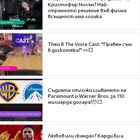
Кристофър Нолън? Най-
странното решение във филма
всъщност има логика
Theo в The Voice Cast: "Правен съм
в дискотека!" 👀💥
Съдията отложи сливането на
Paramount и Warner Bros. за 110
милиарда долара!😯💥
Любов или скандал? Карди Би и