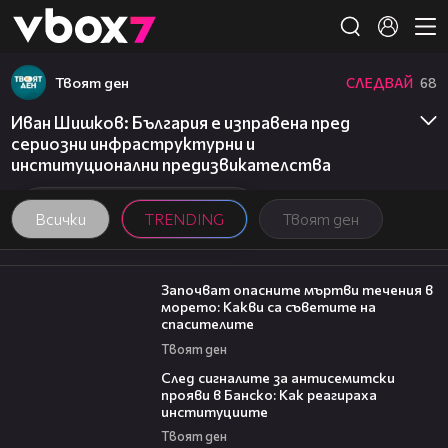
Member of
👾
Твоят ден
СЛЕДВАЙ
68
Иван Шишков: България е изправена пред
сериозни инфраструктурни и
институционални предизвикателства
Всички
TRENDING
Твоят ден
03:59
Започват опасните мъртви течения в
морето: Какви са съветите на
спасителите
Твоят ден
28:11
След сигналите за антисемитски
прояви в Банско: Как реагираха
институциите
Твоят ден
20:17