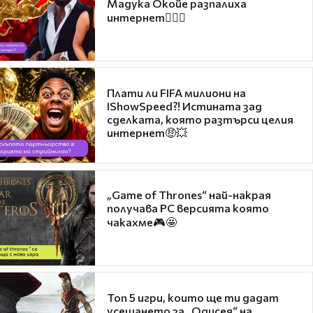
Мадука Окойе разпалиха
интернет❤️‍🔥🔥
Плати ли FIFA милиони на
IShowSpeed?! Истината зад
сделката, която разтърси целия
интернет🤑💥
„Game of Thrones“ най-накрая
получава PC версията която
чакахме🎮🤩
Топ 5 игри, които ще ти дадат
усещането за „Одисея“ на