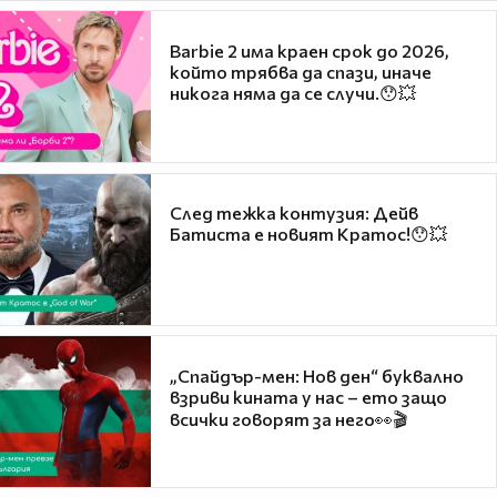
Barbie 2 има краен срок до 2026,
който трябва да спази, иначе
никога няма да се случи.😯💥
След тежка контузия: Дейв
Батиста е новият Кратос!😯💥
„Спайдър-мен: Нов ден“ буквално
взриви кината у нас – ето защо
всички говорят за него👀🎬