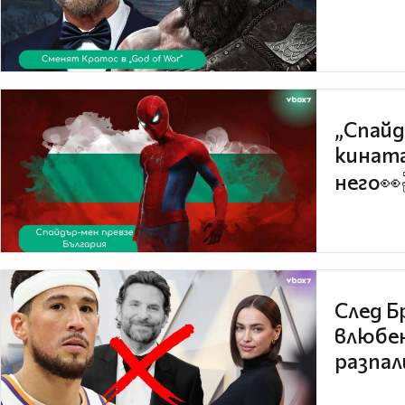
„Спайд
кината
него👀
След Б
влюбен
разпал