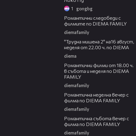
1
gongbg
00:31
Романтични следобеди с
филмите по DIEMA FAMILY
diemafamily
00:31
"Трудна мишена 2" на16 август,
неделя от 22.00 ч. по DIEMA
diema
00:36
Романтични филми от 18.00 ч.
в събота и неделя по DIEMA
FAMILY
diemafamily
00:21
Романтичнa неделна вечер с
филма по DIEMA FAMILY
diemafamily
00:20
Романтичнa събота вечер с
филма по DIEMA FAMILY
diemafamily