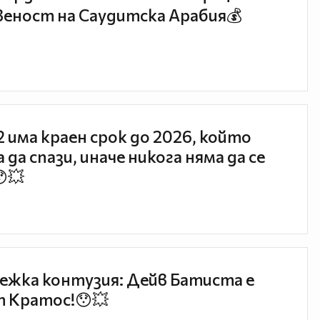
еност на Саудитска Арабия💰
 2 има краен срок до 2026, който
 да спази, иначе никога няма да се
😯💥
ежка контузия: Дейв Батиста е
 Кратос!😯💥