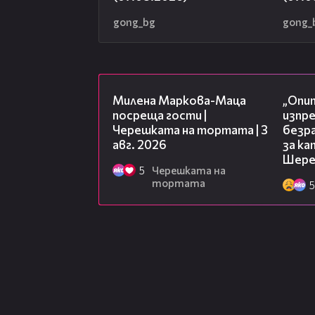
gong_bg
gong_
20:17
Милена Маркова-Маца
„Опит
посреща гости |
изпр
Черешката на тортата | 3
безр
авг. 2026
за к
Шере
5
Черешката на
тортата
5