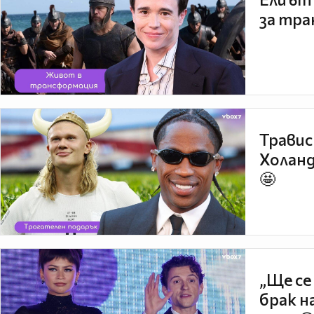
за тра
Травис
Холанд
🤩
„Ще се
брак н