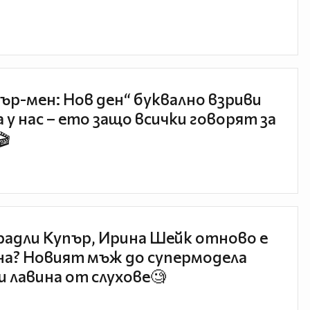
ър-мен: Нов ден“ буквално взриви
 у нас – ето защо всички говорят за
🎬
радли Купър, Ирина Шейк отново е
а? Новият мъж до супермодела
и лавина от слухове🧐