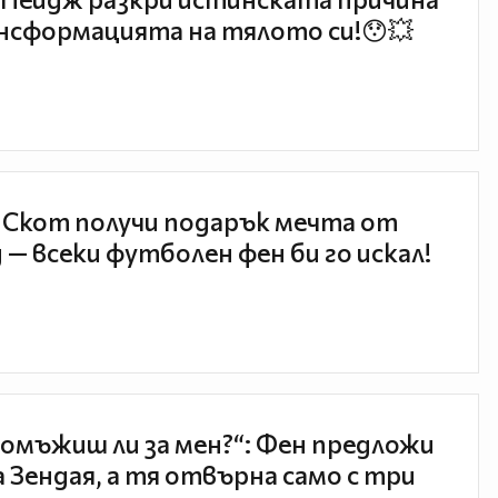
нсформацията на тялото си!😯💥
 Скот получи подарък мечта от
 — всеки футболен фен би го искал!
 омъжиш ли за мен?“: Фен предложи
а Зендая, а тя отвърна само с три