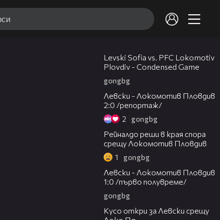
20:09
Levski Sofia vs. PFC Lokomotiv
Plovdiv - Condensed Game
gongbg
06:10
Левски - Локомотив Пловдив
2:0 /репортаж/
2
gongbg
01:14
Рейналдо реши в края спора
срещу Локомотив Пловдив
1
gongbg
02:57
Левски - Локомотив Пловдив
1:0 /първо полувреме/
gongbg
01:07
Кусо откри за Левски срещу
Локо Пд