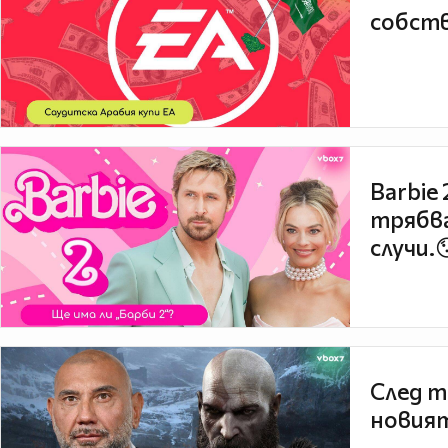
собств
Barbie
трябва
случи.
След т
новият