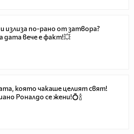
и излиза по-рано от затвора?
 дата вече е факт!💥
та, която чакаше целият свят!
ано Роналдо се жени!💍🍾