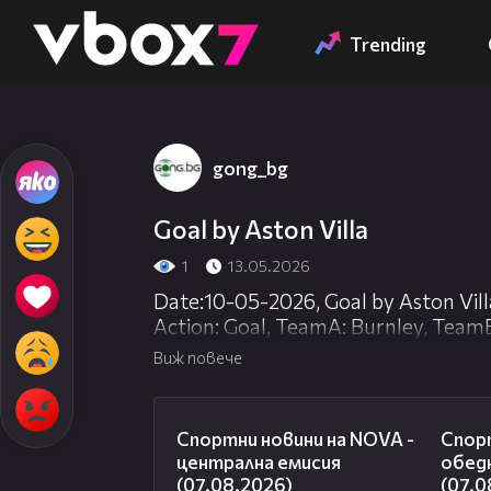
Member of
👾
Trending
gong_bg
Goal by Aston Villa
1
13.05.2026
Date:10-05-2026, Goal by Aston Vill
Action: Goal, TeamA: Burnley, TeamB:
Half: 2, PlayerName: Ollie Watkins, 
Виж повече
Right Foot, Down Center
05:18
Спортни новини на NOVA -
Спорт
централна емисия
обед
(07.08.2026)
(07.0