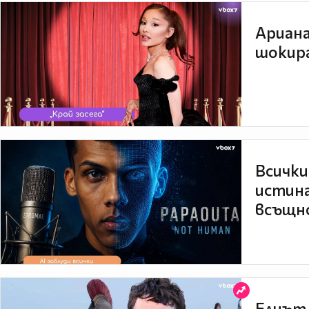
Ариана
шокира
Всички
истина
всъщно
Елиът 