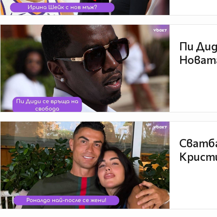
Пи Дид
Новата
Сватба
Кристи