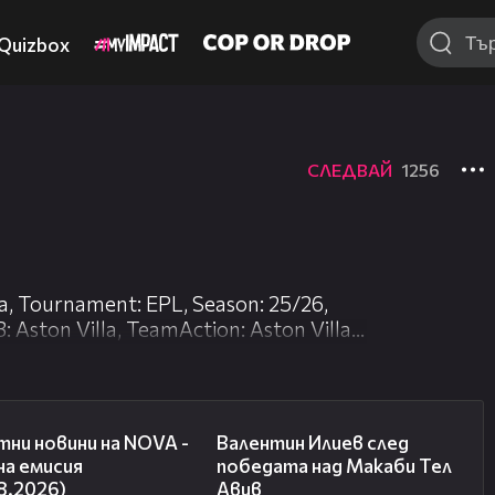
Quizbox
СЛЕДВАЙ
1256
a, Tournament: EPL, Season: 25/26,
 Aston Villa, TeamAction: Aston Villa,
ClockTime: 55:21 Parameters: Box, Leg,
04:03
06:38
ни новини на NOVA -
Валентин Илиев след
на емисия
победата над Макаби Тел
8.2026)
Авив