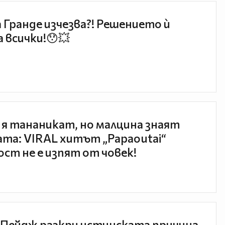
 Гранде изчезва?! Решението ѝ
 всички!😯💥
 я тананикат, но малцина знаят
та: VIRAL хитът „Papaoutai“
ст не е изпят от човек!
Пейдж разкри истинската причина