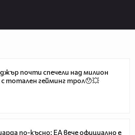
джър почти спечели над милион
 с тотален гейминг трол😯💥
иарда по-късно: EA вече официално е