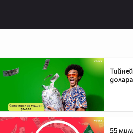
Тийней
долара
55 мил