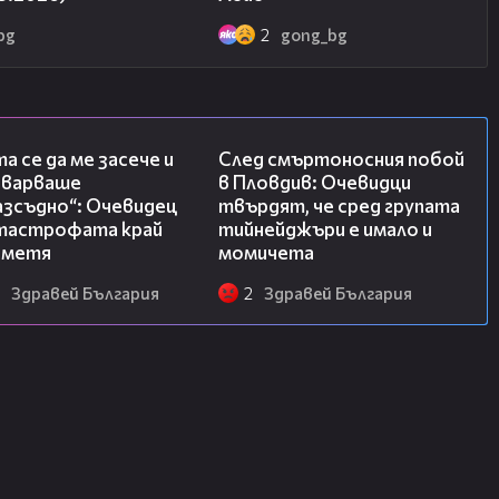
bg
2
gong_bg
06:38
09:32
а се да ме засече и
След смъртоносния побой
еварваше
в Пловдив: Очевидци
азсъдно“: Очевидец
твърдят, че сред групата
атастрофата край
тийнейджъри е имало и
метя
момичета
Здравей България
2
Здравей България