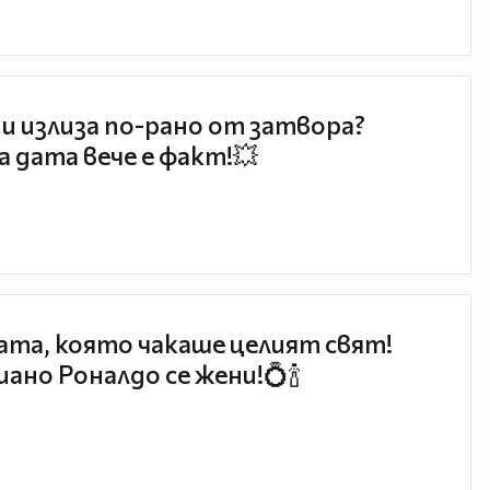
и излиза по-рано от затвора?
 дата вече е факт!💥
та, която чакаше целият свят!
ано Роналдо се жени!💍🍾