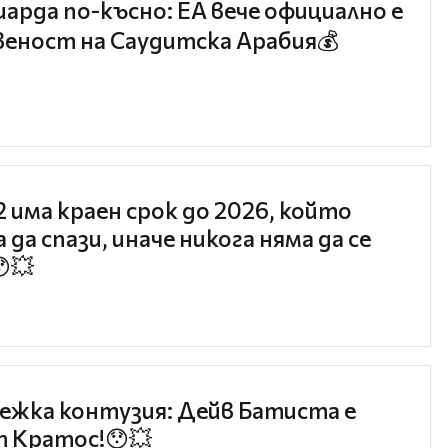
иарда по-късно: EA вече официално е
еност на Саудитска Арабия💰
 2 има краен срок до 2026, който
 да спази, иначе никога няма да се
😯💥
ежка контузия: Дейв Батиста е
 Кратос!😯💥