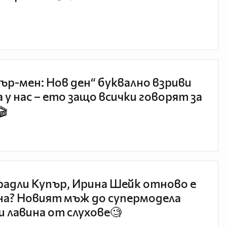
ър-мен: Нов ден“ буквално взриви
 у нас – ето защо всички говорят за
🎬
радли Купър, Ирина Шейк отново е
а? Новият мъж до супермодела
и лавина от слухове🧐