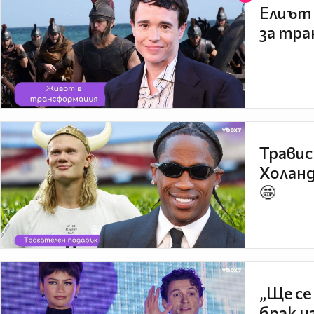
Елиът 
за тра
Травис
Холанд
🤩
„Ще се
брак н