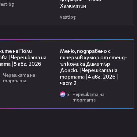
vestibg
Хамилтън
vestibg
02:09
17:08
ките на Поли
Меню, подправено с
ва | Черешката на
пиперлив хумор от стенд-
та | 5 авг. 2026
ъп комика Димитър
Донски | Черешката на
Черешката на
тортата | 4 авг. 2026 |
тортата
част 2
3
Черешката на
тортата