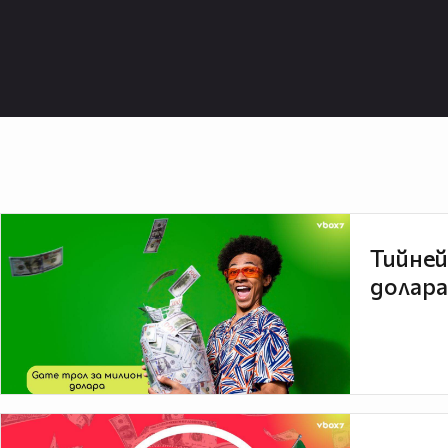
Тийней
долара