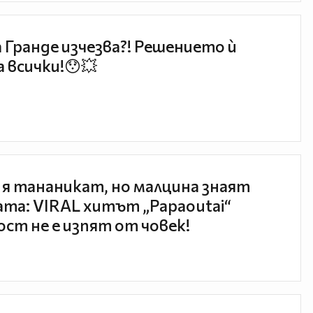
 Гранде изчезва?! Решението ѝ
 всички!😯💥
 я тананикат, но малцина знаят
та: VIRAL хитът „Papaoutai“
ст не е изпят от човек!