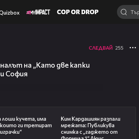
Quizbox
СЛЕДВАЙ
255
иналът на „Като две капки
ви София
36:08
00:57
 лоши кучета, има
Ким Кардашиян разпали
, които ги третират
мрежата: Публикува
играчки“
снимка с „гаджето от
Формула 1“ Люис