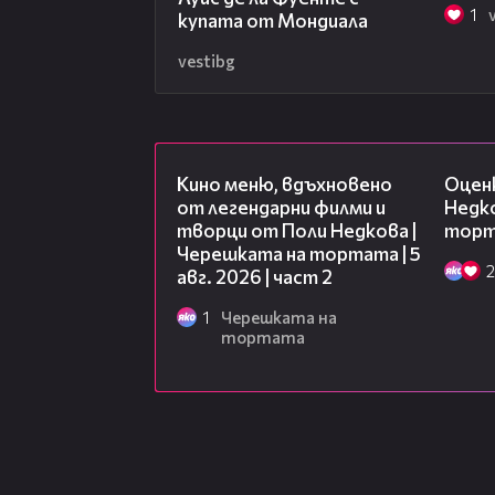
1
купата от Мондиала
vestibg
15:31
Кино меню, вдъхновено
Оцен
от легендарни филми и
Недко
творци от Поли Недкова |
торта
Черешката на тортата | 5
2
авг. 2026 | част 2
1
Черешката на
тортата