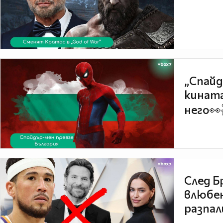
„Спайд
кината
него👀
След Б
влюбен
разпал