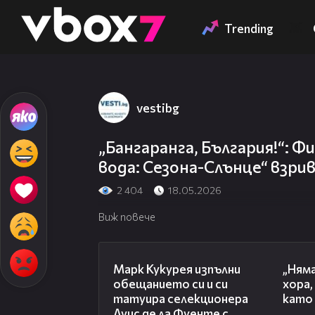
Member of
👾
Trending
vestibg
„Бангаранга, България!“: Ф
вода: Сезона-Слънце“ взри
2 404
18.05.2026
Виж повече
00:54
Марк Кукурея изпълни
„Няма
обещанието си и си
хора
татуира селекционера
като 
Луис де ла Фуенте с