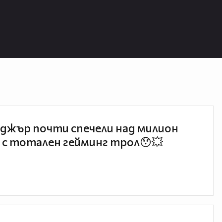
джър почти спечели над милион
 с тотален гейминг трол😯💥