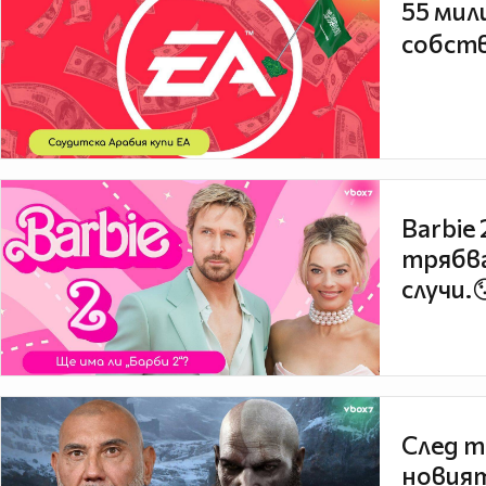
55 мил
собств
Barbie
трябва
случи.
След т
новият