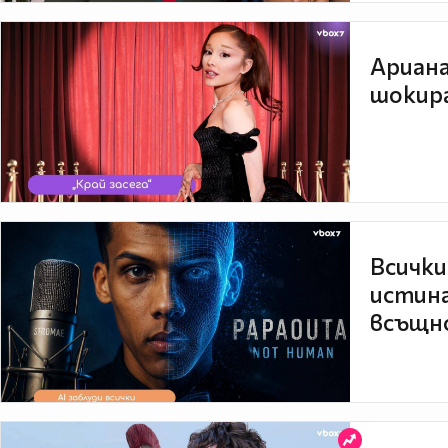
Ариана
шокира
Всички
истина
всъщно