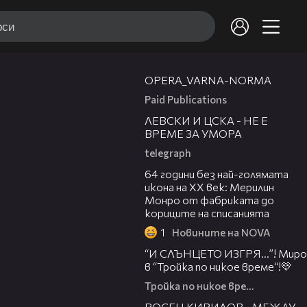
00:30
OPERA_VARNA-NORMA
Paid Publications
31:36
ЛЕВСКИ И ЦСКА - НЕ Е
ВРЕМЕ ЗА УМОРА
telegraph
00:38
64 години без най-голямата
икона на XX век: Мерилин
Монро от фабриката до
кориците на списанията
1
Новините на NOVA
43:34
“И СЛЪНЦЕТО ИЗГРЯ…”! Миро
в “Тройка по никое време“!💛
Тройка по никое време
50:51
РОСЕН КИРИЛОВ - МЕЖДУ