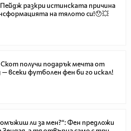
Пейдж разкри истинската причина
нсформацията на тялото си!😯💥
 Скот получи подарък мечта от
 — всеки футболен фен би го искал!
 омъжиш ли за мен?“: Фен предложи
а Зендая, а тя отвърна само с три