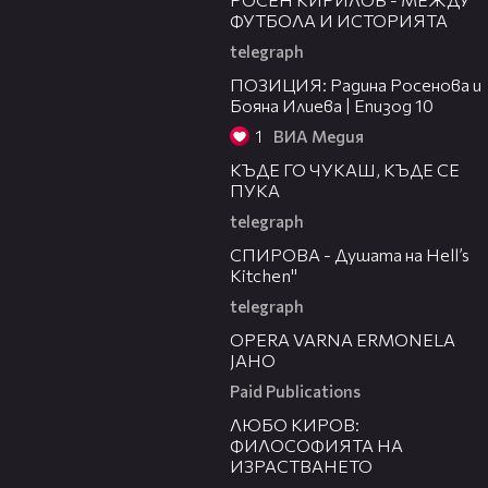
ФУТБОЛА И ИСТОРИЯТА
telegraph
40:24
ПОЗИЦИЯ: Радина Росенова и
Бояна Илиева | Епизод 10
1
ВИА Медия
49:33
КЪДЕ ГО ЧУКАШ, КЪДЕ СЕ
ПУКА
telegraph
34:17
СПИРОВА - Душата на Hell’s
Kitchen"
telegraph
00:31
OPERA VARNA ERMONELA
JAHO
Paid Publications
46:18
ЛЮБО КИРОВ:
ФИЛОСОФИЯТА НА
ИЗРАСТВАНЕТО