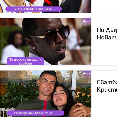
Пи Дид
Новата
Сватба
Кристи