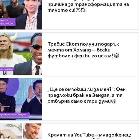
причина за трансформацията на
тялото си!😯💥
Травис Скот получи подарък
мечта от Холанд — всеки
футболен фен би го искал! 🤩
„Ще се омъжиш ли за мен?“: Фен
предложи брак на Зендая, а тя
отвърна само с три думи😅
Кралят на YouTube – младоженец: