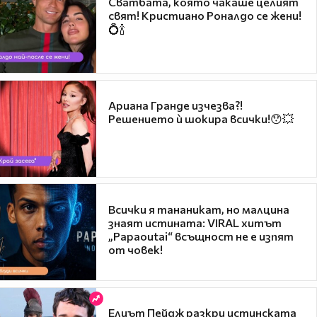
Сватбата, която чакаше целият
свят! Кристиано Роналдо се жени!
💍🍾
Ариана Гранде изчезва?!
Решението ѝ шокира всички!😯💥
Всички я тананикат, но малцина
знаят истината: VIRAL хитът
„Papaoutai“ всъщност не е изпят
от човек!
Елиът Пейдж разкри истинската