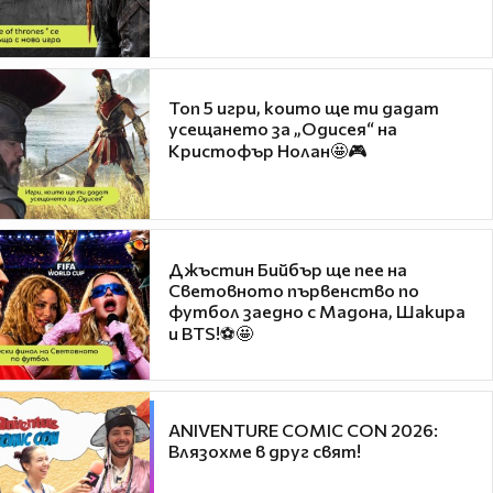
Топ 5 игри, които ще ти дадат
усещането за „Одисея“ на
Кристофър Нолан🤩🎮
Джъстин Бийбър ще пее на
Световното първенство по
футбол заедно с Мадона, Шакира
и BTS!⚽🤩
ANIVENTURE COMIC CON 2026:
Влязохме в друг свят!