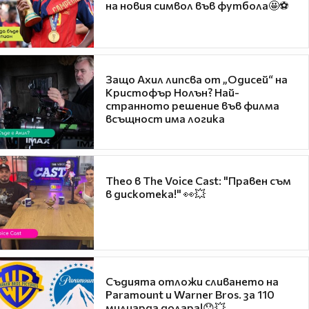
на новия символ във футбола🤩⚽
Защо Ахил липсва от „Одисей“ на
Кристофър Нолън? Най-
странното решение във филма
всъщност има логика
Theo в The Voice Cast: "Правен съм
в дискотека!" 👀💥
Съдията отложи сливането на
Paramount и Warner Bros. за 110
милиарда долара!😯💥