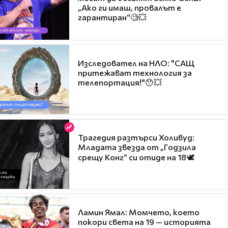
„Ако ги имаш, провалът е
гарантиран“🧐💥
Изследовател на НЛО: "САЩ
притежават технология за
телепортация!"😯💥
Трагедия разтърси Холивуд:
Младата звезда от „Годзила
срещу Конг“ си отиде на 18🕊️
Ламин Ямал: Момчето, което
покори света на 19 — историята