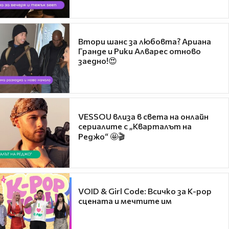
Втори шанс за любовта? Ариана
Гранде и Рики Алварес отново
заедно!😍
VESSOU влиза в света на онлайн
сериалите с „Кварталът на
Реджо“ 🤩🎬
VOID & Girl Code: Всичко за K-pop
сцената и мечтите им