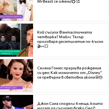
MrBeast се ожени!💍🥰
Кой съсипа Фантастичната
четворка? Майлс Телър
проговаря десетилетие по-късно
🎬👀💥
Селена Гомес празнува рождения
си ден: Как момичето от „Disney“
се превърна в световна икона🤩🎂
Джон Сина сподели 4 неща, които
могат да съсипят всяко GenZ: