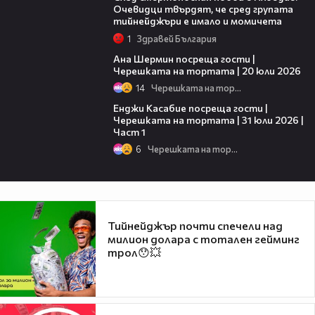
Очевидци твърдят, че сред групата
тийнейджъри е имало и момичета
1
Здравей България
19:47
Ана Шермин посреща гости |
Черешката на тортата | 20 юли 2026
14
Черешката на тортата
10:44
Енджи Касабие посреща гости |
Черешката на тортата | 31 юли 2026 |
Част 1
6
Черешката на тортата
Тийнейджър почти спечели над
милион долара с тотален гейминг
трол😯💥