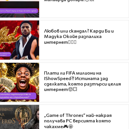
Любов или скандал? Карди Би и
Мадука Окойе разпалиха
интернет❤️‍🔥🔥
Плати ли FIFA милиони на
IShowSpeed?! Истината зад
сделката, която разтърси целия
интернет🤑💥
„Game of Thrones“ най-накрая
получава PC версията която
чакахме🎮🤩