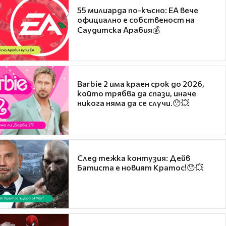
55 милиарда по-късно: EA вече
официално е собственост на
Саудитска Арабия💰
Barbie 2 има краен срок до 2026,
който трябва да спази, иначе
никога няма да се случи.😯💥
След тежка контузия: Дейв
Батиста е новият Кратос!😯💥