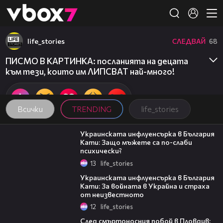
Member of
👾
life_stories
СЛЕДВАЙ
68
ПИСМО В КАРТИНКА: посланията на децата
към тези, които им ЛИПСВАТ най-много!
Всички
TRENDING
life_stories
05:32
Украинската инфлуенсърка в България
Кати: Защо мъжете са по-слаби
психически?
13
life_stories
03:15
Украинската инфлуенсърка в България
Кати: За войната в Украйна и страха
от неизвестното
12
life_stories
09:32
След смъртоносния побой в Пловдив: