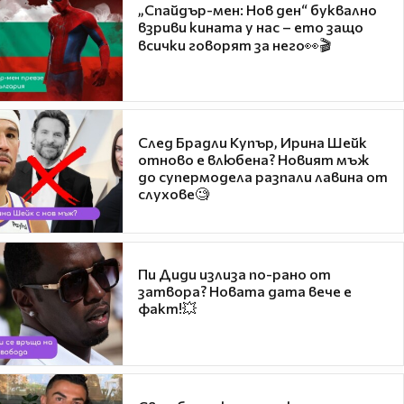
„Спайдър-мен: Нов ден“ буквално
взриви кината у нас – ето защо
всички говорят за него👀🎬
След Брадли Купър, Ирина Шейк
отново е влюбена? Новият мъж
до супермодела разпали лавина от
слухове🧐
Пи Диди излиза по-рано от
затвора? Новата дата вече е
факт!💥