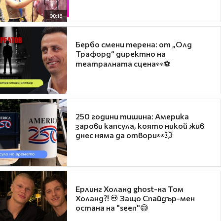
08:16
Бербо смени терена: от „Олд
Трафорд“ директно на
театралната сцена👀⚽
250 години тишина: Америка
зарови капсула, която никой жив
днес няма да отвори👀💥
Ерлинг Холанд ghost-на Том
Холанд?! 💀 Защо Спайдър-мен
остана на "seen"😅