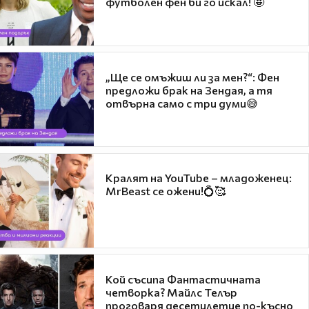
футболен фен би го искал! 🤩
„Ще се омъжиш ли за мен?“: Фен
предложи брак на Зендая, а тя
отвърна само с три думи😅
Кралят на YouTube – младоженец:
MrBeast се ожени!💍🥰
Кой съсипа Фантастичната
четворка? Майлс Телър
проговаря десетилетие по-късно