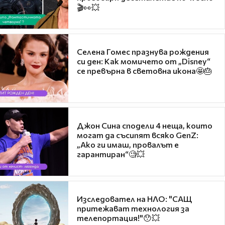
🎬👀💥
Селена Гомес празнува рождения
си ден: Как момичето от „Disney“
се превърна в световна икона🤩🎂
Джон Сина сподели 4 неща, които
могат да съсипят всяко GenZ:
„Ако ги имаш, провалът е
гарантиран“🧐💥
Изследовател на НЛО: "САЩ
притежават технология за
телепортация!"😯💥