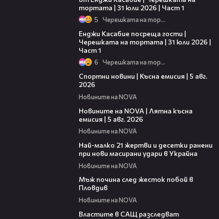
тортата | 31 юли 2026 | Част 1
5
Черешката на тортата
10:44
Енджи Касабие посреща гости |
Черешката на тортата | 31 юли 2026 |
Част 1
6
Черешката на тортата
03:37
Спортни новини | Късна емисия | 5 авг.
2026
Новините на NOVA
20:06
Новините на NOVA | Лятна късна
емисия | 5 авг. 2026
Новините на NOVA
01:14
Най-малко 21 жертви и десетки ранени
при нови масирани удари в Украйна
Новините на NOVA
01:06
Мъж почина след жесток побой в
Пловдив
Новините на NOVA
00:39
Властите в САЩ разследват