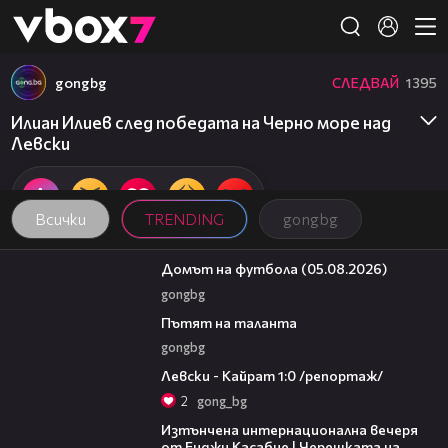
Member of
👾
gongbg
СЛЕДВАЙ
1395
Илиан Илиев след победата на Черно море над
Левски
Всички
TRENDING
gongbg
57:58
Домът на футбола (05.08.2026)
gongbg
18:59
Пътят на таланта
gongbg
05:57
Левски - Кайрат 1:0 /репортаж/
2
gong_bg
18:07
Изтънчена интернационална вечеря
от Енджи Касабие | Черешката на