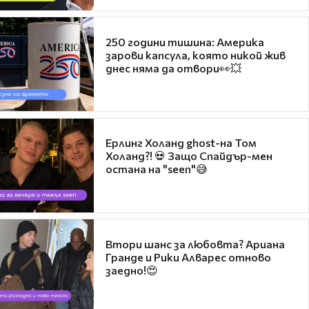
250 години тишина: Америка
зарови капсула, която никой жив
днес няма да отвори👀💥
Ерлинг Холанд ghost-на Том
Холанд?! 💀 Защо Спайдър-мен
остана на "seen"😅
Втори шанс за любовта? Ариана
Гранде и Рики Алварес отново
заедно!😍