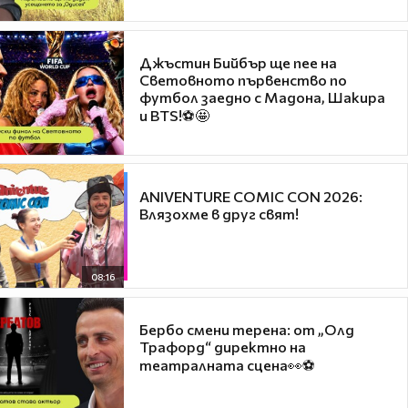
Джъстин Бийбър ще пее на
Световното първенство по
футбол заедно с Мадона, Шакира
и BTS!⚽🤩
ANIVENTURE COMIC CON 2026:
Влязохме в друг свят!
08:16
Бербо смени терена: от „Олд
Трафорд“ директно на
театралната сцена👀⚽