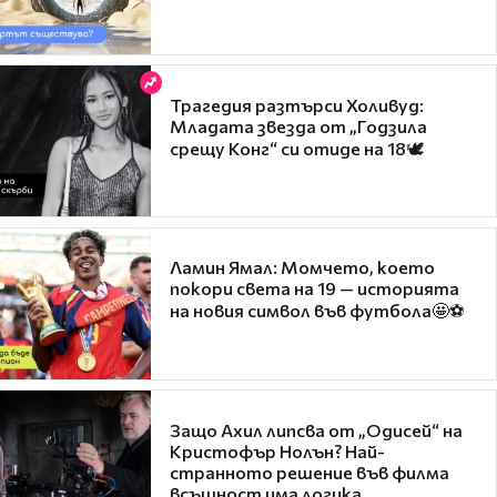
Трагедия разтърси Холивуд:
Младата звезда от „Годзила
срещу Конг“ си отиде на 18🕊️
Ламин Ямал: Момчето, което
покори света на 19 — историята
на новия символ във футбола🤩⚽
Защо Ахил липсва от „Одисей“ на
Кристофър Нолън? Най-
странното решение във филма
всъщност има логика