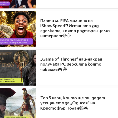
Плати ли FIFA милиони на
IShowSpeed?! Истината зад
сделката, която разтърси целия
интернет🤑💥
„Game of Thrones“ най-накрая
получава PC версията която
чакахме🎮🤩
Топ 5 игри, които ще ти дадат
усещането за „Одисея“ на
Кристофър Нолан🤩🎮