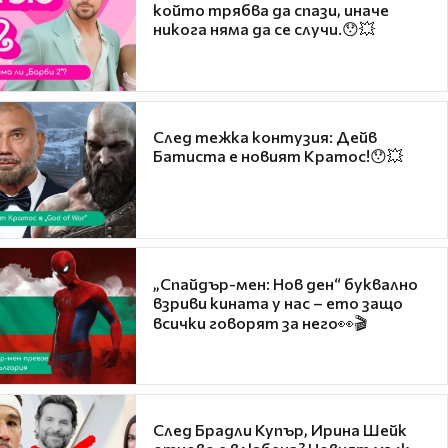
който трябва да спази, иначе
никога няма да се случи.😯💥
След тежка контузия: Дейв
Батиста е новият Кратос!😯💥
„Спайдър-мен: Нов ден“ буквално
взриви кината у нас – ето защо
всички говорят за него👀🎬
След Брадли Купър, Ирина Шейк