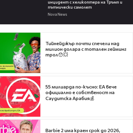
инцидент с хеликоптера на Тръмп и
пътнически самолет
Nova News
Тийнейджър почти спечели над
милион долара с тотален гейминг
трол😯💥
55 милиарда по-късно: EA вече
официално е собственост на
Саудитска Арабия💰
Barbie 2 има краен срок до 2026,