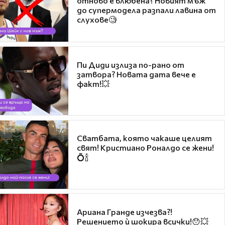
отново е влюбена? Новият мъж
до супермодела разпали лавина от
слухове🧐
Пи Диди излиза по-рано от
затвора? Новата дата вече е
факт!💥
Сватбата, която чакаше целият
свят! Кристиано Роналдо се жени!
💍🍾
Ариана Гранде изчезва?!
Решението ѝ шокира всички!😯💥