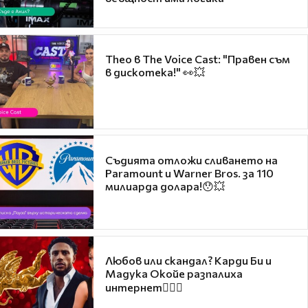
Theo в The Voice Cast: "Правен съм
в дискотека!" 👀💥
Съдията отложи сливането на
Paramount и Warner Bros. за 110
милиарда долара!😯💥
Любов или скандал? Карди Би и
Мадука Окойе разпалиха
интернет❤️‍🔥🔥