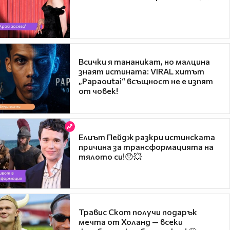
Всички я тананикат, но малцина
знаят истината: VIRAL хитът
„Papaoutai“ всъщност не е изпят
от човек!
Елиът Пейдж разкри истинската
причина за трансформацията на
тялото си!😯💥
Травис Скот получи подарък
мечта от Холанд — всеки