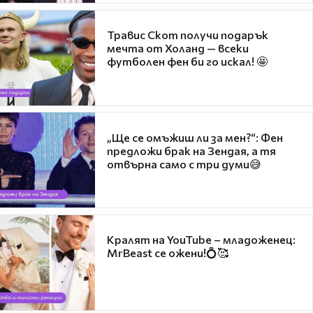
Травис Скот получи подарък
мечта от Холанд — всеки
футболен фен би го искал! 🤩
„Ще се омъжиш ли за мен?“: Фен
предложи брак на Зендая, а тя
отвърна само с три думи😅
Кралят на YouTube – младоженец:
MrBeast се ожени!💍🥰