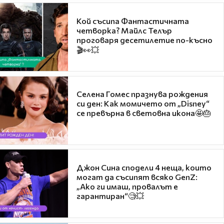
Кой съсипа Фантастичната
четворка? Майлс Телър
проговаря десетилетие по-късно
🎬👀💥
Селена Гомес празнува рождения
си ден: Как момичето от „Disney“
се превърна в световна икона🤩🎂
Джон Сина сподели 4 неща, които
могат да съсипят всяко GenZ:
„Ако ги имаш, провалът е
гарантиран“🧐💥