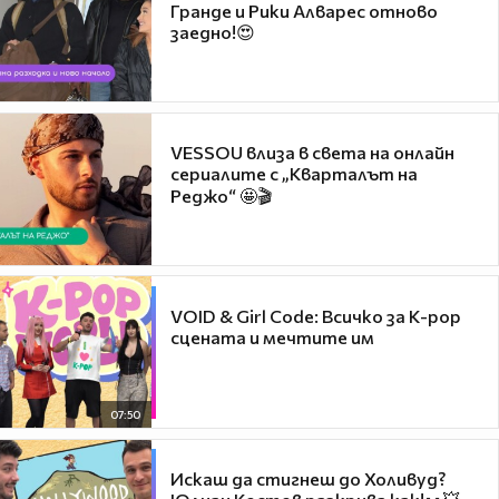
Гранде и Рики Алварес отново
заедно!😍
VESSOU влиза в света на онлайн
сериалите с „Кварталът на
Реджо“ 🤩🎬
VOID & Girl Code: Всичко за K-pop
сцената и мечтите им
07:50
Искаш да стигнеш до Холивуд?