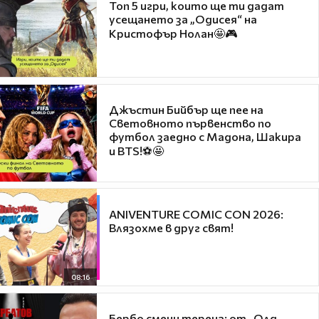
Топ 5 игри, които ще ти дадат
усещането за „Одисея“ на
Кристофър Нолан🤩🎮
Джъстин Бийбър ще пее на
Световното първенство по
футбол заедно с Мадона, Шакира
и BTS!⚽🤩
ANIVENTURE COMIC CON 2026:
Влязохме в друг свят!
08:16
Бербо смени терена: от „Олд