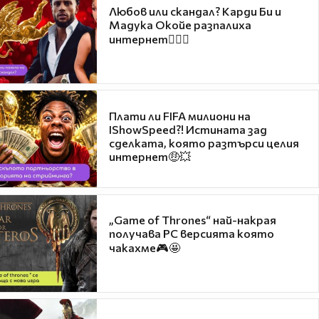
Любов или скандал? Карди Би и
Мадука Окойе разпалиха
интернет❤️‍🔥🔥
Плати ли FIFA милиони на
IShowSpeed?! Истината зад
сделката, която разтърси целия
интернет🤑💥
„Game of Thrones“ най-накрая
получава PC версията която
чакахме🎮🤩