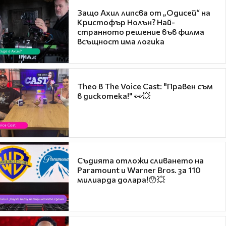
Защо Ахил липсва от „Одисей“ на
Кристофър Нолън? Най-
странното решение във филма
всъщност има логика
Theo в The Voice Cast: "Правен съм
в дискотека!" 👀💥
Съдията отложи сливането на
Paramount и Warner Bros. за 110
милиарда долара!😯💥