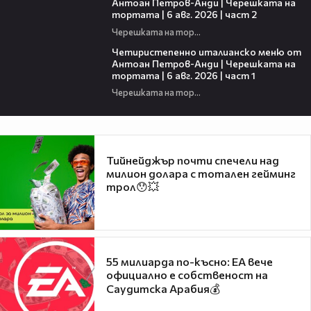
Антоан Петров-Анди | Черешката на
тортата | 6 авг. 2026 | част 2
Черешката на тортата
15:39
Четиристепенно италианско меню от
Антоан Петров-Анди | Черешката на
тортата | 6 авг. 2026 | част 1
Черешката на тортата
Тийнейджър почти спечели над
милион долара с тотален гейминг
трол😯💥
55 милиарда по-късно: EA вече
официално е собственост на
Саудитска Арабия💰