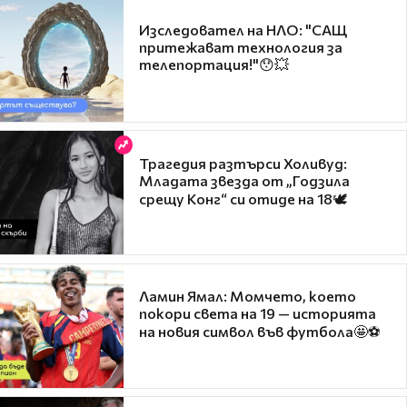
Изследовател на НЛО: "САЩ
притежават технология за
телепортация!"😯💥
Трагедия разтърси Холивуд:
Младата звезда от „Годзила
срещу Конг“ си отиде на 18🕊️
Ламин Ямал: Момчето, което
покори света на 19 — историята
на новия символ във футбола🤩⚽