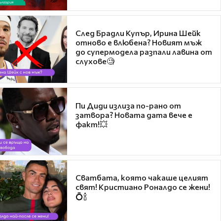
След Брадли Купър, Ирина Шейк
отново е влюбена? Новият мъж
до супермодела разпали лавина от
слухове🧐
Пи Диди излиза по-рано от
затвора? Новата дата вече е
факт!💥
Сватбата, която чакаше целият
свят! Кристиано Роналдо се жени!
💍🍾