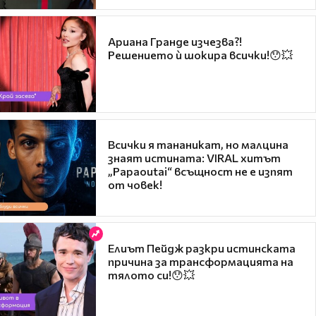
Ариана Гранде изчезва?!
Решението ѝ шокира всички!😯💥
Всички я тананикат, но малцина
знаят истината: VIRAL хитът
„Papaoutai“ всъщност не е изпят
от човек!
Елиът Пейдж разкри истинската
причина за трансформацията на
тялото си!😯💥