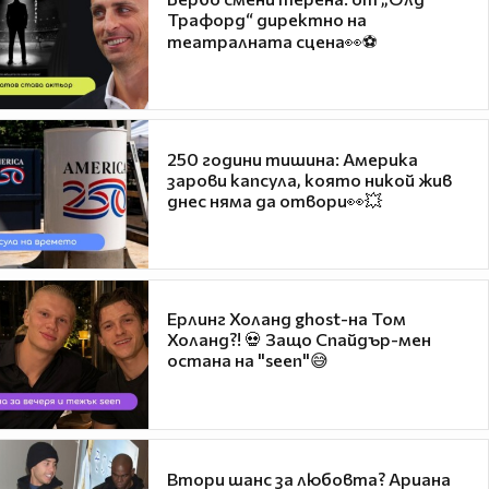
Трафорд“ директно на
театралната сцена👀⚽
250 години тишина: Америка
зарови капсула, която никой жив
днес няма да отвори👀💥
Ерлинг Холанд ghost-на Том
Холанд?! 💀 Защо Спайдър-мен
остана на "seen"😅
Втори шанс за любовта? Ариана