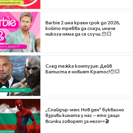
Barbie 2 има краен срок до 2026,
който трябва да спази, иначе
никога няма да се случи.😯💥
След тежка контузия: Дейв
Батиста е новият Кратос!😯💥
„Спайдър-мен: Нов ден“ буквално
взриви кината у нас – ето защо
всички говорят за него👀🎬