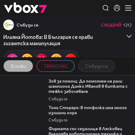
Member of
👾
Събуди се
СЛЕДВАЙ
1212
Илияна Йотова: В България се прави
гигантска манипулация
Всички
TRENDING
Събуди се
03:29
Зов за помощ: Да помогнем на рали
шампиона Динко Иванов в битката с
тежко заболяване
Събуди се
27:22
Тони Стораро: В попфолка има много
излишни хора
Събуди се
00:06
Фирмата със седалище в Лясковец
внедрява роботизирана техника и