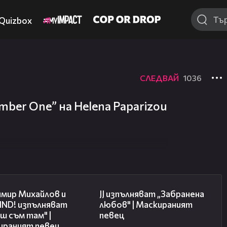
Quizbox
СЛЕДВАЙ
1036
ber One” на Helena Paparizou
06:45
05:36
имир Михайлов и
JJ изпълняват „Забранена
ND! изпълняват
любов" | Маскираният
ш съм там" |
певец
ираният певец