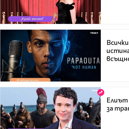
Всички
истина
всъщно
Елиът 
за тра