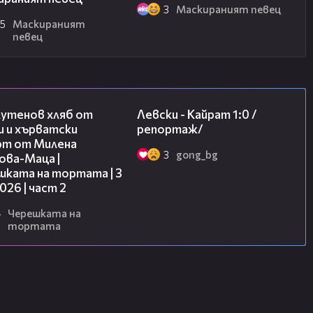
3
Маскираният певец
25
Маскираният
певец
15:35
05:57
лутенов хляб от
Левски - Кайрат 1:0 /
и и хърватски
репортаж/
рт от Милена
3
gong_bg
ова-Маца |
шката на тортата | 3
2026 | част 2
4
Черешката на
тортата