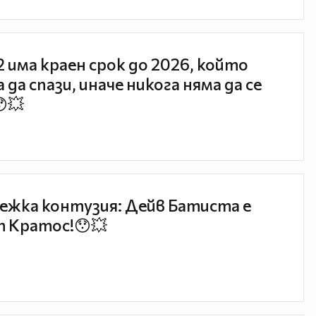
 2 има краен срок до 2026, който
 да спази, иначе никога няма да се
😯💥
ежка контузия: Дейв Батиста е
 Кратос!😯💥