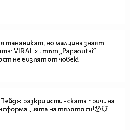
 я тананикат, но малцина знаят
та: VIRAL хитът „Papaoutai“
ст не е изпят от човек!
Пейдж разкри истинската причина
нсформацията на тялото си!😯💥