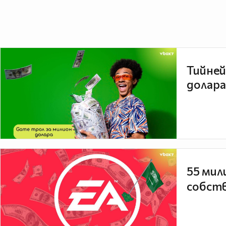
Тийней
долара
55 мил
собств