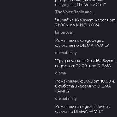
епизод на „The Voice Cast“
The Voice Radio and TV Bulgaria
00:30
"Хитч" на 16 август, неделя от
21:00 ч. по KINO NOVA
kinonova_
00:31
Романтични следобеди с
филмите по DIEMA FAMILY
diemafamily
00:31
"Трудна мишена 2" на16 август,
неделя от 22.00 ч. по DIEMA
diema
00:36
Романтични филми от 18.00 ч.
в събота и неделя по DIEMA
FAMILY
diemafamily
00:21
Романтичнa неделна вечер с
филма по DIEMA FAMILY