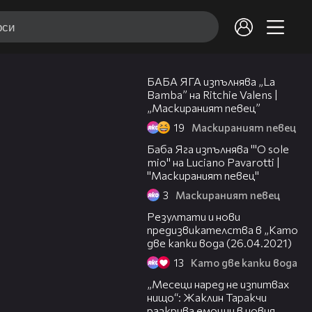
14:59
БАБА ЯГА изпълнява „La
Bamba” на Ritchie Valens |
„Маскираният певец”
19
Маскираният певец
11:49
Баба Яга изпълнява "'O sole
mio" на Luciano Pavarotti |
"Маскираният певец"
3
Маскираният певец
23:04
Резултати и нови
предизвикателства в „Като
две капки вода (26.04.2021)
13
Като две капки вода
01:13:23
„Месеци наред не изпитвах
нищо“: Жаклин Таракчи
разкрива емоции в новия