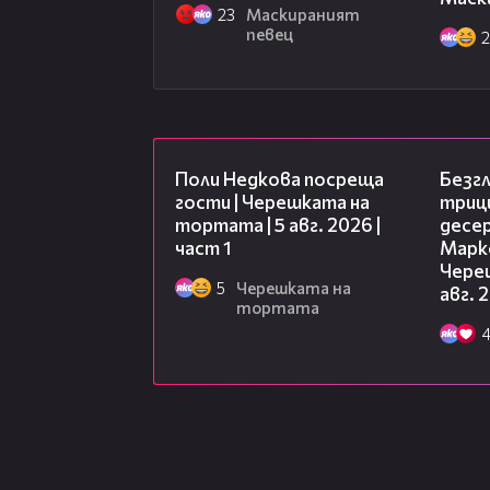
23
Маскираният
певец
19:25
Поли Недкова посреща
Безг
гости | Черешката на
триц
тортата | 5 авг. 2026 |
десе
част 1
Марк
Чере
5
Черешката на
авг. 
тортата