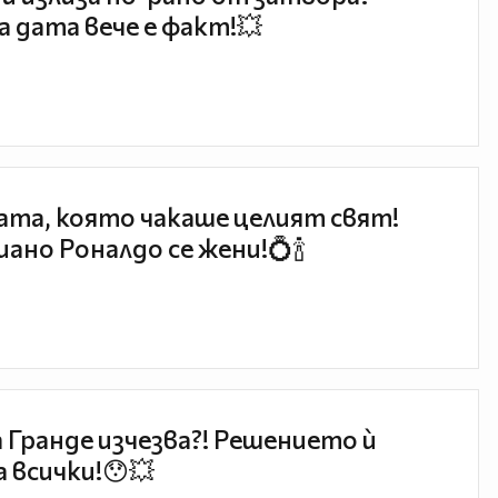
 дата вече е факт!💥
та, която чакаше целият свят!
ано Роналдо се жени!💍🍾
 Гранде изчезва?! Решението ѝ
 всички!😯💥