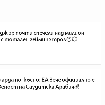
джър почти спечели над милион
 с тотален гейминг трол😯💥
иарда по-късно: EA вече официално е
еност на Саудитска Арабия💰