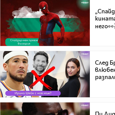
„Спайд
кината
него👀
След Б
влюбен
разпал
Пи Дид