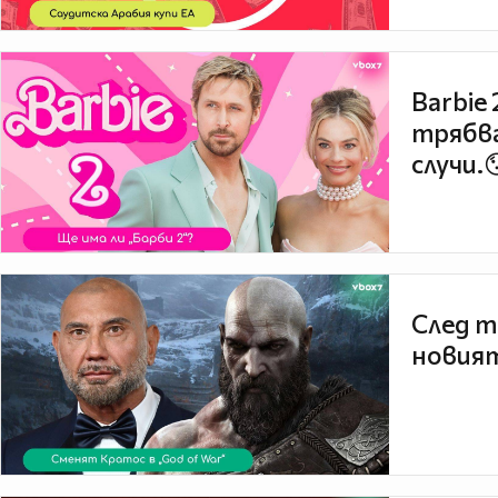
Barbie
трябва
случи.
След т
новият