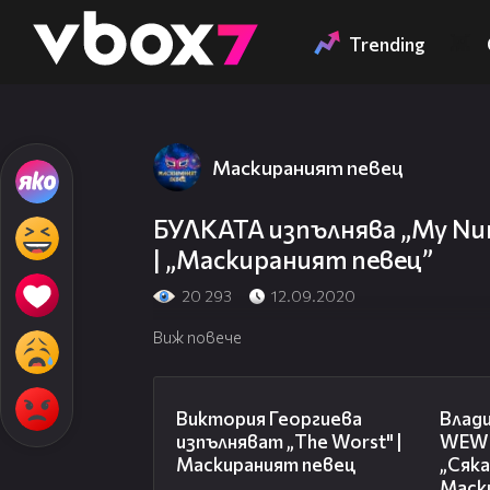
Member of
👾
Trending
Маскираният певец
БУЛКАТА изпълнява „My Num
| „Маскираният певец”
20 293
12.09.2020
Виж повече
09:14
Виктория Георгиева
Влад
изпълняват „The Worst" |
WEWI
Маскираният певец
„Сяка
Маск