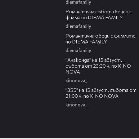
diemafamily
00:20
Романтичнa събота вечер с
филма по DIEMA FAMILY
diemafamily
00:32
Романтични обеди с филмите
по DIEMA FAMILY
diemafamily
00:30
"Анаконда" на 15 август,
събота от 23:30 ч. по KINO
NOVA
kinonova_
00:31
"355" на 15 август, събота от
21:00 ч. по KINO NOVA
kinonova_