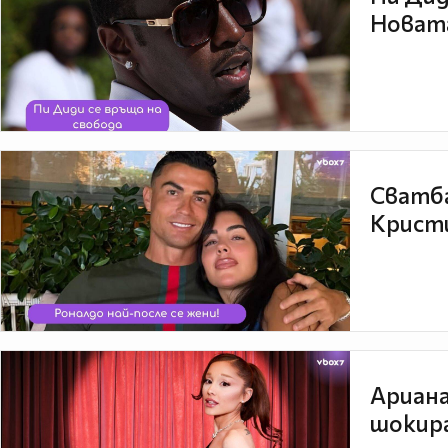
Новата
Сватба
Кристи
Ариана
шокира