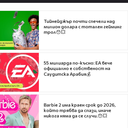
Тийнейджър почти спечели над
милион долара с тотален гейминг
трол😯💥
55 милиарда по-късно: EA вече
официално е собственост на
Саудитска Арабия💰
Barbie 2 има краен срок до 2026,
който трябва да спази, иначе
никога няма да се случи.😯💥