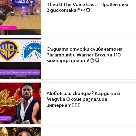
Theo в The Voice Cast: "Правен съм
в дискотека!" 👀💥
Съдията отложи сливането на
Paramount и Warner Bros. за 110
милиарда долара!😯💥
Любов или скандал? Карди Би и
Мадука Окойе разпалиха
интернет❤️‍🔥🔥