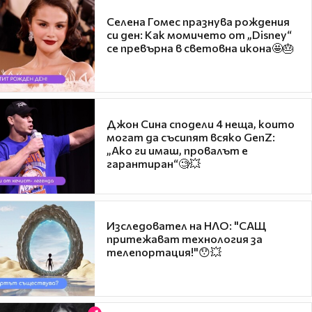
Селена Гомес празнува рождения
си ден: Как момичето от „Disney“
се превърна в световна икона🤩🎂
Джон Сина сподели 4 неща, които
могат да съсипят всяко GenZ:
„Ако ги имаш, провалът е
гарантиран“🧐💥
Изследовател на НЛО: "САЩ
притежават технология за
телепортация!"😯💥