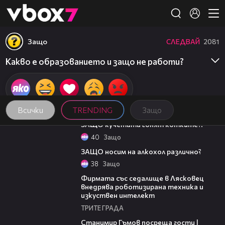
Member of
👾
Защо
СЛЕДВАЙ
2081
Какво е образованието и защо не работи?
Всички
TRENDING
Защо
02:47
ЗАЩО кучетата гонят котките?!
40
Защо
03:37
ЗАЩО носим на алкохол различно?
38
Защо
00:06
Фирмата със седалище в Лясковец
внедрява роботизирана техника и
изкуствен интелект
ТРИТЕ ГРАДА
16:22
Станимир Гъмов посреща гости |