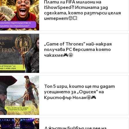
Плати ли FIFA милиони на
IShowSpeed?! Истината зад
сделката, която разтърси целия
интернет🤑💥
„Game of Thrones“ най-накрая
получава PC версията която
чакахме🎮🤩
Топ 5 игри, които ще ти дадат
усещането за „Одисея“ на
Кристофър Нолан🤩🎮
Джъстин Бийбър ще пее на