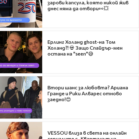
зарови капсула, която никой жив
днес няма да отвори👀💥
Ерлинг Холанд ghost-на Том
Холанд?! 💀 Защо Спайдър-мен
остана на "seen"😅
Втори шанс за любовта? Ариана
Гранде и Рики Алварес отново
заедно!😍
VESSOU влиза в света на онлайн
сериалите с „Кварталът на