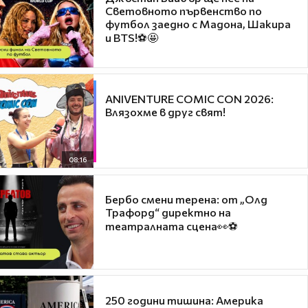
Световното първенство по
футбол заедно с Мадона, Шакира
и BTS!⚽🤩
ANIVENTURE COMIC CON 2026:
Влязохме в друг свят!
08:16
Бербо смени терена: от „Олд
Трафорд“ директно на
театралната сцена👀⚽
250 години тишина: Америка