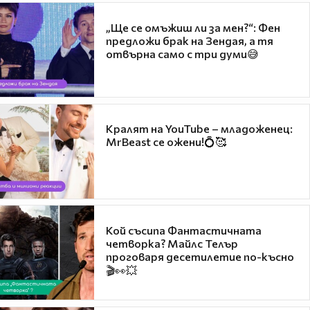
„Ще се омъжиш ли за мен?“: Фен
предложи брак на Зендая, а тя
отвърна само с три думи😅
Кралят на YouTube – младоженец:
MrBeast се ожени!💍🥰
Кой съсипа Фантастичната
четворка? Майлс Телър
проговаря десетилетие по-късно
🎬👀💥