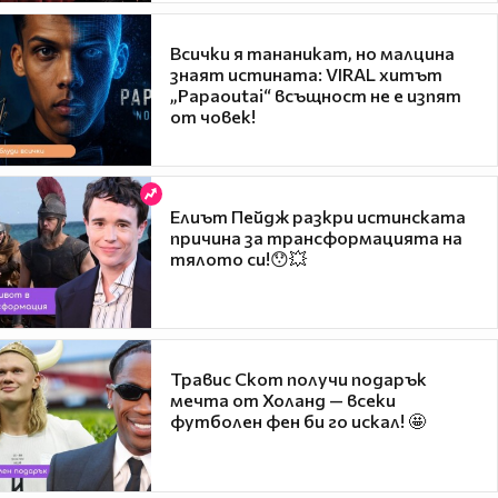
Всички я тананикат, но малцина
знаят истината: VIRAL хитът
„Papaoutai“ всъщност не е изпят
от човек!
Елиът Пейдж разкри истинската
причина за трансформацията на
тялото си!😯💥
Травис Скот получи подарък
мечта от Холанд — всеки
футболен фен би го искал! 🤩