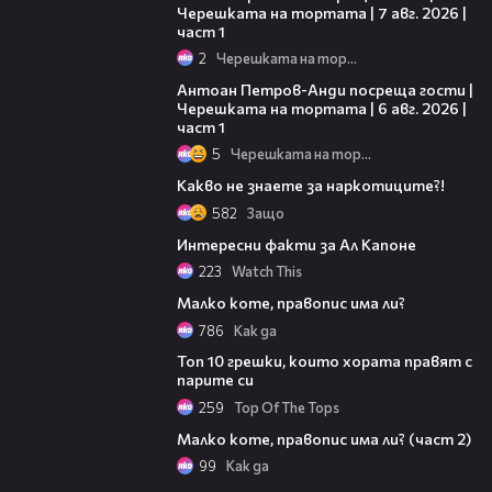
Черешката на тортата | 7 авг. 2026 |
част 1
2
Черешката на тортата
19:09
Антоан Петров-Анди посреща гости |
Черешката на тортата | 6 авг. 2026 |
част 1
5
Черешката на тортата
07:31
Какво не знаете за наркотиците?!
582
Защо
01:18
Интересни факти за Ал Капоне
223
Watch This
02:10
Малко коте, правопис има ли?
786
Кaк дa
03:44
Топ 10 грешки, които хората правят с
парите си
259
Top Of The Tops
02:33
Малко коте, правопис има ли? (част 2)
99
Кaк дa