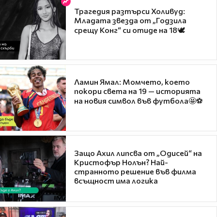
Трагедия разтърси Холивуд:
Младата звезда от „Годзила
срещу Конг“ си отиде на 18🕊️
Ламин Ямал: Момчето, което
покори света на 19 — историята
на новия символ във футбола🤩⚽
Защо Ахил липсва от „Одисей“ на
Кристофър Нолън? Най-
странното решение във филма
всъщност има логика