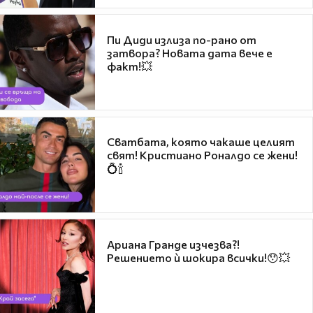
Пи Диди излиза по-рано от
затвора? Новата дата вече е
факт!💥
Сватбата, която чакаше целият
свят! Кристиано Роналдо се жени!
💍🍾
Ариана Гранде изчезва?!
Решението ѝ шокира всички!😯💥