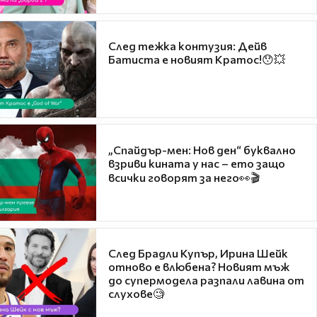
След тежка контузия: Дейв
Батиста е новият Кратос!😯💥
„Спайдър-мен: Нов ден“ буквално
взриви кината у нас – ето защо
всички говорят за него👀🎬
След Брадли Купър, Ирина Шейк
отново е влюбена? Новият мъж
до супермодела разпали лавина от
слухове🧐