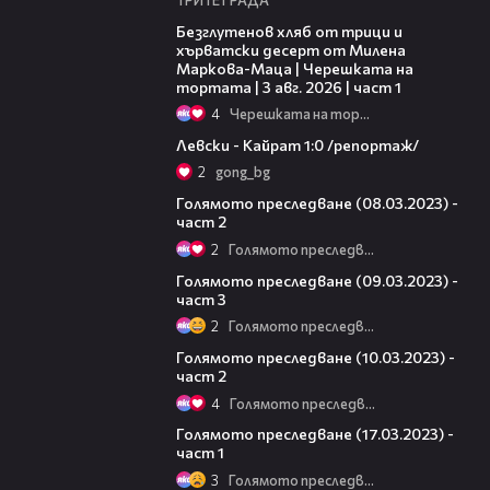
16:02
Безглутенов хляб от трици и
хърватски десерт от Милена
Маркова-Маца | Черешката на
тортата | 3 авг. 2026 | част 1
4
Черешката на тортата
05:57
Левски - Кайрат 1:0 /репортаж/
2
gong_bg
27:37
Голямото преследване (08.03.2023) -
част 2
2
Голямото преследване
09:27
Голямото преследване (09.03.2023) -
част 3
2
Голямото преследване
21:33
Голямото преследване (10.03.2023) -
част 2
4
Голямото преследване
11:12
Голямото преследване (17.03.2023) -
част 1
3
Голямото преследване
13:12