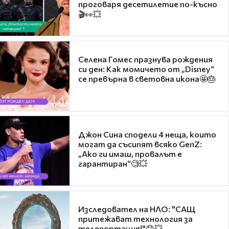
проговаря десетилетие по-късно
🎬👀💥
Селена Гомес празнува рождения
си ден: Как момичето от „Disney“
се превърна в световна икона🤩🎂
Джон Сина сподели 4 неща, които
могат да съсипят всяко GenZ:
„Ако ги имаш, провалът е
гарантиран“🧐💥
Изследовател на НЛО: "САЩ
притежават технология за
телепортация!"😯💥