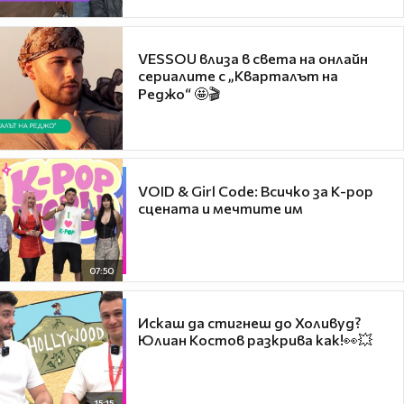
VESSOU влиза в света на онлайн
сериалите с „Кварталът на
Реджо“ 🤩🎬
VOID & Girl Code: Всичко за K-pop
сцената и мечтите им
07:50
Искаш да стигнеш до Холивуд?
Юлиан Костов разкрива как!👀💥
15:15