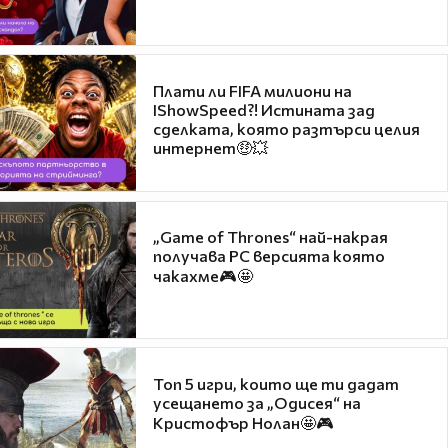
Плати ли FIFA милиони на
IShowSpeed?! Истината зад
сделката, която разтърси целия
интернет🤑💥
„Game of Thrones“ най-накрая
получава PC версията която
чакахме🎮🤩
Топ 5 игри, които ще ти дадат
усещането за „Одисея“ на
Кристофър Нолан🤩🎮