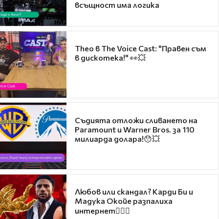
всъщност има логика
Theo в The Voice Cast: "Правен съм
в дискотека!" 👀💥
Съдията отложи сливането на
Paramount и Warner Bros. за 110
милиарда долара!😯💥
Любов или скандал? Карди Би и
Мадука Окойе разпалиха
интернет❤️‍🔥🔥