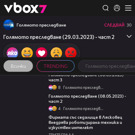
Member of
👾
Голямото преследване
СЛЕДВАЙ
30
Голямото преследване (29.03.2023) - част 2
Всички
TRENDING
Голямото преследван
09:13
Голямото преследване (08.05.2023) -
част 3
8
Голямото преследване
26:42
Голямото преследване (08.05.2023) -
част 2
4
Голямото преследване
00:06
Фирмата със седалище в Лясковец
внедрява роботизирана техника и
изкуствен интелект
ТРИТЕ ГРАДА