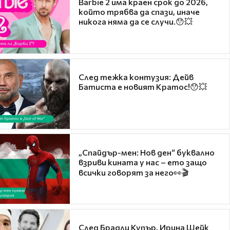
Barbie 2 има краен срок до 2026,
който трябва да спази, иначе
никога няма да се случи.😯💥
След тежка контузия: Дейв
Батиста е новият Кратос!😯💥
„Спайдър-мен: Нов ден“ буквално
взриви кината у нас – ето защо
всички говорят за него👀🎬
След Брадли Купър, Ирина Шейк