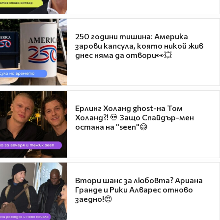
250 години тишина: Америка
зарови капсула, която никой жив
днес няма да отвори👀💥
Ерлинг Холанд ghost-на Том
Холанд?! 💀 Защо Спайдър-мен
остана на "seen"😅
Втори шанс за любовта? Ариана
Гранде и Рики Алварес отново
заедно!😍