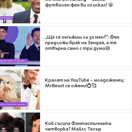
футболен фен би го искал! 🤩
„Ще се омъжиш ли за мен?“: Фен
предложи брак на Зендая, а тя
отвърна само с три думи😅
Кралят на YouTube – младоженец:
MrBeast се ожени!💍🥰
Кой съсипа Фантастичната
четворка? Майлс Телър