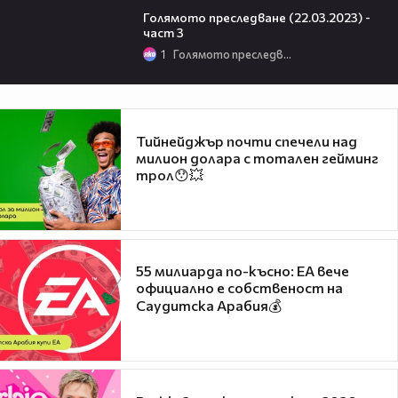
Голямото преследване (22.03.2023) -
част 3
1
Голямото преследване
Тийнейджър почти спечели над
милион долара с тотален гейминг
трол😯💥
55 милиарда по-късно: EA вече
официално е собственост на
Саудитска Арабия💰