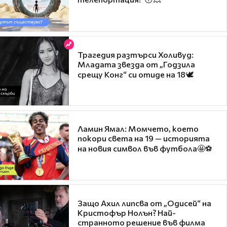
Трагедия разтърси Холивуд:
Младата звезда от „Годзила
срещу Конг“ си отиде на 18🕊️
Ламин Ямал: Момчето, което
покори света на 19 — историята
на новия символ във футбола🤩⚽
Защо Ахил липсва от „Одисей“ на
Кристофър Нолън? Най-
странното решение във филма