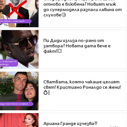
отново е влюбена? Новият мъж
до супермодела разпали лавина от
слухове🧐
Пи Диди излиза по-рано от
затвора? Новата дата вече е
факт!💥
Сватбата, която чакаше целият
свят! Кристиано Роналдо се жени!
💍🍾
Ариана Гранде изчезва?!