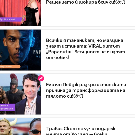
Решението ѝ шокира всички!😯💥
Всички я тананикат, но малцина
знаят истината: VIRAL хитът
„Papaoutai“ всъщност не е изпят
от човек!
Елиът Пейдж разкри истинската
причина за трансформацията на
тялото си!😯💥
Травис Скот получи подарък
мечта от Холанд — всеки