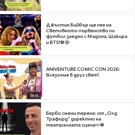
Джъстин Бийбър ще пее на
Световното първенство по
футбол заедно с Мадона, Шакира
и BTS!⚽🤩
ANIVENTURE COMIC CON 2026:
Влязохме в друг свят!
08:16
Бербо смени терена: от „Олд
Трафорд“ директно на
театралната сцена👀⚽