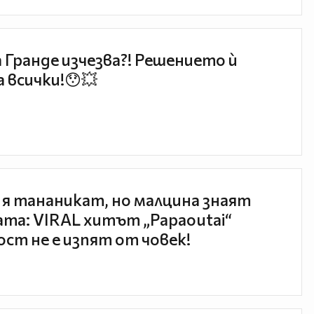
 Гранде изчезва?! Решението ѝ
 всички!😯💥
 я тананикат, но малцина знаят
та: VIRAL хитът „Papaoutai“
ст не е изпят от човек!