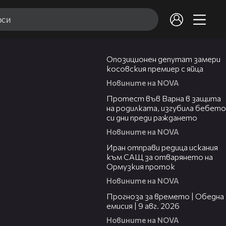
00:48
Опозиционен депутат замери
косовския премиер с яйца
Новините на NOVA
02:57
Протест във Варна в защита
на родилката, изгубила бебето
си дни преди раждането
Новините на NOVA
00:50
Иран отправи редица искания
към САЩ за отварянето на
Ормузкия проток
Новините на NOVA
01:50
Прогноза за времето | Обедна
емисия | 9 авг. 2026
Новините на NOVA
04:25