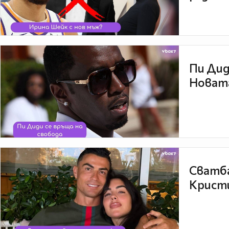
Пи Дид
Новата
Сватба
Кристи