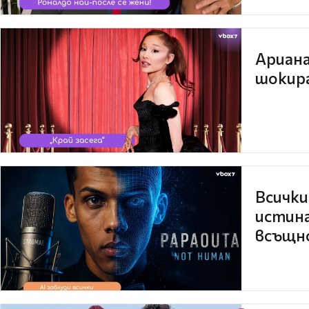
Ариана
шокира
Всички
истина
всъщно