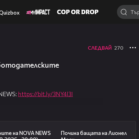
Quizbox
СЛЕДВАЙ
270
работодателските
 NEWS:
https://bit.ly/3NY4l3I
nova.bg/
//nova.bg/live/news
22:47
04:21
ните на NOVA NEWS
Почина бащата на Лионел