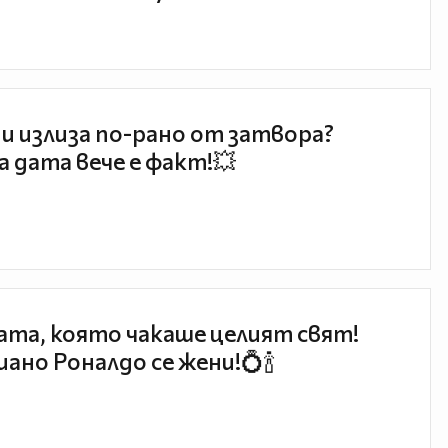
и излиза по-рано от затвора?
 дата вече е факт!💥
та, която чакаше целият свят!
ано Роналдо се жени!💍🍾