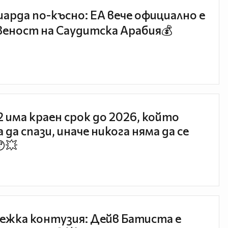
иарда по-късно: EA вече официално е
еност на Саудитска Арабия💰
 2 има краен срок до 2026, който
 да спази, иначе никога няма да се
😯💥
ежка контузия: Дейв Батиста е