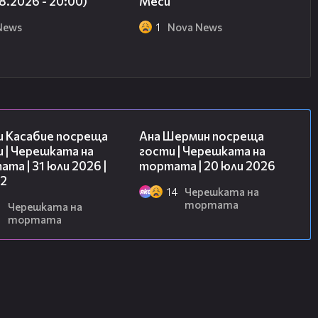
8.2026 - 20:00)
Меси
News
1
Nova News
16:45
19:47
и Касабие посреща
Ана Шермин посреща
 | Черешката на
гости | Черешката на
та | 31 юли 2026 |
тортата | 20 юли 2026
 2
14
Черешката на
тортата
6
Черешката на
тортата