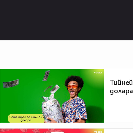
Тийней
долара