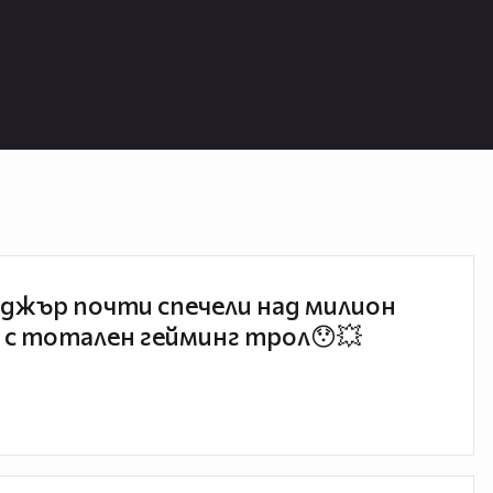
джър почти спечели над милион
 с тотален гейминг трол😯💥