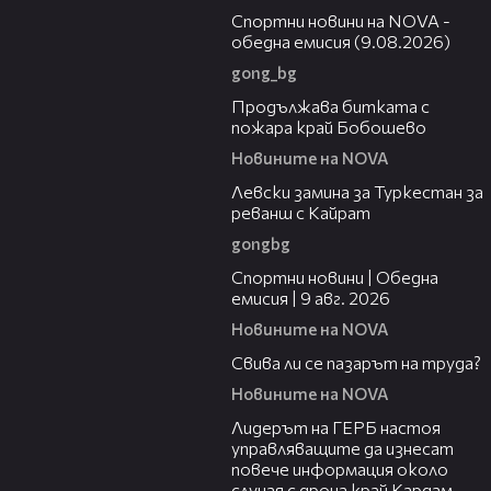
Спортни новини на NOVA -
обедна емисия (9.08.2026)
gong_bg
01:59
Продължава битката с
пожара край Бобошево
Новините на NOVA
00:43
Левски замина за Туркестан за
реванш с Кайрат
gongbg
04:22
Спортни новини | Обедна
емисия | 9 aвг. 2026
Новините на NOVA
01:40
Свива ли се пазарът на труда?
Новините на NOVA
01:10
Лидерът на ГЕРБ настоя
управляващите да изнесат
повече информация около
случая с дрона край Кардам