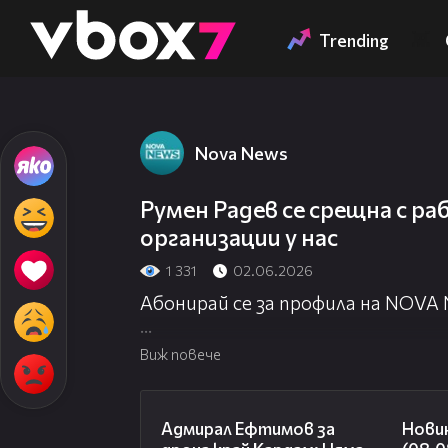
Member of
👾
Trending
Nova News
Румен Радев се срещна с 
организации у нас
1 331
02.06.2026
Абонирай се за профила на NOVA
Посети официалния сайт:
http://
Виж повече
Гледай NOVA NEWS на живо:
http:
01:48
Адмирал Ефтимов за
Нови