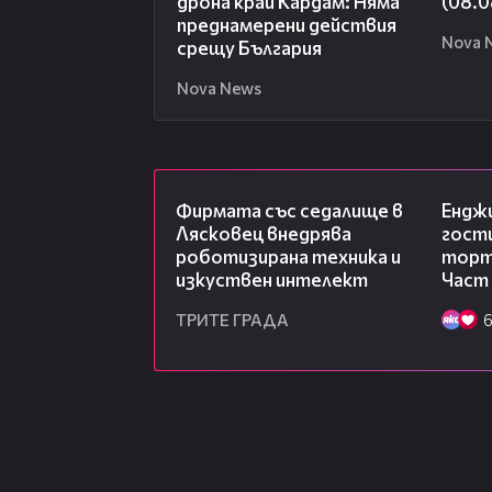
дрона край Кардам: Няма
(08.0
преднамерени действия
Nova 
срещу България
Nova News
00:06
Фирмата със седалище в
Ендж
Лясковец внедрява
гости
роботизирана техника и
торта
изкуствен интелект
Част
ТРИТЕ ГРАДА