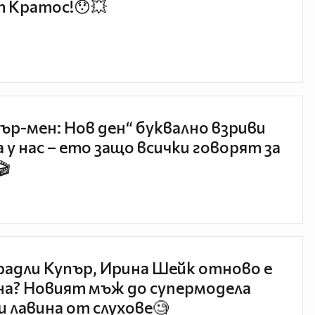
 Кратос!😯💥
ър-мен: Нов ден“ буквално взриви
 у нас – ето защо всички говорят за
🎬
радли Купър, Ирина Шейк отново е
а? Новият мъж до супермодела
и лавина от слухове🧐