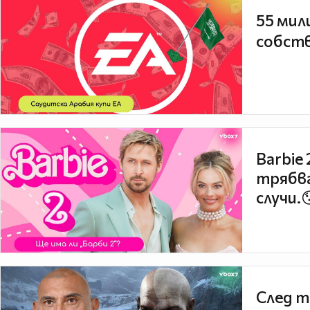
55 мил
собств
Barbie
трябва
случи.
След т