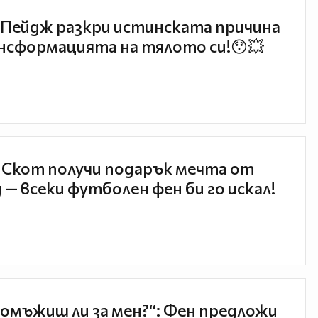
Пейдж разкри истинската причина
нсформацията на тялото си!😯💥
 Скот получи подарък мечта от
 — всеки футболен фен би го искал!
 омъжиш ли за мен?“: Фен предложи