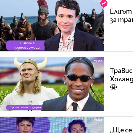
Елиът 
за тра
Травис
Холанд
🤩
„Ще се