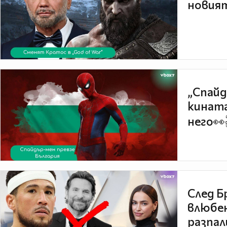
новият
„Спайд
кината
него👀
След Б
влюбен
разпал