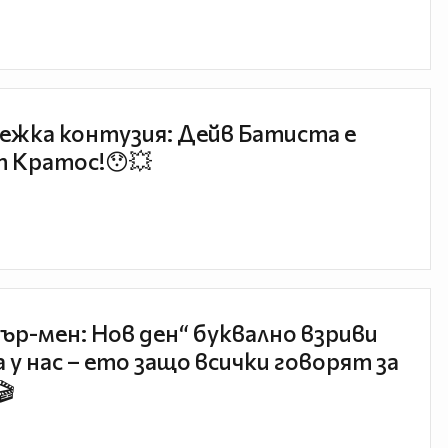
ежка контузия: Дейв Батиста е
 Кратос!😯💥
ър-мен: Нов ден“ буквално взриви
 у нас – ето защо всички говорят за
🎬