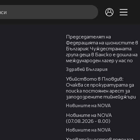
10:34
Председателят на
Федерацията на ционистите в
България: Чуждестранната
група деца в Банско е дошла на
международен лагер у нас по
Здравей България
01:33
Убийството в Пловдив:
Очаква се прокуратурата да
поиска постоянен арест за
заподозрените тийнейджъри
Новините на NOVA
05:52
Новините на NOVA
(07.08.2026 - 8.00)
Новините на NOVA
01:18
Хърватски остров предлага