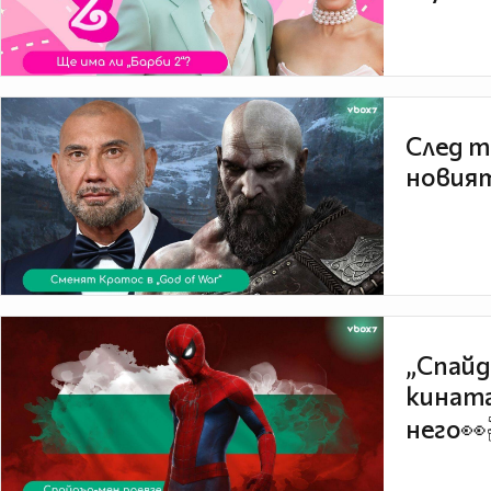
След т
новият
„Спайд
кината
него👀