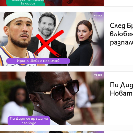
След Б
влюбен
разпал
Пи Дид
Новата