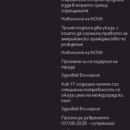
езда в морето срещу
горещините
Новините на NOVA
00:52
Тръмп подписа два указа, с
които да ограничи правото на
американско гражданство по
рождение
Новините на NOVA
12:02
Променя ли се пазарът на
труда
Здравей България
07:54
Как 17-годишно момче със
специални потребности се
оказа само на междуградски
път
Здравей България
01:46
Прогноза за времето
(07.08.2026 - сутрешна)