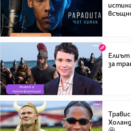
истина
всъщно
Елиът 
за тра
Травис
Холанд
🤩