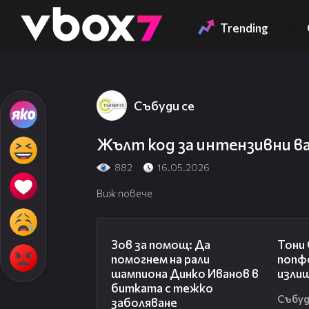
Member of
👾
Trending
Събуди се
Жълт код за интензивни в
882
16.05.2026
Виж повече
03:29
Зов за помощ: Да
Тони
помогнем на рали
попф
шампиона Динко Иванов в
изли
битката с тежко
Събуд
заболяване