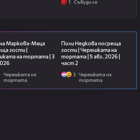
1
Събуди се
20:17
13:03
на Маркова-Маца
Поли Недкова посреща
ща гости |
гости | Черешката на
шката на тортата | 3
тортата | 5 авг. 2026 |
2026
част 2
4
Черешката на
3
Черешката на
тортата
тортата