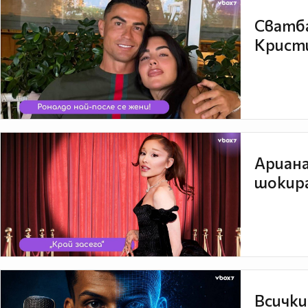
Сватба
Кристи
Ариана
шокира
Всички