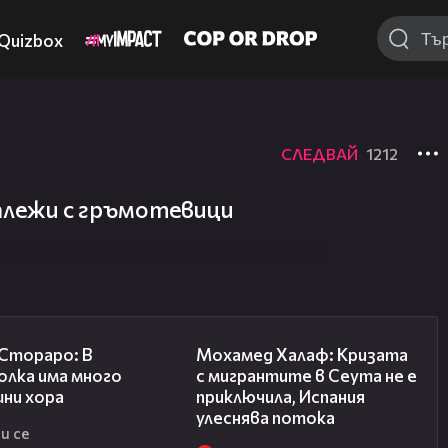
Quizbox
СЛЕДВАЙ
1212
алежи с гръмотевици
27:22
13:15
 Стораро: В
Мохамед Халаф: Кризата
олка има много
с мигрантите в Сеута не е
шни хора
приключила, Испания
улеснява потока
и се