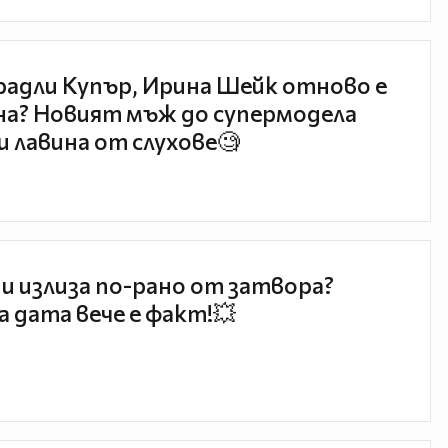
радли Купър, Ирина Шейк отново е
а? Новият мъж до супермодела
и лавина от слухове🧐
и излиза по-рано от затвора?
 дата вече е факт!💥