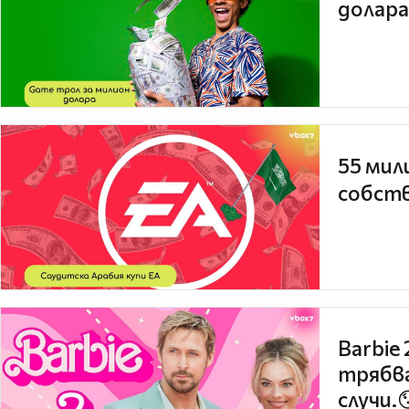
долара
55 мил
собств
Barbie
трябва
случи.