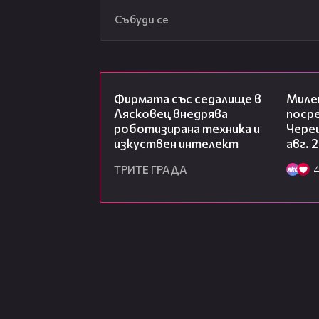
Събуди се
00:06
Фирмата със седалище в
Миле
Лясковец внедрява
посре
роботизирана техника и
Чере
изкуствен интелект
авг. 
ТРИТЕ ГРАДА