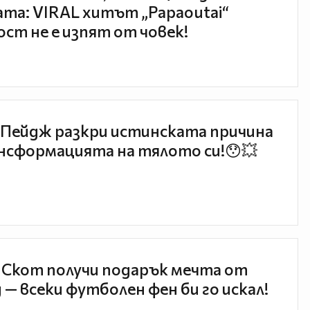
та: VIRAL хитът „Papaoutai“
ст не е изпят от човек!
Пейдж разкри истинската причина
нсформацията на тялото си!😯💥
 Скот получи подарък мечта от
 — всеки футболен фен би го искал!