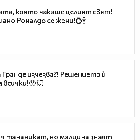
та, която чакаше целият свят!
ано Роналдо се жени!💍🍾
 Гранде изчезва?! Решението ѝ
 всички!😯💥
 я тананикат, но малцина знаят