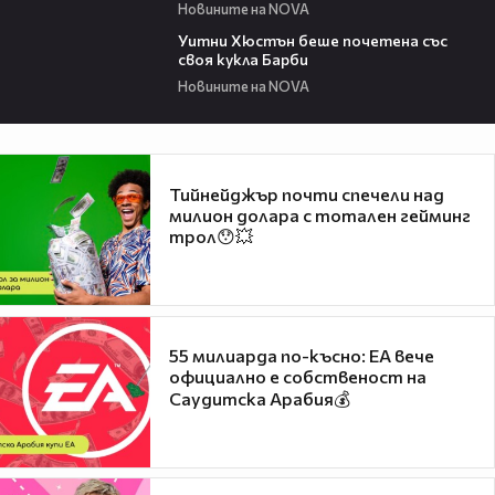
Новините на NOVA
02:05
Уитни Хюстън беше почетена със
своя кукла Барби
Новините на NOVA
Тийнейджър почти спечели над
милион долара с тотален гейминг
трол😯💥
55 милиарда по-късно: EA вече
официално е собственост на
Саудитска Арабия💰