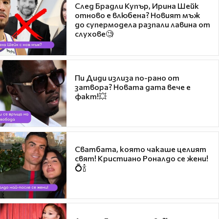
След Брадли Купър, Ирина Шейк
отново е влюбена? Новият мъж
до супермодела разпали лавина от
слухове🧐
Пи Диди излиза по-рано от
затвора? Новата дата вече е
факт!💥
Сватбата, която чакаше целият
свят! Кристиано Роналдо се жени!
💍🍾