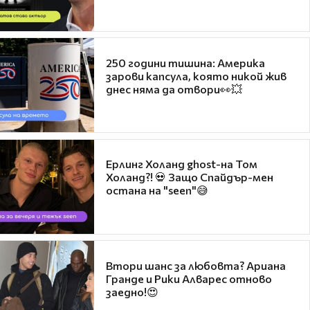
250 години тишина: Америка
зарови капсула, която никой жив
днес няма да отвори👀💥
Ерлинг Холанд ghost-на Том
Холанд?! 💀 Защо Спайдър-мен
остана на "seen"😅
Втори шанс за любовта? Ариана
Гранде и Рики Алварес отново
заедно!😍