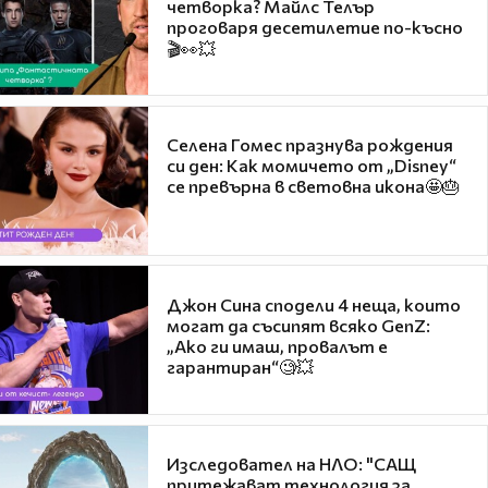
четворка? Майлс Телър
проговаря десетилетие по-късно
🎬👀💥
Селена Гомес празнува рождения
си ден: Как момичето от „Disney“
се превърна в световна икона🤩🎂
Джон Сина сподели 4 неща, които
могат да съсипят всяко GenZ:
„Ако ги имаш, провалът е
гарантиран“🧐💥
Изследовател на НЛО: "САЩ
притежават технология за