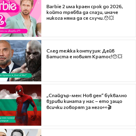
Barbie 2 има краен срок до 2026,
който трябва да спази, иначе
никога няма да се случи.😯💥
След тежка контузия: Дейв
Батиста е новият Кратос!😯💥
„Спайдър-мен: Нов ден“ буквално
взриви кината у нас – ето защо
всички говорят за него👀🎬