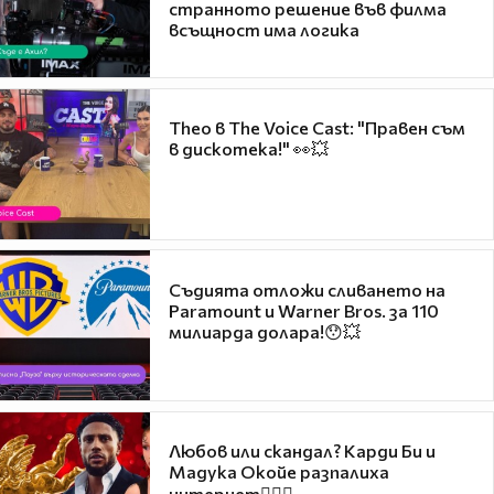
странното решение във филма
всъщност има логика
Theo в The Voice Cast: "Правен съм
в дискотека!" 👀💥
Съдията отложи сливането на
Paramount и Warner Bros. за 110
милиарда долара!😯💥
Любов или скандал? Карди Би и
Мадука Окойе разпалиха
интернет❤️‍🔥🔥