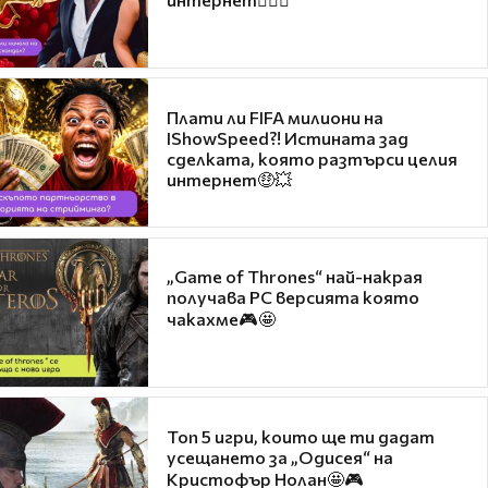
Плати ли FIFA милиони на
IShowSpeed?! Истината зад
сделката, която разтърси целия
интернет🤑💥
„Game of Thrones“ най-накрая
получава PC версията която
чакахме🎮🤩
Топ 5 игри, които ще ти дадат
усещането за „Одисея“ на
Кристофър Нолан🤩🎮