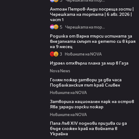
19:09
Антоан Петров-Анди посреща гости |
Черешката на тортата | 6 авг. 2026 |
част 1
5
Черешката на тортата
03:09
Родилка от Варна търси истината за
внезапната смърт на детето си в края
на 9 месец
3
Новините на NOVA
21:42
Израел отхвърли плана за мир в Газа
Nova News
00:36
Голям пожар затвори за два часа
Подбалканския път край Сливен
Новините на NOVA
00:50
Затвориха национален парк на остров
Ява заради горски пожар
Новините на NOVA
02:28
Папа Лъв XIV поднови призива си да
бъде сложен край на войната в
Украйна