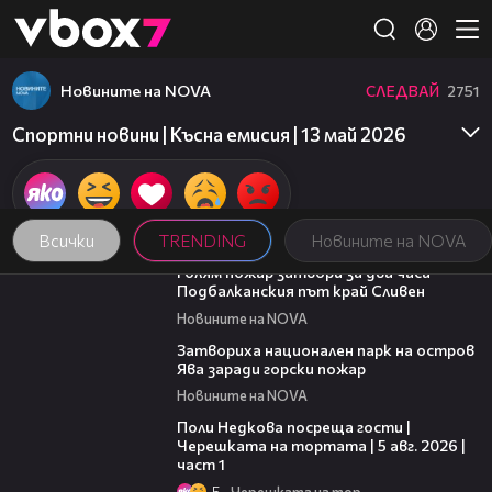
Member of
👾
Новините на NOVA
СЛЕДВАЙ
2751
Спортни новини | Късна емисия | 13 май 2026
Всички
TRENDING
Новините на NOVA
00:36
Голям пожар затвори за два часа
Подбалканския път край Сливен
Новините на NOVA
00:50
Затвориха национален парк на остров
Ява заради горски пожар
Новините на NOVA
19:25
Поли Недкова посреща гости |
Черешката на тортата | 5 авг. 2026 |
част 1
5
Черешката на тортата