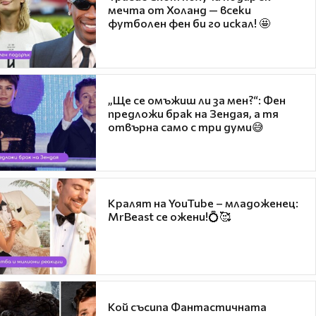
мечта от Холанд — всеки
футболен фен би го искал! 🤩
„Ще се омъжиш ли за мен?“: Фен
предложи брак на Зендая, а тя
отвърна само с три думи😅
Кралят на YouTube – младоженец:
MrBeast се ожени!💍🥰
Кой съсипа Фантастичната