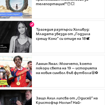
телепортация!"😯💥
Трагедия разтърси Холивуд:
Младата звезда от „Годзила
срещу Конг“ си отиде на 18🕊️
Ламин Ямал: Момчето, което
покори света на 19 — историята
на новия символ във футбола🤩⚽
Защо Ахил липсва от „Одисей“ на
Кристофър Нолън? Най-