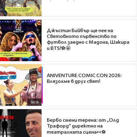
Джъстин Бийбър ще пее на
Световното първенство по
футбол заедно с Мадона, Шакира
и BTS!⚽🤩
ANIVENTURE COMIC CON 2026:
Влязохме в друг свят!
08:16
Бербо смени терена: от „Олд
Трафорд“ директно на
театралната сцена👀⚽