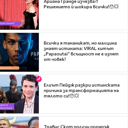
Ариана Гранде изчезва?!
Решението ѝ шокира всички!😯💥
Всички я тананикат, но малцина
знаят истината: VIRAL хитът
„Papaoutai“ всъщност не е изпят
от човек!
Елиът Пейдж разкри истинската
причина за трансформацията на
тялото си!😯💥
Травис Скот получи подарък