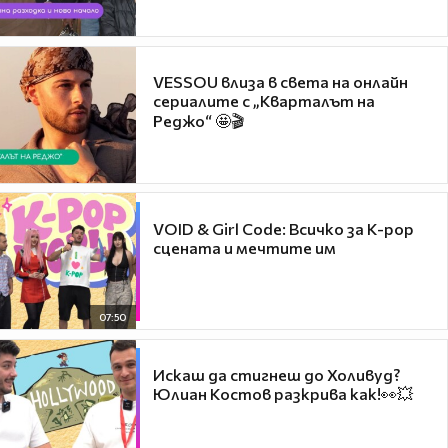
VESSOU влиза в света на онлайн
сериалите с „Кварталът на
Реджо“ 🤩🎬
VOID & Girl Code: Всичко за K-pop
сцената и мечтите им
07:50
Искаш да стигнеш до Холивуд?
Юлиан Костов разкрива как!👀💥