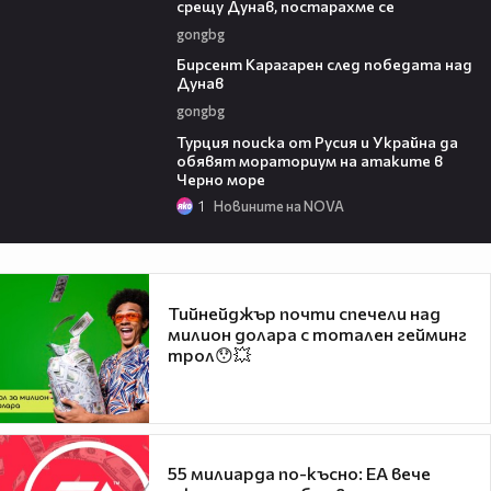
срещу Дунав, постарахме се
gongbg
02:39
Бирсент Карагарен след победата над
Дунав
gongbg
03:02
Турция поиска от Русия и Украйна да
обявят мораториум на атаките в
Черно море
1
Новините на NOVA
Тийнейджър почти спечели над
милион долара с тотален гейминг
трол😯💥
55 милиарда по-късно: EA вече