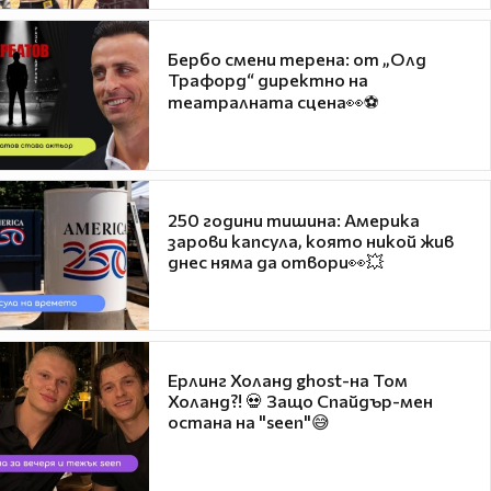
Бербо смени терена: от „Олд
Трафорд“ директно на
театралната сцена👀⚽
250 години тишина: Америка
зарови капсула, която никой жив
днес няма да отвори👀💥
Ерлинг Холанд ghost-на Том
Холанд?! 💀 Защо Спайдър-мен
остана на "seen"😅