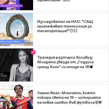
Изследовател на НЛО: "САЩ
притежават технология за
телепортация!"😯💥
Трагедия разтърси Холивуд:
Младата звезда от „Годзила
срещу Конг“ си отиде на 18🕊️
Ламин Ямал: Момчето, което
покори света на 19 — историята
на новия символ във футбола🤩⚽