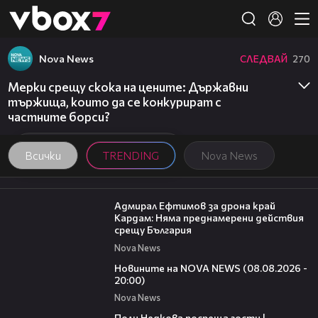
Member of
👾
Nova News
СЛЕДВАЙ
270
Мерки срещу скока на цените: Държавни
тържища, които да се конкурират с
частните борси?
Всички
TRENDING
Nova News
01:48
Адмирал Ефтимов за дрона край
Кардам: Няма преднамерени действия
срещу България
Nova News
22:47
Новините на NOVA NEWS (08.08.2026 -
20:00)
Nova News
19:25
Поли Недкова посреща гости |