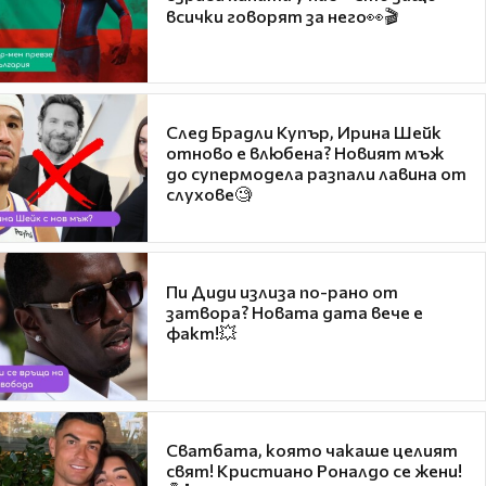
всички говорят за него👀🎬
След Брадли Купър, Ирина Шейк
отново е влюбена? Новият мъж
до супермодела разпали лавина от
слухове🧐
Пи Диди излиза по-рано от
затвора? Новата дата вече е
факт!💥
Сватбата, която чакаше целият
свят! Кристиано Роналдо се жени!