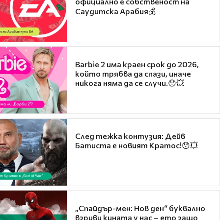
официално е собственост на
Саудитска Арабия💰
Barbie 2 има краен срок до 2026,
който трябва да спази, иначе
никога няма да се случи.😯💥
След тежка контузия: Дейв
Батиста е новият Кратос!😯💥
„Спайдър-мен: Нов ден“ буквално
взриви кината у нас – ето защо