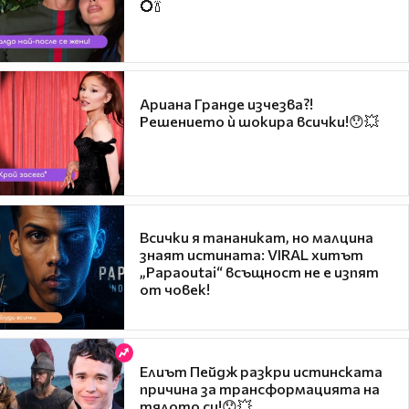
💍🍾
Ариана Гранде изчезва?!
Решението ѝ шокира всички!😯💥
Всички я тананикат, но малцина
знаят истината: VIRAL хитът
„Papaoutai“ всъщност не е изпят
от човек!
Елиът Пейдж разкри истинската
причина за трансформацията на
тялото си!😯💥