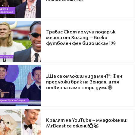
Травис Скот получи подарък
мечта от Холанд — всеки
футболен фен би го искал! 🤩
„Ще се омъжиш ли за мен?“: Фен
предложи брак на Зендая, а тя
отвърна само с три думи😅
Кралят на YouTube – младоженец:
MrBeast се ожени!💍🥰