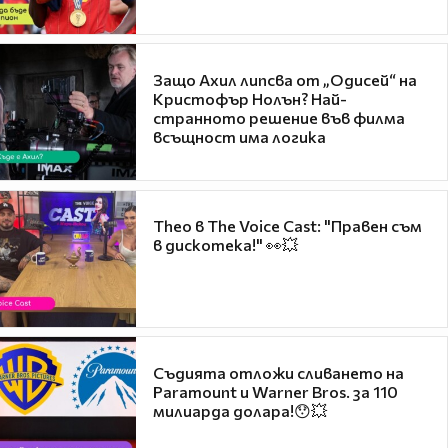
Защо Ахил липсва от „Одисей“ на
Кристофър Нолън? Най-
странното решение във филма
всъщност има логика
Theo в The Voice Cast: "Правен съм
в дискотека!" 👀💥
Съдията отложи сливането на
Paramount и Warner Bros. за 110
милиарда долара!😯💥