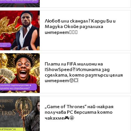
Любов или скандал? Карди Би и
Мадука Окойе разпалиха
интернет❤️‍🔥🔥
Плати ли FIFA милиони на
IShowSpeed?! Истината зад
сделката, която разтърси целия
интернет🤑💥
„Game of Thrones“ най-накрая
получава PC версията която
чакахме🎮🤩