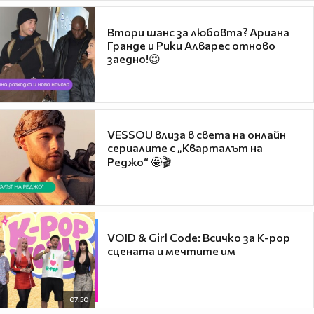
Втори шанс за любовта? Ариана
Гранде и Рики Алварес отново
заедно!😍
VESSOU влиза в света на онлайн
сериалите с „Кварталът на
Реджо“ 🤩🎬
VOID & Girl Code: Всичко за K-pop
сцената и мечтите им
07:50