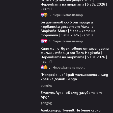
Черешката на тортата | 5 авг. 2026 |
част 1
5
Черешката на тортата
15:35
Безглутенов хляб от трици и
хърватски десерт от Милена
Маркова-Маца | Черешката на
тортата | 3 авг. 2026 | част 2
4
Черешката на тортата
15:39
Кино меню, вдъхновено от легендарни
филми и творци от Поли Недкова |
Черешката на тортата | 5 авг. 2026 |
част 1
3
Черешката на тортата
00:37
"Напрежение" край тъчлинията и след
края на Дунав - Арда
gongbg
03:53
Емануел Луканов след загубата от
Арда
gongbg
02:50
Александър Тунчев: Не беше лесно