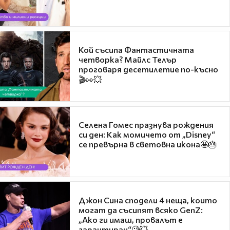
Кой съсипа Фантастичната
четворка? Майлс Телър
проговаря десетилетие по-късно
🎬👀💥
Селена Гомес празнува рождения
си ден: Как момичето от „Disney“
се превърна в световна икона🤩🎂
Джон Сина сподели 4 неща, които
могат да съсипят всяко GenZ:
„Ако ги имаш, провалът е
гарантиран“🧐💥