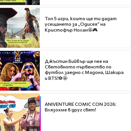
Топ 5 игри, които ще ти дадат
усещането за „Одисея“ на
Кристофър Нолан🤩🎮
Джъстин Бийбър ще пее на
Световното първенство по
футбол заедно с Мадона, Шакира
и BTS!⚽🤩
ANIVENTURE COMIC CON 2026:
Влязохме в друг свят!
08:16