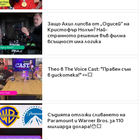
Защо Ахил липсва от „Одисей“ на
Кристофър Нолън? Най-
странното решение във филма
всъщност има логика
Theo в The Voice Cast: "Правен съм
в дискотека!" 👀💥
Съдията отложи сливането на
Paramount и Warner Bros. за 110
милиарда долара!😯💥