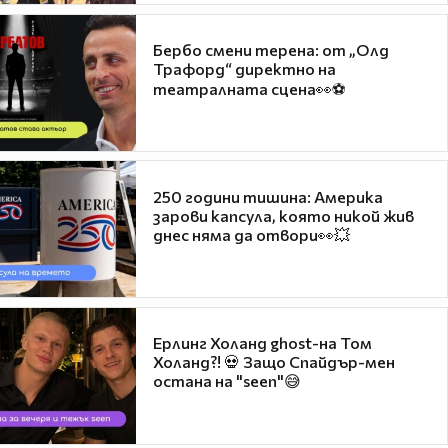
Бербо смени терена: от „Олд
Трафорд“ директно на
театралната сцена👀⚽
250 години тишина: Америка
зарови капсула, която никой жив
днес няма да отвори👀💥
Ерлинг Холанд ghost-на Том
Холанд?! 💀 Защо Спайдър-мен
остана на "seen"😅