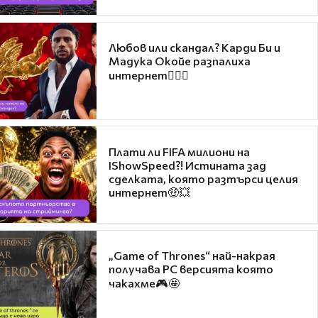
Любов или скандал? Карди Би и
Мадука Окойе разпалиха
интернет❤️‍🔥🔥
Плати ли FIFA милиони на
IShowSpeed?! Истината зад
сделката, която разтърси целия
интернет🤑💥
„Game of Thrones“ най-накрая
получава PC версията която
чакахме🎮🤩