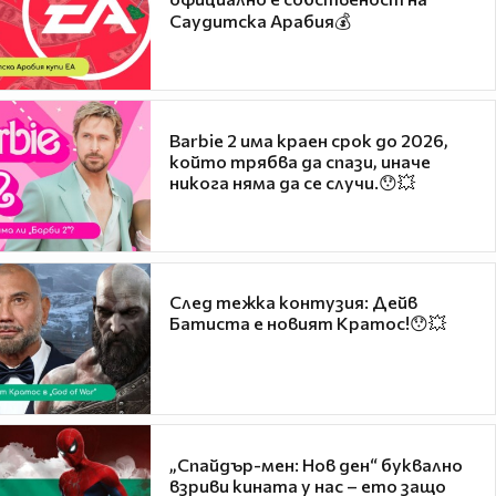
Саудитска Арабия💰
Barbie 2 има краен срок до 2026,
който трябва да спази, иначе
никога няма да се случи.😯💥
След тежка контузия: Дейв
Батиста е новият Кратос!😯💥
„Спайдър-мен: Нов ден“ буквално
взриви кината у нас – ето защо