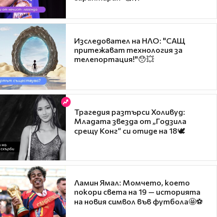
Изследовател на НЛО: "САЩ
притежават технология за
телепортация!"😯💥
Трагедия разтърси Холивуд:
Младата звезда от „Годзила
срещу Конг“ си отиде на 18🕊️
Ламин Ямал: Момчето, което
покори света на 19 — историята
на новия символ във футбола🤩⚽