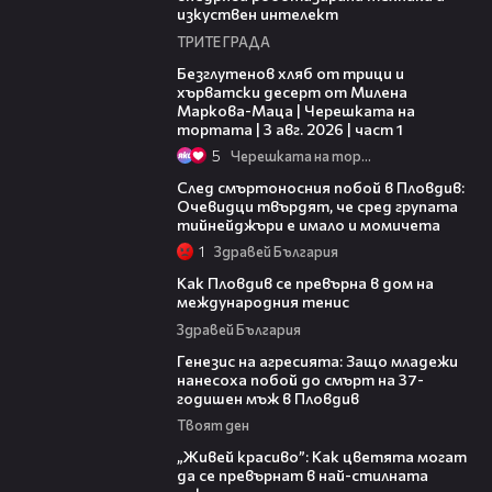
изкуствен интелект
ТРИТЕ ГРАДА
16:02
Безглутенов хляб от трици и
хърватски десерт от Милена
Маркова-Маца | Черешката на
тортата | 3 авг. 2026 | част 1
5
Черешката на тортата
09:32
След смъртоносния побой в Пловдив:
Очевидци твърдят, че сред групата
тийнейджъри е имало и момичета
1
Здравей България
03:09
Как Пловдив се превърна в дом на
международния тенис
Здравей България
13:28
Генезис на агресията: Защо младежи
нанесоха побой до смърт на 37-
годишен мъж в Пловдив
Твоят ден
04:11
„Живей красиво”: Как цветята могат
да се превърнат в най-стилната