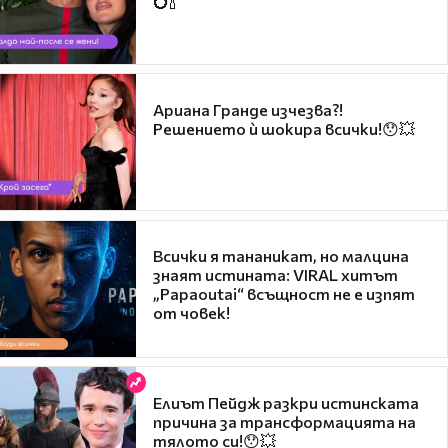
💍🍾
Ариана Гранде изчезва?!
Решението ѝ шокира всички!😯💥
Всички я тананикат, но малцина
знаят истината: VIRAL хитът
„Papaoutai“ всъщност не е изпят
от човек!
Елиът Пейдж разкри истинската
причина за трансформацията на
тялото си!😯💥