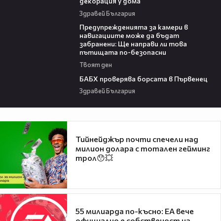
декорация у дома
Здравей България
15:40
Предупрежденията за камери в
навигациите може да бъдат
забранени: Ще направи ли това
пътищата по-безопасни
Твоят ден
03:57
БАБХ проверява борсата в Първенец
Здравей България
Тийнейджър почти спечели над
милион долара с тотален гейминг
трол😯💥
55 милиарда по-късно: EA вече
официално е собственост на