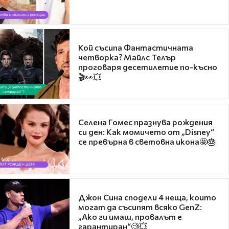
Кой съсипа Фантастичната
четворка? Майлс Телър
проговаря десетилетие по-късно
🎬👀💥
Селена Гомес празнува рождения
си ден: Как момичето от „Disney“
се превърна в световна икона🤩🎂
Джон Сина сподели 4 неща, които
могат да съсипят всяко GenZ:
„Ако ги имаш, провалът е
гарантиран“🧐💥