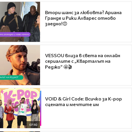
Втори шанс за любовта? Ариана
Гранде и Рики Алварес отново
заедно!😍
VESSOU влиза в света на онлайн
сериалите с „Кварталът на
Реджо“ 🤩🎬
VOID & Girl Code: Всичко за K-pop
сцената и мечтите им
07:50