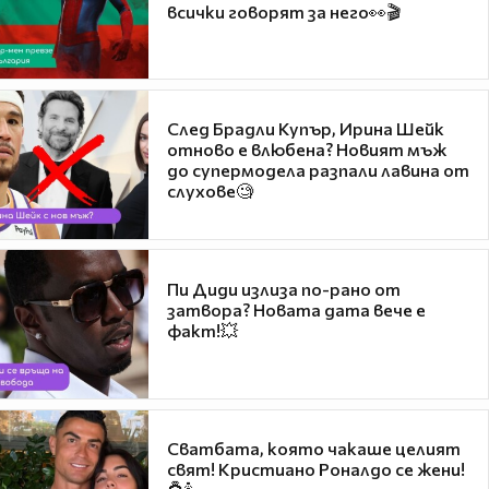
всички говорят за него👀🎬
След Брадли Купър, Ирина Шейк
отново е влюбена? Новият мъж
до супермодела разпали лавина от
слухове🧐
Пи Диди излиза по-рано от
затвора? Новата дата вече е
факт!💥
Сватбата, която чакаше целият
свят! Кристиано Роналдо се жени!