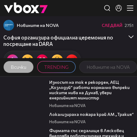
Member of
👾
Новините на NOVA
СЛЕДВАЙ
2751
София организира официална церемония по
посрещане на DARA
Всички
TRENDING
Новините на NOVA
00:59
Износът на ток е рекорден, АЕЦ
„Козлодуй“ работи нормално въпреки
ниските нива на Дунав, увери
енергийният министър
Новините на NOVA
03:03
Локализираха пожара край АМ „Тракия“
Новините на NOVA
00:06
Фирмата със седалище в Лясковец
внедрява роботизирана техника и