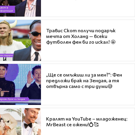
Травис Скот получи подарък
мечта от Холанд — всеки
футболен фен би го искал! 🤩
„Ще се омъжиш ли за мен?“: Фен
предложи брак на Зендая, а тя
отвърна само с три думи😅
Кралят на YouTube – младоженец:
MrBeast се ожени!💍🥰