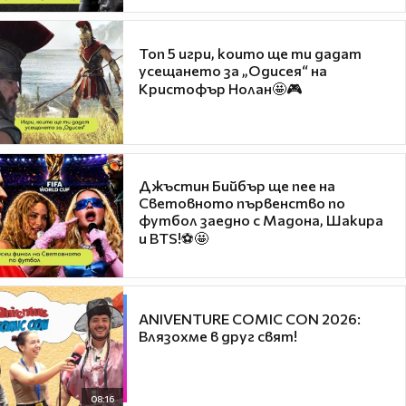
Топ 5 игри, които ще ти дадат
усещането за „Одисея“ на
Кристофър Нолан🤩🎮
Джъстин Бийбър ще пее на
Световното първенство по
футбол заедно с Мадона, Шакира
и BTS!⚽🤩
ANIVENTURE COMIC CON 2026:
Влязохме в друг свят!
08:16