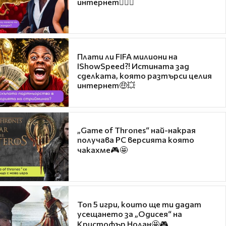
интернет❤️‍🔥🔥
Плати ли FIFA милиони на
IShowSpeed?! Истината зад
сделката, която разтърси целия
интернет🤑💥
„Game of Thrones“ най-накрая
получава PC версията която
чакахме🎮🤩
Топ 5 игри, които ще ти дадат
усещането за „Одисея“ на
Кристофър Нолан🤩🎮