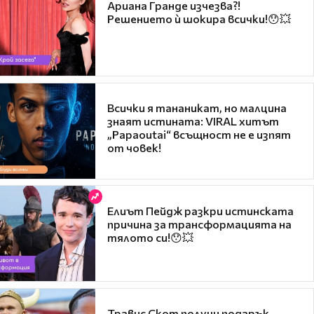
Ариана Гранде изчезва?!
Решението ѝ шокира всички!😯💥
Всички я тананикат, но малцина
знаят истината: VIRAL хитът
„Papaoutai“ всъщност не е изпят
от човек!
Елиът Пейдж разкри истинската
причина за трансформацията на
тялото си!😯💥
Травис Скот получи подарък