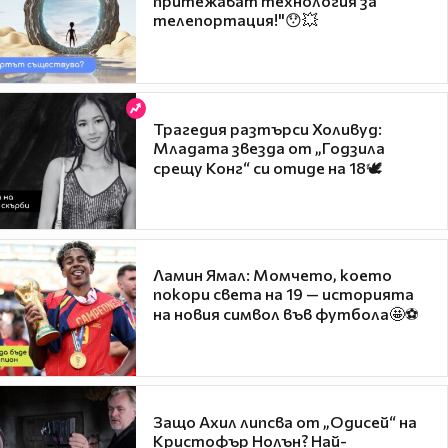
притежават технология за
телепортация!"😯💥
Трагедия разтърси Холивуд:
Младата звезда от „Годзила
срещу Конг“ си отиде на 18🕊️
Ламин Ямал: Момчето, което
покори света на 19 — историята
на новия символ във футбола🤩⚽
Защо Ахил липсва от „Одисей“ на
Кристофър Нолън? Най-