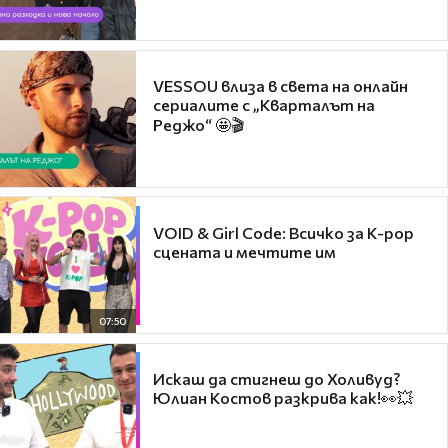
VESSOU влиза в света на онлайн
сериалите с „Кварталът на
Реджо“ 🤩🎬
VOID & Girl Code: Всичко за K-pop
сцената и мечтите им
07:50
Искаш да стигнеш до Холивуд?
Юлиан Костов разкрива как!👀💥