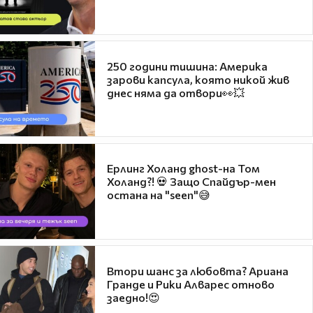
250 години тишина: Америка
зарови капсула, която никой жив
днес няма да отвори👀💥
Ерлинг Холанд ghost-на Том
Холанд?! 💀 Защо Спайдър-мен
остана на "seen"😅
Втори шанс за любовта? Ариана
Гранде и Рики Алварес отново
заедно!😍