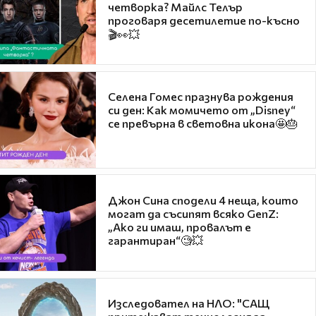
четворка? Майлс Телър
проговаря десетилетие по-късно
🎬👀💥
Селена Гомес празнува рождения
си ден: Как момичето от „Disney“
се превърна в световна икона🤩🎂
Джон Сина сподели 4 неща, които
могат да съсипят всяко GenZ:
„Ако ги имаш, провалът е
гарантиран“🧐💥
Изследовател на НЛО: "САЩ