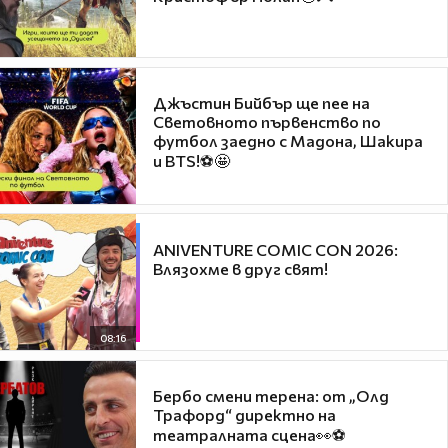
Джъстин Бийбър ще пее на
Световното първенство по
футбол заедно с Мадона, Шакира
и BTS!⚽🤩
ANIVENTURE COMIC CON 2026:
Влязохме в друг свят!
08:16
Бербо смени терена: от „Олд
Трафорд“ директно на
театралната сцена👀⚽