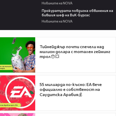
Новините на NOVA
00:32
Прокуратурата повдигна обвинения на
бившия шеф на ВиК-Бургас
Новините на NOVA
Тийнейджър почти спечели над
милион долара с тотален гейминг
трол😯💥
55 милиарда по-късно: EA вече
официално е собственост на
Саудитска Арабия💰