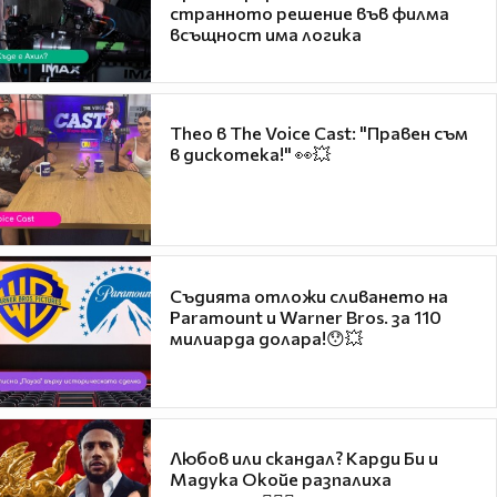
странното решение във филма
всъщност има логика
Theo в The Voice Cast: "Правен съм
в дискотека!" 👀💥
Съдията отложи сливането на
Paramount и Warner Bros. за 110
милиарда долара!😯💥
Любов или скандал? Карди Би и
Мадука Окойе разпалиха