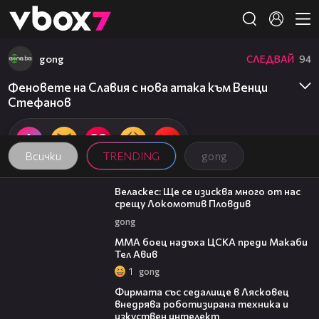
Member of
👾
gong
СЛЕДВАЙ
94
Феновете на Славия с нова атака към Венци
Стефанов
Всички
TRENDING
gong
10:15
Веласкес: Ще се изисква много от нас
срещу Локомотив Пловдив
gong
00:59
ММА боец надъха ЦСКА преди Макаби
Тел Авив
1
gong
00:06
Фирмата със седалище в Лясковец
внедрява роботизирана техника и
изкуствен интелект