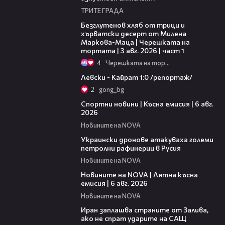
ТРИТЕ ГРАДА
16:02
Безглутенов хляб от трици и
хърватски десерт от Милена
Маркова-Маца | Черешката на
тортата | 3 авг. 2026 | част 1
4
Черешката на тортата
05:57
Левски - Кайрат 1:0 /репортаж/
2
gong_bg
04:51
Спортни новини | Късна емисия | 6 авг.
2026
Новините на NOVA
00:41
Украински дронове атакуваха големи
петролни рафинерии в Русия
Новините на NOVA
20:26
Новините на NOVA | Лятна късна
емисия | 6 авг. 2026
Новините на NOVA
00:41
Иран заплашва страните от Залива,
ако не спрат ударите на САЩ