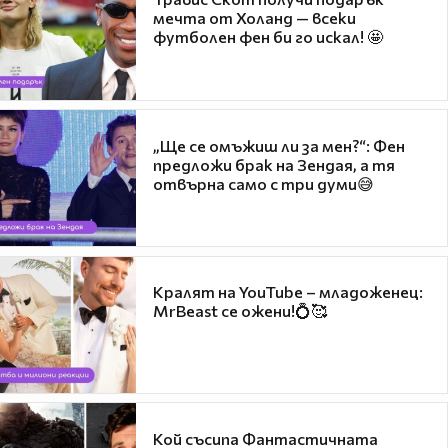
мечта от Холанд — всеки
футболен фен би го искал! 🤩
„Ще се омъжиш ли за мен?“: Фен
предложи брак на Зендая, а тя
отвърна само с три думи😅
Кралят на YouTube – младоженец:
MrBeast се ожени!💍🥰
Кой съсипа Фантастичната