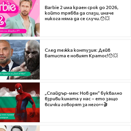
Barbie 2 има краен срок до 2026,
който трябва да спази, иначе
никога няма да се случи.😯💥
След тежка контузия: Дейв
Батиста е новият Кратос!😯💥
„Спайдър-мен: Нов ден“ буквално
взриви кината у нас – ето защо
всички говорят за него👀🎬