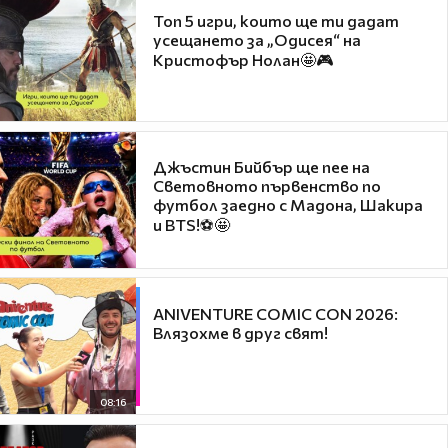
Топ 5 игри, които ще ти дадат
усещането за „Одисея“ на
Кристофър Нолан🤩🎮
Джъстин Бийбър ще пее на
Световното първенство по
футбол заедно с Мадона, Шакира
и BTS!⚽🤩
ANIVENTURE COMIC CON 2026:
Влязохме в друг свят!
08:16