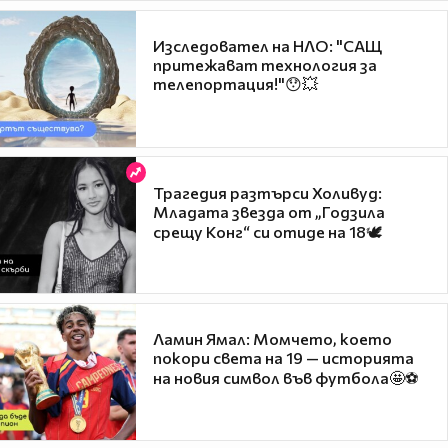
Изследовател на НЛО: "САЩ
притежават технология за
телепортация!"😯💥
Трагедия разтърси Холивуд:
Младата звезда от „Годзила
срещу Конг“ си отиде на 18🕊️
Ламин Ямал: Момчето, което
покори света на 19 — историята
на новия символ във футбола🤩⚽