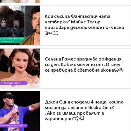
Кой съсипа Фантастичната
четворка? Майлс Телър
проговаря десетилетие по-късно
🎬👀💥
Селена Гомес празнува рождения
си ден: Как момичето от „Disney“
се превърна в световна икона🤩🎂
Джон Сина сподели 4 неща, които
могат да съсипят всяко GenZ:
„Ако ги имаш, провалът е
гарантиран“🧐💥