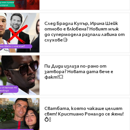
След Брадли Купър, Ирина Шейк
отново е влюбена? Новият мъж
до супермодела разпали лавина от
слухове🧐
Пи Диди излиза по-рано от
затвора? Новата дата вече е
факт!💥
Сватбата, която чакаше целият
свят! Кристиано Роналдо се жени!
💍🍾