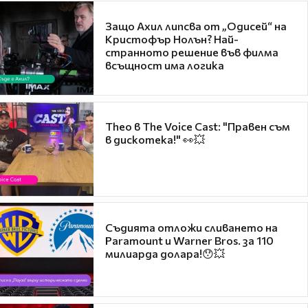
Защо Ахил липсва от „Одисей“ на
Кристофър Нолън? Най-
странното решение във филма
всъщност има логика
Theo в The Voice Cast: "Правен съм
в дискотека!" 👀💥
Съдията отложи сливането на
Paramount и Warner Bros. за 110
милиарда долара!😯💥