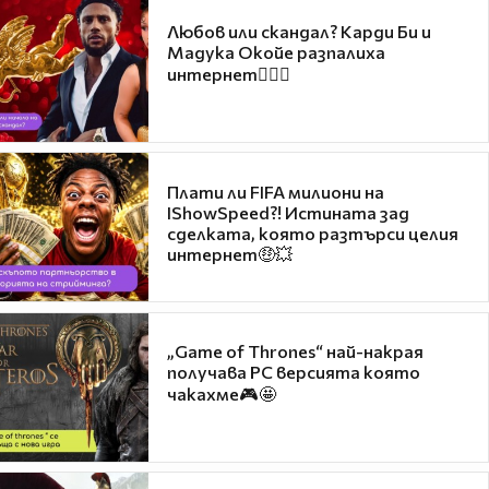
Любов или скандал? Карди Би и
Мадука Окойе разпалиха
интернет❤️‍🔥🔥
Плати ли FIFA милиони на
IShowSpeed?! Истината зад
сделката, която разтърси целия
интернет🤑💥
„Game of Thrones“ най-накрая
получава PC версията която
чакахме🎮🤩