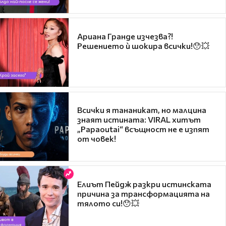
Ариана Гранде изчезва?!
Решението ѝ шокира всички!😯💥
Всички я тананикат, но малцина
знаят истината: VIRAL хитът
„Papaoutai“ всъщност не е изпят
от човек!
Елиът Пейдж разкри истинската
причина за трансформацията на
тялото си!😯💥