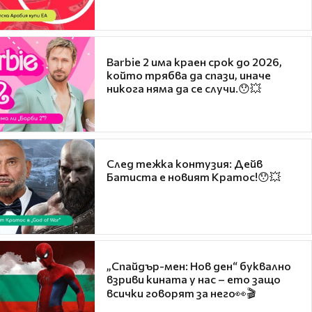
Barbie 2 има краен срок до 2026,
който трябва да спази, иначе
никога няма да се случи.😯💥
След тежка контузия: Дейв
Батиста е новият Кратос!😯💥
„Спайдър-мен: Нов ден“ буквално
взриви кината у нас – ето защо
всички говорят за него👀🎬