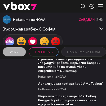
Member of
👾
Новините на NOVA
СЛЕДВАЙ
2751
Въоръжен грабеж в София
Всички
TRENDING
Новините на NOVA
00:59
Износът на ток е рекорден, АЕЦ
„Козлодуй“ работи нормално въпреки
ниските нива на Дунав, увери
енергийният министър
Новините на NOVA
03:03
Локализираха пожара край АМ „Тракия“
Новините на NOVA
00:06
Фирмата със седалище в Лясковец
внедрява роботизирана техника и
изкуствен интелект