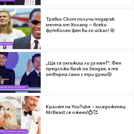
Травис Скот получи подарък
мечта от Холанд — всеки
футболен фен би го искал! 🤩
„Ще се омъжиш ли за мен?“: Фен
предложи брак на Зендая, а тя
отвърна само с три думи😅
Кралят на YouTube – младоженец:
MrBeast се ожени!💍🥰