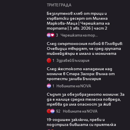
ТРИТЕ ГРАДА
15:35
Безглутенов хляб от трици и
хърватски десерт от Милена
Маркова-Маца | Черешката на
тортата | 3 авг. 2026 | част 2
3
Черешката на тортата
09:32
След смъртоносния побой в Пловдив:
Очевидци твърдят, че сред групата
тийнейджъри е имало и момичета
1
Здравей България
00:51
След жестокото нападение над
момиче в Стара Загора: Вълна от
протести залива България
1
Новините на NOVA
14:28
Съдът за обезобразеното момиче: За
да е налице средна телесна повреда,
трябва да има опасност за жив
92
Новините на NOVA
00:54
19-годишен заключи, преби и
подстрига бившата си приятелка