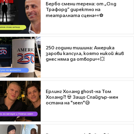
Бербо смени терена: от „Олд
Трафорд“ директно на
театралната сцена👀⚽
250 години тишина: Америка
зарови капсула, която никой жив
днес няма да отвори👀💥
Ерлинг Холанд ghost-на Том
Холанд?! 💀 Защо Спайдър-мен
остана на "seen"😅