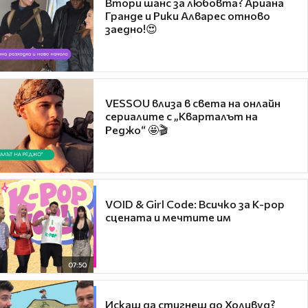
Втори шанс за любовта? Ариана
Гранде и Рики Алварес отново
заедно!😍
VESSOU влиза в света на онлайн
сериалите с „Кварталът на
Реджо“ 🤩🎬
VOID & Girl Code: Всичко за K-pop
сцената и мечтите им
07:50
Искаш да стигнеш до Холивуд?