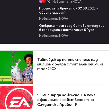
10
Новините на NOVA
02:29
Прогноза за времето (07.08.2023 -
обедна емисия)
Новините на NOVA
00:20
Откриха труп сред битови отпадъци
в сепарираща инсталация в Русе
Новините на NOVA
Тийнейджър почти спечели над
милион долара с тотален гейминг
трол😯💥
55 милиарда по-късно: EA вече
официално е собственост на
Саудитска Арабия💰