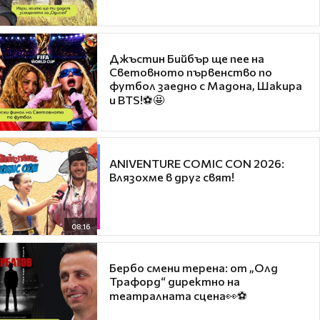
Джъстин Бийбър ще пее на
Световното първенство по
футбол заедно с Мадона, Шакира
и BTS!⚽🤩
ANIVENTURE COMIC CON 2026:
Влязохме в друг свят!
08:16
Бербо смени терена: от „Олд
Трафорд“ директно на
театралната сцена👀⚽