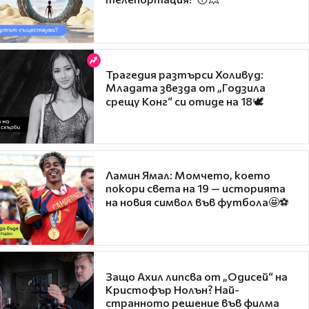
Трагедия разтърси Холивуд:
Младата звезда от „Годзила
срещу Конг“ си отиде на 18🕊️
Ламин Ямал: Момчето, което
покори света на 19 — историята
на новия символ във футбола🤩⚽
Защо Ахил липсва от „Одисей“ на
Кристофър Нолън? Най-
странното решение във филма