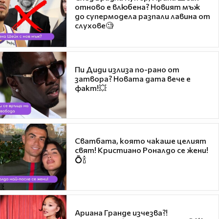
отново е влюбена? Новият мъж
до супермодела разпали лавина от
слухове🧐
Пи Диди излиза по-рано от
затвора? Новата дата вече е
факт!💥
Сватбата, която чакаше целият
свят! Кристиано Роналдо се жени!
💍🍾
Ариана Гранде изчезва?!