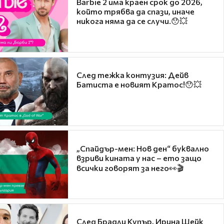
Barbie 2 има краен срок до 2026,
който трябва да спази, иначе
никога няма да се случи.😯💥
След тежка контузия: Дейв
Батиста е новият Кратос!😯💥
„Спайдър-мен: Нов ден“ буквално
взриви кината у нас – ето защо
всички говорят за него👀🎬
След Брадли Купър, Ирина Шейк