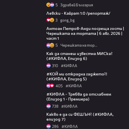
5
Здравей България
05:57
Левски - Кайрат 1:0 /репортаж/
3
gong_bg
19:09
Антоан Петров-Анди посреща гости |
Черешката на тортата | 6 авг. 2026 |
част 1
5
Черешката на тортата
06:54
Как да станеш известна МИСка?
(#КИФЛА, Епизод 6)
310
#КИФЛА
06:27
#КОЙ ми открадна гаджето?!
(#КИФЛА, Епизод 5)
405
#КИФЛА
05:13
#КИФЛА - Трябва да отслабнем
(Епизод 1 - Премиера)
738
#КИФЛА
04:44
Какво е да си ФЕШЪН? (#КИФЛА,
епизод 7)
286
#КИФЛА
05:50