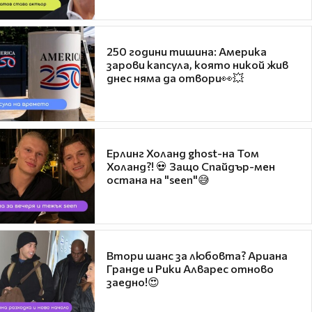
250 години тишина: Америка
зарови капсула, която никой жив
днес няма да отвори👀💥
Ерлинг Холанд ghost-на Том
Холанд?! 💀 Защо Спайдър-мен
остана на "seen"😅
Втори шанс за любовта? Ариана
Гранде и Рики Алварес отново
заедно!😍