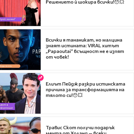
Решението ѝ шокира всички!😯💥
Всички я тананикат, но малцина
знаят истината: VIRAL хитът
„Papaoutai“ всъщност не е изпят
от човек!
Елиът Пейдж разкри истинската
причина за трансформацията на
тялото си!😯💥
Травис Скот получи подарък
мечта от Холанд — всеки