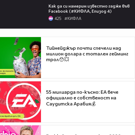
Как да си намерим известно гадже във
Facebook (#КИФЛА, Епизод 4)
425
#КИФЛА
Тийнейджър почти спечели над
милион долара с тотален гейминг
трол😯💥
55 милиарда по-късно: EA вече
официално е собственост на
Саудитска Арабия💰