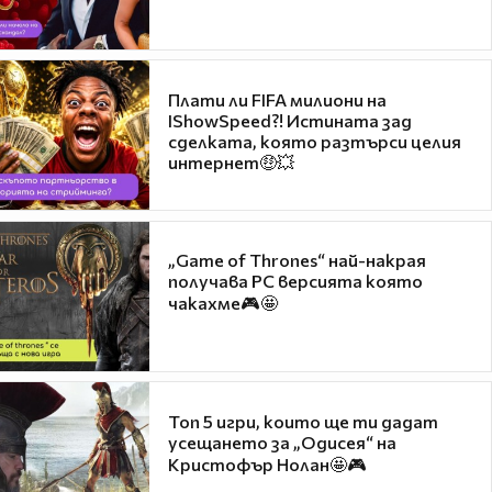
Плати ли FIFA милиони на
IShowSpeed?! Истината зад
сделката, която разтърси целия
интернет🤑💥
„Game of Thrones“ най-накрая
получава PC версията която
чакахме🎮🤩
Топ 5 игри, които ще ти дадат
усещането за „Одисея“ на
Кристофър Нолан🤩🎮