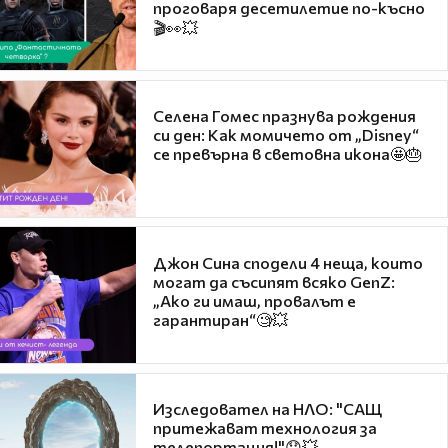
проговаря десетилетие по-късно
🎬👀💥
Селена Гомес празнува рождения
си ден: Как момичето от „Disney“
се превърна в световна икона🤩🎂
Джон Сина сподели 4 неща, които
могат да съсипят всяко GenZ:
„Ако ги имаш, провалът е
гарантиран“🧐💥
Изследовател на НЛО: "САЩ
притежават технология за
телепортация!"😯💥