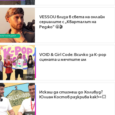
VESSOU влиза в света на онлайн
сериалите с „Кварталът на
Реджо“ 🤩🎬
VOID & Girl Code: Всичко за K-pop
сцената и мечтите им
07:50
Искаш да стигнеш до Холивуд?
Юлиан Костов разкрива как!👀💥
15:15