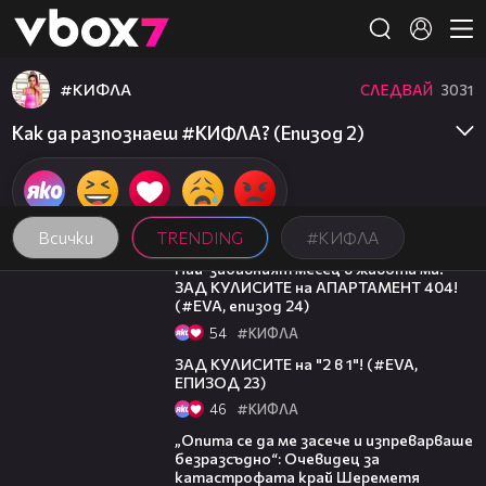
Member of
👾
#КИФЛА
СЛЕДВАЙ
3031
Как да разпознаеш #КИФЛА? (Епизод 2)
Всички
TRENDING
#КИФЛА
12:08
Най-забавният месец в живота ми!
ЗАД КУЛИСИТЕ на АПАРТАМЕНТ 404!
(#EVA, епизод 24)
54
#КИФЛА
06:59
ЗАД КУЛИСИТЕ на "2 в 1"! (#EVA,
ЕПИЗОД 23)
46
#КИФЛА
06:38
„Опита се да ме засече и изпреварваше
безразсъдно“: Очевидец за
катастрофата край Шереметя