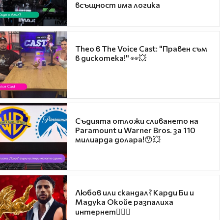
всъщност има логика
Theo в The Voice Cast: "Правен съм
в дискотека!" 👀💥
Съдията отложи сливането на
Paramount и Warner Bros. за 110
милиарда долара!😯💥
Любов или скандал? Карди Би и
Мадука Окойе разпалиха
интернет❤️‍🔥🔥