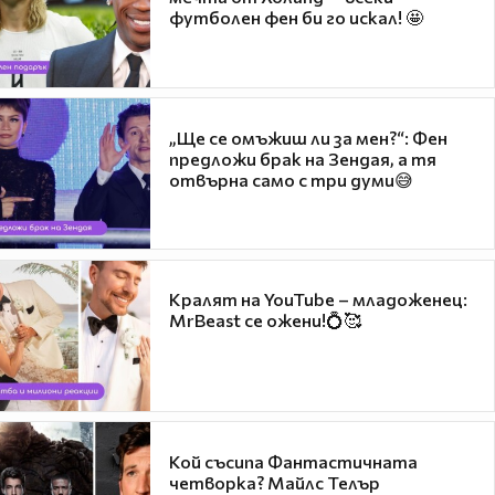
футболен фен би го искал! 🤩
„Ще се омъжиш ли за мен?“: Фен
предложи брак на Зендая, а тя
отвърна само с три думи😅
Кралят на YouTube – младоженец:
MrBeast се ожени!💍🥰
Кой съсипа Фантастичната
четворка? Майлс Телър