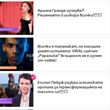
Ариана Гранде изчезва?!
Решението ѝ шокира всички!😯💥
Всички я тананикат, но малцина
знаят истината: VIRAL хитът
„Papaoutai“ всъщност не е изпят
от човек!
Елиът Пейдж разкри истинската
причина за трансформацията на
тялото си!😯💥