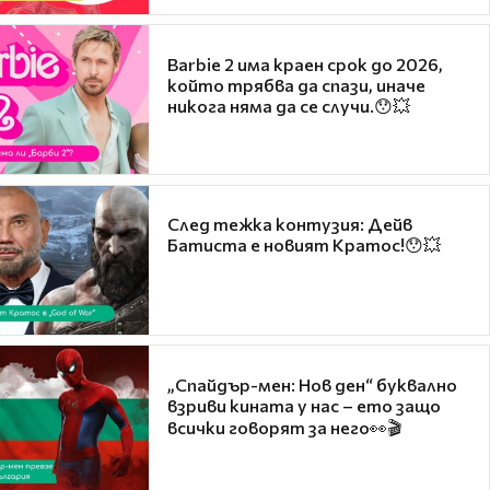
Barbie 2 има краен срок до 2026,
който трябва да спази, иначе
никога няма да се случи.😯💥
След тежка контузия: Дейв
Батиста е новият Кратос!😯💥
„Спайдър-мен: Нов ден“ буквално
взриви кината у нас – ето защо
всички говорят за него👀🎬