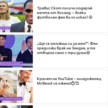
Травис Скот получи подарък
мечта от Холанд — всеки
футболен фен би го искал! 🤩
„Ще се омъжиш ли за мен?“: Фен
предложи брак на Зендая, а тя
отвърна само с три думи😅
Кралят на YouTube – младоженец:
MrBeast се ожени!💍🥰