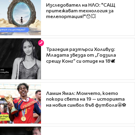
Изследовател на НЛО: "САЩ
притежават технология за
телепортация!"😯💥
Трагедия разтърси Холивуд:
Младата звезда от „Годзила
срещу Конг“ си отиде на 18🕊️
Ламин Ямал: Момчето, което
покори света на 19 — историята
на новия символ във футбола🤩⚽