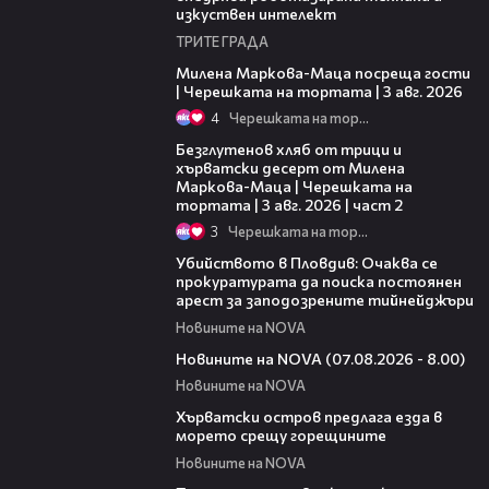
изкуствен интелект
ТРИТЕ ГРАДА
20:17
Милена Маркова-Маца посреща гости
| Черешката на тортата | 3 авг. 2026
4
Черешката на тортата
15:35
Безглутенов хляб от трици и
хърватски десерт от Милена
Маркова-Маца | Черешката на
тортата | 3 авг. 2026 | част 2
3
Черешката на тортата
01:33
Убийството в Пловдив: Очаква се
прокуратурата да поиска постоянен
арест за заподозрените тийнейджъри
Новините на NOVA
05:52
Новините на NOVA (07.08.2026 - 8.00)
Новините на NOVA
01:18
Хърватски остров предлага езда в
морето срещу горещините
Новините на NOVA
00:52