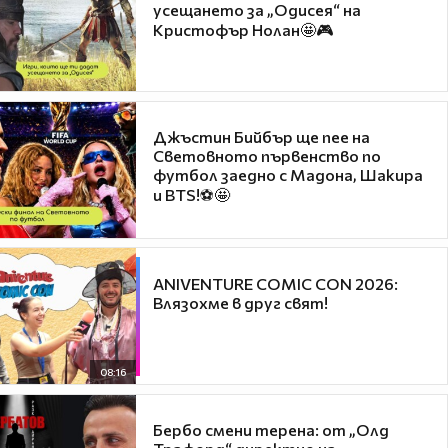
усещането за „Одисея“ на
Кристофър Нолан🤩🎮
Джъстин Бийбър ще пее на
Световното първенство по
футбол заедно с Мадона, Шакира
и BTS!⚽🤩
ANIVENTURE COMIC CON 2026:
Влязохме в друг свят!
08:16
Бербо смени терена: от „Олд