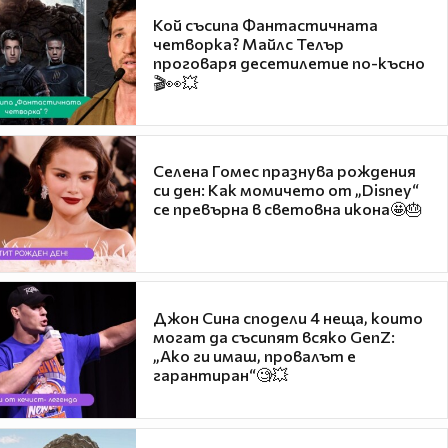
Кой съсипа Фантастичната
четворка? Майлс Телър
проговаря десетилетие по-късно
🎬👀💥
Селена Гомес празнува рождения
си ден: Как момичето от „Disney“
се превърна в световна икона🤩🎂
Джон Сина сподели 4 неща, които
могат да съсипят всяко GenZ:
„Ако ги имаш, провалът е
гарантиран“🧐💥