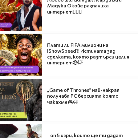
Мадука Окойе разпалиха
интернет❤️‍🔥🔥
Плати ли FIFA милиони на
IShowSpeed?! Истината зад
сделката, която разтърси целия
интернет🤑💥
„Game of Thrones“ най-накрая
получава PC версията която
чакахме🎮🤩
Топ 5 игри, които ще ти дадат