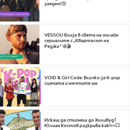
заедно!😍
VESSOU влиза в света на онлайн
сериалите с „Кварталът на
Реджо“ 🤩🎬
VOID & Girl Code: Всичко за K-pop
сцената и мечтите им
07:50
Искаш да стигнеш до Холивуд?
Юлиан Костов разкрива как!👀💥