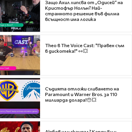
Защо Ахил липсва от „Одисей“ на
Кристофър Нолън? Най-
странното решение във филма
всъщност има логика
Theo в The Voice Cast: "Правен съм
в дискотека!" 👀💥
Съдията отложи сливането на
Paramount и Warner Bros. за 110
милиарда долара!😯💥
Любов или скандал? Карди Би и