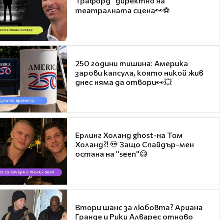
Трафорд“ директно на
театралната сцена👀⚽
250 години тишина: Америка
зарови капсула, която никой жив
днес няма да отвори👀💥
Ерлинг Холанд ghost-на Том
Холанд?! 💀 Защо Спайдър-мен
остана на "seen"😅
Втори шанс за любовта? Ариана
Гранде и Рики Алварес отново