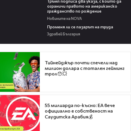
Тръмп подписа два указа, с които да
ограничи правото на американско
гражданство по рождение
Новините на NOVA
12:02
Променя ли се пазарът на труда
Здравей България
Тийнейджър почти спечели над
милион долара с тотален гейминг
трол😯💥
55 милиарда по-късно: EA вече
официално е собственост на
Саудитска Арабия💰