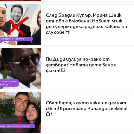
След Брадли Купър, Ирина Шейк
отново е влюбена? Новият мъж
до супермодела разпали лавина от
слухове🧐
Пи Диди излиза по-рано от
затвора? Новата дата вече е
факт!💥
Сватбата, която чакаше целият
свят! Кристиано Роналдо се жени!
💍🍾