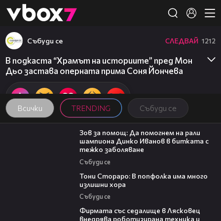
Member of
👾
Събуди се
СЛЕДВАЙ
1212
В подкаста “Храмът на историите” пред Мон
Дьо застава оперната прима Соня Йончева
Всички
TRENDING
Събуди се
03:29
Зов за помощ: Да помогнем на рали
шампиона Динко Иванов в битката с
тежко заболяване
Събуди се
27:22
Тони Стораро: В попфолка има много
излишни хора
Събуди се
00:06
Фирмата със седалище в Лясковец
внедрява роботизирана техника и