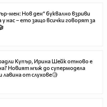
ър-мен: Нов ден“ буквално взриви
 у нас – ето защо всички говорят за
🎬
радли Купър, Ирина Шейк отново е
а? Новият мъж до супермодела
и лавина от слухове🧐