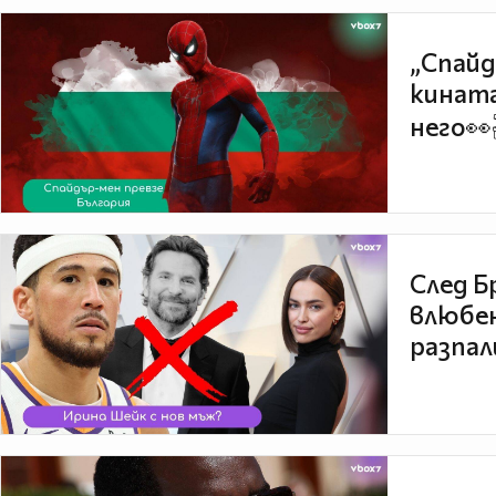
„Спайд
кината
него👀
След Б
влюбен
разпал