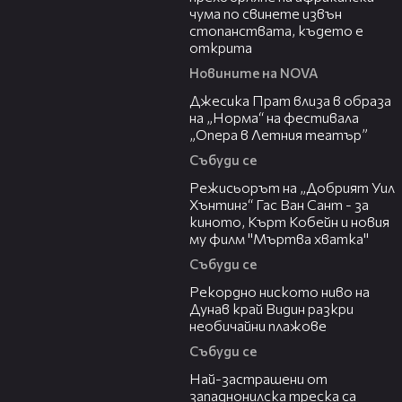
чума по свинете извън
стопанствата, където е
открита
Новините на NOVA
05:46
Джесика Прат влиза в образа
на „Норма“ на фестивала
„Опера в Летния театър”
Събуди се
13:42
Режисьорът на „Добрият Уил
Хънтинг“ Гас Ван Сант - за
киното, Кърт Кобейн и новия
му филм "Мъртва хватка"
Събуди се
03:48
Рекордно ниското ниво на
Дунав край Видин разкри
необичайни плажове
Събуди се
13:13
Най-застрашени от
западнонилска треска са