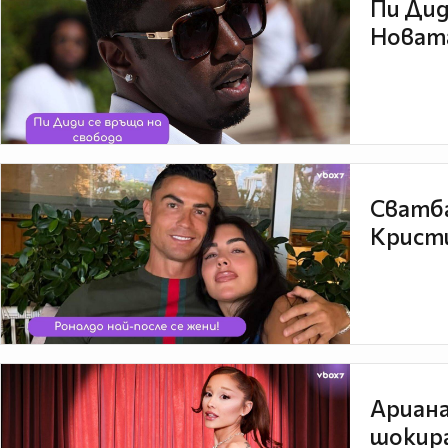
Пи Дид
Новата
Сватба
Кристи
Ариана
шокира