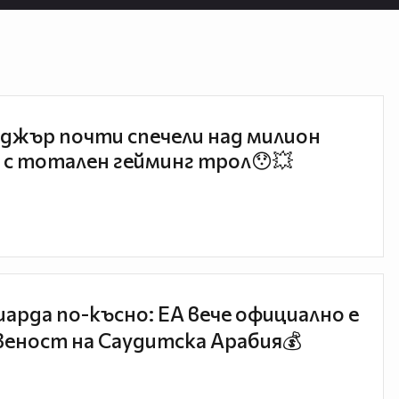
джър почти спечели над милион
 с тотален гейминг трол😯💥
иарда по-късно: EA вече официално е
еност на Саудитска Арабия💰