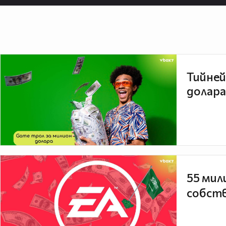
Тийней
долара
55 мил
собств