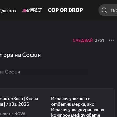
Quizbox
СЛЕДВАЙ
2751
търа на София
на София
03:46
00:51
ни новини | Късна
Испания заплаши с
я | 7 авг. 2026
ответни мерки, ако
Италия запази граничния
ите на NOVA
контрол между двете