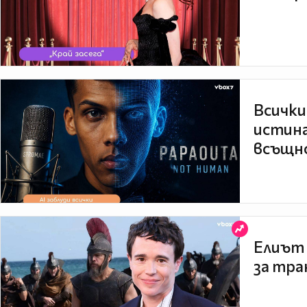
Всички
истина
всъщно
Елиът 
за тра