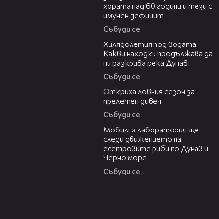
хората над 60 години и тези с
имунен дефицит
Събуди се
03:43
Хилядолетия под водата:
Какви находки продължава да
ни разкрива река Дунав
Събуди се
04:48
Откриха ловния сезон за
прелетен дивеч
Събуди се
04:09
Мобилна лаборатория ще
следи движението на
есетровите риби по Дунав и
Черно море
Събуди се