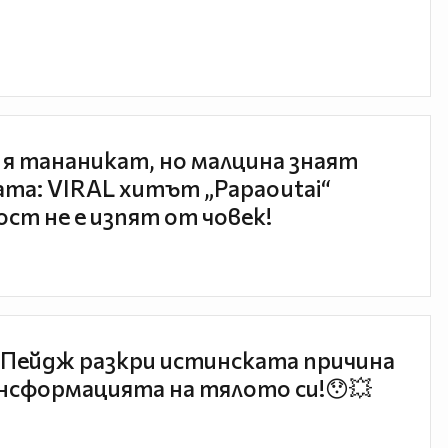
 я тананикат, но малцина знаят
та: VIRAL хитът „Papaoutai“
ст не е изпят от човек!
Пейдж разкри истинската причина
нсформацията на тялото си!😯💥