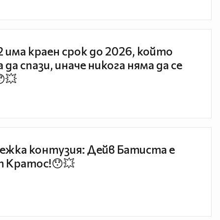
 2 има краен срок до 2026, който
 да спази, иначе никога няма да се
😯💥
ежка контузия: Дейв Батиста е
 Кратос!😯💥