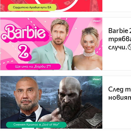
Barbie
трябва
случи.
След т
новият