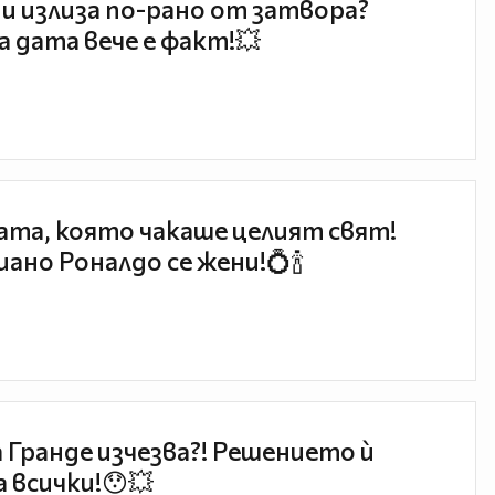
и излиза по-рано от затвора?
 дата вече е факт!💥
та, която чакаше целият свят!
ано Роналдо се жени!💍🍾
 Гранде изчезва?! Решението ѝ
 всички!😯💥