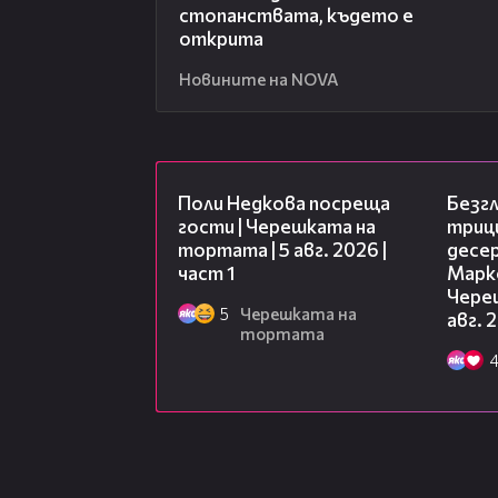
стопанствата, където е
открита
Новините на NOVA
19:25
Поли Недкова посреща
Безг
гости | Черешката на
триц
тортата | 5 авг. 2026 |
десе
част 1
Марк
Чере
5
Черешката на
авг. 
тортата