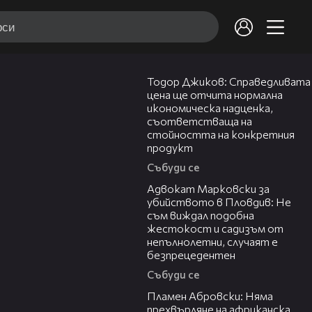
14:10
Тодор Джиков: Справедливата
цена ще отчита нормална
икономическа надценка,
съответстваща на
стойността на конкретния
продукт
Събуди се
11:09
Адвокат Марковски за
убийството в Пловдив: Не
съм виждал подобна
жестокост и садизъм от
непълнолетни, случаят е
безпрецедентен
Събуди се
13:17
Пламен Абровски: Няма
прехвърляне на африканска