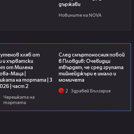
държави
Новините на NOVA
15:35
09:32
лутенов хляб от
След смъртоносния побой
и и хърватски
в Пловдив: Очевидци
рт от Милена
твърдят, че сред групата
ова-Маца |
тийнейджъри е имало и
шката на тортата | 3
момичета
2026 | част 2
2
Здравей България
4
Черешката на
тортата