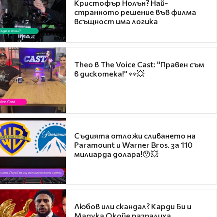
Кристофър Нолън? Най-
странното решение във филма
всъщност има логика
Theo в The Voice Cast: "Правен съм
в дискотека!" 👀💥
Съдията отложи сливането на
Paramount и Warner Bros. за 110
милиарда долара!😯💥
Любов или скандал? Карди Би и
Мадука Окойе разпалиха