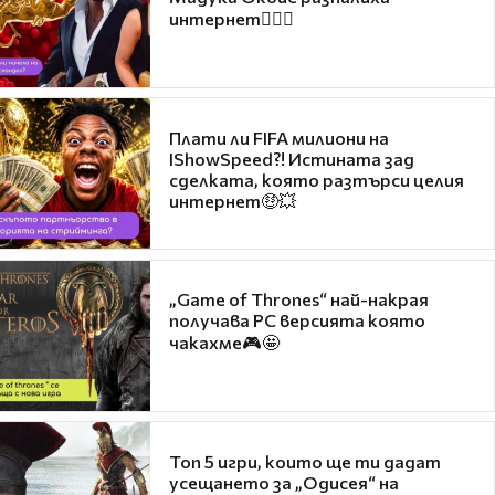
интернет❤️‍🔥🔥
Плати ли FIFA милиони на
IShowSpeed?! Истината зад
сделката, която разтърси целия
интернет🤑💥
„Game of Thrones“ най-накрая
получава PC версията която
чакахме🎮🤩
Топ 5 игри, които ще ти дадат
усещането за „Одисея“ на