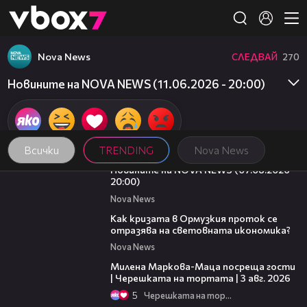
Member of
👾
Nova News
СЛЕДВАЙ
270
Новините на NOVA NEWS (11.06.2026 - 20:00)
Всички
TRENDING
Nova News
22:56
Новините на NOVA NEWS (07.08.2026 -
20:00)
Nova News
14:07
Как кризата в Ормузкия проток се
отразява на световната икономика?
Nova News
20:17
Милена Маркова-Маца посреща гости
| Черешката на тортата | 3 авг. 2026
5
Черешката на тортата
15:35