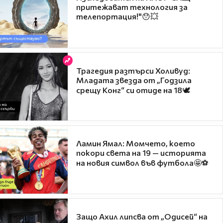
притежават технология за
телепортация!"😯💥
Трагедия разтърси Холивуд:
Младата звезда от „Годзила
срещу Конг“ си отиде на 18🕊️
Ламин Ямал: Момчето, което
покори света на 19 — историята
на новия символ във футбола🤩⚽
Защо Ахил липсва от „Одисей“ на