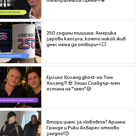
250 години тишина: Америка
зарови капсула, която никой жив
днес няма да отвори👀💥
Ерлинг Холанд ghost-на Том
Холанд?! 💀 Защо Спайдър-мен
остана на "seen"😅
Втори шанс за любовта? Ариана
Гранде и Рики Алварес отново
заедно!😍