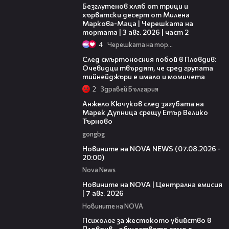
Безглутенов хляб от трици и
хърватски десерт от Милена
Маркова-Маца | Черешката на
тортата | 3 авг. 2026 | част 2
4
Черешката на тортата
09:32
След смъртоносния побой в Пловдив:
Очевидци твърдят, че сред групата
тийнейджъри е имало и момичета
2
Здравей България
02:27
Анжело Кючуков след загубата на
Марек Дупница срещу Етър Велико
Търново
gongbg
22:56
Новините на NOVA NEWS (07.08.2026 -
20:00)
Nova News
45:26
Новините на NOVA | Централна емисия
| 7 авг. 2026
Новините на NOVA
07:08
Психолог за жестокото убийство в
Пловдив - обществото само е