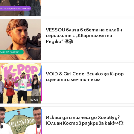
VESSOU влиза в света на онлайн
сериалите с „Кварталът на
Реджо“ 🤩🎬
VOID & Girl Code: Всичко за K-pop
сцената и мечтите им
07:50
Искаш да стигнеш до Холивуд?
Юлиан Костов разкрива как!👀💥