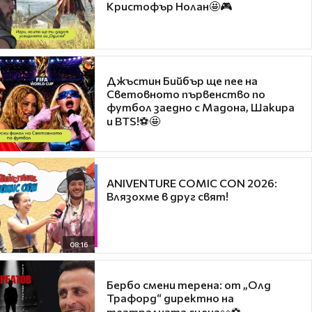
Кристофър Нолан🤩🎮
Джъстин Бийбър ще пее на
Световното първенство по
футбол заедно с Мадона, Шакира
и BTS!⚽🤩
ANIVENTURE COMIC CON 2026:
Влязохме в друг свят!
08:16
Бербо смени терена: от „Олд
Трафорд“ директно на
театралната сцена👀⚽