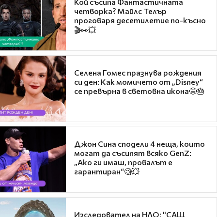
Кой съсипа Фантастичната
четворка? Майлс Телър
проговаря десетилетие по-късно
🎬👀💥
Селена Гомес празнува рождения
си ден: Как момичето от „Disney“
се превърна в световна икона🤩🎂
Джон Сина сподели 4 неща, които
могат да съсипят всяко GenZ:
„Ако ги имаш, провалът е
гарантиран“🧐💥
Изследовател на НЛО: "САЩ