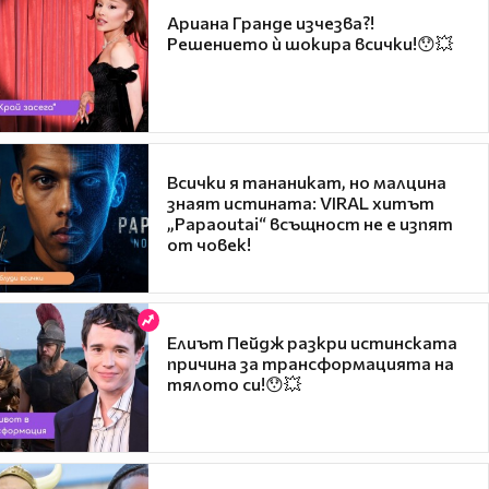
Ариана Гранде изчезва?!
Решението ѝ шокира всички!😯💥
Всички я тананикат, но малцина
знаят истината: VIRAL хитът
„Papaoutai“ всъщност не е изпят
от човек!
Елиът Пейдж разкри истинската
причина за трансформацията на
тялото си!😯💥