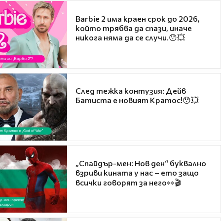
Barbie 2 има краен срок до 2026,
който трябва да спази, иначе
никога няма да се случи.😯💥
След тежка контузия: Дейв
Батиста е новият Кратос!😯💥
„Спайдър-мен: Нов ден“ буквално
взриви кината у нас – ето защо
всички говорят за него👀🎬