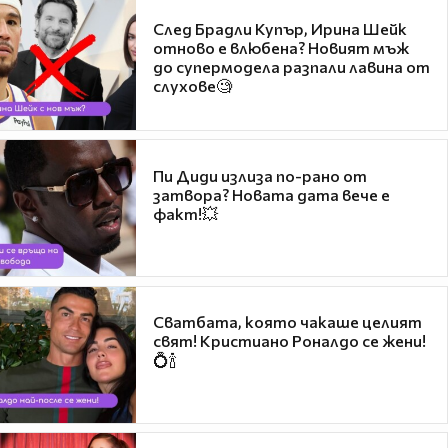
След Брадли Купър, Ирина Шейк
отново е влюбена? Новият мъж
до супермодела разпали лавина от
слухове🧐
Пи Диди излиза по-рано от
затвора? Новата дата вече е
факт!💥
Сватбата, която чакаше целият
свят! Кристиано Роналдо се жени!
💍🍾