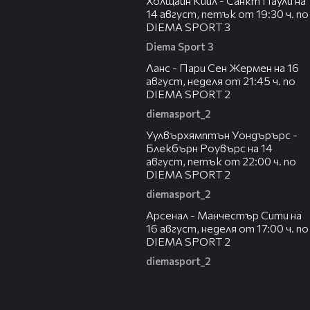
Холщайн Кийл - Санкт Паули на
14 август, петък от 19:30 ч. по
DIEMA SPORT 3
Diema Sport 3
00:45
Ланс - Пари Сен Жермен на 16
август, неделя от 21:45 ч. по
DIEMA SPORT 2
diemasport_2
00:37
Уулвърхямптън Уондърърс -
Блекбърн Роувърс на 14
август, петък от 22:00 ч. по
DIEMA SPORT 2
diemasport_2
00:38
Арсенал - Манчестър Сити на
16 август, неделя от 17:00 ч. по
DIEMA SPORT 2
diemasport_2