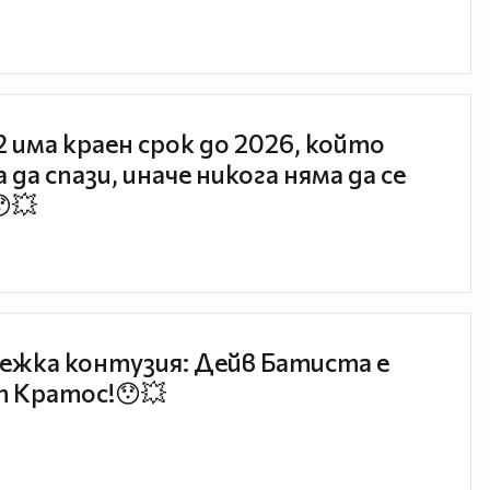
 2 има краен срок до 2026, който
 да спази, иначе никога няма да се
😯💥
ежка контузия: Дейв Батиста е
 Кратос!😯💥