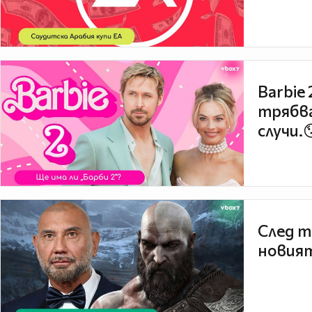
Barbie
трябва
случи.
След т
новият