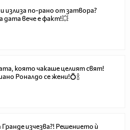
и излиза по-рано от затвора?
 дата вече е факт!💥
та, която чакаше целият свят!
ано Роналдо се жени!💍🍾
 Гранде изчезва?! Решението ѝ