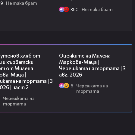
_brat/
69
Не така брат
p://chats.viber.com/ne_taka_brat
380
Не така брат
/vbox7.com/playlist:2197723
c6959
15:35
14:06
2
лутенов хляб от
Оценките на Милена
b6598
и и хърватски
Маркова-Маца |
3
рт от Милена
Черешката на тортата | 3
387f
ова-Маца |
авг. 2026
4
шката на тортата | 3
54b42
6
Черешката на
2026 | част 2
тортата
5
Черешката на
8f98
тортата
6
91ba
7
f767
8