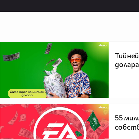
Тийней
долара
55 мил
собств