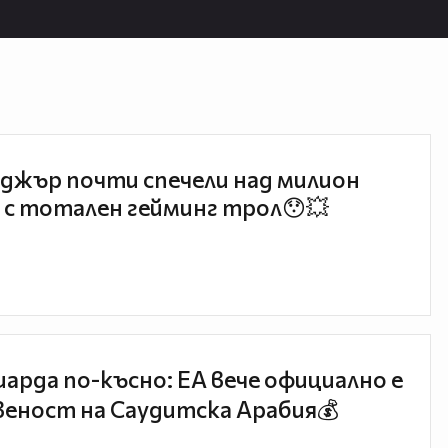
джър почти спечели над милион
 с тотален гейминг трол😯💥
иарда по-късно: EA вече официално е
еност на Саудитска Арабия💰