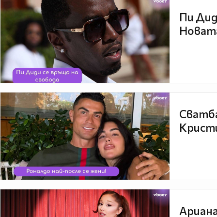
Пи Дид
Новата
Сватба
Кристи
Ариана