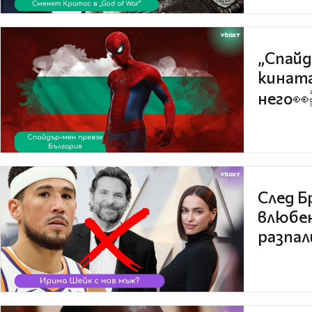
„Спайд
кината
него👀
След Б
влюбен
разпал