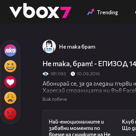
Member of
👾
Trending
Не така брат
Не така, брат! - ЕПИЗОД 1
181 093
10.09.2016
Абонирай се, за да гледаш първи
Харесай страницата ни във Face
http://www.fb.com/netakabratoffici
Виж повече
Не забравяй да харесаш новия епи
06:01
до твоите приятели! :)
Най-емоционалните и
Клуб 
забавни моменти по
Що да
Следвай профила ни в Instagram:
време на снимките на Не