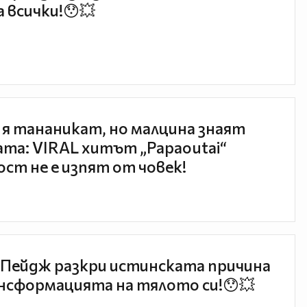
 всички!😯💥
 я тананикат, но малцина знаят
та: VIRAL хитът „Papaoutai“
ст не е изпят от човек!
Пейдж разкри истинската причина
нсформацията на тялото си!😯💥