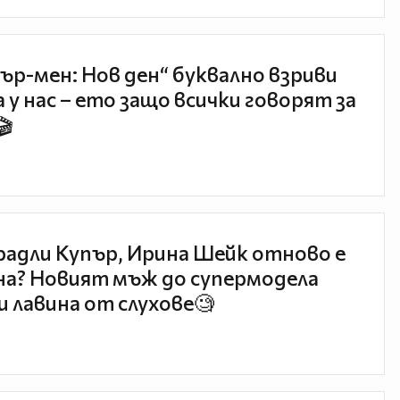
ър-мен: Нов ден“ буквално взриви
 у нас – ето защо всички говорят за
🎬
радли Купър, Ирина Шейк отново е
а? Новият мъж до супермодела
и лавина от слухове🧐