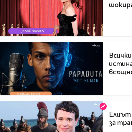
шокира
Всички
истина
всъщно
Елиът 
за тра