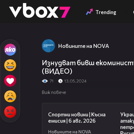
Member of
👾
Trending
Новините на NOVA
Изнудват бивш екоминистъ
(ВИДЕО)
71
13.05.2024
Виж повече
04:51
Спортни новини | Късна
Укра
емисия | 6 авг. 2026
атак
петр
Новините на NOVA
Руси