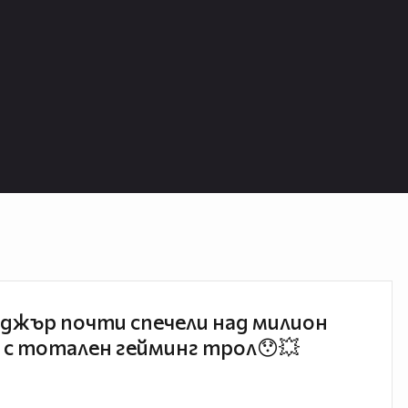
джър почти спечели над милион
 с тотален гейминг трол😯💥