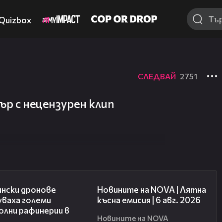
Quizbox
СЛЕДВАЙ
2751
р с нецензурен клип
00:41
20:26
ински дронове
Новините на NOVA | Лятна
уваха големи
късна емисия | 6 авг. 2026
олни рафинерии в
Новините на NOVA
я