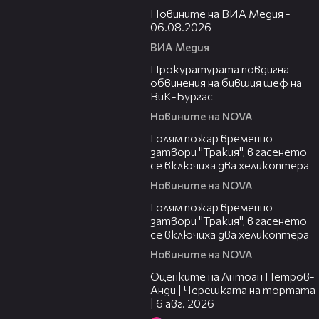
Новините на ВИА Медия -
06.08.2026
ВИА Медия
00:32
Прокуратурата повдигна
обвинения на бившия шеф на
ВиК-Бургас
Новините на NOVA
03:06
Голям пожар временно
затвори "Тракия", в гасенето
се включиха два хеликоптера
Новините на NOVA
03:39
Голям пожар временно
затвори "Тракия", в гасенето
се включиха два хеликоптера
Новините на NOVA
02:47
Оценките на Антоан Петров-
Анди | Черешката на тортата
| 6 авг. 2026