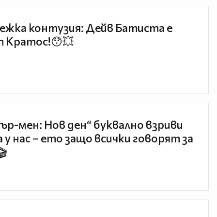
ежка контузия: Дейв Батиста е
 Кратос!😯💥
ър-мен: Нов ден“ буквално взриви
 у нас – ето защо всички говорят за
🎬