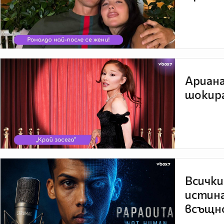
Ариана
шокира
Всички
истина
всъщно