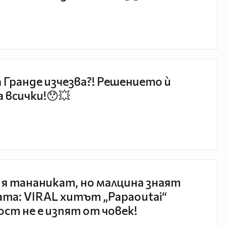
 Гранде изчезва?! Решението ѝ
 всички!😯💥
 я тананикат, но малцина знаят
та: VIRAL хитът „Papaoutai“
ст не е изпят от човек!