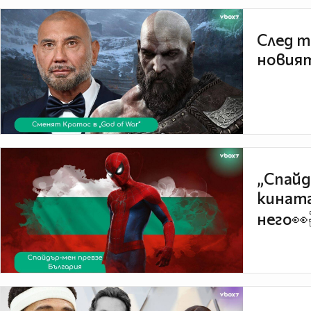
След т
новият
„Спайд
кината
него👀