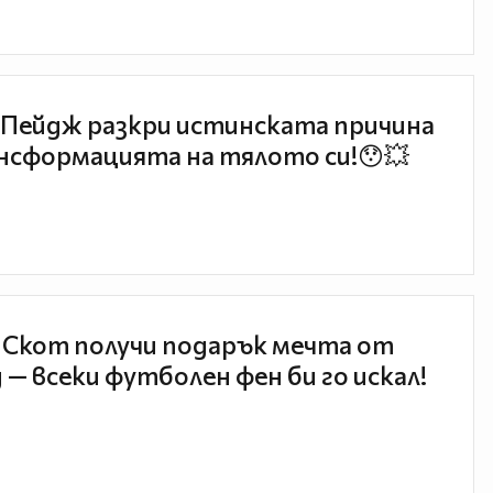
Пейдж разкри истинската причина
нсформацията на тялото си!😯💥
 Скот получи подарък мечта от
 — всеки футболен фен би го искал!