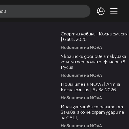
04:51
Спортни новини | Късна емисия
| 6 авг. 2026
Новините на NOVA
00:41
Украински дронове атакуваха
големи петролни рафинерии в
Русия
Новините на NOVA
20:26
Новините на NOVA | Лятна
късна емисия | 6 авг. 2026
Новините на NOVA
00:41
Иран заплашва страните от
Залива, ако не спрат ударите
на САЩ
Новините на NOVA
22:43