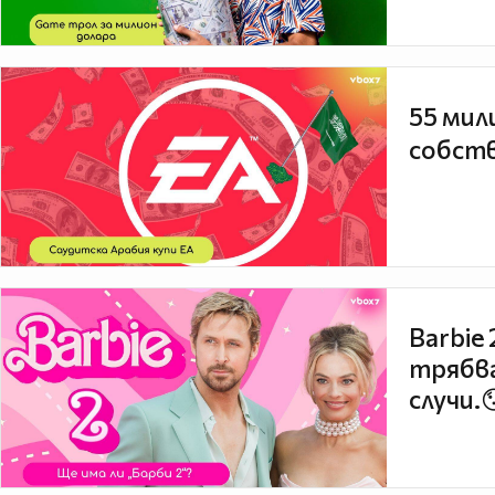
55 мил
собств
Barbie
трябва
случи.