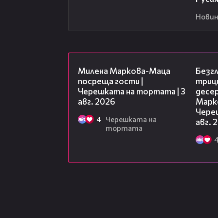
Новин
20:17
Милена Маркова-Маца
Безг
посреща гости |
триц
Черешката на тортата | 3
десе
авг. 2026
Марк
Чере
4
Черешката на
авг. 
тортата