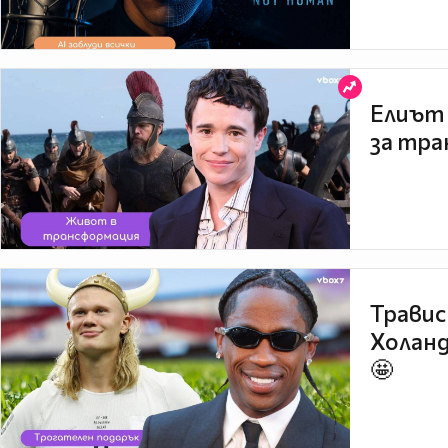
Елиът 
за тра
Травис
Холанд
🤩