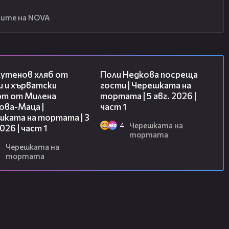
ите на NOVA
16:02
19:25
лутенов хляб от
Поли Недкова посреща
и и хърватски
гости | Черешката на
рт от Милена
тортата | 5 авг. 2026 |
ова-Маца |
част 1
шката на тортата | 3
4
Черешката на
2026 | част 1
тортата
4
Черешката на
тортата