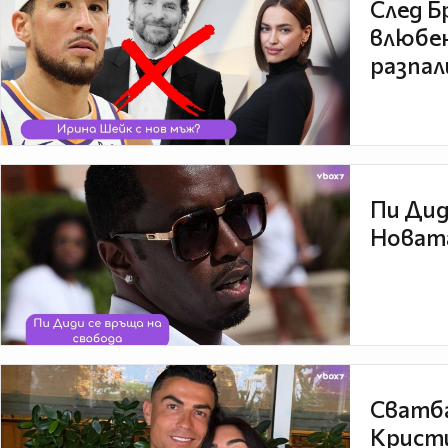
След Б
влюбен
разпал
Пи Дид
Новата
Сватба
Кристи