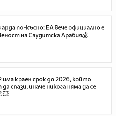
иарда по-късно: EA вече официално е
еност на Саудитска Арабия💰
 2 има краен срок до 2026, който
 да спази, иначе никога няма да се
😯💥