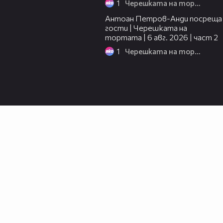
1
Черешката на тортата
11:00
Антоан Петров-Анди посреща
гости | Черешката на
тортата | 6 авг. 2026 | част 2
1
Черешката на тортата