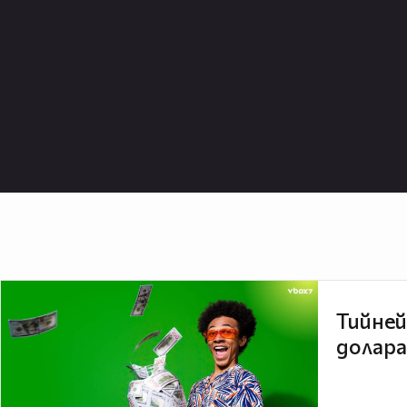
Тийней
долара