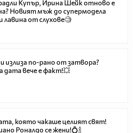
радли Купър, Ирина Шейк отново е
а? Новият мъж до супермодела
и лавина от слухове🧐
и излиза по-рано от затвора?
 дата вече е факт!💥
та, която чакаше целият свят!
ано Роналдо се жени!💍🍾