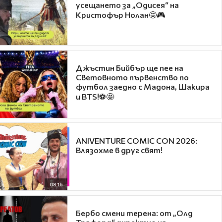
усещането за „Одисея“ на
Кристофър Нолан🤩🎮
Джъстин Бийбър ще пее на
Световното първенство по
футбол заедно с Мадона, Шакира
и BTS!⚽🤩
ANIVENTURE COMIC CON 2026:
Влязохме в друг свят!
08:16
Бербо смени терена: от „Олд