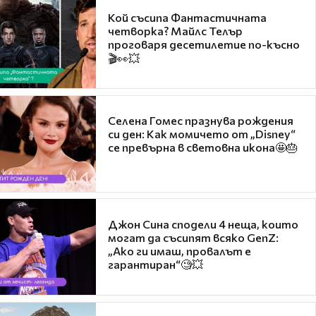
Кой съсипа Фантастичната
четворка? Майлс Телър
проговаря десетилетие по-късно
🎬👀💥
Селена Гомес празнува рождения
си ден: Как момичето от „Disney“
се превърна в световна икона🤩🎂
Джон Сина сподели 4 неща, които
могат да съсипят всяко GenZ:
„Ако ги имаш, провалът е
гарантиран“🧐💥