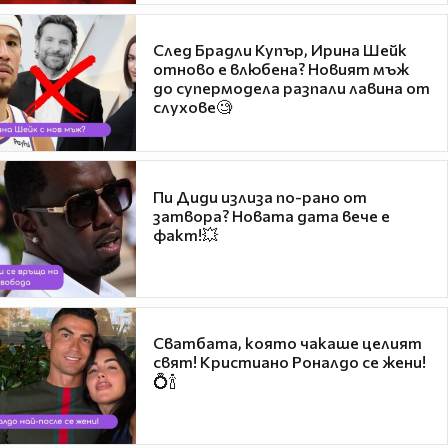
След Брадли Купър, Ирина Шейк
отново е влюбена? Новият мъж
до супермодела разпали лавина от
слухове🧐
Пи Диди излиза по-рано от
затвора? Новата дата вече е
факт!💥
Сватбата, която чакаше целият
свят! Кристиано Роналдо се жени!
💍🍾