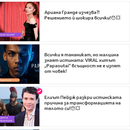
Ариана Гранде изчезва?!
Решението ѝ шокира всички!😯💥
Всички я тананикат, но малцина
знаят истината: VIRAL хитът
„Papaoutai“ всъщност не е изпят
от човек!
Елиът Пейдж разкри истинската
причина за трансформацията на
тялото си!😯💥