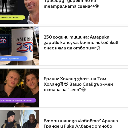
Трафорд“ директно на
театралната сцена👀⚽
250 години тишина: Америка
зарови капсула, която никой жив
днес няма да отвори👀💥
Ерлинг Холанд ghost-на Том
Холанд?! 💀 Защо Спайдър-мен
остана на "seen"😅
Втори шанс за любовта? Ариана
Гранде и Рики Алварес отново