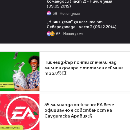
командоси (част 2) - Ничия земя
(09.05.2015)
69
Ничия земя
21:50
„Ничия земя” за наглите от
Северозапада - част 2 (06.12.2014)
65
Ничия земя
Тийнейджър почти спечели над
милион долара с тотален гейминг
трол😯💥
55 милиарда по-късно: EA вече
официално е собственост на
Саудитска Арабия💰