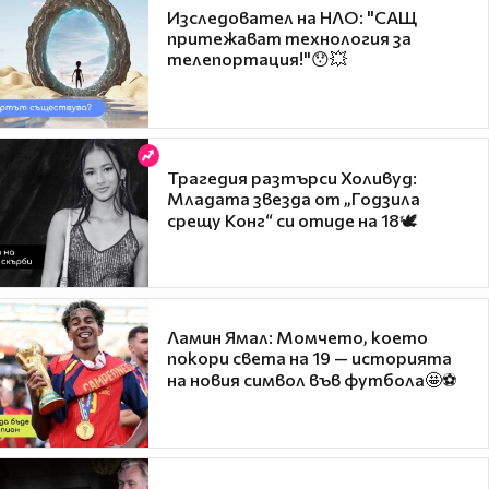
Изследовател на НЛО: "САЩ
притежават технология за
телепортация!"😯💥
Трагедия разтърси Холивуд:
Младата звезда от „Годзила
срещу Конг“ си отиде на 18🕊️
Ламин Ямал: Момчето, което
покори света на 19 — историята
на новия символ във футбола🤩⚽