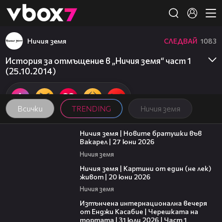
Member of
👾
Ничия земя
СЛЕДВАЙ
1083
История за отмъщение в „Ничия земя“ част 1
(25.10.2014)
Всички
TRENDING
Ничия земя
47:07
Ничия земя | Новите братушки във
Вакарел | 27 юни 2026
Ничия земя
43:49
Ничия земя | Картини от един (не лек)
живот | 20 юни 2026
Ничия земя
18:07
Изтънчена интернационална вечеря
от Енджи Касабие | Черешката на
тортата | 31 юли 2026 | Част 1