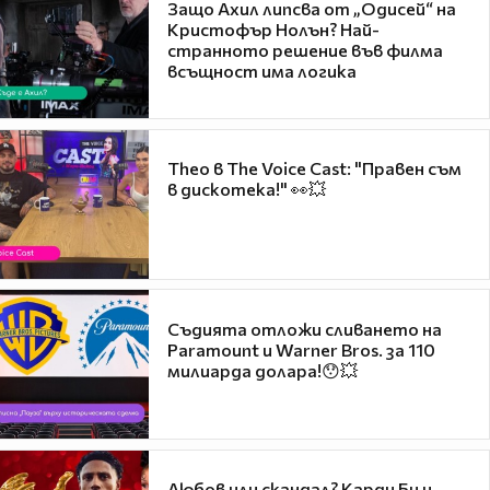
Защо Ахил липсва от „Одисей“ на
Кристофър Нолън? Най-
странното решение във филма
всъщност има логика
Theo в The Voice Cast: "Правен съм
в дискотека!" 👀💥
Съдията отложи сливането на
Paramount и Warner Bros. за 110
милиарда долара!😯💥
Любов или скандал? Карди Би и