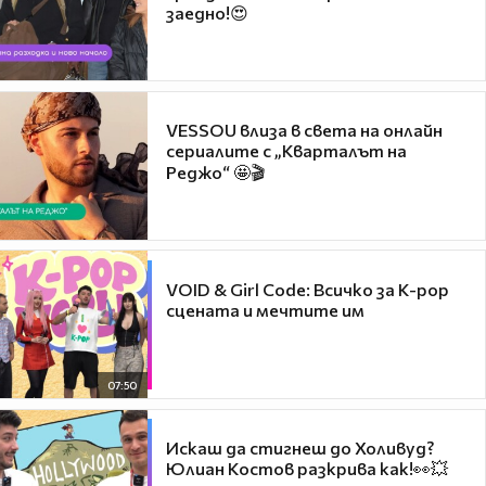
заедно!😍
VESSOU влиза в света на онлайн
сериалите с „Кварталът на
Реджо“ 🤩🎬
VOID & Girl Code: Всичко за K-pop
сцената и мечтите им
07:50
Искаш да стигнеш до Холивуд?
Юлиан Костов разкрива как!👀💥