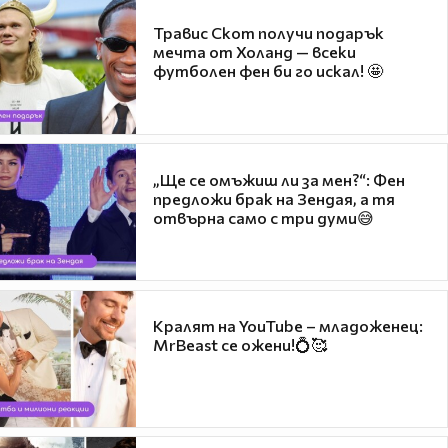
Травис Скот получи подарък
мечта от Холанд — всеки
футболен фен би го искал! 🤩
„Ще се омъжиш ли за мен?“: Фен
предложи брак на Зендая, а тя
отвърна само с три думи😅
Кралят на YouTube – младоженец:
MrBeast се ожени!💍🥰