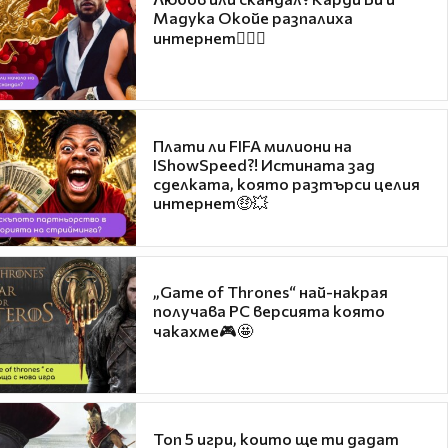
Мадука Окойе разпалиха
интернет❤️‍🔥🔥
Плати ли FIFA милиони на
IShowSpeed?! Истината зад
сделката, която разтърси целия
интернет🤑💥
„Game of Thrones“ най-накрая
получава PC версията която
чакахме🎮🤩
Топ 5 игри, които ще ти дадат