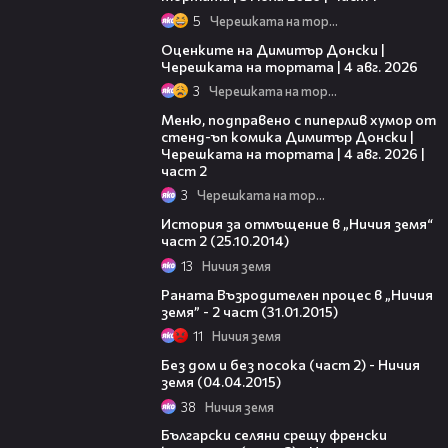
5
Черешката на тортата
16:45
Оценките на Димитър Донски |
Черешката на тортата | 4 авг. 2026
3
Черешката на тортата
17:08
Меню, подправено с пиперлив хумор от
стенд-ъп комика Димитър Донски |
Черешката на тортата | 4 авг. 2026 |
част 2
3
Черешката на тортата
23:27
История за отмъщение в „Ничия земя“
част 2 (25.10.2014)
13
Ничия земя
29:24
Раната Възродителен процес в „Ничия
земя” - 2 част (31.01.2015)
11
Ничия земя
24:50
Без дом и без посока (част 2) - Ничия
земя (04.04.2015)
38
Ничия земя
25:40
Български селяни срещу френски