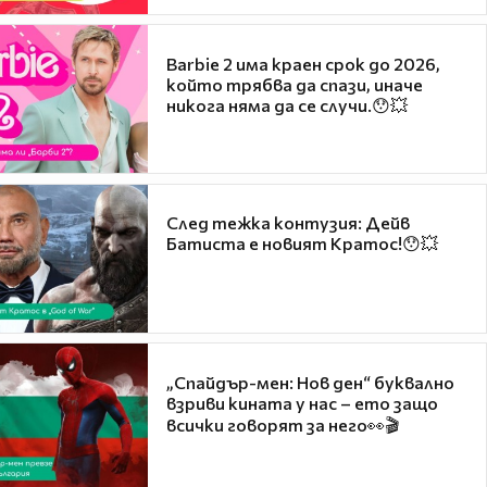
Barbie 2 има краен срок до 2026,
който трябва да спази, иначе
никога няма да се случи.😯💥
След тежка контузия: Дейв
Батиста е новият Кратос!😯💥
„Спайдър-мен: Нов ден“ буквално
взриви кината у нас – ето защо
всички говорят за него👀🎬