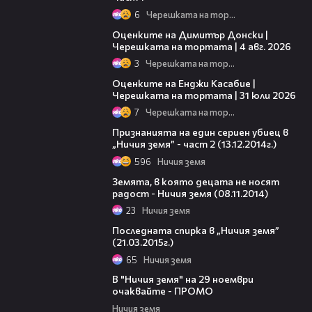
6
Черешката на тортата
16:45
Оценките на Димитър Донски |
Черешката на тортата | 4 авг. 2026
3
Черешката на тортата
09:25
Оценките на Енджи Касабие |
Черешката на тортата | 31 юли 2026
7
Черешката на тортата
24:14
Признанията на един сериен убиец в
„Ничия земя” - част 2 (13.12.2014г.)
596
Ничия земя
43:28
Земята, в която децата не носят
радост - Ничия земя (08.11.2014)
23
Ничия земя
37:54
Последната спирка в „Ничия земя”
(21.03.2015г.)
65
Ничия земя
00:20
В "Ничия земя" на 29 ноември
очаквайте - ПРОМО
Ничия земя