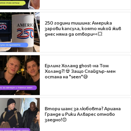
250 години тишина: Америка
зарови капсула, която никой жив
днес няма да отвори👀💥
Ерлинг Холанд ghost-на Том
Холанд?! 💀 Защо Спайдър-мен
остана на "seen"😅
Втори шанс за любовта? Ариана
Гранде и Рики Алварес отново
заедно!😍