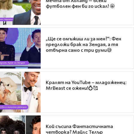
мечта от Холанд — всеки
футболен фен би го искал! 🤩
„Ще се омъжиш ли за мен?“: Фен
предложи брак на Зендая, а тя
отвърна само с три думи😅
Кралят на YouTube – младоженец:
MrBeast се ожени!💍🥰
Кой съсипа Фантастичната
четворка? Майлс Телър