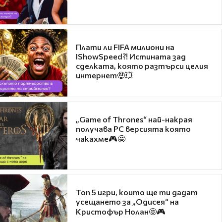
Плати ли FIFA милиони на
IShowSpeed?! Истината зад
сделката, която разтърси целия
интернет🤑💥
„Game of Thrones“ най-накрая
получава PC версията която
чакахме🎮🤩
Топ 5 игри, които ще ти дадат
усещането за „Одисея“ на
Кристофър Нолан🤩🎮