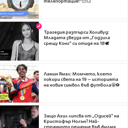
телепортация!"😯💥
Трагедия разтърси Холивуд:
Младата звезда от „Годзила
срещу Конг“ си отиде на 18🕊️
Ламин Ямал: Момчето, което
покори света на 19 — историята
на новия символ във футбола🤩⚽
Защо Ахил липсва от „Одисей“ на
Кристофър Нолън? Най-
странното решение във филма