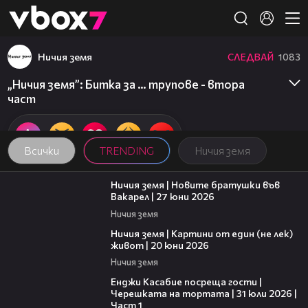
Member of
👾
Ничия земя
СЛЕДВАЙ
1083
„Ничия земя”: Битка за … трупове - втора
част
Всички
TRENDING
Ничия земя
47:07
Ничия земя | Новите братушки във
Вакарел | 27 юни 2026
Ничия земя
43:49
Ничия земя | Картини от един (не лек)
живот | 20 юни 2026
Ничия земя
10:44
Енджи Касабие посреща гости |
Черешката на тортата | 31 юли 2026 |
Част 1