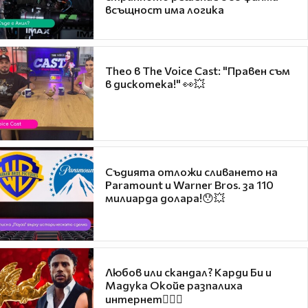
всъщност има логика
Theo в The Voice Cast: "Правен съм
в дискотека!" 👀💥
Съдията отложи сливането на
Paramount и Warner Bros. за 110
милиарда долара!😯💥
Любов или скандал? Карди Би и
Мадука Окойе разпалиха
интернет❤️‍🔥🔥