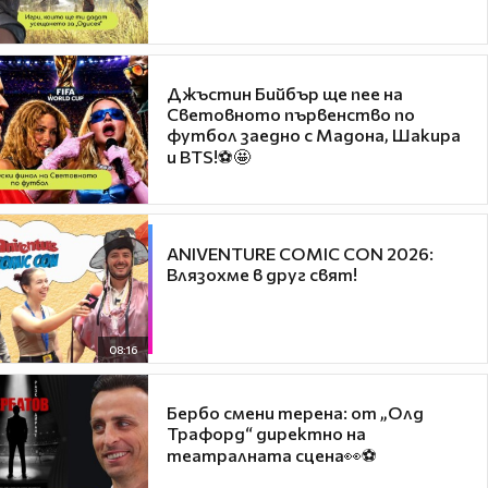
Джъстин Бийбър ще пее на
Световното първенство по
футбол заедно с Мадона, Шакира
и BTS!⚽🤩
ANIVENTURE COMIC CON 2026:
Влязохме в друг свят!
08:16
Бербо смени терена: от „Олд
Трафорд“ директно на
театралната сцена👀⚽