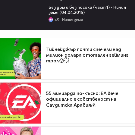
18:37
Без дом и без посока (част 1) - Ничия
земя (04.04.2015)
49
Ничия земя
Тийнейджър почти спечели над
милион долара с тотален гейминг
трол😯💥
55 милиарда по-късно: EA вече
официално е собственост на
Саудитска Арабия💰