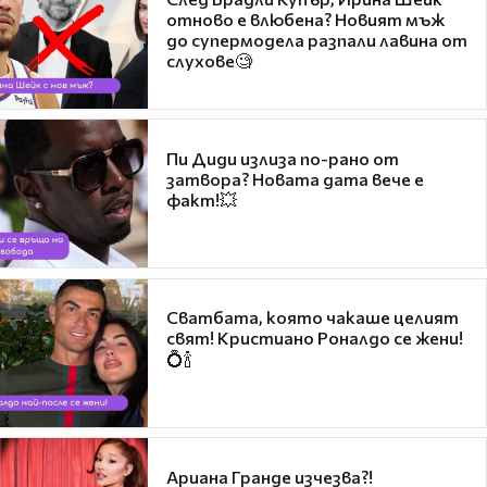
отново е влюбена? Новият мъж
до супермодела разпали лавина от
слухове🧐
Пи Диди излиза по-рано от
затвора? Новата дата вече е
факт!💥
Сватбата, която чакаше целият
свят! Кристиано Роналдо се жени!
💍🍾
Ариана Гранде изчезва?!