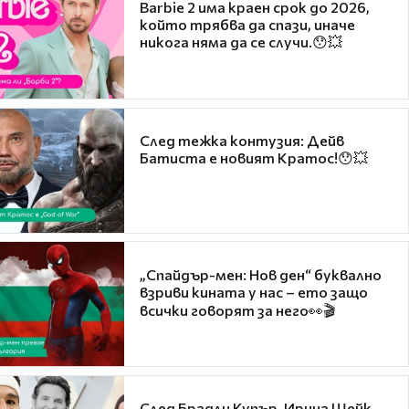
Barbie 2 има краен срок до 2026,
който трябва да спази, иначе
никога няма да се случи.😯💥
След тежка контузия: Дейв
Батиста е новият Кратос!😯💥
„Спайдър-мен: Нов ден“ буквално
взриви кината у нас – ето защо
всички говорят за него👀🎬
След Брадли Купър, Ирина Шейк