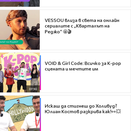
VESSOU влиза в света на онлайн
сериалите с „Кварталът на
Реджо“ 🤩🎬
VOID & Girl Code: Всичко за K-pop
сцената и мечтите им
07:50
Искаш да стигнеш до Холивуд?
Юлиан Костов разкрива как!👀💥