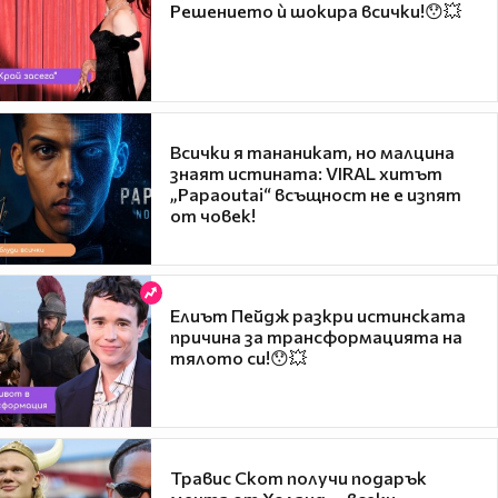
Решението ѝ шокира всички!😯💥
Всички я тананикат, но малцина
знаят истината: VIRAL хитът
„Papaoutai“ всъщност не е изпят
от човек!
Елиът Пейдж разкри истинската
причина за трансформацията на
тялото си!😯💥
Травис Скот получи подарък