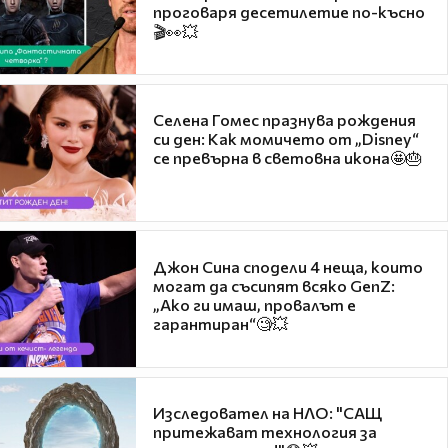
проговаря десетилетие по-късно
🎬👀💥
Селена Гомес празнува рождения
си ден: Как момичето от „Disney“
се превърна в световна икона🤩🎂
Джон Сина сподели 4 неща, които
могат да съсипят всяко GenZ:
„Ако ги имаш, провалът е
гарантиран“🧐💥
Изследовател на НЛО: "САЩ
притежават технология за