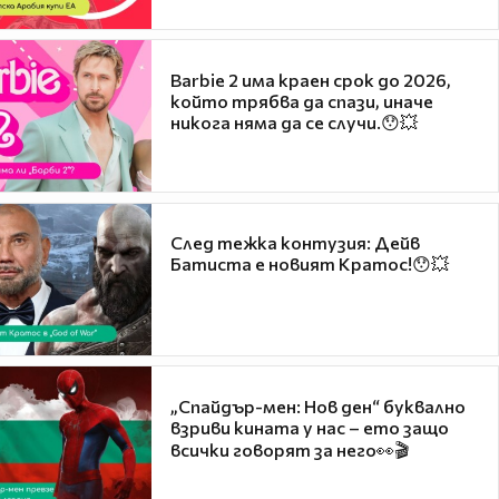
Barbie 2 има краен срок до 2026,
който трябва да спази, иначе
никога няма да се случи.😯💥
След тежка контузия: Дейв
Батиста е новият Кратос!😯💥
„Спайдър-мен: Нов ден“ буквално
взриви кината у нас – ето защо
всички говорят за него👀🎬