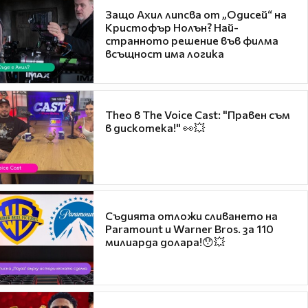
Защо Ахил липсва от „Одисей“ на
Кристофър Нолън? Най-
странното решение във филма
всъщност има логика
Theo в The Voice Cast: "Правен съм
в дискотека!" 👀💥
Съдията отложи сливането на
Paramount и Warner Bros. за 110
милиарда долара!😯💥