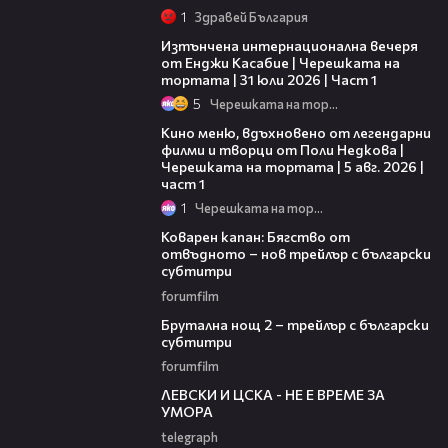
1
Здравей България
18:07
Изтънчена интернационална вечеря
от Енджи Касабие | Черешката на
тортата | 31 юли 2026 | Част 1
5
Черешката на тортата
15:39
Кино меню, вдъхновено от легендарни
филми и творци от Поли Недкова |
Черешката на тортата | 5 авг. 2026 |
част 1
1
Черешката на тортата
01:13
Коварен капан: Бягство от
отвъдното – нов трейлър с български
субтитри
forumfilm
02:26
Брутална нощ 2 – трейлър с български
субтитри
forumfilm
31:36
ЛЕВСКИ И ЦСКА - НЕ Е ВРЕМЕ ЗА
УМОРА
telegraph
01:17:16