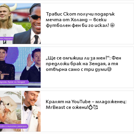
Травис Скот получи подарък
мечта от Холанд — всеки
футболен фен би го искал! 🤩
„Ще се омъжиш ли за мен?“: Фен
предложи брак на Зендая, а тя
отвърна само с три думи😅
Кралят на YouTube – младоженец:
MrBeast се ожени!💍🥰