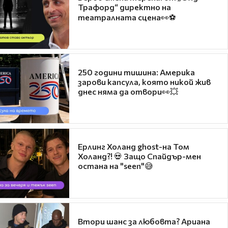
Трафорд“ директно на
театралната сцена👀⚽
250 години тишина: Америка
зарови капсула, която никой жив
днес няма да отвори👀💥
Ерлинг Холанд ghost-на Том
Холанд?! 💀 Защо Спайдър-мен
остана на "seen"😅
Втори шанс за любовта? Ариана