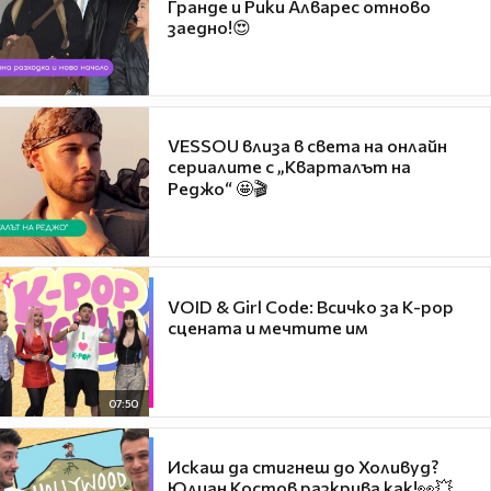
Гранде и Рики Алварес отново
заедно!😍
VESSOU влиза в света на онлайн
сериалите с „Кварталът на
Реджо“ 🤩🎬
VOID & Girl Code: Всичко за K-pop
сцената и мечтите им
07:50
Искаш да стигнеш до Холивуд?
Юлиан Костов разкрива как!👀💥