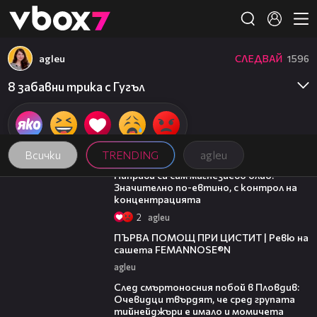
Member of
👾
agleu
СЛЕДВАЙ
1596
8 забавни трика с Гугъл
Всички
TRENDING
agleu
04:32
Направи си сам магнезиево олио.
Значително по-евтино, с контрол на
концентрацията
2
agleu
05:37
ПЪРВА ПОМОЩ ПРИ ЦИСТИТ | Ревю на
сашета FEMANNOSE®N
agleu
09:32
След смъртоносния побой в Пловдив:
Очевидци твърдят, че сред групата
тийнейджъри е имало и момичета