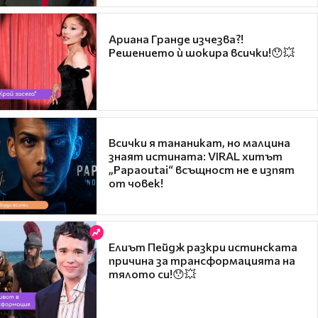
Ариана Гранде изчезва?!
Решението ѝ шокира всички!😯💥
Всички я тананикат, но малцина
знаят истината: VIRAL хитът
„Papaoutai“ всъщност не е изпят
от човек!
Елиът Пейдж разкри истинската
причина за трансформацията на
тялото си!😯💥