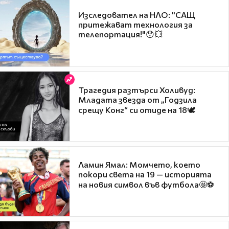
Изследовател на НЛО: "САЩ
притежават технология за
телепортация!"😯💥
Трагедия разтърси Холивуд:
Младата звезда от „Годзила
срещу Конг“ си отиде на 18🕊️
Ламин Ямал: Момчето, което
покори света на 19 — историята
на новия символ във футбола🤩⚽