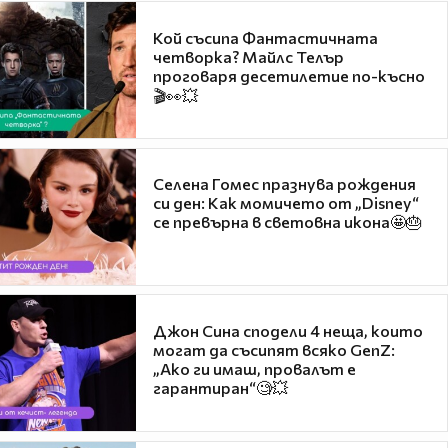
Кой съсипа Фантастичната
четворка? Майлс Телър
проговаря десетилетие по-късно
🎬👀💥
Селена Гомес празнува рождения
си ден: Как момичето от „Disney“
се превърна в световна икона🤩🎂
Джон Сина сподели 4 неща, които
могат да съсипят всяко GenZ:
„Ако ги имаш, провалът е
гарантиран“🧐💥