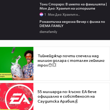
Тони Стораро: В името на фамилията |
Мон Дьо: Храмът на историите
1
Мон Дьо: Храмът на историите
00:20
Романтична неделна вечер с филма по
DIEMA FAMILY
diemafamily
Тийнейджър почти спечели над
милион долара с тотален гейминг
трол😯💥
55 милиарда по-късно: EA вече
официално е собственост на
Саудитска Арабия💰