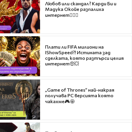
Любов или скандал? Карди Би и
Мадука Окойе разпалиха
интернет❤️‍🔥🔥
Плати ли FIFA милиони на
IShowSpeed?! Истината зад
сделката, която разтърси целия
интернет🤑💥
„Game of Thrones“ най-накрая
получава PC версията която
чакахме🎮🤩