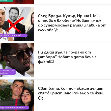
След Брадли Купър, Ирина Шейк
отново е влюбена? Новият мъж
до супермодела разпали лавина от
слухове🧐
Пи Диди излиза по-рано от
затвора? Новата дата вече е
факт!💥
Сватбата, която чакаше целият
свят! Кристиано Роналдо се жени!
💍🍾