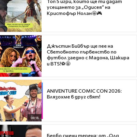
Топ 5 игри, които ще ти дадат
усещането за „Одисея“ на
Кристофър Нолан🤩🎮
Джъстин Бийбър ще пее на
Световното първенство по
футбол заедно с Мадона, Шакира
и BTS!⚽🤩
ANIVENTURE COMIC CON 2026:
Влязохме в друг свят!
08:16
Бербо смени терена: от „Олд