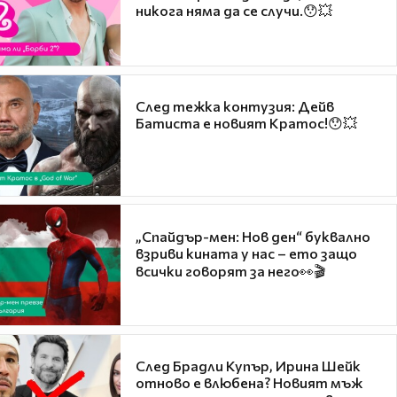
никога няма да се случи.😯💥
След тежка контузия: Дейв
Батиста е новият Кратос!😯💥
„Спайдър-мен: Нов ден“ буквално
взриви кината у нас – ето защо
всички говорят за него👀🎬
След Брадли Купър, Ирина Шейк
отново е влюбена? Новият мъж