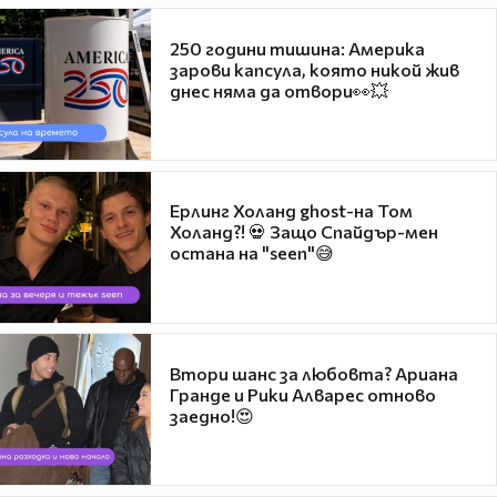
250 години тишина: Америка
зарови капсула, която никой жив
днес няма да отвори👀💥
Ерлинг Холанд ghost-на Том
Холанд?! 💀 Защо Спайдър-мен
остана на "seen"😅
Втори шанс за любовта? Ариана
Гранде и Рики Алварес отново
заедно!😍