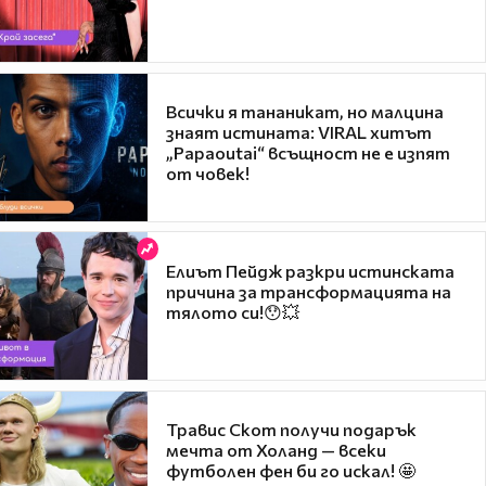
Всички я тананикат, но малцина
знаят истината: VIRAL хитът
„Papaoutai“ всъщност не е изпят
от човек!
Елиът Пейдж разкри истинската
причина за трансформацията на
тялото си!😯💥
Травис Скот получи подарък
мечта от Холанд — всеки
футболен фен би го искал! 🤩