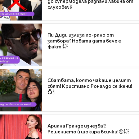
до супермодела разпали лавина от
слухове🧐
Пи Диди излиза по-рано от
затвора? Новата дата вече е
факт!💥
Сватбата, която чакаше целият
свят! Кристиано Роналдо се жени!
💍🍾
Ариана Гранде изчезва?!
Решението ѝ шокира всички!😯💥