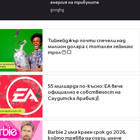
енергия на трибуните
gongbg
Тийнейджър почти спечели над
милион долара с тотален гейминг
трол😯💥
55 милиарда по-късно: EA вече
официално е собственост на
Саудитска Арабия💰
Barbie 2 има краен срок до 2026,
който трябва да спази, иначе