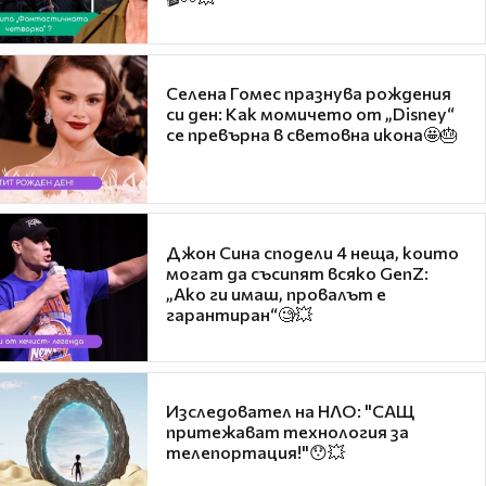
Селена Гомес празнува рождения
си ден: Как момичето от „Disney“
се превърна в световна икона🤩🎂
Джон Сина сподели 4 неща, които
могат да съсипят всяко GenZ:
„Ако ги имаш, провалът е
гарантиран“🧐💥
Изследовател на НЛО: "САЩ
притежават технология за
телепортация!"😯💥