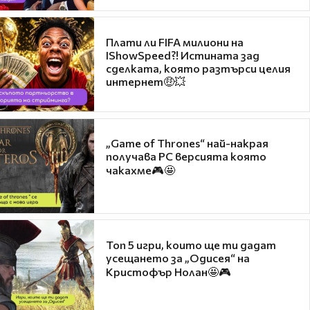
Плати ли FIFA милиони на
IShowSpeed?! Истината зад
сделката, която разтърси целия
интернет🤑💥
„Game of Thrones“ най-накрая
получава PC версията която
чакахме🎮🤩
Топ 5 игри, които ще ти дадат
усещането за „Одисея“ на
Кристофър Нолан🤩🎮