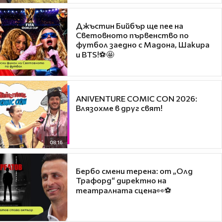
Джъстин Бийбър ще пее на
Световното първенство по
футбол заедно с Мадона, Шакира
и BTS!⚽🤩
ANIVENTURE COMIC CON 2026:
Влязохме в друг свят!
08:16
Бербо смени терена: от „Олд
Трафорд“ директно на
театралната сцена👀⚽