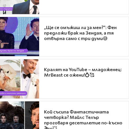
„Ще се омъжиш ли за мен?“: Фен
предложи брак на Зендая, а тя
отвърна само с три думи😅
Кралят на YouTube – младоженец:
MrBeast се ожени!💍🥰
Кой съсипа Фантастичната
четворка? Майлс Телър
проговаря десетилетие по-късно
🎬👀💥