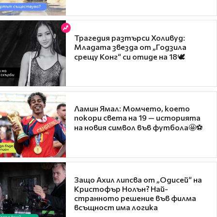
Трагедия разтърси Холивуд:
Младата звезда от „Годзила
срещу Конг“ си отиде на 18🕊️
Ламин Ямал: Момчето, което
покори света на 19 — историята
на новия символ във футбола🤩⚽
Защо Ахил липсва от „Одисей“ на
Кристофър Нолън? Най-
странното решение във филма
всъщност има логика