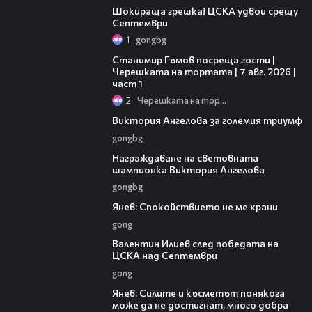
Шокираща грешка! ЦСКА удвои срещу
Септември
1
gongbg
16:22
Станимир Гъмов посреща гости |
Черешката на тортата | 7 авг. 2026 |
част 1
2
Черешката на тортата
00:33
Виктория Ангелова за големия триумф
gongbg
02:24
Награждаване на световната
шампионка Виктория Ангелова
gongbg
02:01
Янев: Спокойствието не ме храни
gong
04:36
Валентин Илиев след победата на
ЦСКА над Септември
gong
03:07
Янев: Силите и късметът понякога
може да не достигнат, много добра