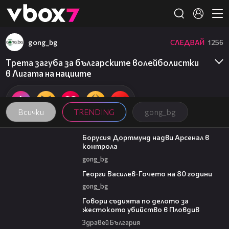
Member of
👾
gong_bg
СЛЕДВАЙ
1256
Трета загуба за българските волейболистки
в Лигата на нациите
Всички
TRENDING
gong_bg
01:12
Борусия Дортмунд надви Арсенал в
контрола
gong_bg
00:35
Георги Василев-Гочето на 80 години
gong_bg
16:28
Говори съдията по делото за
жестокото убийство в Пловдив
Здравей България
01:06