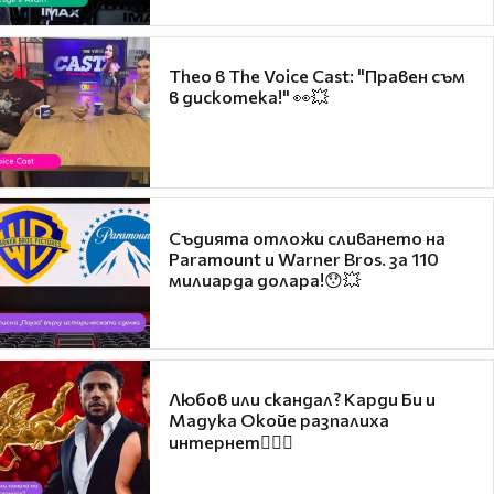
Theo в The Voice Cast: "Правен съм
в дискотека!" 👀💥
Съдията отложи сливането на
Paramount и Warner Bros. за 110
милиарда долара!😯💥
Любов или скандал? Карди Би и
Мадука Окойе разпалиха
интернет❤️‍🔥🔥