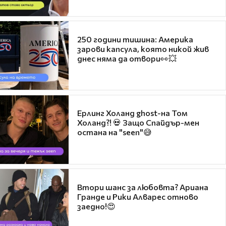
250 години тишина: Америка
зарови капсула, която никой жив
днес няма да отвори👀💥
Ерлинг Холанд ghost-на Том
Холанд?! 💀 Защо Спайдър-мен
остана на "seen"😅
Втори шанс за любовта? Ариана
Гранде и Рики Алварес отново
заедно!😍