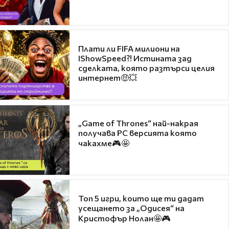
Плати ли FIFA милиони на
IShowSpeed?! Истината зад
сделката, която разтърси целия
интернет🤑💥
„Game of Thrones“ най-накрая
получава PC версията която
чакахме🎮🤩
Топ 5 игри, които ще ти дадат
усещането за „Одисея“ на
Кристофър Нолан🤩🎮