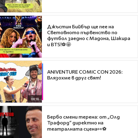
Джъстин Бийбър ще пее на
Световното първенство по
футбол заедно с Мадона, Шакира
и BTS!⚽🤩
ANIVENTURE COMIC CON 2026:
Влязохме в друг свят!
08:16
Бербо смени терена: от „Олд
Трафорд“ директно на
театралната сцена👀⚽