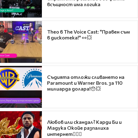
всъщност има логика
Theo в The Voice Cast: "Правен съм
в дискотека!" 👀💥
Съдията отложи сливането на
Paramount и Warner Bros. за 110
милиарда долара!😯💥
Любов или скандал? Карди Би и
Мадука Окойе разпалиха
интернет❤️‍🔥🔥