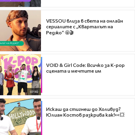
VESSOU влиза в света на онлайн
сериалите с „Кварталът на
Реджо“ 🤩🎬
VOID & Girl Code: Всичко за K-pop
сцената и мечтите им
07:50
Искаш да стигнеш до Холивуд?
Юлиан Костов разкрива как!👀💥