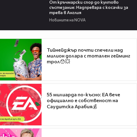
От кръчмарски спор до култово
състезание: Надпревара с косачки за
трева в Англия
Новините на NOVA
Тийнейджър почти спечели над
милион долара с тотален гейминг
трол😯💥
55 милиарда по-късно: EA вече
официално е собственост на
Саудитска Арабия💰