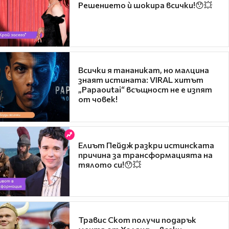
Решението ѝ шокира всички!😯💥
Всички я тананикат, но малцина
знаят истината: VIRAL хитът
„Papaoutai“ всъщност не е изпят
от човек!
Елиът Пейдж разкри истинската
причина за трансформацията на
тялото си!😯💥
Травис Скот получи подарък