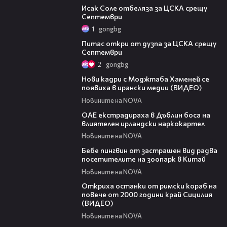
Исак Соле отбеляза за ЦСКА срещу
Септември
1
gongbg
01:37
Питас откри от дузпа за ЦСКА срещу
Септември
2
gongbg
00:14
Нови кадри с Моджтаба Хаменей се
появиха в ирански медии (ВИДЕО)
Новините на NOVA
01:32
ОАЕ екстрадираха в Дъблин боса на
влиятелен ирландски наркокартел
Новините на NOVA
01:15
Бебе пингвин от застрашен вид радва
посетителите на зоопарк в Китай
Новините на NOVA
01:10
Откриха останки от римски кораб на
повече от 2000 години край Сицилия
(ВИДЕО)
Новините на NOVA
03:01