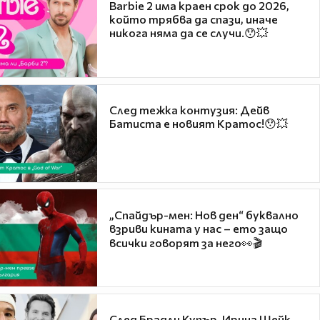
Barbie 2 има краен срок до 2026,
който трябва да спази, иначе
никога няма да се случи.😯💥
След тежка контузия: Дейв
Батиста е новият Кратос!😯💥
„Спайдър-мен: Нов ден“ буквално
взриви кината у нас – ето защо
всички говорят за него👀🎬
След Брадли Купър, Ирина Шейк