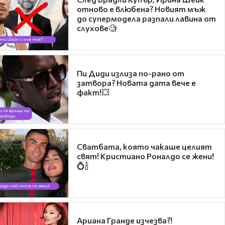
отново е влюбена? Новият мъж
до супермодела разпали лавина от
слухове🧐
Пи Диди излиза по-рано от
затвора? Новата дата вече е
факт!💥
Сватбата, която чакаше целият
свят! Кристиано Роналдо се жени!
💍🍾
Ариана Гранде изчезва?!