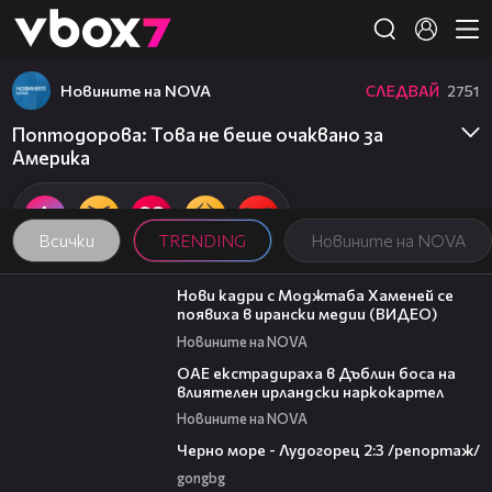
Member of
👾
Новините на NOVA
СЛЕДВАЙ
2751
Поптодорова: Това не беше очаквано за
Америка
Всички
TRENDING
Новините на NOVA
00:14
Нови кадри с Моджтаба Хаменей се
появиха в ирански медии (ВИДЕО)
Новините на NOVA
01:32
ОАЕ екстрадираха в Дъблин боса на
влиятелен ирландски наркокартел
Новините на NOVA
06:06
Черно море - Лудогорец 2:3 /репортаж/
gongbg
01:02