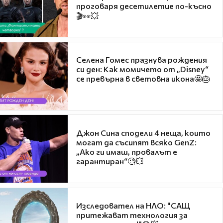
проговаря десетилетие по-късно
🎬👀💥
Селена Гомес празнува рождения
си ден: Как момичето от „Disney“
се превърна в световна икона🤩🎂
Джон Сина сподели 4 неща, които
могат да съсипят всяко GenZ:
„Ако ги имаш, провалът е
гарантиран“🧐💥
Изследовател на НЛО: "САЩ
притежават технология за