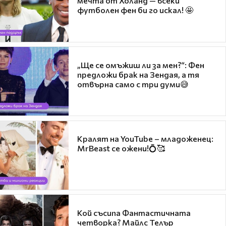
мечта от Холанд — всеки
футболен фен би го искал! 🤩
„Ще се омъжиш ли за мен?“: Фен
предложи брак на Зендая, а тя
отвърна само с три думи😅
Кралят на YouTube – младоженец:
MrBeast се ожени!💍🥰
Кой съсипа Фантастичната
четворка? Майлс Телър