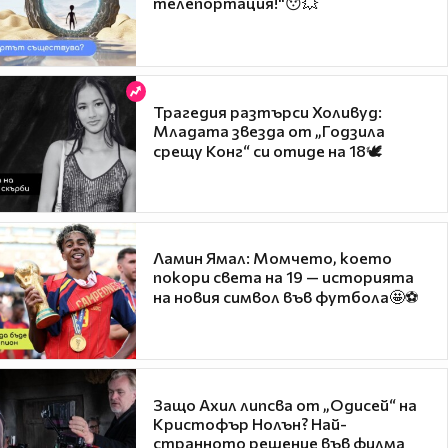
телепортация!"😯💥
Трагедия разтърси Холивуд:
Младата звезда от „Годзила
срещу Конг“ си отиде на 18🕊️
Ламин Ямал: Момчето, което
покори света на 19 — историята
на новия символ във футбола🤩⚽
Защо Ахил липсва от „Одисей“ на
Кристофър Нолън? Най-
странното решение във филма