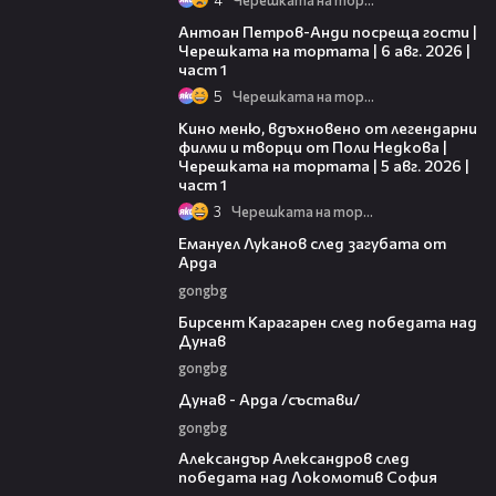
19:09
Антоан Петров-Анди посреща гости |
Черешката на тортата | 6 авг. 2026 |
част 1
5
Черешката на тортата
15:39
Кино меню, вдъхновено от легендарни
филми и творци от Поли Недкова |
Черешката на тортата | 5 авг. 2026 |
част 1
3
Черешката на тортата
03:53
Емануел Луканов след загубата от
Арда
gongbg
02:39
Бирсент Карагарен след победата над
Дунав
gongbg
00:51
Дунав - Арда /състави/
gongbg
01:49
Александър Александров след
победата над Локомотив София