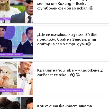
мечта от Холанд — всеки
футболен фен би го искал! 🤩
„Ще се омъжиш ли за мен?“: Фен
предложи брак на Зендая, а тя
отвърна само с три думи😅
Кралят на YouTube – младоженец:
MrBeast се ожени!💍🥰
Кой съсипа Фантастичната