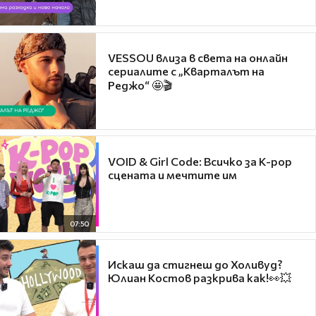
VESSOU влиза в света на онлайн
сериалите с „Кварталът на
Реджо“ 🤩🎬
VOID & Girl Code: Всичко за K-pop
сцената и мечтите им
07:50
Искаш да стигнеш до Холивуд?
Юлиан Костов разкрива как!👀💥