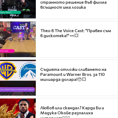
странното решение във филма
всъщност има логика
Theo в The Voice Cast: "Правен съм
в дискотека!" 👀💥
Съдията отложи сливането на
Paramount и Warner Bros. за 110
милиарда долара!😯💥
Любов или скандал? Карди Би и
Мадука Окойе разпалиха
интернет❤️‍🔥🔥