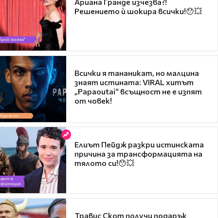
Ариана Гранде изчезва?!
Решението ѝ шокира всички!😯💥
Всички я тананикат, но малцина
знаят истината: VIRAL хитът
„Papaoutai“ всъщност не е изпят
от човек!
Елиът Пейдж разкри истинската
причина за трансформацията на
тялото си!😯💥
Травис Скот получи подарък