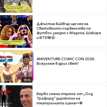
Джъстин Бийбър ще пее на
Световното първенство по
футбол заедно с Мадона, Шакира
и BTS!⚽🤩
ANIVENTURE COMIC CON 2026:
Влязохме в друг свят!
08:16
Бербо смени терена: от „Олд
Трафорд“ директно на
театралната сцена👀⚽