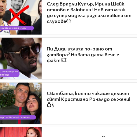
След Брадли Купър, Ирина Шейк
отново е влюбена? Новият мъж
до супермодела разпали лавина от
слухове🧐
Пи Диди излиза по-рано от
затвора? Новата дата вече е
факт!💥
Сватбата, която чакаше целият
свят! Кристиано Роналдо се жени!
💍🍾