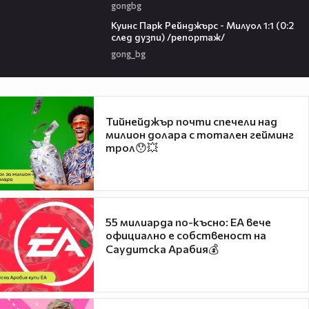
gongbg
08:50
Куинс Парк Рейнджърс - Милуол 1:1 (0:2
след дузпи) /репортаж/
gong_bg
Тийнейджър почти спечели над
милион долара с тотален гейминг
трол😯💥
55 милиарда по-късно: EA вече
официално е собственост на
Саудитска Арабия💰