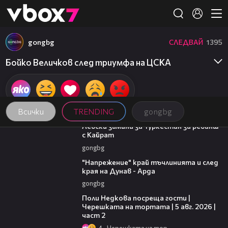
Member of
👾
gongbg
СЛЕДВАЙ
1395
Бойко Величков след триумфа на ЦСКА
Всички
TRENDING
gongbg
00:43
Левски замина за Туркестан за реванш
с Кайрат
gongbg
00:37
"Напрежение" край тъчлинията и след
края на Дунав - Арда
gongbg
13:03
Поли Недкова посреща гости |
Черешката на тортата | 5 авг. 2026 |
част 2
4
Черешката на тортата