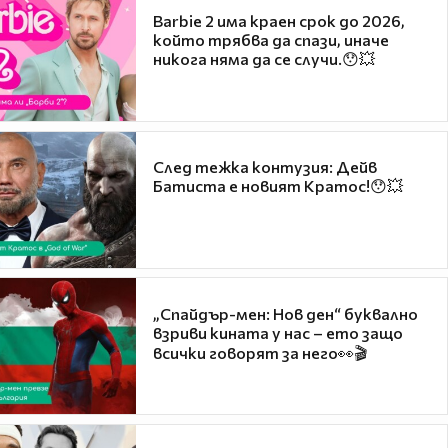
Barbie 2 има краен срок до 2026,
който трябва да спази, иначе
никога няма да се случи.😯💥
След тежка контузия: Дейв
Батиста е новият Кратос!😯💥
„Спайдър-мен: Нов ден“ буквално
взриви кината у нас – ето защо
всички говорят за него👀🎬