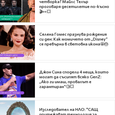
четворка? Майлс Телър
проговаря десетилетие по-късно
🎬👀💥
Селена Гомес празнува рождения
си ден: Как момичето от „Disney“
се превърна в световна икона🤩🎂
Джон Сина сподели 4 неща, които
могат да съсипят всяко GenZ:
„Ако ги имаш, провалът е
гарантиран“🧐💥
Изследовател на НЛО: "САЩ
притежават технология за