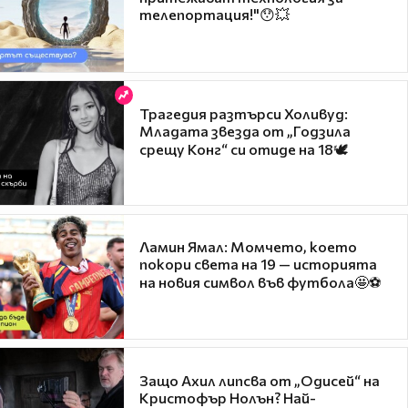
телепортация!"😯💥
Трагедия разтърси Холивуд:
Младата звезда от „Годзила
срещу Конг“ си отиде на 18🕊️
Ламин Ямал: Момчето, което
покори света на 19 — историята
на новия символ във футбола🤩⚽
Защо Ахил липсва от „Одисей“ на
Кристофър Нолън? Най-