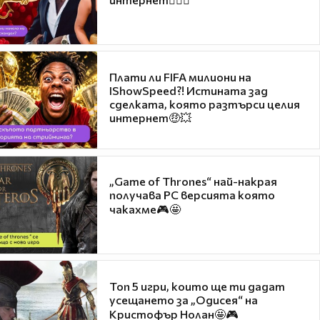
Плати ли FIFA милиони на
IShowSpeed?! Истината зад
сделката, която разтърси целия
интернет🤑💥
„Game of Thrones“ най-накрая
получава PC версията която
чакахме🎮🤩
Топ 5 игри, които ще ти дадат
усещането за „Одисея“ на
Кристофър Нолан🤩🎮