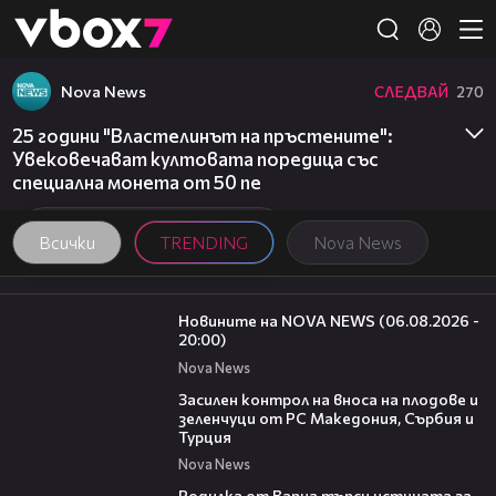
Member of
👾
Nova News
СЛЕДВАЙ
270
25 години "Властелинът на пръстените":
Увековечават култовата поредица със
специална монета от 50 пе
Всички
TRENDING
Nova News
23:12
Новините на NOVA NEWS (06.08.2026 -
20:00)
Nova News
01:53
Засилен контрол на вноса на плодове и
зеленчуци от РС Македония, Сърбия и
Турция
Nova News
03:09
Родилка от Варна търси истината за