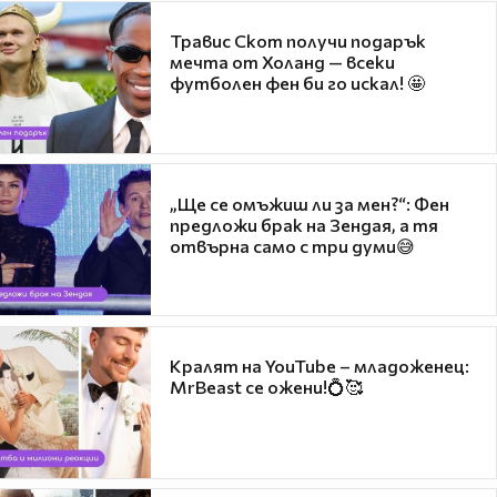
Травис Скот получи подарък
мечта от Холанд — всеки
футболен фен би го искал! 🤩
„Ще се омъжиш ли за мен?“: Фен
предложи брак на Зендая, а тя
отвърна само с три думи😅
Кралят на YouTube – младоженец:
MrBeast се ожени!💍🥰