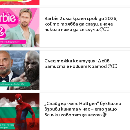
Barbie 2 има краен срок до 2026,
който трябва да спази, иначе
никога няма да се случи.😯💥
След тежка контузия: Дейв
Батиста е новият Кратос!😯💥
„Спайдър-мен: Нов ден“ буквално
взриви кината у нас – ето защо
всички говорят за него👀🎬