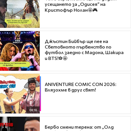
усещането за „Одисея“ на
Кристофър Нолан🤩🎮
Джъстин Бийбър ще пее на
Световното първенство по
футбол заедно с Мадона, Шакира
и BTS!⚽🤩
ANIVENTURE COMIC CON 2026:
Влязохме в друг свят!
08:16
Бербо смени терена: от „Олд