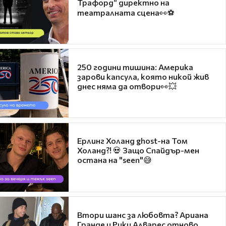
Трафорд“ директно на
театралната сцена👀⚽
250 години тишина: Америка
зарови капсула, която никой жив
днес няма да отвори👀💥
Ерлинг Холанд ghost-на Том
Холанд?! 💀 Защо Спайдър-мен
остана на "seen"😅
Втори шанс за любовта? Ариана
Гранде и Рики Алварес отново