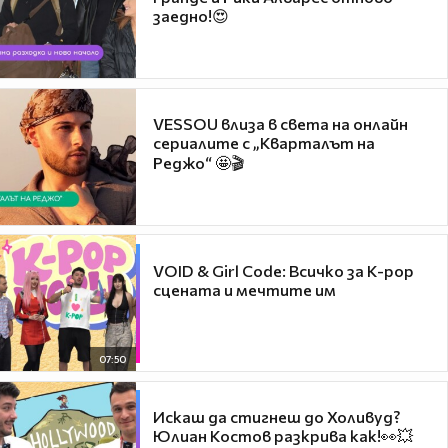
заедно!😍
VESSOU влиза в света на онлайн
сериалите с „Кварталът на
Реджо“ 🤩🎬
VOID & Girl Code: Всичко за K-pop
сцената и мечтите им
07:50
Искаш да стигнеш до Холивуд?
Юлиан Костов разкрива как!👀💥