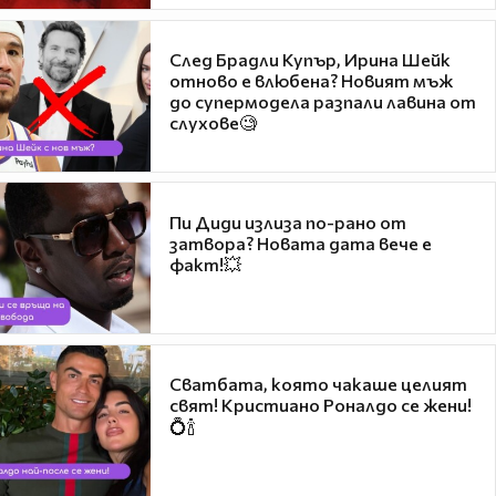
След Брадли Купър, Ирина Шейк
отново е влюбена? Новият мъж
до супермодела разпали лавина от
слухове🧐
Пи Диди излиза по-рано от
затвора? Новата дата вече е
факт!💥
Сватбата, която чакаше целият
свят! Кристиано Роналдо се жени!
💍🍾