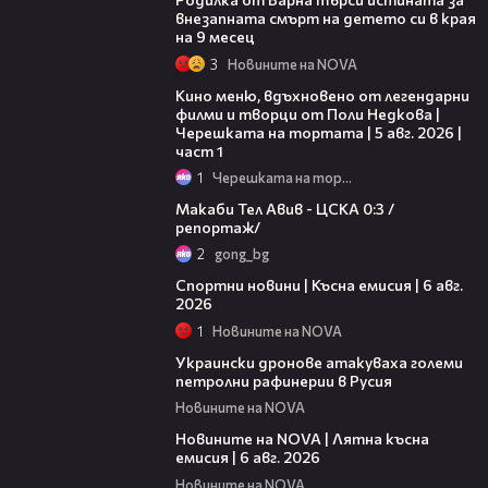
внезапната смърт на детето си в края
на 9 месец
3
Новините на NOVA
15:39
Кино меню, вдъхновено от легендарни
филми и творци от Поли Недкова |
Черешката на тортата | 5 авг. 2026 |
част 1
1
Черешката на тортата
09:11
Макаби Тел Авив - ЦСКА 0:3 /
репортаж/
2
gong_bg
04:51
Спортни новини | Късна емисия | 6 авг.
2026
1
Новините на NOVA
00:41
Украински дронове атакуваха големи
петролни рафинерии в Русия
Новините на NOVA
20:26
Новините на NOVA | Лятна късна
емисия | 6 авг. 2026
Новините на NOVA