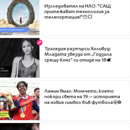
Изследовател на НЛО: "САЩ
притежават технология за
телепортация!"😯💥
Трагедия разтърси Холивуд:
Младата звезда от „Годзила
срещу Конг“ си отиде на 18🕊️
Ламин Ямал: Момчето, което
покори света на 19 — историята
на новия символ във футбола🤩⚽