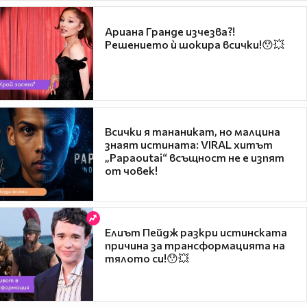
Ариана Гранде изчезва?!
Решението ѝ шокира всички!😯💥
Всички я тананикат, но малцина
знаят истината: VIRAL хитът
„Papaoutai“ всъщност не е изпят
от човек!
Елиът Пейдж разкри истинската
причина за трансформацията на
тялото си!😯💥