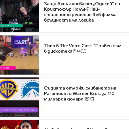
Защо Ахил липсва от „Одисей“ на
Кристофър Нолън? Най-
странното решение във филма
всъщност има логика
Theo в The Voice Cast: "Правен съм
в дискотека!" 👀💥
Съдията отложи сливането на
Paramount и Warner Bros. за 110
милиарда долара!😯💥