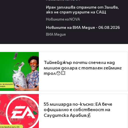
00:41
Иран заплашва страните от Залива,
ако не спрат ударите на САЩ
Новините на NOVA
22:43
Новините на ВИА Медия - 06.08.2026
ВИА Медия
Тийнейджър почти спечели над
милион долара с тотален гейминг
трол😯💥
55 милиарда по-късно: EA вече
официално е собственост на
Саудитска Арабия💰