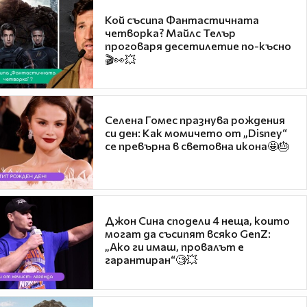
Кой съсипа Фантастичната
четворка? Майлс Телър
проговаря десетилетие по-късно
🎬👀💥
Селена Гомес празнува рождения
си ден: Как момичето от „Disney“
се превърна в световна икона🤩🎂
Джон Сина сподели 4 неща, които
могат да съсипят всяко GenZ:
„Ако ги имаш, провалът е
гарантиран“🧐💥