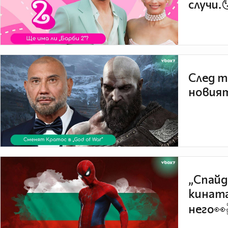
случи.
След т
новият
„Спайд
кината
него👀