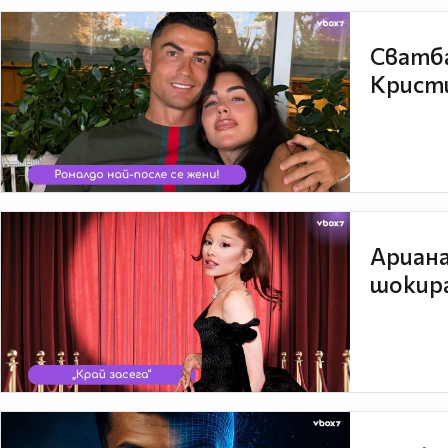
Сватба
Кристи
Ариана
шокира