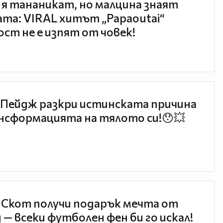
 я тананикат, но малцина знаят
та: VIRAL хитът „Papaoutai“
ст не е изпят от човек!
Пейдж разкри истинската причина
нсформацията на тялото си!😯💥
 Скот получи подарък мечта от
 — всеки футболен фен би го искал!