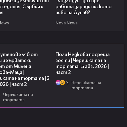
одове и зеленчуци от
„Козлодуй” да спре
кедония, Сърбия и
работа заради ниското
ия
ниво на Дунав?
News
Nova News
15:35
13:03
лутенов хляб от
Поли Недкова посреща
и и хърватски
гости | Черешката на
рт от Милена
тортата | 5 авг. 2026 |
ова-Маца |
част 2
шката на тортата | 3
3
Черешката на
2026 | част 2
тортата
4
Черешката на
тортата