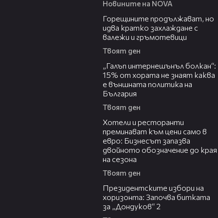
Новините на NOVA
02:31
Горещините продължават, но
идва кратко захлаждане с
валежи и гръмотевици
Твоят ден
08:08
„Галъп интернешънъл болкан“:
15% от хората не знаят каква
е външната политика на
България
Твоят ден
05:54
Хотели и ресторанти
преминават към цени само в
евро: Бизнесът запазва
двойното обозначение до края
на сезона
Твоят ден
15:44
Президентските избори на
хоризонта: Започва битката
за „Дондуков“ 2