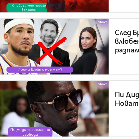
След Б
влюбен
разпал
Пи Дид
Новата