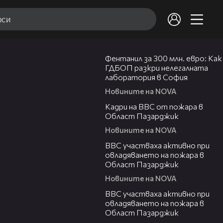
27:37
Фентанил за 300 млн. евро: Как
ГДБОП разкри нелегалната
лаборатория в София
Новините на NOVA
00:13
Кадри на ВВС от пожара в
Област Пазарджик
Новините на NOVA
00:22
ВВС участваха активно при
овладяването на пожара в
Област Пазарджик
Новините на NOVA
00:10
ВВС участваха активно при
овладяването на пожара в
Област Пазарджик