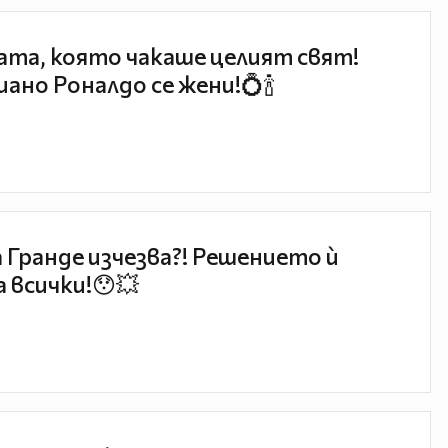
та, която чакаше целият свят!
ано Роналдо се жени!💍🍾
 Гранде изчезва?! Решението ѝ
 всички!😯💥