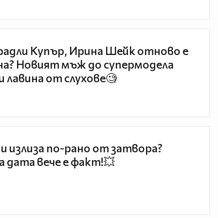
радли Купър, Ирина Шейк отново е
а? Новият мъж до супермодела
и лавина от слухове🧐
и излиза по-рано от затвора?
 дата вече е факт!💥