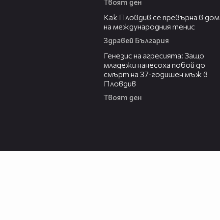
Твоят ден
03:09
Как Пловдив се превърна в дом
на международния тенис
Здравей България
13:28
Генезис на агресията: Защо
младежи нанесоха побой до
смърт на 37-годишен мъж в
Пловдив
Твоят ден