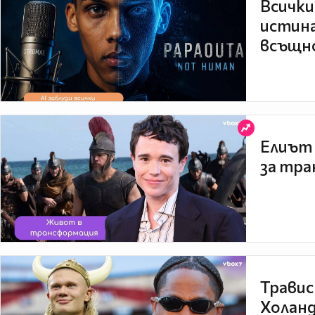
Всички
истина
всъщно
Елиът 
за тра
Травис
Холанд