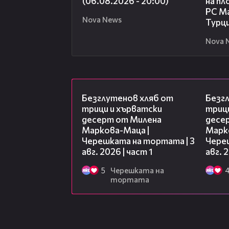
(06.08.2026 - 20:00)
на пл
РС Ма
Nova News
Турц
Nova 
16:02
Безглутенов хляб от
Безг
трици и хърватски
триц
десерт от Милена
десе
Маркова-Маца |
Марк
Черешката на тортата | 3
Чере
авг. 2026 | част 1
авг. 
5
Черешката на
тортата