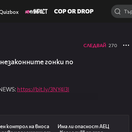
Quizbox
СЛЕДВАЙ
270
 незаконните гонки по
 NEWS:
https://bit.ly/3NY4l3I
nova.bg/
//nova.bg/live/news
01:53
10:12
ен контрол на вноса
Има ли опасност АЕЦ