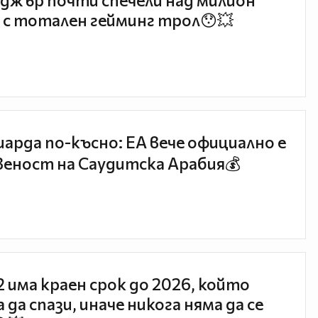
джър почти спечели над милион
 с тотален гейминг трол😯💥
иарда по-късно: EA вече официално е
еност на Саудитска Арабия💰
 2 има краен срок до 2026, който
 да спази, иначе никога няма да се