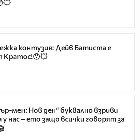
😯💥
ежка контузия: Дейв Батиста е
 Кратос!😯💥
ър-мен: Нов ден“ буквално взриви
 у нас – ето защо всички говорят за
🎬