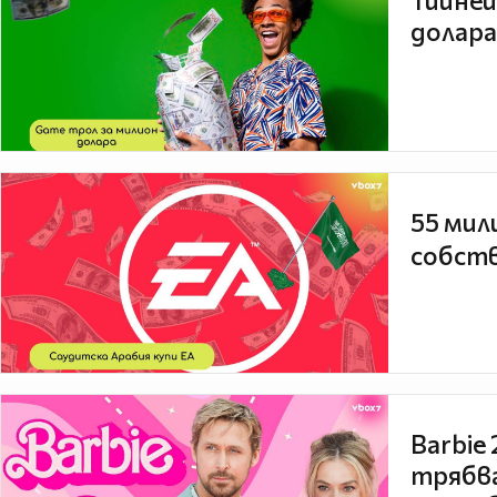
Тийней
долара
55 мил
собств
Barbie
трябва