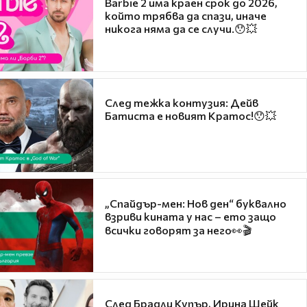
Barbie 2 има краен срок до 2026,
който трябва да спази, иначе
никога няма да се случи.😯💥
След тежка контузия: Дейв
Батиста е новият Кратос!😯💥
„Спайдър-мен: Нов ден“ буквално
взриви кината у нас – ето защо
всички говорят за него👀🎬
След Брадли Купър, Ирина Шейк