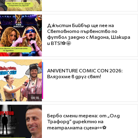
Джъстин Бийбър ще пее на
Световното първенство по
футбол заедно с Мадона, Шакира
и BTS!⚽🤩
ANIVENTURE COMIC CON 2026:
Влязохме в друг свят!
08:16
Бербо смени терена: от „Олд
Трафорд“ директно на
театралната сцена👀⚽