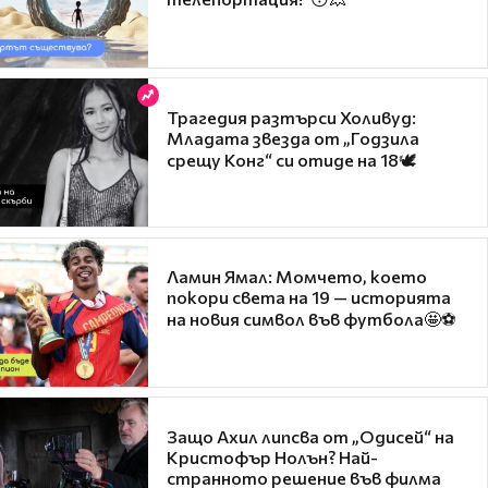
Трагедия разтърси Холивуд:
Младата звезда от „Годзила
срещу Конг“ си отиде на 18🕊️
Ламин Ямал: Момчето, което
покори света на 19 — историята
на новия символ във футбола🤩⚽
Защо Ахил липсва от „Одисей“ на
Кристофър Нолън? Най-
странното решение във филма