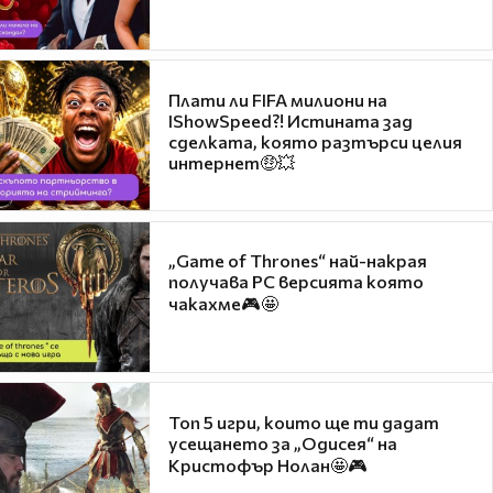
Плати ли FIFA милиони на
IShowSpeed?! Истината зад
сделката, която разтърси целия
интернет🤑💥
„Game of Thrones“ най-накрая
получава PC версията която
чакахме🎮🤩
Топ 5 игри, които ще ти дадат
усещането за „Одисея“ на
Кристофър Нолан🤩🎮