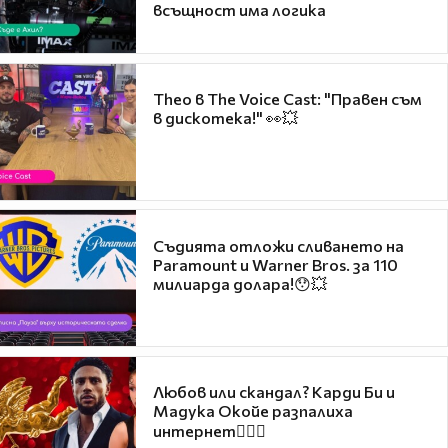
всъщност има логика
Theo в The Voice Cast: "Правен съм
в дискотека!" 👀💥
Съдията отложи сливането на
Paramount и Warner Bros. за 110
милиарда долара!😯💥
Любов или скандал? Карди Би и
Мадука Окойе разпалиха
интернет❤️‍🔥🔥