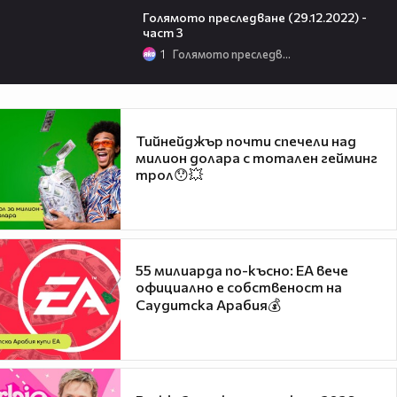
Голямото преследване (29.12.2022) -
част 3
1
Голямото преследване
Тийнейджър почти спечели над
милион долара с тотален гейминг
трол😯💥
55 милиарда по-късно: EA вече
официално е собственост на
Саудитска Арабия💰