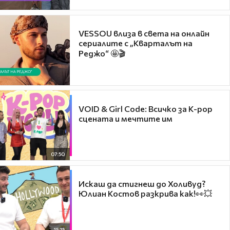
VESSOU влиза в света на онлайн
сериалите с „Кварталът на
Реджо“ 🤩🎬
VOID & Girl Code: Всичко за K-pop
сцената и мечтите им
07:50
Искаш да стигнеш до Холивуд?
Юлиан Костов разкрива как!👀💥
15:15