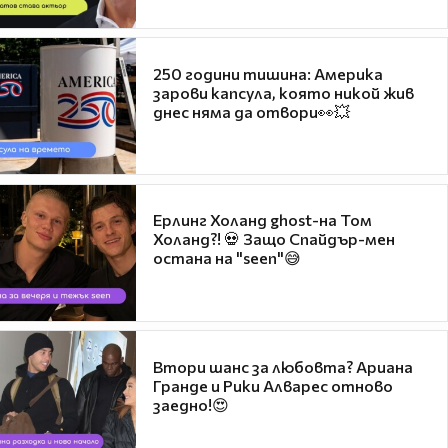
250 години тишина: Америка
зарови капсула, която никой жив
днес няма да отвори👀💥
Ерлинг Холанд ghost-на Том
Холанд?! 💀 Защо Спайдър-мен
остана на "seen"😅
Втори шанс за любовта? Ариана
Гранде и Рики Алварес отново
заедно!😍