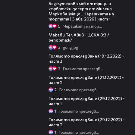
Безглутенов хляб от трици и
хърватски десерт от Милена
Маркова-Маца | Черешката на
тортата | 3 авг. 2026 | част 1
5
Черешката на тортата
09:11
Макаби Тел Авив - ЦСКА 0:3 /
репортаж/
3
gong_bg
13:16
Голямото преследване (19.12.2022) -
част 3
2
Голямото преследване
26:43
Голямото преследване (21.12.2022) -
част 2
2
Голямото преследване
11:01
Голямото преследване (29.12.2022) -
част 1
1
Голямото преследване
28:29
Голямото преследване (29.12.2022) -
част 2
1
Голямото преследване
11:14