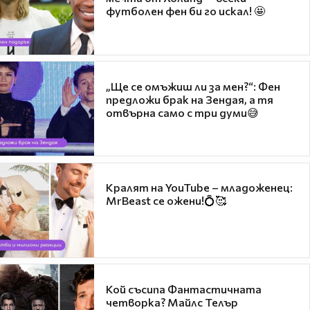
футболен фен би го искал! 🤩
„Ще се омъжиш ли за мен?“: Фен
предложи брак на Зендая, а тя
отвърна само с три думи😅
Кралят на YouTube – младоженец:
MrBeast се ожени!💍🥰
Кой съсипа Фантастичната
четворка? Майлс Телър