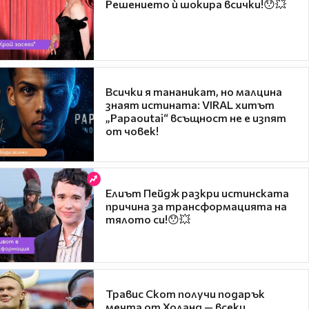
Решението ѝ шокира всички!😯💥
Всички я тананикат, но малцина
знаят истината: VIRAL хитът
„Papaoutai“ всъщност не е изпят
от човек!
Елиът Пейдж разкри истинската
причина за трансформацията на
тялото си!😯💥
Травис Скот получи подарък
мечта от Холанд — всеки