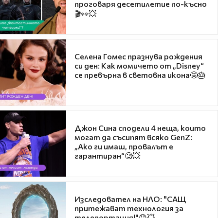
проговаря десетилетие по-късно
🎬👀💥
Селена Гомес празнува рождения
си ден: Как момичето от „Disney“
се превърна в световна икона🤩🎂
Джон Сина сподели 4 неща, които
могат да съсипят всяко GenZ:
„Ако ги имаш, провалът е
гарантиран“🧐💥
Изследовател на НЛО: "САЩ
притежават технология за
телепортация!"😯💥