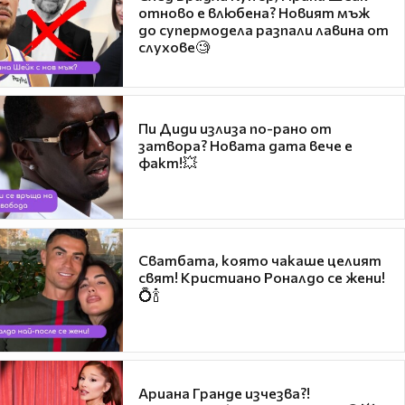
отново е влюбена? Новият мъж
до супермодела разпали лавина от
слухове🧐
Пи Диди излиза по-рано от
затвора? Новата дата вече е
факт!💥
Сватбата, която чакаше целият
свят! Кристиано Роналдо се жени!
💍🍾
Ариана Гранде изчезва?!