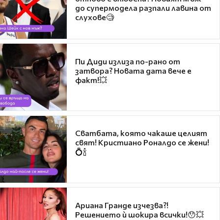
до супермодела разпали лавина от
слухове🧐
Пи Диди излиза по-рано от
затвора? Новата дата вече е
факт!💥
Сватбата, която чакаше целият
свят! Кристиано Роналдо се жени!
💍🍾
Ариана Гранде изчезва?!
Решението ѝ шокира всички!😯💥