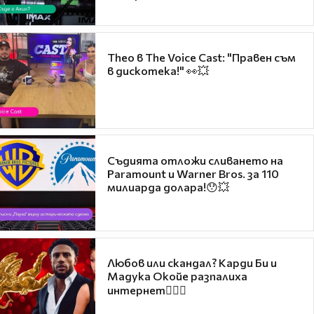
Theo в The Voice Cast: "Правен съм
в дискотека!" 👀💥
Съдията отложи сливането на
Paramount и Warner Bros. за 110
милиарда долара!😯💥
Любов или скандал? Карди Би и
Мадука Окойе разпалиха
интернет❤️‍🔥🔥