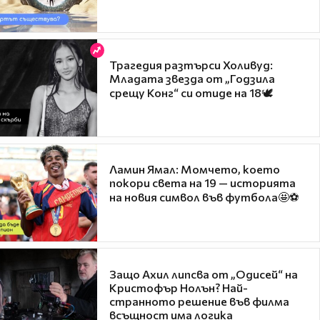
Трагедия разтърси Холивуд:
Младата звезда от „Годзила
срещу Конг“ си отиде на 18🕊️
Ламин Ямал: Момчето, което
покори света на 19 — историята
на новия символ във футбола🤩⚽
Защо Ахил липсва от „Одисей“ на
Кристофър Нолън? Най-
странното решение във филма
всъщност има логика