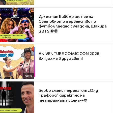
Джъстин Бийбър ще пее на
Световното първенство по
футбол заедно с Мадона, Шакира
и BTS!⚽🤩
ANIVENTURE COMIC CON 2026:
Влязохме в друг свят!
08:16
Бербо смени терена: от „Олд
Трафорд“ директно на
театралната сцена👀⚽