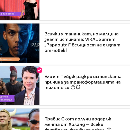
Всички я тананикат, но малцина
знаят истината: VIRAL хитът
„Papaoutai“ всъщност не е изпят
от човек!
Елиът Пейдж разкри истинската
причина за трансформацията на
тялото си!😯💥
Травис Скот получи подарък
мечта от Холанд — всеки
футболен фен би го искал! 🤩