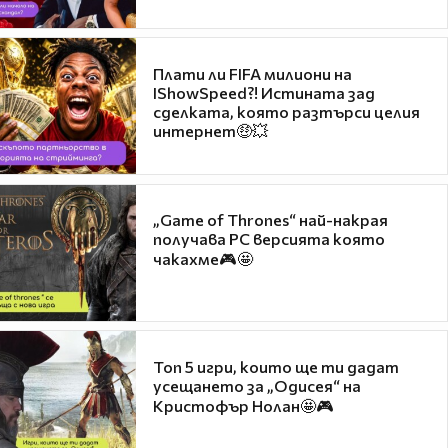
Плати ли FIFA милиони на
IShowSpeed?! Истината зад
сделката, която разтърси целия
интернет🤑💥
„Game of Thrones“ най-накрая
получава PC версията която
чакахме🎮🤩
Топ 5 игри, които ще ти дадат
усещането за „Одисея“ на
Кристофър Нолан🤩🎮