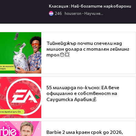
Класация : Най-богатите наркобарони
246
houseron - Научи нещо ново
Тийнейджър почти спечели над
милион долара с тотален гейминг
трол😯💥
55 милиарда по-късно: EA вече
официално е собственост на
Саудитска Арабия💰
Barbie 2 има краен срок до 2026,