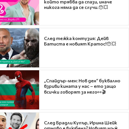
който трябва да спази, иначе
никога няма да се случи.😯💥
След тежка контузия: Дейв
Батиста е новият Кратос!😯💥
„Спайдър-мен: Нов ден“ буквално
взриви кината у нас – ето защо
всички говорят за него👀🎬
След Брадли Купър, Ирина Шейк
отново е влюбена? Новият мъж