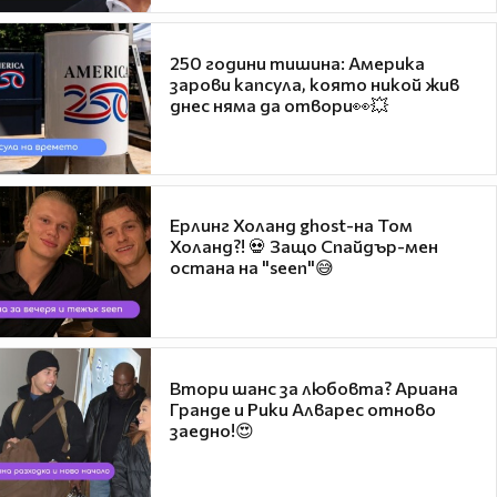
250 години тишина: Америка
зарови капсула, която никой жив
днес няма да отвори👀💥
Ерлинг Холанд ghost-на Том
Холанд?! 💀 Защо Спайдър-мен
остана на "seen"😅
Втори шанс за любовта? Ариана
Гранде и Рики Алварес отново
заедно!😍