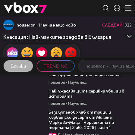
Member of
👾
houseron - Научи нещо ново
СЛЕДВАЙ
322
Класация : Най-малките градове в България
Всички
TRENDING
houseron - Научи нещо
07:37
Най-бруталните затвори в света
houseron - Научи нещо ново
06:45
Най-ужасяващите серийни убийци в
историята
houseron - Научи нещо ново
16:02
Безглутенов хляб от трици и
хърватски десерт от Милена
Маркова-Маца | Черешката на
тортата | 3 авг. 2026 | част 1
5
Черешката на тортата