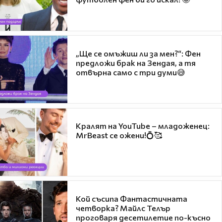
„Ще се омъжиш ли за мен?“: Фен
предложи брак на Зендая, а тя
отвърна само с три думи😅
Кралят на YouTube – младоженец:
MrBeast се ожени!💍🥰
Кой съсипа Фантастичната
четворка? Майлс Телър
проговаря десетилетие по-късно