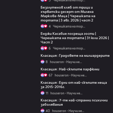
15:35
Безглутенов хляб от трици и
хърватски десерт от Милена
Маркова-Маца | Черешката на
тортата | 3 авг. 2026 | част 2
4
Черешката на тортата
16:45
Енджи Касабие посреща гости |
Черешката на тортата | 31 юли 2026 |
Част 2
6
Черешката на тортата
02:08
Класация : Градовете на милиардерите
8
houseron - Научи нещо ново
02:48
Класация : Най-скъпите парфюми
67
houseron - Научи нещо ново
03:23
Класация : Едни от най-скъпите неща
за 2015-2016г.
11
houseron - Научи нещо ново
02:18
Класация : 7-те най-странни психични
заболявания
40
houseron - Научи нещо ново
05:29