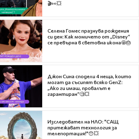
🎬👀💥
Селена Гомес празнува рождения
си ден: Как момичето от „Disney“
се превърна в световна икона🤩🎂
Джон Сина сподели 4 неща, които
могат да съсипят всяко GenZ:
„Ако ги имаш, провалът е
гарантиран“🧐💥
Изследовател на НЛО: "САЩ
притежават технология за
телепортация!"😯💥