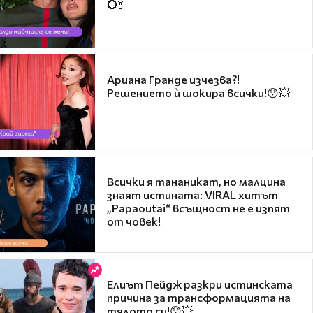
💍🍾
Ариана Гранде изчезва?!
Решението ѝ шокира всички!😯💥
Всички я тананикат, но малцина
знаят истината: VIRAL хитът
„Papaoutai“ всъщност не е изпят
от човек!
Елиът Пейдж разкри истинската
причина за трансформацията на
тялото си!😯💥