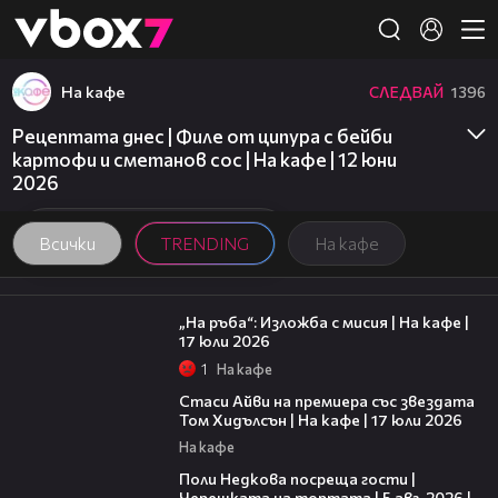
Member of
👾
На кафе
СЛЕДВАЙ
1396
Рецептата днес | Филе от ципура с бейби
картофи и сметанов сос | На кафе | 12 юни
2026
Всички
TRENDING
На кафе
09:09
„На ръба“: Изложба с мисия | На кафе |
17 юли 2026
1
На кафе
02:58
Стаси Айви на премиера със звездата
Том Хидълсън | На кафе | 17 юли 2026
На кафе
19:25
Поли Недкова посреща гости |
Черешката на тортата | 5 авг. 2026 |