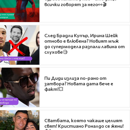
всички говорят за него👀🎬
След Брадли Купър, Ирина Шейк
отново е влюбена? Новият мъж
до супермодела разпали лавина от
слухове🧐
Пи Диди излиза по-рано от
затвора? Новата дата вече е
факт!💥
Сватбата, която чакаше целият
свят! Кристиано Роналдо се жени!