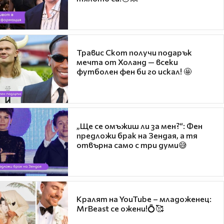
Травис Скот получи подарък
мечта от Холанд — всеки
футболен фен би го искал! 🤩
„Ще се омъжиш ли за мен?“: Фен
предложи брак на Зендая, а тя
отвърна само с три думи😅
Кралят на YouTube – младоженец:
MrBeast се ожени!💍🥰