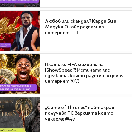
Любов или скандал? Карди Би и
Мадука Окойе разпалиха
интернет❤️‍🔥🔥
Плати ли FIFA милиони на
IShowSpeed?! Истината зад
сделката, която разтърси целия
интернет🤑💥
„Game of Thrones“ най-накрая
получава PC версията която
чакахме🎮🤩