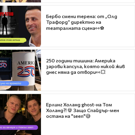
Бербо смени терена: от „Олд
Трафорд“ директно на
театралната сцена👀⚽
250 години тишина: Америка
зарови капсула, която никой жив
днес няма да отвори👀💥
Ерлинг Холанд ghost-на Том
Холанд?! 💀 Защо Спайдър-мен
остана на "seen"😅