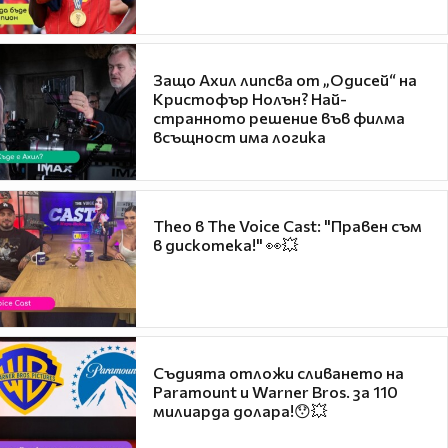
Защо Ахил липсва от „Одисей“ на
Кристофър Нолън? Най-
странното решение във филма
всъщност има логика
Theo в The Voice Cast: "Правен съм
в дискотека!" 👀💥
Съдията отложи сливането на
Paramount и Warner Bros. за 110
милиарда долара!😯💥