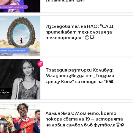
Изследовател на НЛО: "САЩ
притежават технология за
телепортация!"😯💥
Трагедия разтърси Холивуд:
Младата звезда от „Годзила
срещу Конг“ си отиде на 18🕊️
Ламин Ямал: Момчето, което
покори света на 19 — историята
на новия символ във футбола🤩⚽