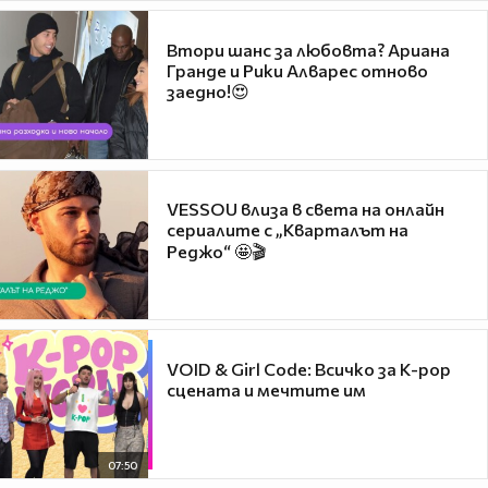
Втори шанс за любовта? Ариана
Гранде и Рики Алварес отново
заедно!😍
VESSOU влиза в света на онлайн
сериалите с „Кварталът на
Реджо“ 🤩🎬
VOID & Girl Code: Всичко за K-pop
сцената и мечтите им
07:50