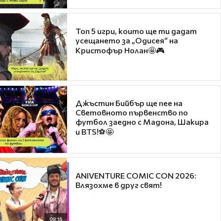
Топ 5 игри, които ще ти дадат
усещането за „Одисея“ на
Кристофър Нолан🤩🎮
Джъстин Бийбър ще пее на
Световното първенство по
футбол заедно с Мадона, Шакира
и BTS!⚽🤩
ANIVENTURE COMIC CON 2026:
Влязохме в друг свят!
08:16