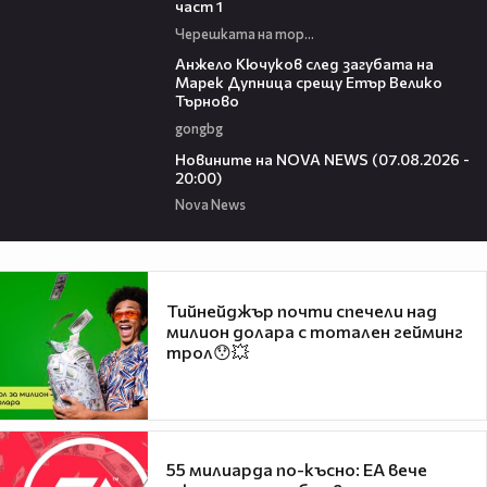
част 1
Черешката на тортата
02:27
Анжело Кючуков след загубата на
Марек Дупница срещу Етър Велико
Търново
gongbg
22:56
Новините на NOVA NEWS (07.08.2026 -
20:00)
Nova News
Тийнейджър почти спечели над
милион долара с тотален гейминг
трол😯💥
55 милиарда по-късно: EA вече