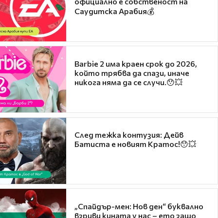
официално е собственост на
Саудитска Арабия💰
Barbie 2 има краен срок до 2026,
който трябва да спази, иначе
никога няма да се случи.😯💥
След тежка контузия: Дейв
Батиста е новият Кратос!😯💥
„Спайдър-мен: Нов ден“ буквално
взриви кината у нас – ето защо