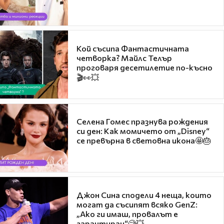
Кой съсипа Фантастичната
четворка? Майлс Телър
проговаря десетилетие по-късно
🎬👀💥
Селена Гомес празнува рождения
си ден: Как момичето от „Disney“
се превърна в световна икона🤩🎂
Джон Сина сподели 4 неща, които
могат да съсипят всяко GenZ:
„Ако ги имаш, провалът е
гарантиран“🧐💥