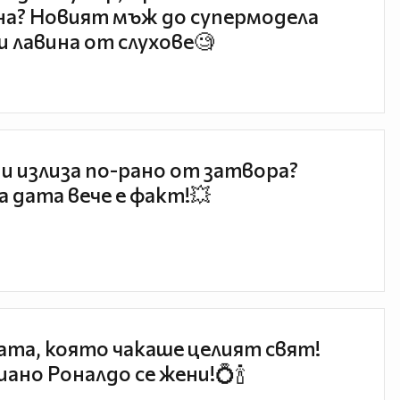
а? Новият мъж до супермодела
и лавина от слухове🧐
и излиза по-рано от затвора?
 дата вече е факт!💥
та, която чакаше целият свят!
ано Роналдо се жени!💍🍾