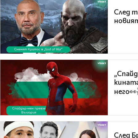
След т
новият
„Спайд
кината
него👀
След Б