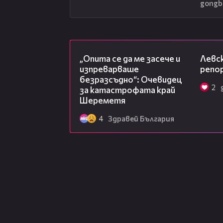
gongb
06:38
„Опита се да ме засече и
Левск
изпреварваше
репо
безразсъдно“: Очевидец
2
за катастрофата край
Шереметя
4
Здравей България