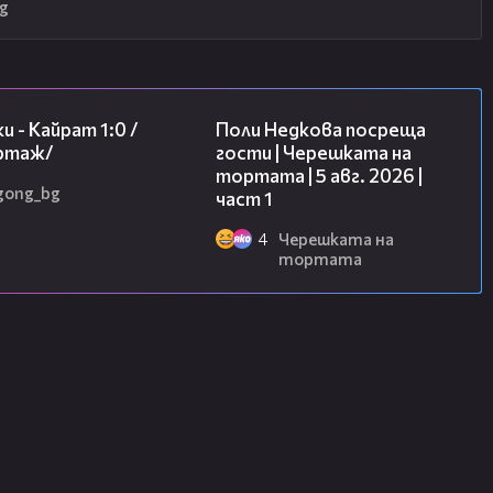
g
05:57
19:25
и - Кайрат 1:0 /
Поли Недкова посреща
ртаж/
гости | Черешката на
тортата | 5 авг. 2026 |
gong_bg
част 1
4
Черешката на
тортата