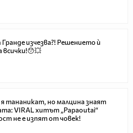
 Гранде изчезва?! Решението ѝ
 всички!😯💥
 я тананикат, но малцина знаят
та: VIRAL хитът „Papaoutai“
ст не е изпят от човек!