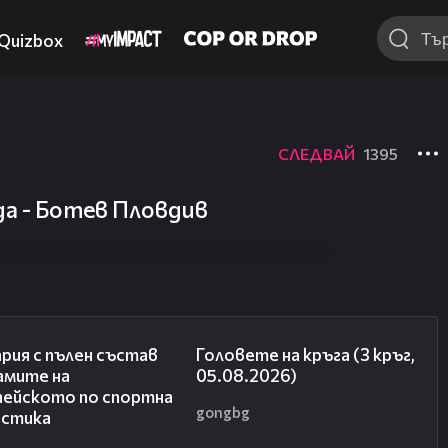
Quizbox
СЛЕДВАЙ
1395
да - Ботев Пловдив
00:47
27:51
рия с пълен състав
Головете на кръга (3 кръг,
амите на
05.08.2026)
пейското по спортна
gongbg
астика