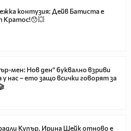
ежка контузия: Дейв Батиста е
 Кратос!😯💥
ър-мен: Нов ден“ буквално взриви
 у нас – ето защо всички говорят за
🎬
радли Купър, Ирина Шейк отново е