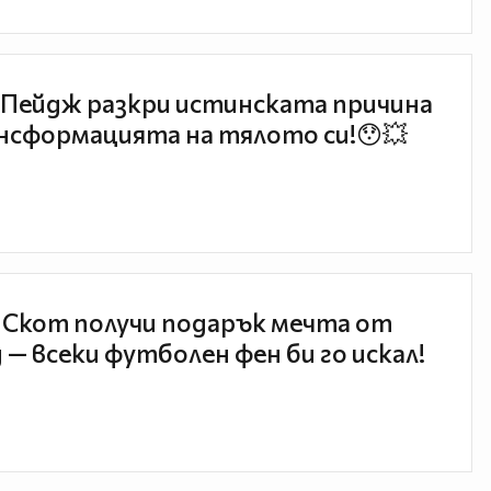
Пейдж разкри истинската причина
нсформацията на тялото си!😯💥
 Скот получи подарък мечта от
 — всеки футболен фен би го искал!