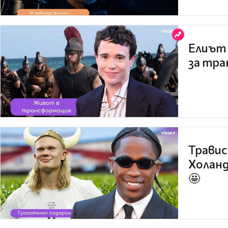
Елиът 
за тра
Травис
Холанд
🤩