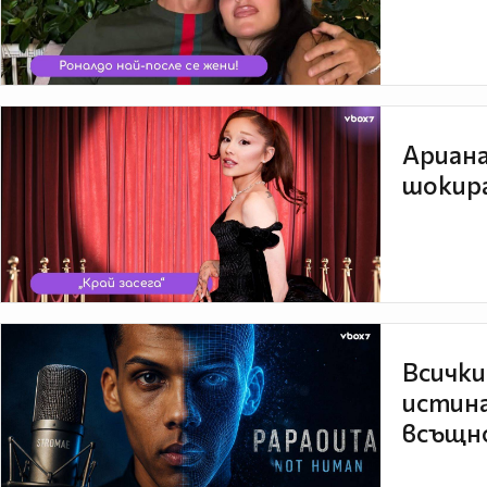
Ариана
шокира
Всички
истина
всъщно