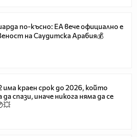
иарда по-късно: EA вече официално е
еност на Саудитска Арабия💰
 2 има краен срок до 2026, който
 да спази, иначе никога няма да се
😯💥