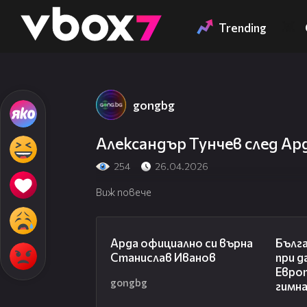
Member of
👾
Trending
gongbg
Александър Тунчев след Ар
254
26.04.2026
Виж повече
00:19
Арда официално си върна
Бълга
Станислав Иванов
при д
Евро
gongbg
гимн