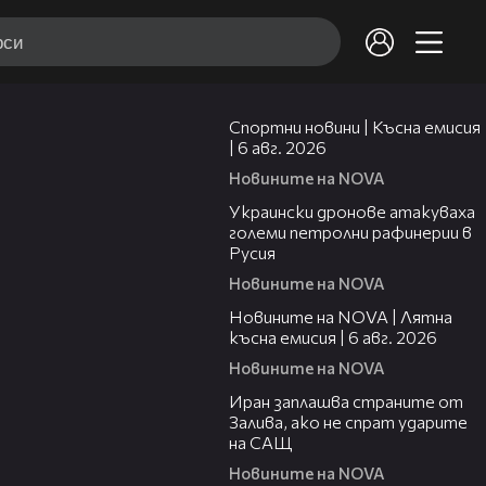
04:51
Спортни новини | Късна емисия
| 6 авг. 2026
Новините на NOVA
00:41
Украински дронове атакуваха
големи петролни рафинерии в
Русия
Новините на NOVA
20:26
Новините на NOVA | Лятна
късна емисия | 6 авг. 2026
Новините на NOVA
00:41
Иран заплашва страните от
Залива, ако не спрат ударите
на САЩ
Новините на NOVA
22:43