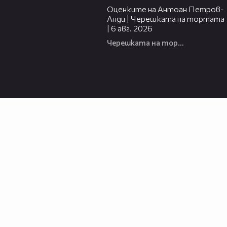
Оценките на Антоан Петров-
Анди | Черешката на тортата
| 6 авг. 2026
Черешката на тортата