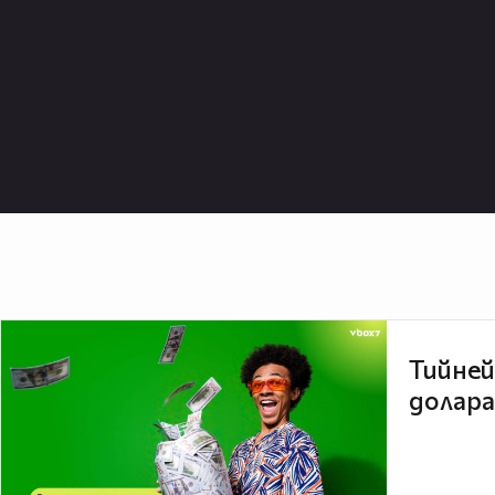
Тийней
долара