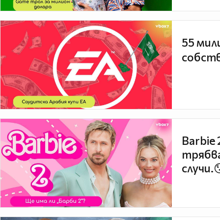
55 мил
собств
Barbie
трябва
случи.