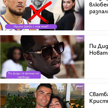
влюбен
разпал
Пи Дид
Новата
Сватба
Кристи