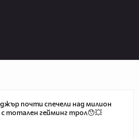
джър почти спечели над милион
 с тотален гейминг трол😯💥