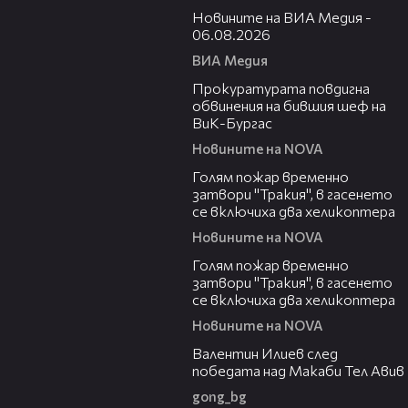
Новините на ВИА Медия -
06.08.2026
ВИА Медия
00:32
Прокуратурата повдигна
обвинения на бившия шеф на
ВиК-Бургас
Новините на NOVA
03:06
Голям пожар временно
затвори "Тракия", в гасенето
се включиха два хеликоптера
Новините на NOVA
03:39
Голям пожар временно
затвори "Тракия", в гасенето
се включиха два хеликоптера
Новините на NOVA
06:38
Валентин Илиев след
победата над Макаби Тел Авив
gong_bg
02:47