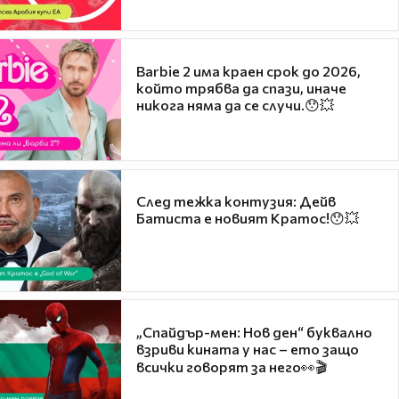
Barbie 2 има краен срок до 2026,
който трябва да спази, иначе
никога няма да се случи.😯💥
След тежка контузия: Дейв
Батиста е новият Кратос!😯💥
„Спайдър-мен: Нов ден“ буквално
взриви кината у нас – ето защо
всички говорят за него👀🎬