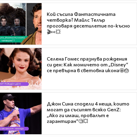
Кой съсипа Фантастичната
четворка? Майлс Телър
проговаря десетилетие по-късно
🎬👀💥
Селена Гомес празнува рождения
си ден: Как момичето от „Disney“
се превърна в световна икона🤩🎂
Джон Сина сподели 4 неща, които
могат да съсипят всяко GenZ:
„Ако ги имаш, провалът е
гарантиран“🧐💥