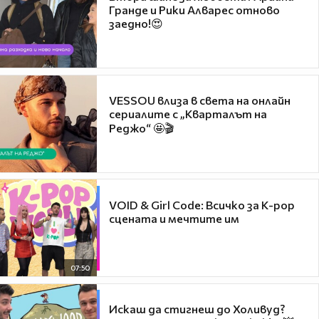
Гранде и Рики Алварес отново
заедно!😍
VESSOU влиза в света на онлайн
сериалите с „Кварталът на
Реджо“ 🤩🎬
VOID & Girl Code: Всичко за K-pop
сцената и мечтите им
07:50
Искаш да стигнеш до Холивуд?