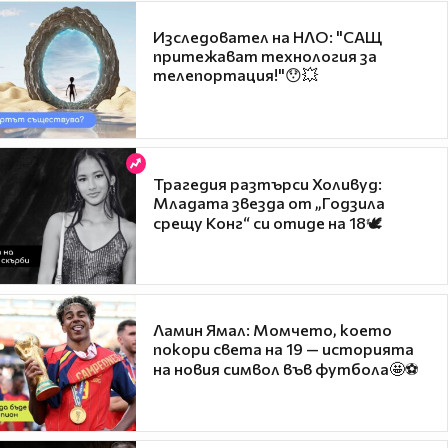
Изследовател на НЛО: "САЩ
притежават технология за
телепортация!"😯💥
Трагедия разтърси Холивуд:
Младата звезда от „Годзила
срещу Конг“ си отиде на 18🕊️
Ламин Ямал: Момчето, което
покори света на 19 — историята
на новия символ във футбола🤩⚽