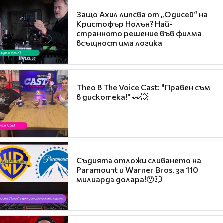
Защо Ахил липсва от „Одисей“ на
Кристофър Нолън? Най-
странното решение във филма
всъщност има логика
Theo в The Voice Cast: "Правен съм
в дискотека!" 👀💥
Съдията отложи сливането на
Paramount и Warner Bros. за 110
милиарда долара!😯💥