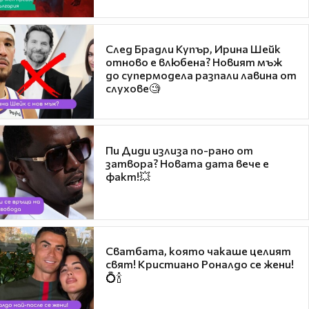
След Брадли Купър, Ирина Шейк
отново е влюбена? Новият мъж
до супермодела разпали лавина от
слухове🧐
Пи Диди излиза по-рано от
затвора? Новата дата вече е
факт!💥
Сватбата, която чакаше целият
свят! Кристиано Роналдо се жени!
💍🍾