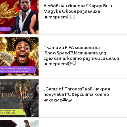
Любов или скандал? Карди Би и
Мадука Окойе разпалиха
интернет❤️‍🔥🔥
Плати ли FIFA милиони на
IShowSpeed?! Истината зад
сделката, която разтърси целия
интернет🤑💥
„Game of Thrones“ най-накрая
получава PC версията която
чакахме🎮🤩