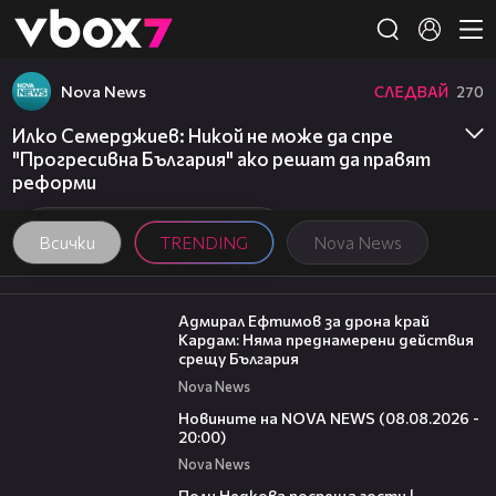
Member of
👾
Nova News
СЛЕДВАЙ
270
Илко Семерджиев: Никой не може да спре
"Прогресивна България" ако решат да правят
реформи
Всички
TRENDING
Nova News
01:48
Адмирал Ефтимов за дрона край
Кардам: Няма преднамерени действия
срещу България
Nova News
22:47
Новините на NOVA NEWS (08.08.2026 -
20:00)
Nova News
19:25
Поли Недкова посреща гости |