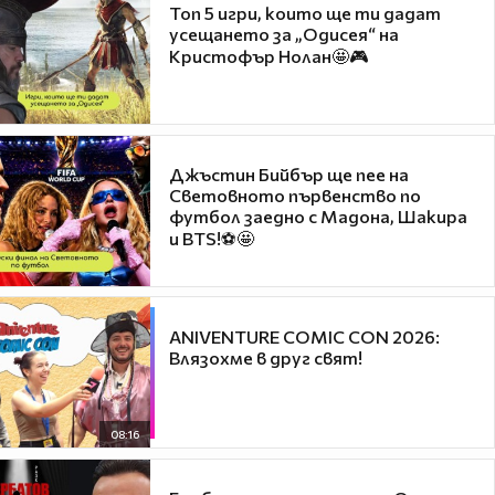
Топ 5 игри, които ще ти дадат
усещането за „Одисея“ на
Кристофър Нолан🤩🎮
Джъстин Бийбър ще пее на
Световното първенство по
футбол заедно с Мадона, Шакира
и BTS!⚽🤩
ANIVENTURE COMIC CON 2026:
Влязохме в друг свят!
08:16