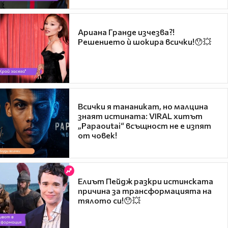
Ариана Гранде изчезва?!
Решението ѝ шокира всички!😯💥
Всички я тананикат, но малцина
знаят истината: VIRAL хитът
„Papaoutai“ всъщност не е изпят
от човек!
Елиът Пейдж разкри истинската
причина за трансформацията на
тялото си!😯💥