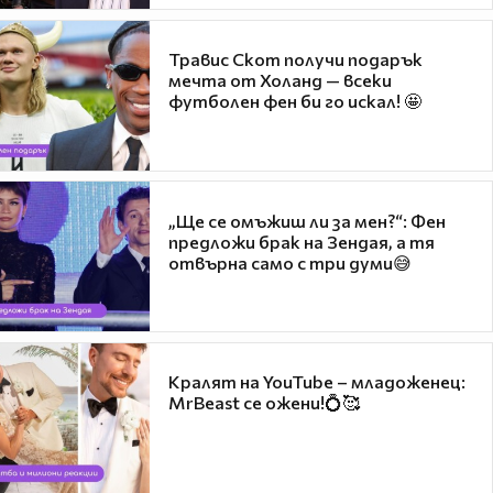
Травис Скот получи подарък
мечта от Холанд — всеки
футболен фен би го искал! 🤩
„Ще се омъжиш ли за мен?“: Фен
предложи брак на Зендая, а тя
отвърна само с три думи😅
Кралят на YouTube – младоженец:
MrBeast се ожени!💍🥰