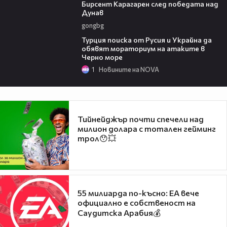
Бирсент Карагарен след победата над
Дунав
gongbg
03:02
Турция поиска от Русия и Украйна да
обявят мораториум на атаките в
Черно море
1
Новините на NOVA
Тийнейджър почти спечели над
милион долара с тотален гейминг
трол😯💥
55 милиарда по-късно: EA вече
официално е собственост на
Саудитска Арабия💰