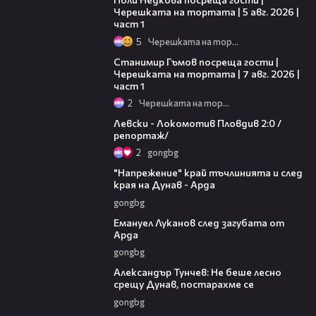
Черешката на тортата | 5 авг. 2026 |
част 1
5
Черешката на тортата
16:22
Станимир Гъмов посреща гости |
Черешката на тортата | 7 авг. 2026 |
част 1
2
Черешката на тортата
06:10
Левски - Локомотив Пловдив 2:0 /
репортаж/
2
gongbg
00:37
"Напрежение" край тъчлинията и след
края на Дунав - Арда
gongbg
03:53
Емануел Луканов след загубата от
Арда
gongbg
02:50
Александър Тунчев: Не беше лесно
срещу Дунав, постарахме се
gongbg
02:39