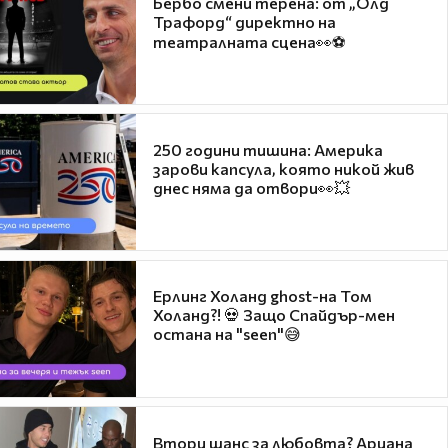
Бербо смени терена: от „Олд
Трафорд“ директно на
театралната сцена👀⚽
250 години тишина: Америка
зарови капсула, която никой жив
днес няма да отвори👀💥
Ерлинг Холанд ghost-на Том
Холанд?! 💀 Защо Спайдър-мен
остана на "seen"😅
Втори шанс за любовта? Ариана