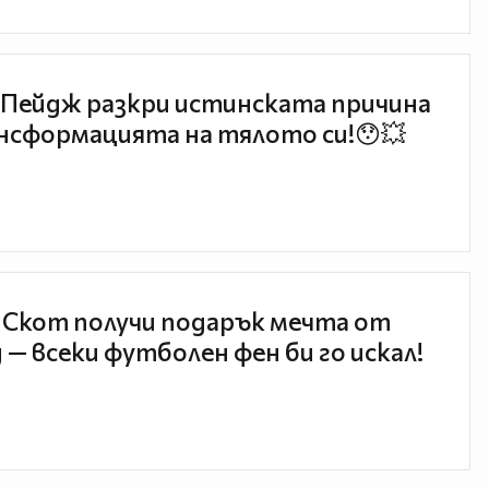
Пейдж разкри истинската причина
нсформацията на тялото си!😯💥
 Скот получи подарък мечта от
 — всеки футболен фен би го искал!