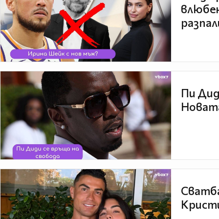
влюбен
разпал
Пи Дид
Новата
Сватба
Кристи