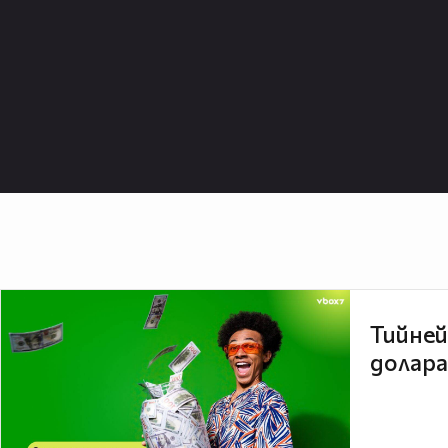
Тийней
долара