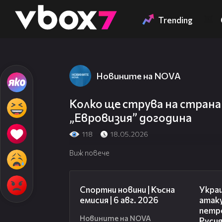
Member of
👾
Trending
Новините на NOVA
Колко ще струва на стран
„Евровизия” догодина
118
18.05.2026
Виж повече
04:51
Спортни новини | Късна
Укра
емисия | 6 авг. 2026
атак
петр
Новините на NOVA
Руси