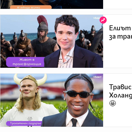
Елиът 
за тра
Травис
Холанд
🤩