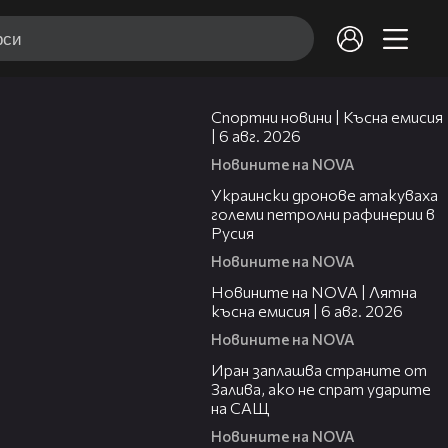
04:51
Спортни новини | Късна емисия
| 6 авг. 2026
Новините на NOVA
00:41
Украински дронове атакуваха
големи петролни рафинерии в
Русия
Новините на NOVA
20:26
Новините на NOVA | Лятна
късна емисия | 6 авг. 2026
Новините на NOVA
00:41
Иран заплашва страните от
Залива, ако не спрат ударите
на САЩ
Новините на NOVA
22:43