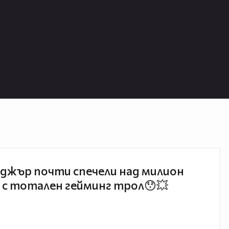
джър почти спечели над милион
 с тотален гейминг трол😯💥