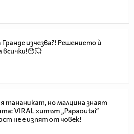
 Гранде изчезва?! Решението ѝ
 всички!😯💥
 я тананикат, но малцина знаят
та: VIRAL хитът „Papaoutai“
ст не е изпят от човек!