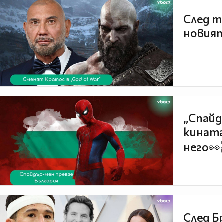
След т
новият
„Спайд
кината
него👀
След Б