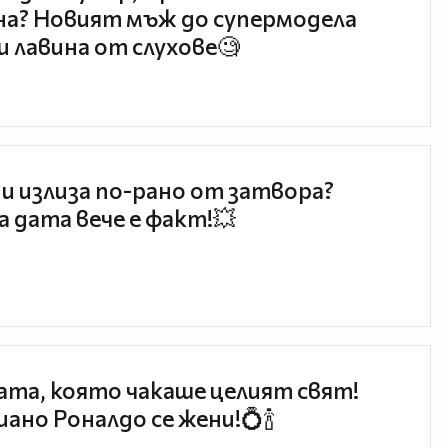
а? Новият мъж до супермодела
и лавина от слухове🧐
и излиза по-рано от затвора?
 дата вече е факт!💥
та, която чакаше целият свят!
ано Роналдо се жени!💍🍾