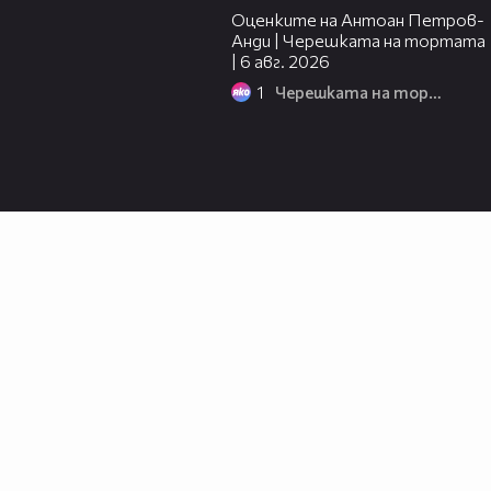
Оценките на Антоан Петров-
Анди | Черешката на тортата
| 6 авг. 2026
1
Черешката на тортата