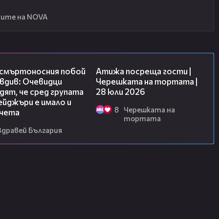
ите на NOVA
09:32
23:41
 смъртоносния побой
Атижа посреща гости |
вдив: Очевидци
Черешката на тортата |
ят, че сред групата
28 юли 2026
йджъри е имало и
8
Черешката на
чета
тортата
Здравей България