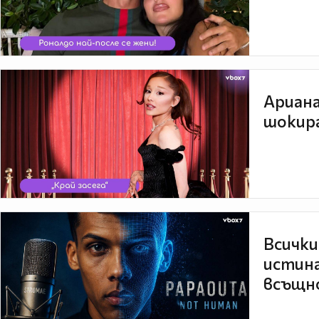
Ариана
шокира
Всички
истина
всъщно