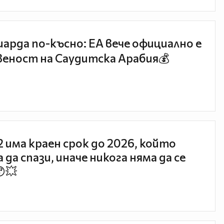
иарда по-късно: EA вече официално е
еност на Саудитска Арабия💰
 2 има краен срок до 2026, който
 да спази, иначе никога няма да се
😯💥