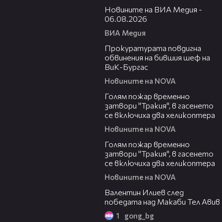
Новините на ВИА Медия -
06.08.2026
ВИА Медия
00:32
Прокуратурата повдигна
обвинения на бившия шеф на
ВиК-Бургас
Новините на NOVA
03:06
Голям пожар временно
затвори "Тракия", в гасенето
се включиха два хеликоптера
Новините на NOVA
03:39
Голям пожар временно
затвори "Тракия", в гасенето
се включиха два хеликоптера
Новините на NOVA
06:38
Валентин Илиев след
победата над Макаби Тел Авив
1
gong_bg
02:47