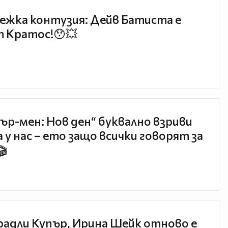
ежка контузия: Дейв Батиста е
 Кратос!😯💥
ър-мен: Нов ден“ буквално взриви
 у нас – ето защо всички говорят за
🎬
радли Купър, Ирина Шейк отново е