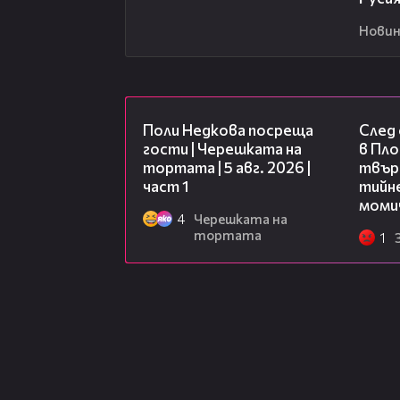
Новин
19:25
Поли Недкова посреща
След
гости | Черешката на
в Пло
тортата | 5 авг. 2026 |
твърд
част 1
тийне
моми
4
Черешката на
тортата
1