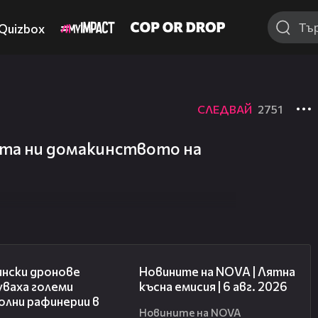
Quizbox
СЛЕДВАЙ
2751
ата ни домакинството на
00:41
20:26
ински дронове
Новините на NOVA | Лятна
уваха големи
късна емисия | 6 авг. 2026
олни рафинерии в
Новините на NOVA
я