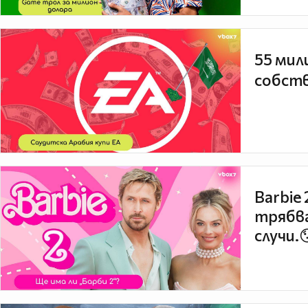
55 мил
собств
Barbie
трябва
случи.