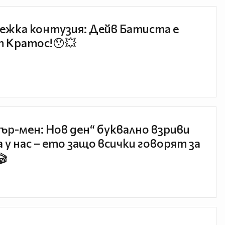
ежка контузия: Дейв Батиста е
 Кратос!😯💥
ър-мен: Нов ден“ буквално взриви
 у нас – ето защо всички говорят за
🎬