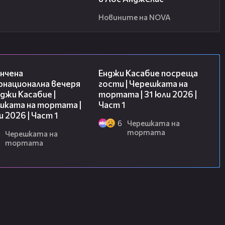
Новините на NOVA
18:07
10:44
нчена
Енджи Касабие посреща
рнационална вечеря
гости | Черешката на
джи Касабие |
тортата | 31 юли 2026 |
шката на тортата |
Част 1
и 2026 | Част 1
6
Черешката на
тортата
Черешката на
тортата