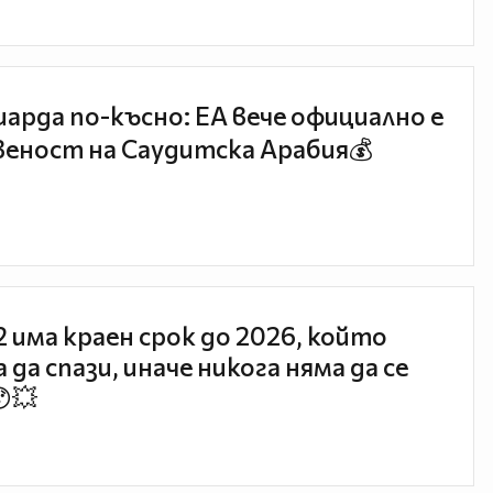
иарда по-късно: EA вече официално е
еност на Саудитска Арабия💰
 2 има краен срок до 2026, който
 да спази, иначе никога няма да се
😯💥