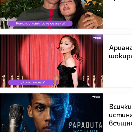
Ариана
шокира
Всички
истина
всъщно