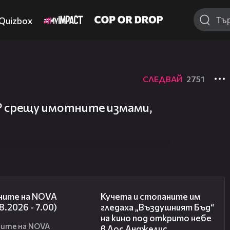
Quizbox
СЛЕДВАЙ
2751
Р срещу имотните измами,
05:35
00:51
ните на NOVA
Кучета и стопаните им
8.2026 - 7.00)
гледаха „Въздушният Бъд“
на кино под открито небе
ите на NOVA
в Лос Анджелис