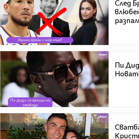
След Б
влюбен
разпал
Пи Дид
Новата
Сватба
Кристи