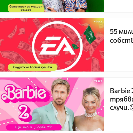
55 мил
собств
Barbie
трябва
случи.