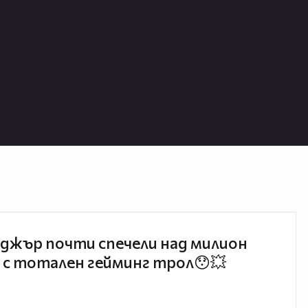
джър почти спечели над милион
 с тотален гейминг трол😯💥