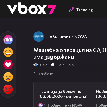
Member of
👾
Trending
Новините на NOVA
Мащабна операция на СДВ
има задържани
1 193
14.05.2026
Виж повече
01:47
Прогноза за времето
Нови
(06.08.2026 - сутрешна)
(06.0
1
Новините на NOVA
Новин