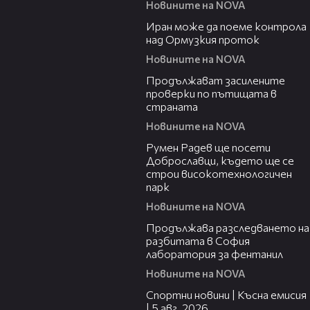
Новините на NOVA
00:52
Иран може да поеме контрола
над Ормузкия проток
Новините на NOVA
00:44
Продължават засилените
проверки по пътищата в
страната
Новините на NOVA
00:45
Румен Радев ще посети
Доброславци, където ще се
строи високотехнологичен
парк
Новините на NOVA
00:37
Продължава разследването на
разбитата в София
лаборатория за фентанил
Новините на NOVA
03:37
Спортни новини | Късна емисия
| 5 авг. 2026