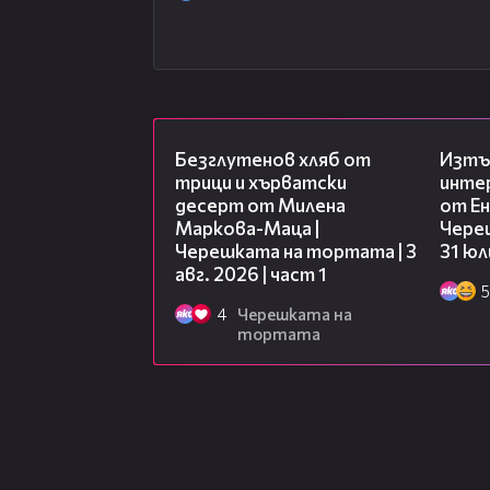
16:02
Безглутенов хляб от
Изтъ
трици и хърватски
инте
десерт от Милена
от Ен
Маркова-Маца |
Чере
Черешката на тортата | 3
31 юл
авг. 2026 | част 1
5
4
Черешката на
тортата