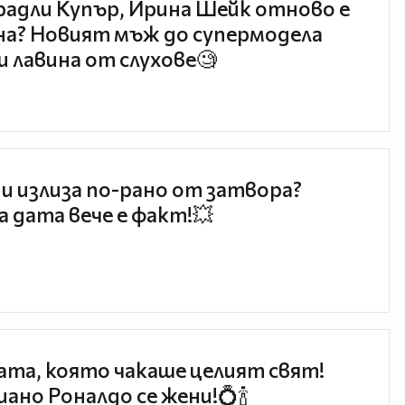
радли Купър, Ирина Шейк отново е
а? Новият мъж до супермодела
и лавина от слухове🧐
и излиза по-рано от затвора?
 дата вече е факт!💥
та, която чакаше целият свят!
ано Роналдо се жени!💍🍾