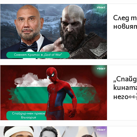
След т
новият
„Спайд
кината
него👀