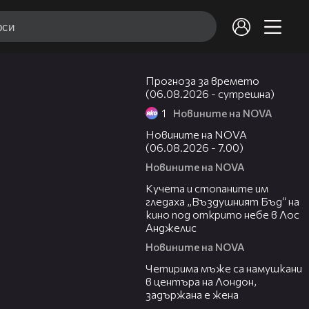
01:47
Прогноза за времето
(06.08.2026 - сутрешна)
1
Новините на NOVA
05:35
Новините на NOVA
(06.08.2026 - 7.00)
Новините на NOVA
00:51
Кучета и стопаните им
гледаха „Въздушният Бъд“ на
кино под открито небе в Лос
Анджелис
Новините на NOVA
00:39
Четирима мъже са намушкани
в центъра на Лондон,
задържана е жена