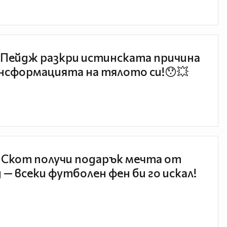
Пейдж разкри истинската причина
нсформацията на тялото си!😯💥
 Скот получи подарък мечта от
 — всеки футболен фен би го искал!