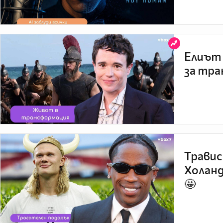
Елиът 
за тра
Травис
Холанд
🤩