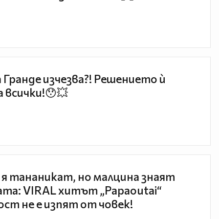
 Гранде изчезва?! Решението ѝ
 всички!😯💥
 я тананикат, но малцина знаят
та: VIRAL хитът „Papaoutai“
ст не е изпят от човек!