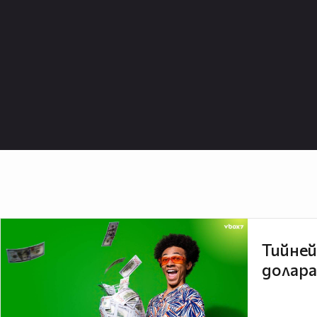
Тийней
долара