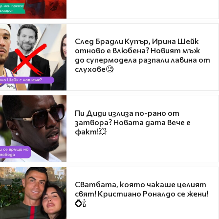
След Брадли Купър, Ирина Шейк
отново е влюбена? Новият мъж
до супермодела разпали лавина от
слухове🧐
Пи Диди излиза по-рано от
затвора? Новата дата вече е
факт!💥
Сватбата, която чакаше целият
свят! Кристиано Роналдо се жени!
💍🍾