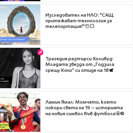
Изследовател на НЛО: "САЩ
притежават технология за
телепортация!"😯💥
Трагедия разтърси Холивуд:
Младата звезда от „Годзила
срещу Конг“ си отиде на 18🕊️
Ламин Ямал: Момчето, което
покори света на 19 — историята
на новия символ във футбола🤩⚽