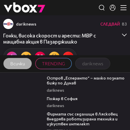
Member of
👾
dariknews
СЛЕДВАЙ
83
Гонки, висока скорост и арести: МВР с
мащабна акция в Пазарджишко
Всички
TRENDING
dariknews
00:04
Остров „Есперанто“ – малко познато
бижу по Дунав
dariknews
00:20
Пожар в София
dariknews
00:06
Фирмата със седалище в Лясковец
внедрява роботизирана техника и
изкуствен интелект