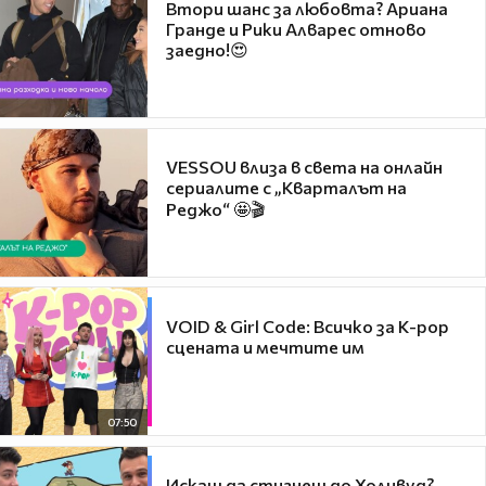
Втори шанс за любовта? Ариана
Гранде и Рики Алварес отново
заедно!😍
VESSOU влиза в света на онлайн
сериалите с „Кварталът на
Реджо“ 🤩🎬
VOID & Girl Code: Всичко за K-pop
сцената и мечтите им
07:50
Искаш да стигнеш до Холивуд?