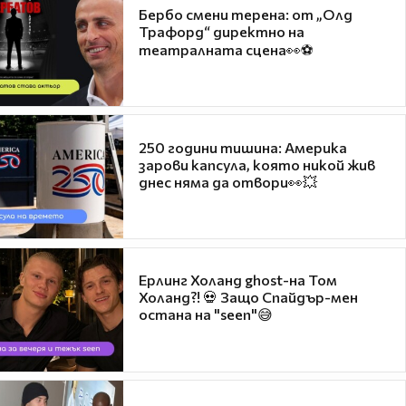
Бербо смени терена: от „Олд
Трафорд“ директно на
театралната сцена👀⚽
250 години тишина: Америка
зарови капсула, която никой жив
днес няма да отвори👀💥
Ерлинг Холанд ghost-на Том
Холанд?! 💀 Защо Спайдър-мен
остана на "seen"😅