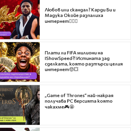
Любов или скандал? Карди Би и
Мадука Окойе разпалиха
интернет❤️‍🔥🔥
Плати ли FIFA милиони на
IShowSpeed?! Истината зад
сделката, която разтърси целия
интернет🤑💥
„Game of Thrones“ най-накрая
получава PC версията която
чакахме🎮🤩