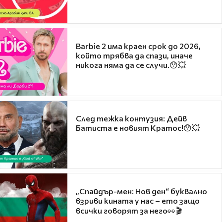
Barbie 2 има краен срок до 2026,
който трябва да спази, иначе
никога няма да се случи.😯💥
След тежка контузия: Дейв
Батиста е новият Кратос!😯💥
„Спайдър-мен: Нов ден“ буквално
взриви кината у нас – ето защо
всички говорят за него👀🎬