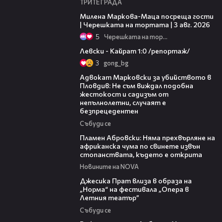
ТРИТЕ ГРАДА
20:17
Милена Маркова-Маца посреща гости
| Черешката на тортата | 3 авг. 2026
5
Черешката на тортата
05:57
Левски - Кайрат 1:0 /репортаж/
3
gong_bg
11:09
Адвокат Марковски за убийството в
Пловдив: Не съм виждал подобна
жестокост и садизъм от
непълнолетни, случаят е
безпрецедентен
Събуди се
13:17
Пламен Абровски: Няма прехвърляне на
африканска чума по свинете извън
стопанствата, където е открита
Новините на NOVA
05:46
Джесика Прат влиза в образа на
„Норма“ на фестивала „Опера в
Летния театър”
Събуди се
13:42