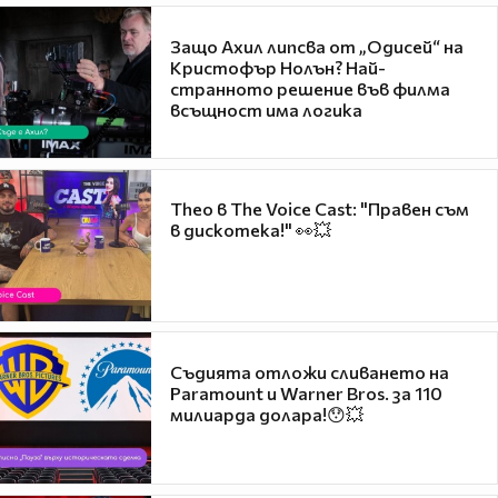
Защо Ахил липсва от „Одисей“ на
Кристофър Нолън? Най-
странното решение във филма
всъщност има логика
Theo в The Voice Cast: "Правен съм
в дискотека!" 👀💥
Съдията отложи сливането на
Paramount и Warner Bros. за 110
милиарда долара!😯💥