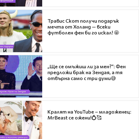
Травис Скот получи подарък
мечта от Холанд — всеки
футболен фен би го искал! 🤩
„Ще се омъжиш ли за мен?“: Фен
предложи брак на Зендая, а тя
отвърна само с три думи😅
Кралят на YouTube – младоженец:
MrBeast се ожени!💍🥰