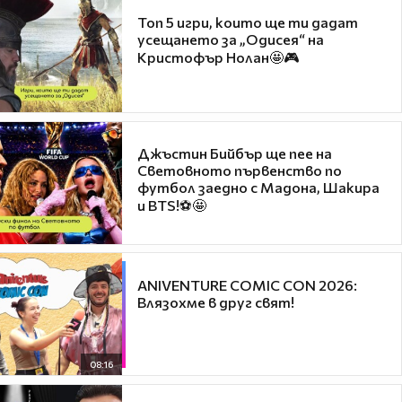
Топ 5 игри, които ще ти дадат
усещането за „Одисея“ на
Кристофър Нолан🤩🎮
Джъстин Бийбър ще пее на
Световното първенство по
футбол заедно с Мадона, Шакира
и BTS!⚽🤩
ANIVENTURE COMIC CON 2026:
Влязохме в друг свят!
08:16