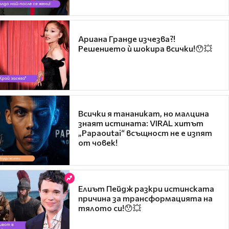
Ариана Гранде изчезва?!
Решението ѝ шокира всички!😯💥
Всички я тананикат, но малцина
знаят истината: VIRAL хитът
„Papaoutai“ всъщност не е изпят
от човек!
Елиът Пейдж разкри истинската
причина за трансформацията на
тялото си!😯💥