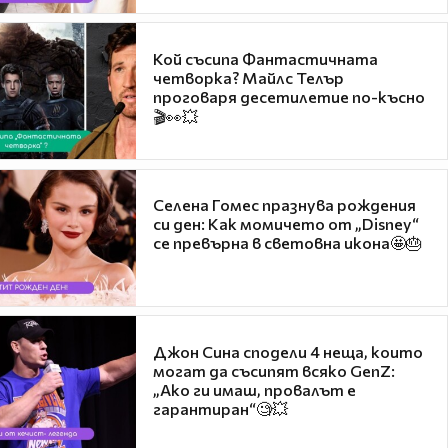
Кой съсипа Фантастичната
четворка? Майлс Телър
проговаря десетилетие по-късно
🎬👀💥
Селена Гомес празнува рождения
си ден: Как момичето от „Disney“
се превърна в световна икона🤩🎂
Джон Сина сподели 4 неща, които
могат да съсипят всяко GenZ:
„Ако ги имаш, провалът е
гарантиран“🧐💥