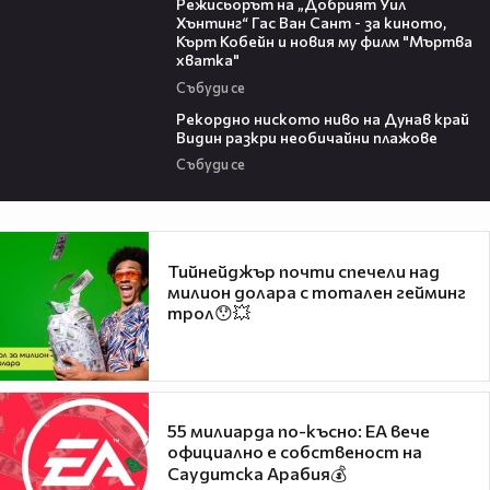
Режисьорът на „Добрият Уил
Хънтинг“ Гас Ван Сант - за киното,
Кърт Кобейн и новия му филм "Мъртва
хватка"
Събуди се
03:48
Рекордно ниското ниво на Дунав край
Видин разкри необичайни плажове
Събуди се
Тийнейджър почти спечели над
милион долара с тотален гейминг
трол😯💥
55 милиарда по-късно: EA вече
официално е собственост на
Саудитска Арабия💰