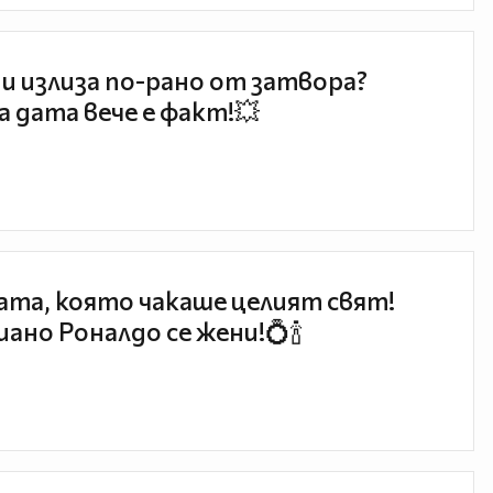
и излиза по-рано от затвора?
 дата вече е факт!💥
та, която чакаше целият свят!
ано Роналдо се жени!💍🍾