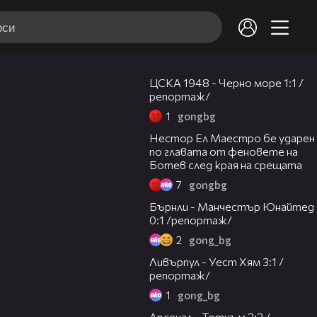
06:07
ЦСКА 1948 - Черно море 1:1 /
репортаж/
1
gongbg
00:42
Нестор Ел Маестро бе ударен
по главата от феновете на
Ботев след края на срещата
7
gongbg
04:40
Бърнли - Манчестър Юнайтед
0:1 /репортаж/
2
gong_bg
08:28
Ливърпул - Уест Хям 3:1 /
репортаж/
1
gong_bg
04:39
Арсенал - Тотнъм 2:2 /