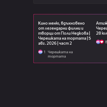
15:31
Кино меню, вдъхновено
Атиж
от легендарни филми и
Чере
творци от Поли Недкова |
28 юл
Черешката на тортата | 5
авг. 2026 | част 2
1
Черешката на
тортата