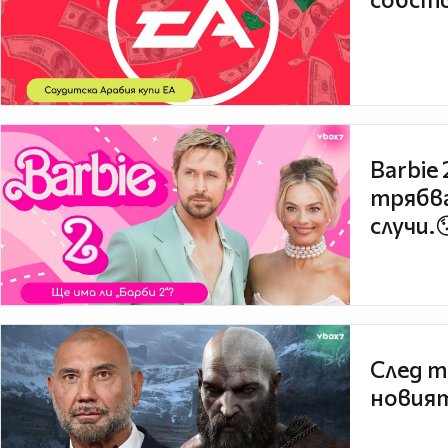
Barbie
трябва
случи.
След т
новият