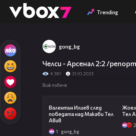
Member of
👾
Trending
gong_bg
Челси - Арсенал 2:2 /репор
6 361
21.10.2023
Виж повече
06:38
Валентин Илиев след
Жоел
победата над Макаби Тел
Тел А
Авив
1
gong_bg