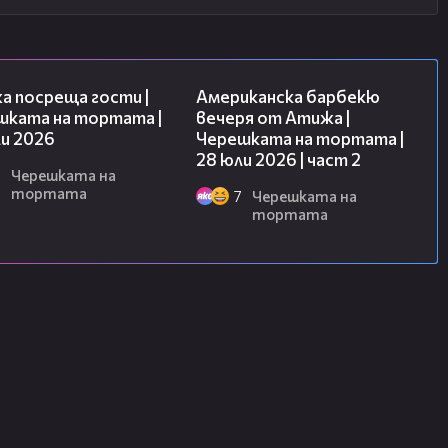
23:41
15:45
а посреща гости |
Американска барбекю
шката на тортата |
вечеря от Атижа |
и 2026
Черешката на тортата |
28 юли 2026 | част 2
8
Черешката на
тортата
7
Черешката на
тортата