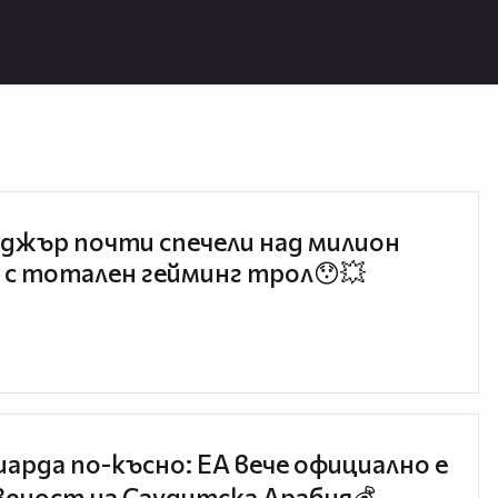
джър почти спечели над милион
 с тотален гейминг трол😯💥
иарда по-късно: EA вече официално е
еност на Саудитска Арабия💰