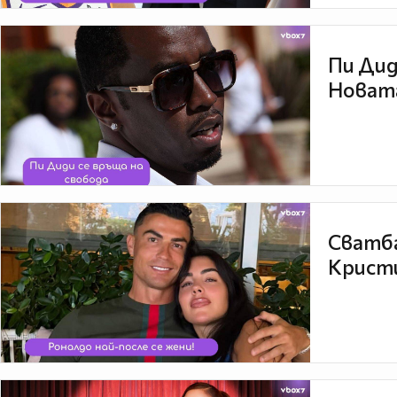
Пи Дид
Новата
Сватба
Кристи