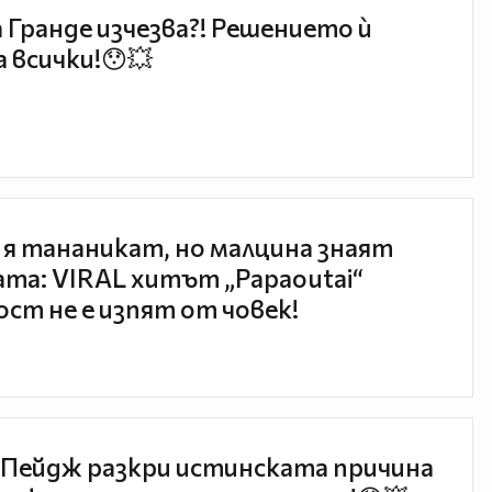
 Гранде изчезва?! Решението ѝ
 всички!😯💥
 я тананикат, но малцина знаят
та: VIRAL хитът „Papaoutai“
ст не е изпят от човек!
Пейдж разкри истинската причина