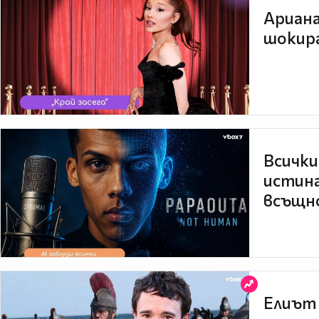
Ариана
шокира
Всички
истина
всъщно
Елиът 