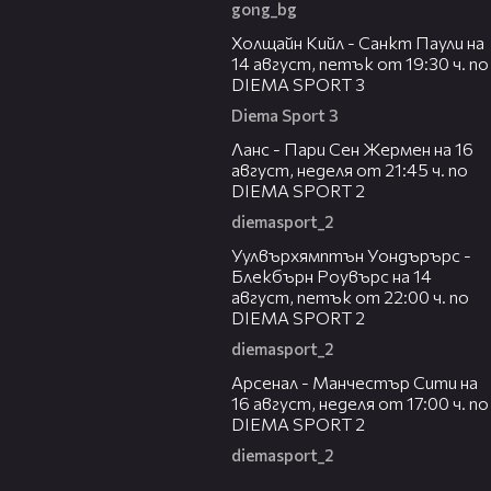
gong_bg
00:36
Холщайн Кийл - Санкт Паули на
14 август, петък от 19:30 ч. по
DIEMA SPORT 3
Diema Sport 3
00:45
Ланс - Пари Сен Жермен на 16
август, неделя от 21:45 ч. по
DIEMA SPORT 2
diemasport_2
00:37
Уулвърхямптън Уондърърс -
Блекбърн Роувърс на 14
август, петък от 22:00 ч. по
DIEMA SPORT 2
diemasport_2
00:38
Арсенал - Манчестър Сити на
16 август, неделя от 17:00 ч. по
DIEMA SPORT 2
diemasport_2