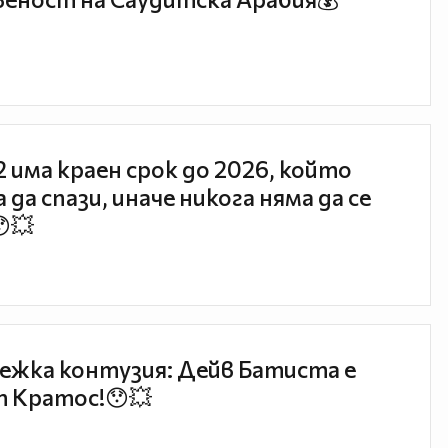
 2 има краен срок до 2026, който
 да спази, иначе никога няма да се
😯💥
ежка контузия: Дейв Батиста е
 Кратос!😯💥