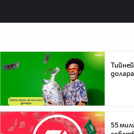
Тийней
долара
55 мил
собств