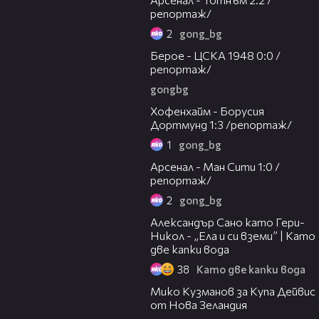
репортаж/
2
gong_bg
06:10
Берое - ЦСКА 1948 0:0 /
репортаж/
gongbg
04:24
Хофенхайм - Борусия
Дортмунд 1:3 /репортаж/
1
gong_bg
04:39
Арсенал - Ман Сити 1:0 /
репортаж/
2
gong_bg
16:28
Александър Сано като Гери-
Никол - „Ела и си вземи” | Като
две капки вода
38
Като две капки вода
05:37
Мико Кузманов за Купа Дейвис
от Нова Зеландия