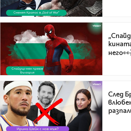
„Спайд
кината
него👀
След Б
влюбен
разпал