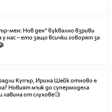
ър-мен: Нов ден“ буквално взриви
 у нас – ето защо всички говорят за
🎬
радли Купър, Ирина Шейк отново е
а? Новият мъж до супермодела
и лавина от слухове🧐