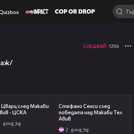
Quizbox
СЛЕДВАЙ
1256
таж/
02:27
03:43
 Цварц след Макаби
Стефано Сенси след
вив - ЦСКА
победата над Макаби Тел
Авив
2
gong_bg
2
gong_bg