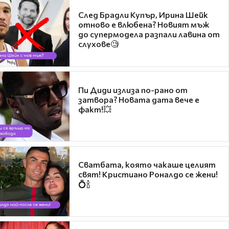
След Брадли Купър, Ирина Шейк
отново е влюбена? Новият мъж
до супермодела разпали лавина от
слухове🧐
Пи Диди излиза по-рано от
затвора? Новата дата вече е
факт!💥
Сватбата, която чакаше целият
свят! Кристиано Роналдо се жени!
💍🍾