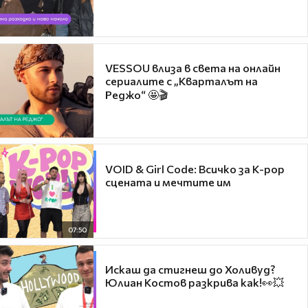
VESSOU влиза в света на онлайн
сериалите с „Кварталът на
Реджо“ 🤩🎬
VOID & Girl Code: Всичко за K-pop
сцената и мечтите им
07:50
Искаш да стигнеш до Холивуд?
Юлиан Костов разкрива как!👀💥