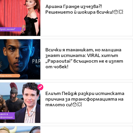
Ариана Гранде изчезва?!
Решението ѝ шокира всички!😯💥
Всички я тананикат, но малцина
знаят истината: VIRAL хитът
„Papaoutai“ всъщност не е изпят
от човек!
Елиът Пейдж разкри истинската
причина за трансформацията на
тялото си!😯💥