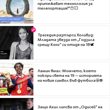
притежават технология за
телепортация!"😯💥
Трагедия разтърси Холивуд:
Младата звезда от „Годзила
срещу Конг“ си отиде на 18🕊️
Ламин Ямал: Момчето, което
покори света на 19 — историята
на новия символ във футбола🤩⚽
Защо Ахил липсва от „Одисей“ на