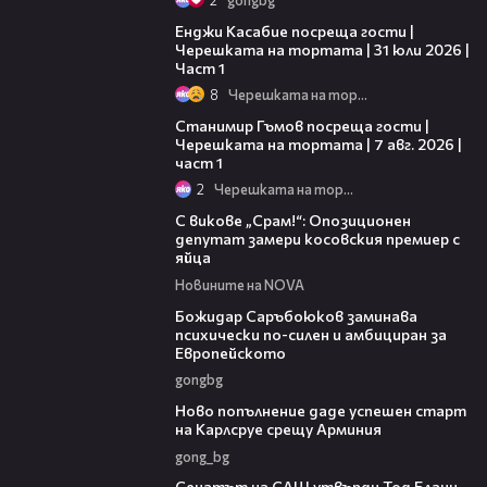
10:44
Енджи Касабие посреща гости |
Черешката на тортата | 31 юли 2026 |
Част 1
8
Черешката на тортата
16:22
Станимир Гъмов посреща гости |
Черешката на тортата | 7 авг. 2026 |
част 1
2
Черешката на тортата
01:24
С викове „Срам!“: Опозиционен
депутат замери косовския премиер с
яйца
Новините на NOVA
03:43
Божидар Саръбоюков заминава
психически по-силен и амбициран за
Европейското
gongbg
03:11
Ново попълнение даде успешен старт
на Карлсруе срещу Арминия
gong_bg
06:32
Сенатът на САЩ утвърди Тод Бланч