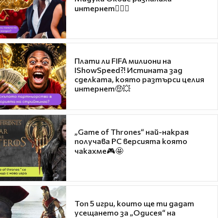
интернет❤️‍🔥🔥
Плати ли FIFA милиони на
IShowSpeed?! Истината зад
сделката, която разтърси целия
интернет🤑💥
„Game of Thrones“ най-накрая
получава PC версията която
чакахме🎮🤩
Топ 5 игри, които ще ти дадат
усещането за „Одисея“ на