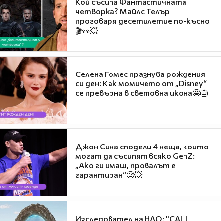
Кой съсипа Фантастичната
четворка? Майлс Телър
проговаря десетилетие по-късно
🎬👀💥
Селена Гомес празнува рождения
си ден: Как момичето от „Disney“
се превърна в световна икона🤩🎂
Джон Сина сподели 4 неща, които
могат да съсипят всяко GenZ:
„Ако ги имаш, провалът е
гарантиран“🧐💥
Изследовател на НЛО: "САЩ