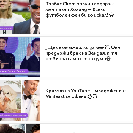
Травис Скот получи подарък
мечта от Холанд — всеки
футболен фен би го искал! 🤩
„Ще се омъжиш ли за мен?“: Фен
предложи брак на Зендая, а тя
отвърна само с три думи😅
Кралят на YouTube – младоженец:
MrBeast се ожени!💍🥰