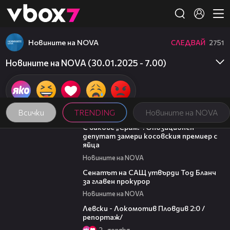
Member of
👾
Новините на NOVA
СЛЕДВАЙ
2751
Новините на NOVA (30.01.2025 - 7.00)
Всички
TRENDING
Новините на NOVA
01:24
С викове „Срам!“: Опозиционен
депутат замери косовския премиер с
яйца
Новините на NOVA
06:32
Сенатът на САЩ утвърди Тод Бланч
за главен прокурор
Новините на NOVA
06:10
Левски - Локомотив Пловдив 2:0 /
репортаж/
2
gongbg