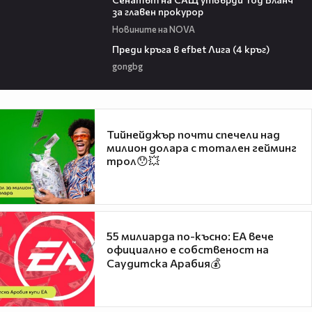
за главен прокурор
Новините на NOVA
43:49
Преди кръга в efbet Лига (4 кръг)
gongbg
Тийнейджър почти спечели над
милион долара с тотален гейминг
трол😯💥
55 милиарда по-късно: EA вече
официално е собственост на
Саудитска Арабия💰