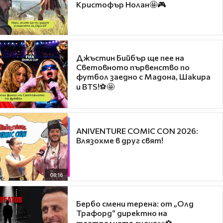
Кристофър Нолан🤩🎮
Джъстин Бийбър ще пее на
Световното първенство по
футбол заедно с Мадона, Шакира
и BTS!⚽🤩
ANIVENTURE COMIC CON 2026:
Влязохме в друг свят!
08:16
Бербо смени терена: от „Олд
Трафорд“ директно на
театралната сцена👀⚽