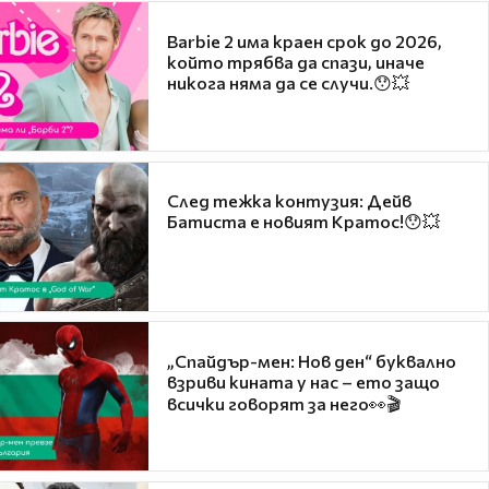
Barbie 2 има краен срок до 2026,
който трябва да спази, иначе
никога няма да се случи.😯💥
След тежка контузия: Дейв
Батиста е новият Кратос!😯💥
„Спайдър-мен: Нов ден“ буквално
взриви кината у нас – ето защо
всички говорят за него👀🎬