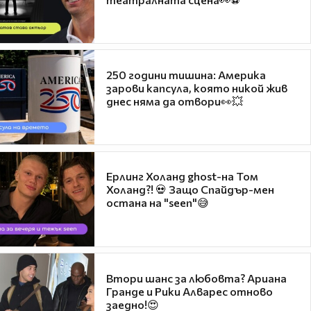
250 години тишина: Америка
зарови капсула, която никой жив
днес няма да отвори👀💥
Ерлинг Холанд ghost-на Том
Холанд?! 💀 Защо Спайдър-мен
остана на "seen"😅
Втори шанс за любовта? Ариана
Гранде и Рики Алварес отново
заедно!😍