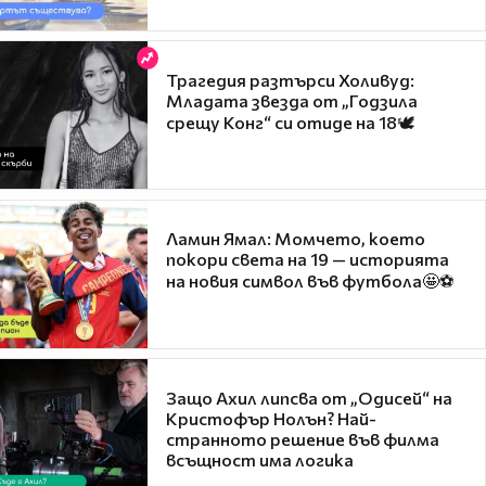
Трагедия разтърси Холивуд:
Младата звезда от „Годзила
срещу Конг“ си отиде на 18🕊️
Ламин Ямал: Момчето, което
покори света на 19 — историята
на новия символ във футбола🤩⚽
Защо Ахил липсва от „Одисей“ на
Кристофър Нолън? Най-
странното решение във филма
всъщност има логика