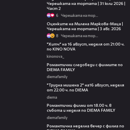
Черешката на тортата | 31 юли 2026 |
Част 2
6
Черешката на тортата
14:06
Оценките на Милена Маркова-Маца |
Черешката на тортата | 3 авг. 2026
8
Черешката на тортата
00:30
"Хитч" на 16 август, неделя от 21:00 ч.
по KINO NOVA
kinonova_
00:31
Романтични следобеди с филмите по
DIEMA FAMILY
diemafamily
00:31
"Трудна мишена 2" на16 август, неделя
от 22.00 ч. по DIEMA
diema
00:36
Романтични филми от 18.00 ч. в
събота и неделя по DIEMA FAMILY
diemafamily
00:21
Романтичнa неделна вечер с филма по