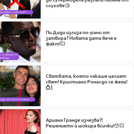
слухове🧐
Пи Диди излиза по-рано от
затвора? Новата дата вече е
факт!💥
Сватбата, която чакаше целият
свят! Кристиано Роналдо се жени!
💍🍾
Ариана Гранде изчезва?!
Решението ѝ шокира всички!😯💥