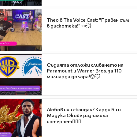
Theo в The Voice Cast: "Правен съм
в дискотека!" 👀💥
Съдията отложи сливането на
Paramount и Warner Bros. за 110
милиарда долара!😯💥
Любов или скандал? Карди Би и
Мадука Окойе разпалиха
интернет❤️‍🔥🔥