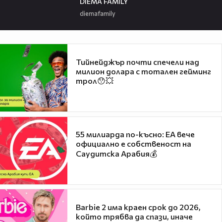
DIEMA FAMILY
diemafamily
Тийнейджър почти спечели над
милион долара с тотален гейминг
трол😯💥
55 милиарда по-късно: EA вече
официално е собственост на
Саудитска Арабия💰
Barbie 2 има краен срок до 2026,
който трябва да спази, иначе