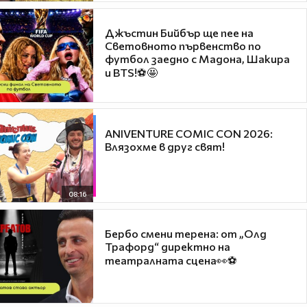
Джъстин Бийбър ще пее на
Световното първенство по
футбол заедно с Мадона, Шакира
и BTS!⚽🤩
ANIVENTURE COMIC CON 2026:
Влязохме в друг свят!
08:16
Бербо смени терена: от „Олд
Трафорд“ директно на
театралната сцена👀⚽