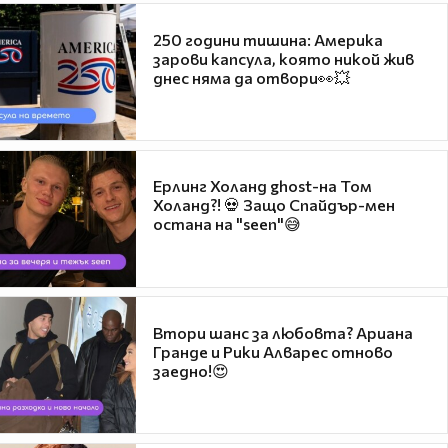
250 години тишина: Америка
зарови капсула, която никой жив
днес няма да отвори👀💥
Ерлинг Холанд ghost-на Том
Холанд?! 💀 Защо Спайдър-мен
остана на "seen"😅
Втори шанс за любовта? Ариана
Гранде и Рики Алварес отново
заедно!😍