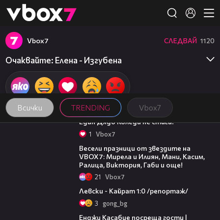
Member of
👾
Vbоx7
СЛЕДВАЙ
1120
Очаквайте: Елена - Изгубена
Всички
TRENDING
Vbоx7
00:07
Един Дядо Коледа не стига!
1
Vbоx7
03:02
Весели празници от звездите на
VBOX7: Мирела и Илиян, Мани, Касим,
Ралица, Виктория, Габи и още!
21
Vbоx7
05:57
Левски - Кайрат 1:0 /репортаж/
3
gong_bg
16:45
Енджи Касабие посреща гости |