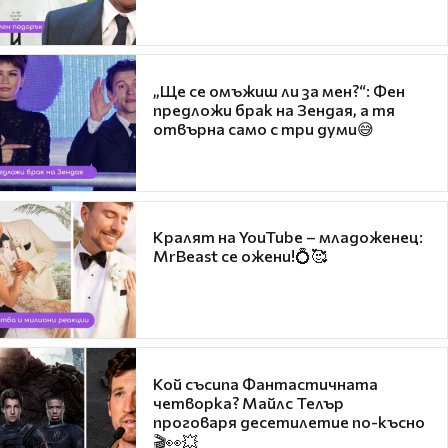
„Ще се омъжиш ли за мен?“: Фен
предложи брак на Зендая, а тя
отвърна само с три думи😅
Кралят на YouTube – младоженец:
MrBeast се ожени!💍🥰
Кой съсипа Фантастичната
четворка? Майлс Телър
проговаря десетилетие по-късно
🎬👀💥