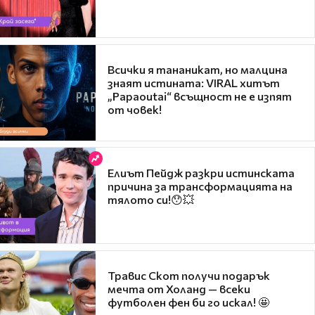
Всички я тананикат, но малцина
знаят истината: VIRAL хитът
„Papaoutai“ всъщност не е изпят
от човек!
Елиът Пейдж разкри истинската
причина за трансформацията на
тялото си!😯💥
Травис Скот получи подарък
мечта от Холанд — всеки
футболен фен би го искал! 🤩