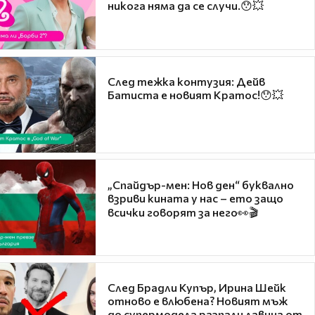
никога няма да се случи.😯💥
След тежка контузия: Дейв
Батиста е новият Кратос!😯💥
„Спайдър-мен: Нов ден“ буквално
взриви кината у нас – ето защо
всички говорят за него👀🎬
След Брадли Купър, Ирина Шейк
отново е влюбена? Новият мъж
до супермодела разпали лавина от