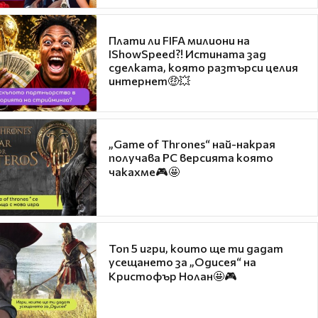
Плати ли FIFA милиони на
IShowSpeed?! Истината зад
сделката, която разтърси целия
интернет🤑💥
„Game of Thrones“ най-накрая
получава PC версията която
чакахме🎮🤩
Топ 5 игри, които ще ти дадат
усещането за „Одисея“ на
Кристофър Нолан🤩🎮