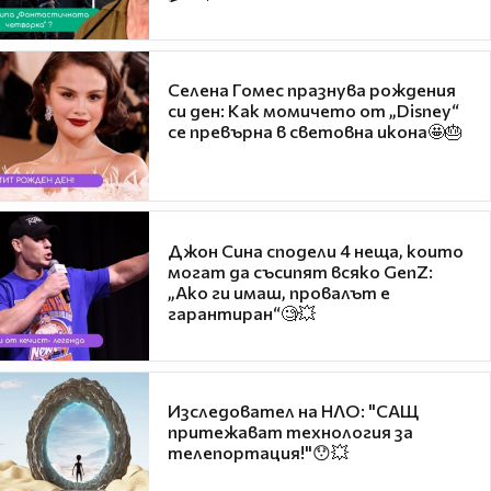
Селена Гомес празнува рождения
си ден: Как момичето от „Disney“
се превърна в световна икона🤩🎂
Джон Сина сподели 4 неща, които
могат да съсипят всяко GenZ:
„Ако ги имаш, провалът е
гарантиран“🧐💥
Изследовател на НЛО: "САЩ
притежават технология за
телепортация!"😯💥