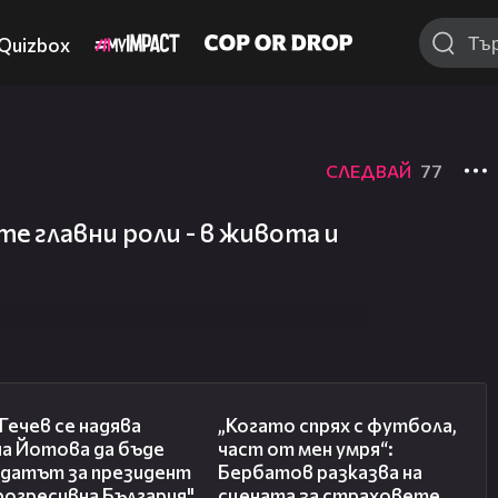
Quizbox
СЛЕДВАЙ
77
е главни роли - в живота и
15:59
17:15
Гечев се надява
„Когато спрях с футбола,
на Йотова да бъде
част от мен умря“:
идатът за президент
Бербатов разказва на
рогресивна България"
сцената за страховете,