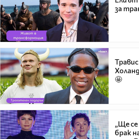
за тра
Травис
Холанд
🤩
„Ще се
брак н