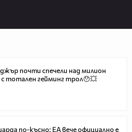
джър почти спечели над милион
 с тотален гейминг трол😯💥
иарда по-късно: EA вече официално е