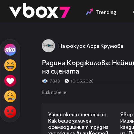
Member of
👾
Trending
На фокус с Лора Крумова
Радина Кърджилова: Нейнит
на сцената
7 343
10.05.2026
Виж повече
13:45
Унищожени стенописи:
Явор 
Как беше заличен
Илия
осемгодишният труд на
канд
художника Диан Костов
на "П