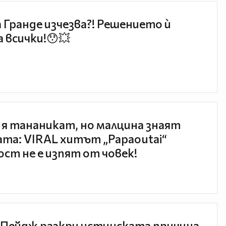
 Гранде изчезва?! Решението ѝ
 всички!😯💥
 я тананикат, но малцина знаят
та: VIRAL хитът „Papaoutai“
ст не е изпят от човек!
Пейдж разкри истинската причина