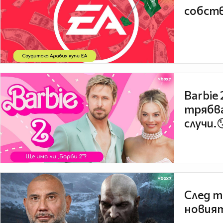
собств
Barbie
трябва
случи.
След т
новият