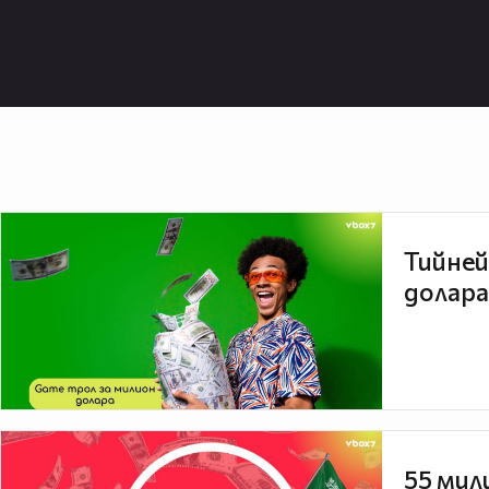
Тийней
долара
55 мил