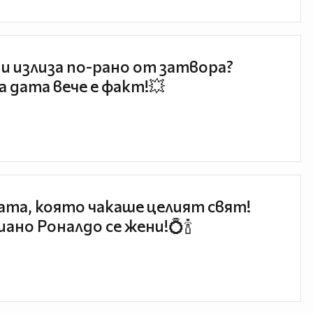
и излиза по-рано от затвора?
 дата вече е факт!💥
та, която чакаше целият свят!
ано Роналдо се жени!💍🍾