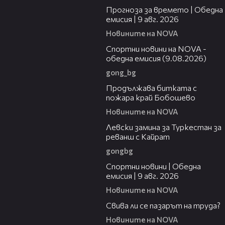
Прогноза за времето | Обедна
емисия | 9 авг. 2026
Новините на NOVA
04:25
Спортни новини на NOVA -
обедна емисия (9.08.2026)
gong_bg
01:59
Продължава битката с
пожара край Бобошево
Новините на NOVA
00:43
Левски замина за Туркестан за
реванш с Кайрат
gongbg
04:22
Спортни новини | Обедна
емисия | 9 aвг. 2026
Новините на NOVA
01:40
Свива ли се пазарът на труда?
Новините на NOVA