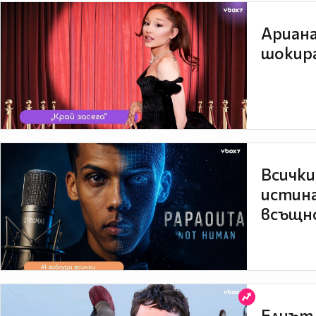
Ариана
шокира
Всички
истина
всъщно
Елиът 