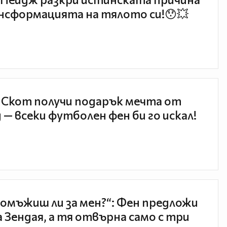
нсформацията на тялото си!😯💥
 Скот получи подарък мечта от
 — всеки футболен фен би го искал!
 омъжиш ли за мен?“: Фен предложи
а Зендая, а тя отвърна само с три