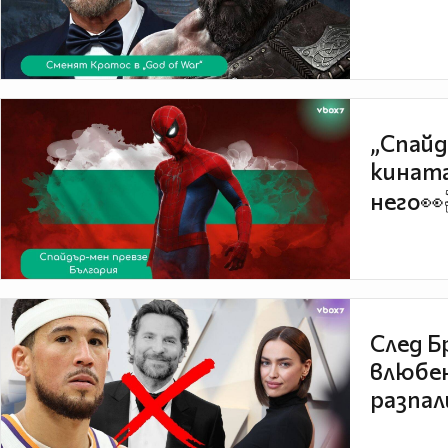
„Спайд
кината
него👀
След Б
влюбен
разпал