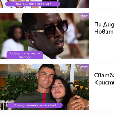
Пи Дид
Новата
Сватба
Кристи