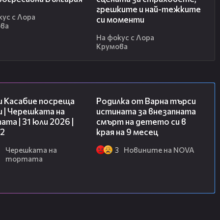
грешките и най-тежките
кус с Лора
си моменти
ова
На фокус с Лора
Крумова
16:45
03:09
и Касабие посреща
Родилка от Варна търси
 | Черешката на
истината за внезапната
та | 31 юли 2026 |
смърт на детето си в
 2
края на 9 месец
6
Черешката на
3
Новините на NOVA
тортата