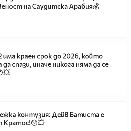
еност на Саудитска Арабия💰
 2 има краен срок до 2026, който
 да спази, иначе никога няма да се
😯💥
ежка контузия: Дейв Батиста е
 Кратос!😯💥