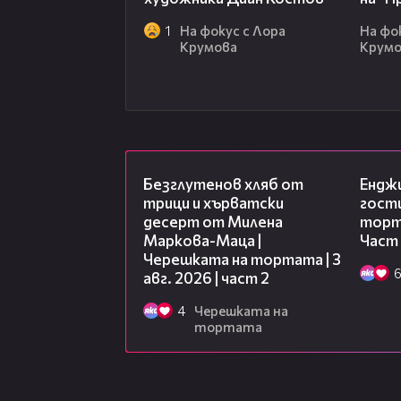
1
На фокус с Лора
На фо
Крумова
Крум
15:35
Безглутенов хляб от
Ендж
трици и хърватски
гости
десерт от Милена
торта
Маркова-Маца |
Част
Черешката на тортата | 3
авг. 2026 | част 2
4
Черешката на
тортата