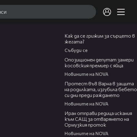
07:56
Как да се грижим за сърцето в
жегата?
Събуди се
00:48
Опозиционен депутат замери
косовския премиер с яйца
Новините на NOVA
02:57
Протест във Варна в защита
на родилката, изгубила бебето
си дни преди раждането
Новините на NOVA
00:50
Иран отправи редица искания
към САЩ за отварянето на
Ормузкия проток
Новините на NOVA
01:50