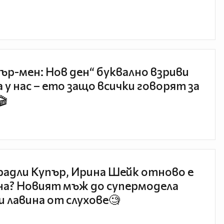
ър-мен: Нов ден“ буквално взриви
 у нас – ето защо всички говорят за
🎬
радли Купър, Ирина Шейк отново е
а? Новият мъж до супермодела
и лавина от слухове🧐