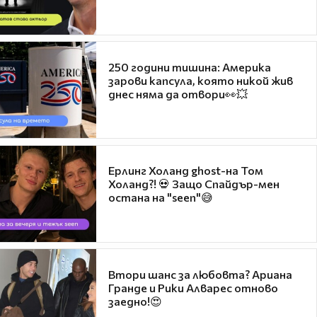
250 години тишина: Америка
зарови капсула, която никой жив
днес няма да отвори👀💥
Ерлинг Холанд ghost-на Том
Холанд?! 💀 Защо Спайдър-мен
остана на "seen"😅
Втори шанс за любовта? Ариана
Гранде и Рики Алварес отново
заедно!😍