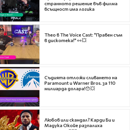
странното решение във филма
всъщност има логика
Theo в The Voice Cast: "Правен съм
в дискотека!" 👀💥
Съдията отложи сливането на
Paramount и Warner Bros. за 110
милиарда долара!😯💥
Любов или скандал? Карди Би и
Мадука Окойе разпалиха