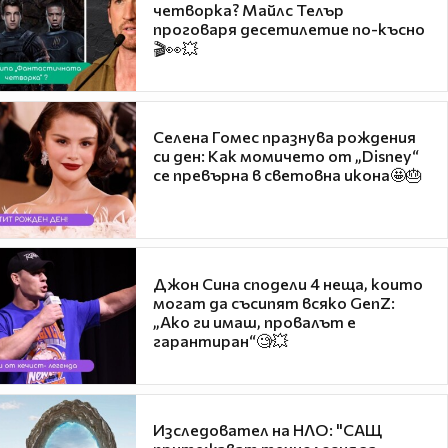
четворка? Майлс Телър
проговаря десетилетие по-късно
🎬👀💥
Селена Гомес празнува рождения
си ден: Как момичето от „Disney“
се превърна в световна икона🤩🎂
Джон Сина сподели 4 неща, които
могат да съсипят всяко GenZ:
„Ако ги имаш, провалът е
гарантиран“🧐💥
Изследовател на НЛО: "САЩ