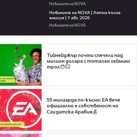
Новините на NOVA
21:18
Новините на NOVA | Лятна късна
емисия | 7 авг. 2026
Новините на NOVA
Тийнейджър почти спечели над
милион долара с тотален гейминг
трол😯💥
55 милиарда по-късно: EA вече
официално е собственост на
Саудитска Арабия💰