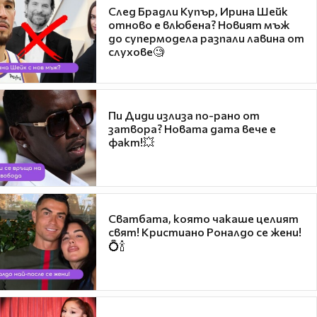
След Брадли Купър, Ирина Шейк
отново е влюбена? Новият мъж
до супермодела разпали лавина от
слухове🧐
Пи Диди излиза по-рано от
затвора? Новата дата вече е
факт!💥
Сватбата, която чакаше целият
свят! Кристиано Роналдо се жени!
💍🍾