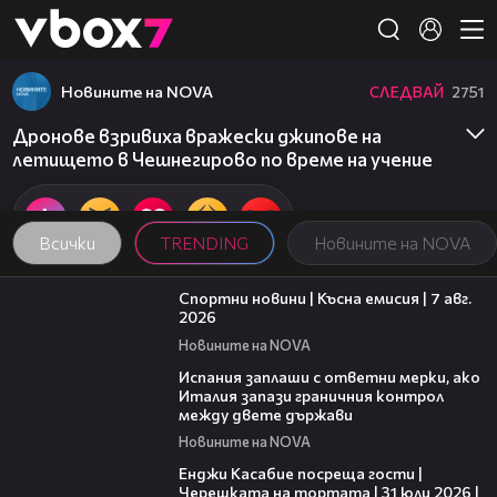
Member of
👾
Новините на NOVA
СЛЕДВАЙ
2751
Дронове взривиха вражески джипове на
летището в Чешнегирово по време на учение
Всички
TRENDING
Новините на NOVA
03:46
Спортни новини | Късна емисия | 7 авг.
2026
Новините на NOVA
00:51
Испания заплаши с ответни мерки, ако
Италия запази граничния контрол
между двете държави
Новините на NOVA
16:45
Енджи Касабие посреща гости |
Черешката на тортата | 31 юли 2026 |