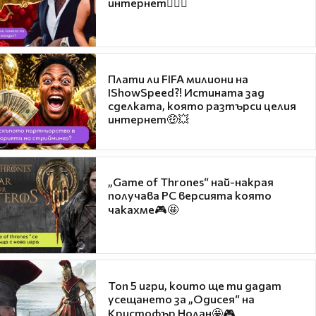
интернет❤️‍🔥🔥
Плати ли FIFA милиони на
IShowSpeed?! Истината зад
сделката, която разтърси целия
интернет🤑💥
„Game of Thrones“ най-накрая
получава PC версията която
чакахме🎮🤩
Топ 5 игри, които ще ти дадат
усещането за „Одисея“ на
Кристофър Нолан🤩🎮