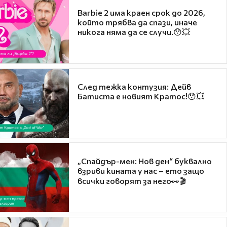
Barbie 2 има краен срок до 2026,
който трябва да спази, иначе
никога няма да се случи.😯💥
След тежка контузия: Дейв
Батиста е новият Кратос!😯💥
„Спайдър-мен: Нов ден“ буквално
взриви кината у нас – ето защо
всички говорят за него👀🎬