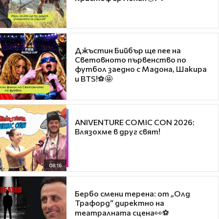
Джъстин Бийбър ще пее на
Световното първенство по
футбол заедно с Мадона, Шакира
и BTS!⚽🤩
ANIVENTURE COMIC CON 2026:
Влязохме в друг свят!
08:16
Бербо смени терена: от „Олд
Трафорд“ директно на
театралната сцена👀⚽