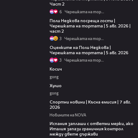
Част 2
6
Черешката на тортата
13:03
Поли Недкова посреща гости |
Черешката на тортата | 5 авг. 2026 |
част 2
3
Черешката на тортата
02:09
Оценките на Поли Недкова |
Черешката на тортата | 5 авг. 2026
3
Черешката на тортата
10:17
Косич
gong
09:40
Хулио
gong
03:46
Спортни новини | Късна емисия | 7 авг.
2026
Новините на NOVA
00:51
Испания заплаши с ответни мерки, ако
Италия запази граничния контрол
между двете държави