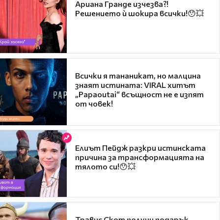
Ариана Гранде изчезва?!
Решението ѝ шокира всички!😯💥
Всички я тананикат, но малцина
знаят истината: VIRAL хитът
„Papaoutai“ всъщност не е изпят
от човек!
Елиът Пейдж разкри истинската
причина за трансформацията на
тялото си!😯💥
Травис Скот получи подарък