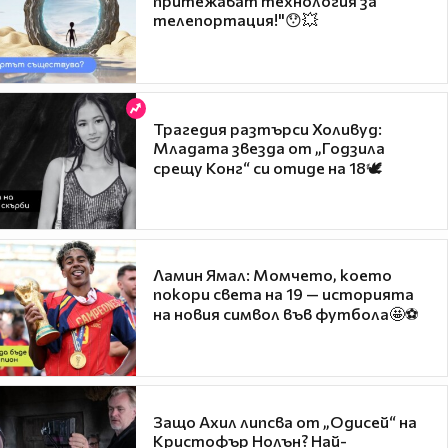
притежават технология за
телепортация!"😯💥
Трагедия разтърси Холивуд:
Младата звезда от „Годзила
срещу Конг“ си отиде на 18🕊️
Ламин Ямал: Момчето, което
покори света на 19 — историята
на новия символ във футбола🤩⚽
Защо Ахил липсва от „Одисей“ на
Кристофър Нолън? Най-