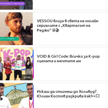
VESSOU влиза в света на онлайн
сериалите с „Кварталът на
Реджо“ 🤩🎬
VOID & Girl Code: Всичко за K-pop
сцената и мечтите им
07:50
Искаш да стигнеш до Холивуд?
Юлиан Костов разкрива как!👀💥