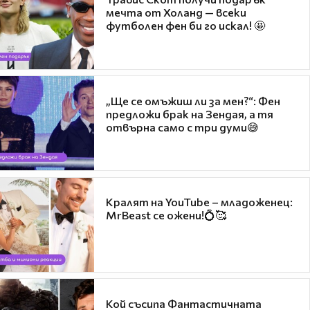
мечта от Холанд — всеки
футболен фен би го искал! 🤩
„Ще се омъжиш ли за мен?“: Фен
предложи брак на Зендая, а тя
отвърна само с три думи😅
Кралят на YouTube – младоженец:
MrBeast се ожени!💍🥰
Кой съсипа Фантастичната