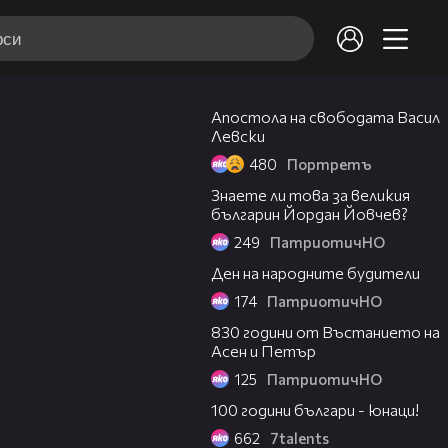
06:08
Апостола на свободата Васил
Левски
480
Портретъ
02:34
Знаете ли това за великия
българин Йордан Йовчев?
249
ПатриотичНО
02:46
Ден на народните будители
174
ПатриотичНО
02:31
830 години от Въстанието на
Асен и Петър
125
ПатриотичНО
05:37
100 години българи - юнаци!
662
7talents
01:58