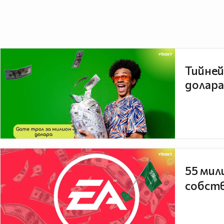
Тийней
долара
55 мил
собств