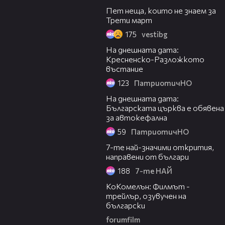
Пет неща, които не знаем за
Трети март
175
vestibg
02:37
На днешната дата:
Кресненско-Разложкото
въстание
123
ПатриотичНО
02:13
На днешната дата:
Българската църква е обявена
за автокефална
59
ПатриотичНО
07:19
7-те най-значими открития,
направени от българи
188
7-те НАЙ
01:06
КоКомелън: Филмът -
трейлър, озувучен на
български
forumfilm
00:30