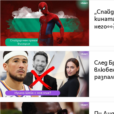
„Спайд
кината
него👀
След Б
влюбен
разпал
Пи Дид