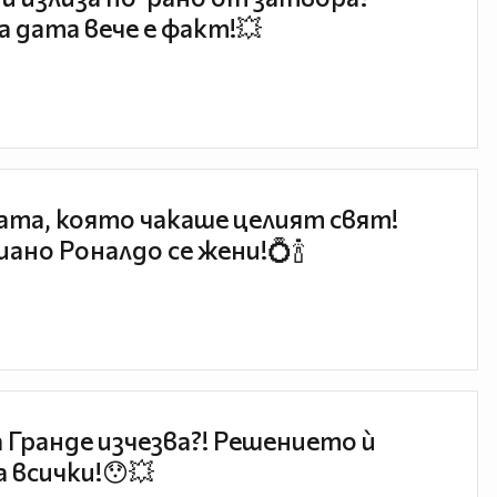
 дата вече е факт!💥
та, която чакаше целият свят!
ано Роналдо се жени!💍🍾
 Гранде изчезва?! Решението ѝ
 всички!😯💥