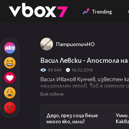
Member of
👾
Trending
ПатриотичНО
Васил Левски - Апостола н
89 649
18.02.2016
Васил Иванов Кунчев, известен к
национален герой. Той е идеолог
национална революция, основа
Виж повече
организация (ВРО). Известен е и
заради организирането и разра
03:15
за освобождаване на България от
Дядо, през соца беше
Умни 
страната и създава частни рев
много яко, нали?
Каква
подготвят обща революция. Нег