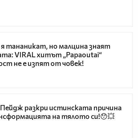
 я тананикат, но малцина знаят
та: VIRAL хитът „Papaoutai“
ст не е изпят от човек!
Пейдж разкри истинската причина
нсформацията на тялото си!😯💥