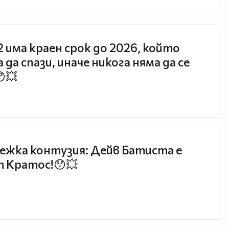
 2 има краен срок до 2026, който
 да спази, иначе никога няма да се
😯💥
ежка контузия: Дейв Батиста е
 Кратос!😯💥