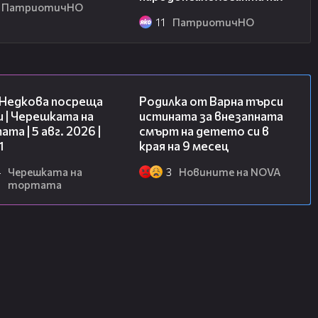
ат равни права, независимо от
ПатриотичНО
ание. Създадената от него
11
ПатриотичНО
, върху която стъпват
ъстание през 1876 г.
19:25
03:09
 Недкова посреща
Родилка от Варна търси
 | Черешката на
истината за внезапната
та | 5 авг. 2026 |
смърт на детето си в
1
края на 9 месец
4
Черешката на
3
Новините на NOVA
тортата