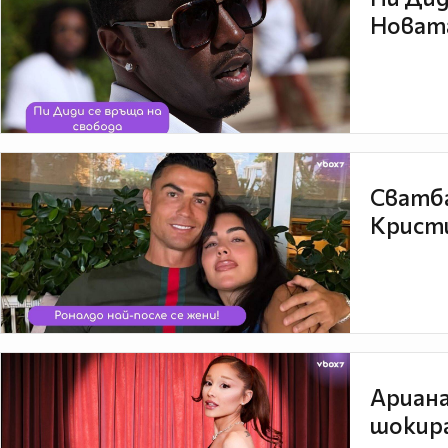
Новата
Сватба
Кристи
Ариана
шокира