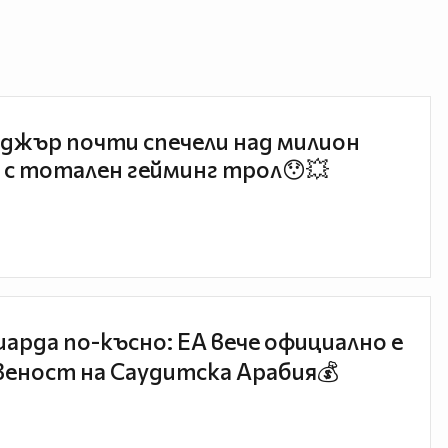
джър почти спечели над милион
 с тотален гейминг трол😯💥
иарда по-късно: EA вече официално е
еност на Саудитска Арабия💰