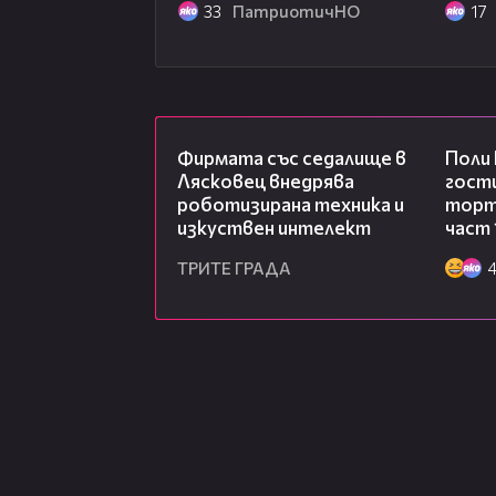
република, в която всички да им
33
ПатриотичНО
17
своята народност и вероизповед
революционна мрежа е основата
организаторите на Априлското в
00:06
Фирмата със седалище в
Поли
Лясковец внедрява
гости
роботизирана техника и
торта
изкуствен интелект
част 
ТРИТЕ ГРАДА