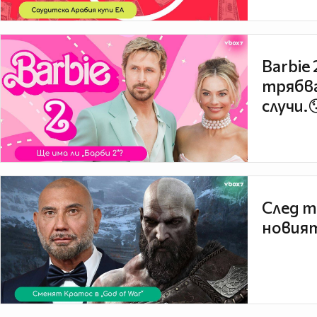
Barbie
трябва
случи.
След т
новият