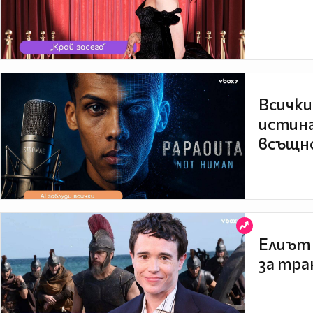
Всички
истина
всъщно
Елиът 
за тра