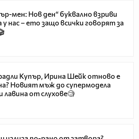
ър-мен: Нов ден“ буквално взриви
 у нас – ето защо всички говорят за
🎬
радли Купър, Ирина Шейк отново е
а? Новият мъж до супермодела
и лавина от слухове🧐
и излиза по-рано от затвора?