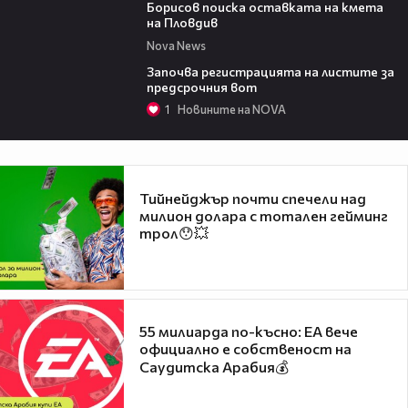
Борисов поиска оставката на кмета
на Пловдив
Nova News
00:34
Започва регистрацията на листите за
предсрочния вот
1
Новините на NOVA
Тийнейджър почти спечели над
милион долара с тотален гейминг
трол😯💥
55 милиарда по-късно: EA вече
официално е собственост на
Саудитска Арабия💰