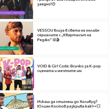
заедно!😍
VESSOU влиза в света на онлайн
сериалите с „Кварталът на
Реджо“ 🤩🎬
VOID & Girl Code: Всичко за K-pop
сцената и мечтите им
07:50
Искаш да стигнеш до Холивуд?
Юлиан Костов разкрива как!👀💥