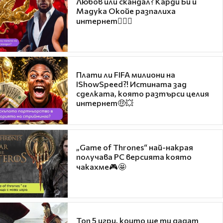
Любов или скандал? Карди Би и
Мадука Окойе разпалиха
интернет❤️‍🔥🔥
Плати ли FIFA милиони на
IShowSpeed?! Истината зад
сделката, която разтърси целия
интернет🤑💥
„Game of Thrones“ най-накрая
получава PC версията която
чакахме🎮🤩
Топ 5 игри, които ще ти дадат