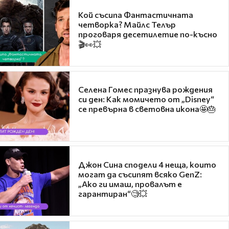
Кой съсипа Фантастичната
четворка? Майлс Телър
проговаря десетилетие по-късно
🎬👀💥
Селена Гомес празнува рождения
си ден: Как момичето от „Disney“
се превърна в световна икона🤩🎂
Джон Сина сподели 4 неща, които
могат да съсипят всяко GenZ:
„Ако ги имаш, провалът е
гарантиран“🧐💥