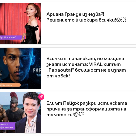
Ариана Гранде изчезва?!
Решението ѝ шокира всички!😯💥
Всички я тананикат, но малцина
знаят истината: VIRAL хитът
„Papaoutai“ всъщност не е изпят
от човек!
Елиът Пейдж разкри истинската
причина за трансформацията на
тялото си!😯💥