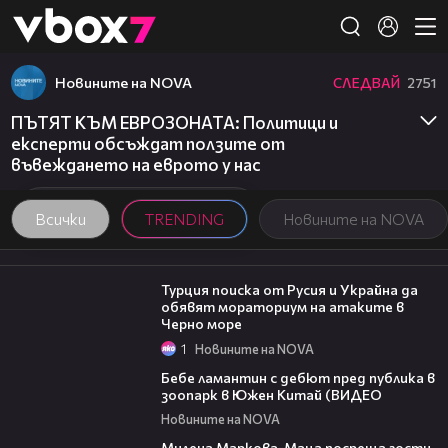
Member of
👾
Новините на NOVA
СЛЕДВАЙ
2751
ПЪТЯТ КЪМ ЕВРОЗОНАТА: Политици и
експерти обсъждат ползите от
въвеждането на еврото у нас
Всички
TRENDING
Новините на NOVA
03:02
Турция поиска от Русия и Украйна да
обявят мораториум на атаките в
Черно море
1
Новините на NOVA
00:50
Бебе ламантин с дебют пред публика в
зоопарк в Южен Китай (ВИДЕО
Новините на NOVA
20:17
Милена Маркова-Маца посреща гости