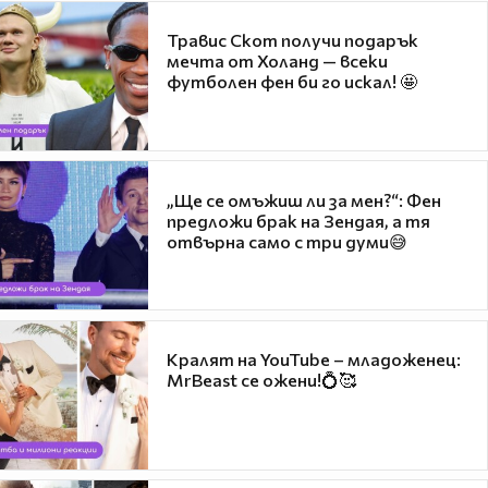
Травис Скот получи подарък
мечта от Холанд — всеки
футболен фен би го искал! 🤩
„Ще се омъжиш ли за мен?“: Фен
предложи брак на Зендая, а тя
отвърна само с три думи😅
Кралят на YouTube – младоженец:
MrBeast се ожени!💍🥰