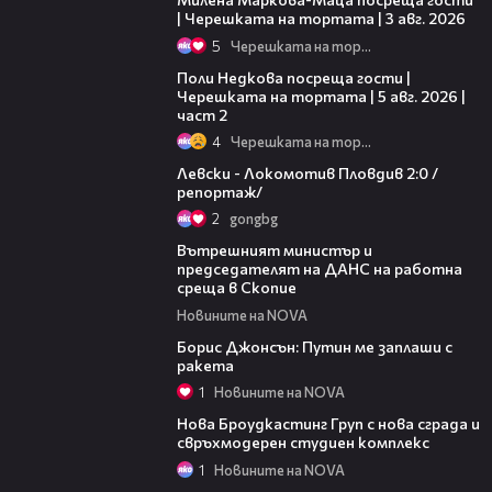
| Черешката на тортата | 3 авг. 2026
5
Черешката на тортата
13:03
Поли Недкова посреща гости |
Черешката на тортата | 5 авг. 2026 |
част 2
4
Черешката на тортата
06:10
Левски - Локомотив Пловдив 2:0 /
репортаж/
2
gongbg
01:39
Вътрешният министър и
председателят на ДАНС на работна
среща в Скопие
Новините на NOVA
01:23
Борис Джонсън: Путин ме заплаши с
ракета
1
Новините на NOVA
03:35
Нова Броудкастинг Груп с нова сграда и
свръхмодерен студиен комплекс
1
Новините на NOVA
01:13