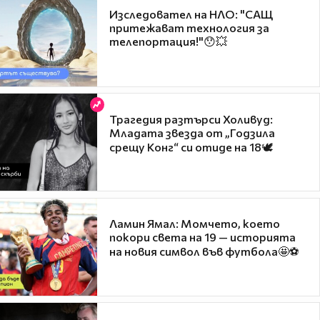
Изследовател на НЛО: "САЩ
притежават технология за
телепортация!"😯💥
Трагедия разтърси Холивуд:
Младата звезда от „Годзила
срещу Конг“ си отиде на 18🕊️
Ламин Ямал: Момчето, което
покори света на 19 — историята
на новия символ във футбола🤩⚽