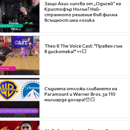
Защо Ахил липсва от „Одисей“ на
Кристофър Нолън? Най-
странното решение във филма
всъщност има логика
Theo в The Voice Cast: "Правен съм
в дискотека!" 👀💥
Съдията отложи сливането на
Paramount и Warner Bros. за 110
милиарда долара!😯💥