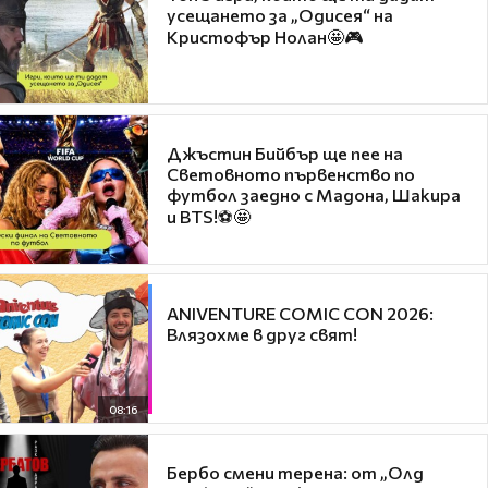
усещането за „Одисея“ на
Кристофър Нолан🤩🎮
Джъстин Бийбър ще пее на
Световното първенство по
футбол заедно с Мадона, Шакира
и BTS!⚽🤩
ANIVENTURE COMIC CON 2026:
Влязохме в друг свят!
08:16
Бербо смени терена: от „Олд