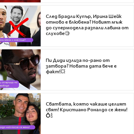
След Брадли Купър, Ирина Шейк
отново е влюбена? Новият мъж
до супермодела разпали лавина от
слухове🧐
Пи Диди излиза по-рано от
затвора? Новата дата вече е
факт!💥
Сватбата, която чакаше целият
свят! Кристиано Роналдо се жени!
💍🍾