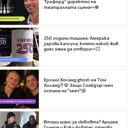
Трафорд“ директно на
театралната сцена👀⚽
250 години тишина: Америка
зарови капсула, която никой жив
днес няма да отвори👀💥
Ерлинг Холанд ghost-на Том
Холанд?! 💀 Защо Спайдър-мен
остана на "seen"😅
Втори шанс за любовта? Ариана
Гранде и Рики Алварес отново