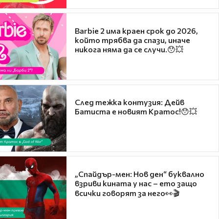
Barbie 2 има краен срок до 2026,
който трябва да спази, иначе
никога няма да се случи.😯💥
След тежка контузия: Дейв
Батиста е новият Кратос!😯💥
„Спайдър-мен: Нов ден“ буквално
взриви кината у нас – ето защо
всички говорят за него👀🎬