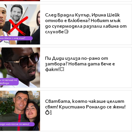
След Брадли Купър, Ирина Шейк
отново е влюбена? Новият мъж
до супермодела разпали лавина от
слухове🧐
Пи Диди излиза по-рано от
затвора? Новата дата вече е
факт!💥
Сватбата, която чакаше целият
свят! Кристиано Роналдо се жени!
💍🍾