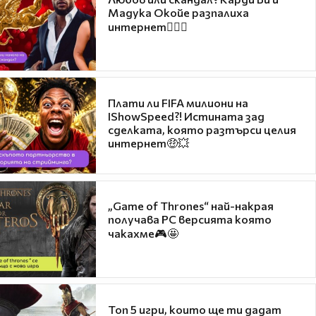
Мадука Окойе разпалиха
интернет❤️‍🔥🔥
Плати ли FIFA милиони на
IShowSpeed?! Истината зад
сделката, която разтърси целия
интернет🤑💥
„Game of Thrones“ най-накрая
получава PC версията която
чакахме🎮🤩
Топ 5 игри, които ще ти дадат