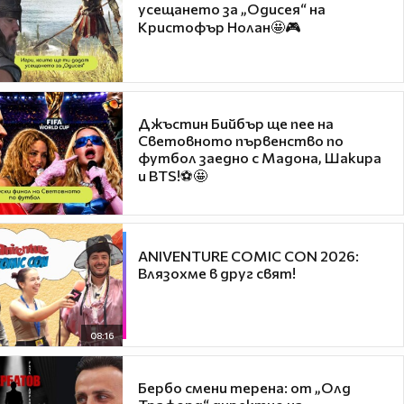
усещането за „Одисея“ на
Кристофър Нолан🤩🎮
Джъстин Бийбър ще пее на
Световното първенство по
футбол заедно с Мадона, Шакира
и BTS!⚽🤩
ANIVENTURE COMIC CON 2026:
Влязохме в друг свят!
08:16
Бербо смени терена: от „Олд