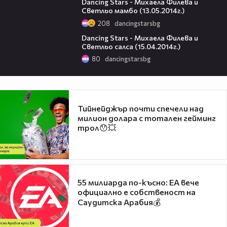
Dancing Stars - Михаела Филева и
Светльо мамбо (13.05.2014г.)
208
dancingstarsbg
12:41
Dancing Stars - Михаела Филева и
Светльо салса (15.04.2014г.)
80
dancingstarsbg
Тийнейджър почти спечели над
милион долара с тотален гейминг
трол😯💥
55 милиарда по-късно: EA вече
официално е собственост на
Саудитска Арабия💰