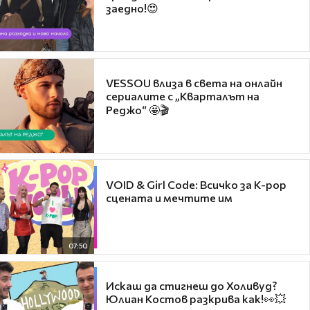
заедно!😍
VESSOU влиза в света на онлайн
сериалите с „Кварталът на
Реджо“ 🤩🎬
VOID & Girl Code: Всичко за K-pop
сцената и мечтите им
07:50
Искаш да стигнеш до Холивуд?
Юлиан Костов разкрива как!👀💥