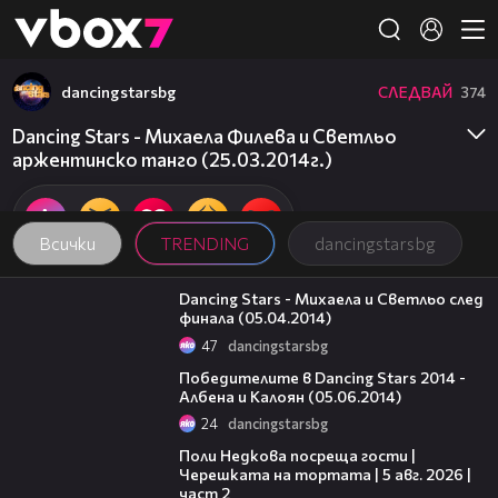
Member of
👾
dancingstarsbg
СЛЕДВАЙ
374
Dancing Stars - Михаела Филева и Светльо
аржентинско танго (25.03.2014г.)
Всички
TRENDING
dancingstarsbg
01:21
Dancing Stars - Михаела и Светльо след
финала (05.04.2014)
47
dancingstarsbg
01:17
Победителите в Dancing Stars 2014 -
Албена и Калоян (05.06.2014)
24
dancingstarsbg
13:03
Поли Недкова посреща гости |
Черешката на тортата | 5 авг. 2026 |
част 2