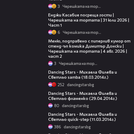
3
Черешката на тортата
10:44
Енджи Касабие посреща гости |
Черешката на тортата | 31 юли 2026 |
Част 1
6
Черешката на тортата
17:08
Меню, подправено с пиперлив хумор от
стенд-ъп комика Димитър Донски |
Черешката на тортата | 4 авг. 2026 |
част 2
3
Черешката на тортата
08:48
Dancing Stars - Михаела Филева и
Светльо samba (18.03.2014г.)
252
dancingstarsbg
15:04
Dancing Stars - Михаела Филева и
Светльо фламенко (29.04.2014г.)
80
dancingstarsbg
08:11
Dancing Stars - Михаела Филева и
Светльо quick-step (11.03.2014г.)
386
dancingstarsbg
12:55