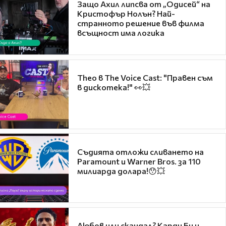
Защо Ахил липсва от „Одисей“ на
Кристофър Нолън? Най-
странното решение във филма
всъщност има логика
Theo в The Voice Cast: "Правен съм
в дискотека!" 👀💥
Съдията отложи сливането на
Paramount и Warner Bros. за 110
милиарда долара!😯💥
Любов или скандал? Карди Би и