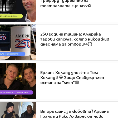
Трафорд“ директно на
театралната сцена👀⚽
250 години тишина: Америка
зарови капсула, която никой жив
днес няма да отвори👀💥
Ерлинг Холанд ghost-на Том
Холанд?! 💀 Защо Спайдър-мен
остана на "seen"😅
Втори шанс за любовта? Ариана
Гранде и Рики Алварес отново