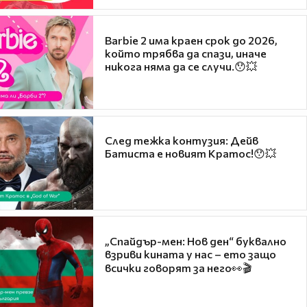
Barbie 2 има краен срок до 2026,
който трябва да спази, иначе
никога няма да се случи.😯💥
След тежка контузия: Дейв
Батиста е новият Кратос!😯💥
„Спайдър-мен: Нов ден“ буквално
взриви кината у нас – ето защо
всички говорят за него👀🎬