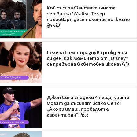
Кой съсипа Фантастичната
четворка? Майлс Телър
проговаря десетилетие по-късно
🎬👀💥
Селена Гомес празнува рождения
си ден: Как момичето от „Disney“
се превърна в световна икона🤩🎂
Джон Сина сподели 4 неща, които
могат да съсипят всяко GenZ:
„Ако ги имаш, провалът е
гарантиран“🧐💥