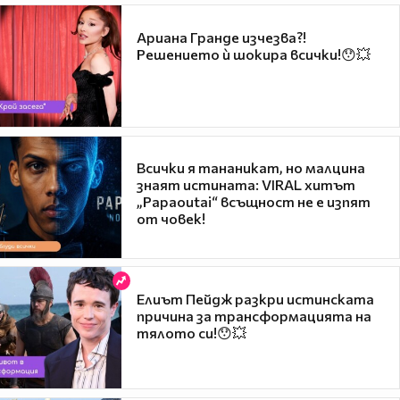
Ариана Гранде изчезва?!
Решението ѝ шокира всички!😯💥
Всички я тананикат, но малцина
знаят истината: VIRAL хитът
„Papaoutai“ всъщност не е изпят
от човек!
Елиът Пейдж разкри истинската
причина за трансформацията на
тялото си!😯💥