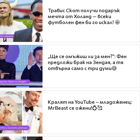
Травис Скот получи подарък
мечта от Холанд — всеки
футболен фен би го искал! 🤩
„Ще се омъжиш ли за мен?“: Фен
предложи брак на Зендая, а тя
отвърна само с три думи😅
Кралят на YouTube – младоженец:
MrBeast се ожени!💍🥰