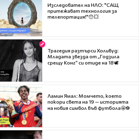
Изследовател на НЛО: "САЩ
притежават технология за
телепортация!"😯💥
Трагедия разтърси Холивуд:
Младата звезда от „Годзила
срещу Конг“ си отиде на 18🕊️
Ламин Ямал: Момчето, което
покори света на 19 — историята
на новия символ във футбола🤩⚽