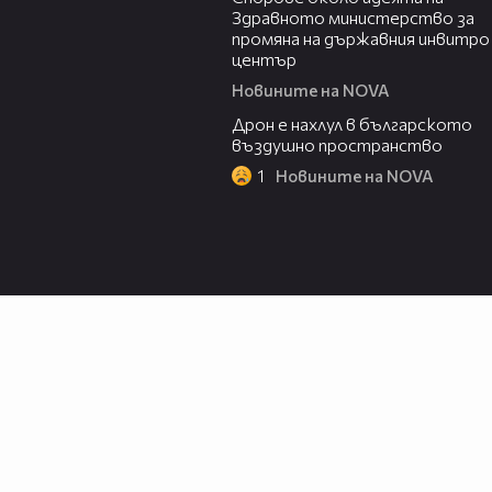
Здравното министерство за
промяна на държавния инвитро
център
Новините на NOVA
07:30
Дрон е нахлул в българското
въздушно пространство
1
Новините на NOVA