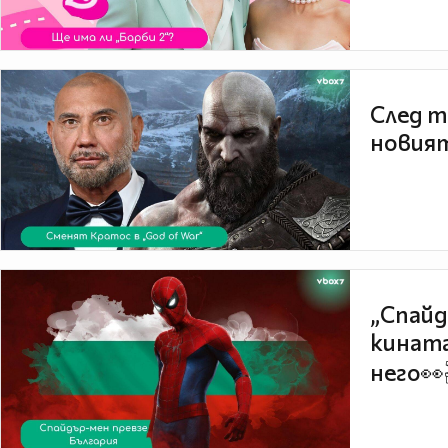
След т
новият
„Спайд
кината
него👀