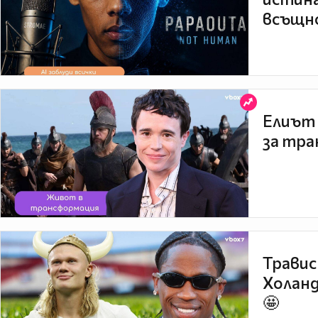
всъщно
Елиът 
за тра
Травис
Холанд
🤩