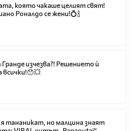
та, която чакаше целият свят!
ано Роналдо се жени!💍🍾
 Гранде изчезва?! Решението ѝ
 всички!😯💥
 я тананикат, но малцина знаят
та: VIRAL хитът „Papaoutai“