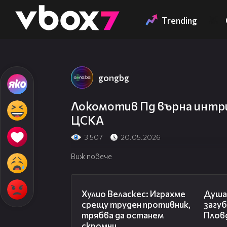
Member of
👾
Trending
gongbg
Локомотив Пд върна интриг
ЦСКА
3 507
20.05.2026
Виж повече
07:38
Хулио Веласкес: Играхме
Душа
срещу труден противник,
загу
трябва да останем
Плов
скромни