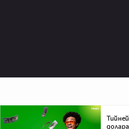
Тийней
долара