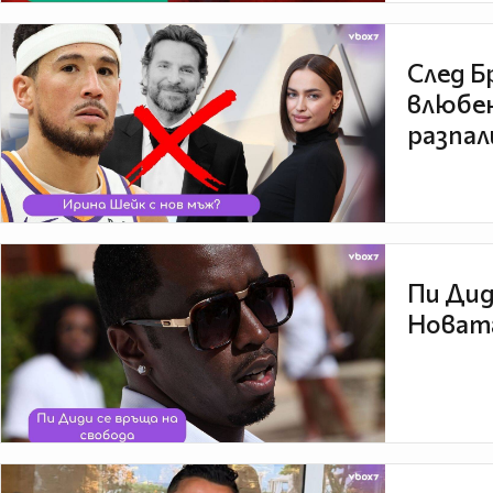
След Б
влюбен
разпал
Пи Дид
Новата