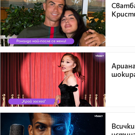
Сватба
Кристи
Ариана
шокира
Всички
истина