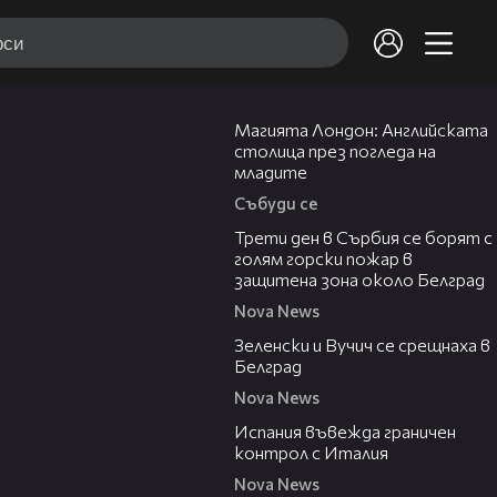
05:03
Магията Лондон: Английската
столица през погледа на
младите
Събуди се
00:36
Трети ден в Сърбия се борят с
голям горски пожар в
защитена зона около Белград
Nova News
00:43
Зеленски и Вучич се срещнаха в
Белград
Nova News
00:47
Испания въвежда граничен
контрол с Италия
Nova News
00:19