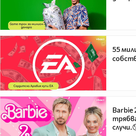
55 мил
собств
Barbie
трябва
случи.