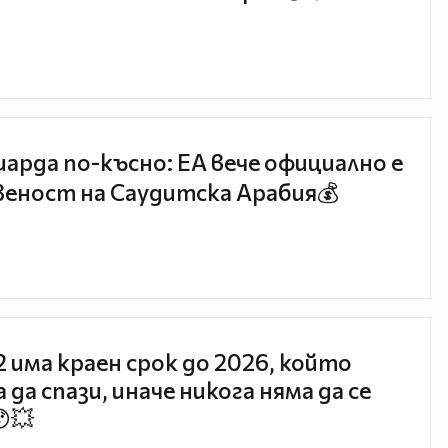
иарда по-късно: EA вече официално е
еност на Саудитска Арабия💰
 2 има краен срок до 2026, който
 да спази, иначе никога няма да се
😯💥