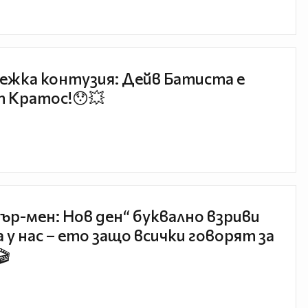
ежка контузия: Дейв Батиста е
 Кратос!😯💥
ър-мен: Нов ден“ буквално взриви
 у нас – ето защо всички говорят за
🎬