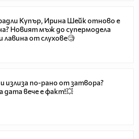
радли Купър, Ирина Шейк отново е
а? Новият мъж до супермодела
и лавина от слухове🧐
и излиза по-рано от затвора?
 дата вече е факт!💥