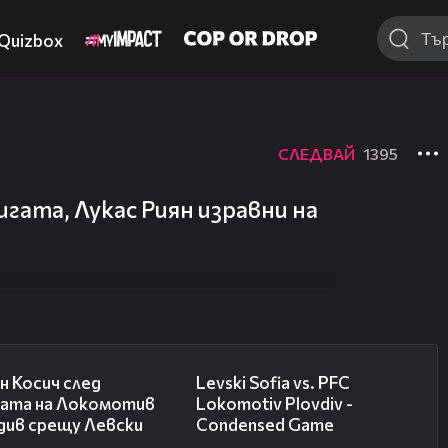
Quizbox
СЛЕДВАЙ
1395
ата, Лукас Риян изравни на
03:47
20:09
н Косич след
Levski Sofia vs. PFC
бата на Локомотив
Lokomotiv Plovdiv -
див срещу Левски
Condensed Game