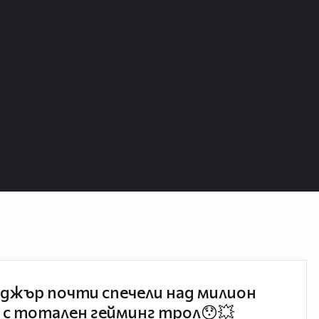
джър почти спечели над милион
 с тотален гейминг трол😯💥