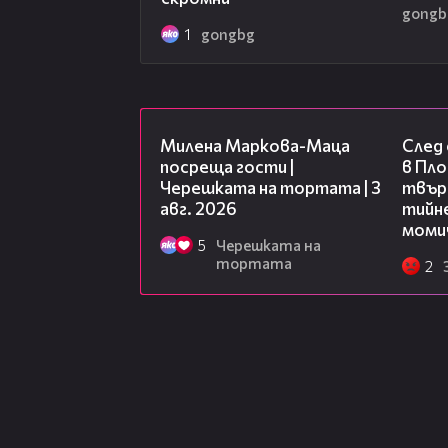
gongb
1
gongbg
20:17
Милена Маркова-Маца
След
посреща гости |
в Пло
Черешката на тортата | 3
твърд
авг. 2026
тийне
моми
5
Черешката на
тортата
2