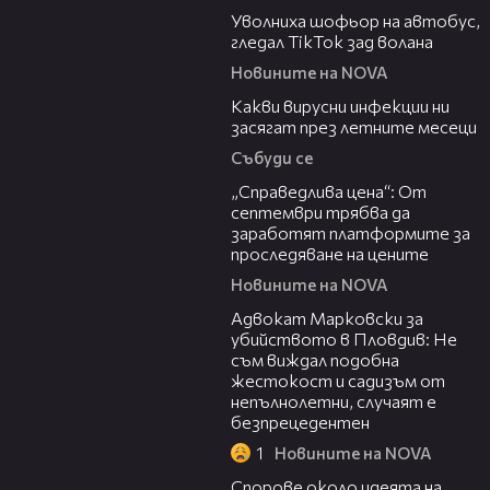
Уволниха шофьор на автобус,
гледал TikTok зад волана
Новините на NOVA
03:37
Какви вирусни инфекции ни
засягат през летните месеци
Събуди се
03:12
„Справедлива цена“: От
септември трябва да
заработят платформите за
проследяване на цените
Новините на NOVA
01:06
Адвокат Марковски за
убийството в Пловдив: Не
съм виждал подобна
жестокост и садизъм от
непълнолетни, случаят е
безпрецедентен
1
Новините на NOVA
00:50
Спорове около идеята на