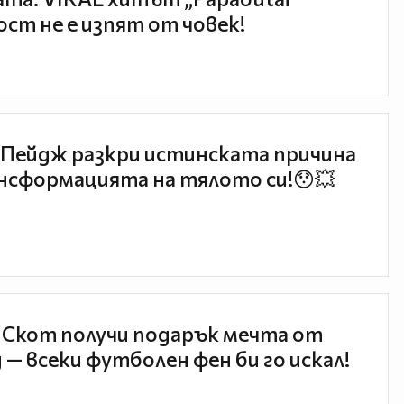
ст не е изпят от човек!
Пейдж разкри истинската причина
нсформацията на тялото си!😯💥
 Скот получи подарък мечта от
 — всеки футболен фен би го искал!