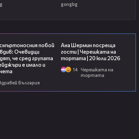
g
gongbg
09:32
19:47
 смъртоносния побой
Ана Шермин посреща
вдив: Очевидци
гости | Черешката на
ят, че сред групата
тортата | 20 юли 2026
йджъри е имало и
14
Черешката на
чета
тортата
Здравей България